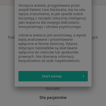
Niniejsza ankieta, przygotowana przez
zespół Patient Care Doctoralia, ma na celu
Serwis
lepsze zrozumienie, w jaki sposób ludzie
korzystają z narzędzi sztucznej inteligencji
Regulamin
jako wsparcia dla swojego dobrostanu
Polityka prywatności pacjentów
emocjonalnego i zdrowia psychicznego.
Polityka prywatności profesjonalistów
Udział w ankiecie jest anonimowy, a wyniki
Polityka prywatności dla profesjonalistów, których
będą analizowane i prezentowane
dane pozyskaliśmy samodzielnie
wyłącznie w formie zbiorczej. Pytania
dotyczące nastolatków są skierowane
Polityka cookies
wyłącznie do rodziców lub opiekunów
Jak działają wyniki wyszukiwania
prawnych. Nie zbieramy informacji
Dostępność
bezpośrednio od osób niepełnoletnich.
O nas
Praca
Rekrutujemy!
Start survey
Partnerzy
Centrum prasowe
Kontakt
Dla pacjentów