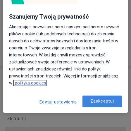
Ubezpieczenia - brak akceptowanych
Ten specjalista przyjmuje wyłącznie pacjentów
Szanujemy Twoją prywatność
prywatnych. Możesz opłacić wizytę samodzielnie lub
Akceptując, pozwalasz nam i naszym partnerom używać
znaleźć innego specjalistę, który akceptuje Twoje
plików cookie (lub podobnych technologii) do zbierania
ubezpieczenie.
danych do celów statystycznych i dostarczania treści w
oparciu o Twoje zwyczaje przeglądania stron
Szukaj specjalistów według ubezpieczenia
internetowych. W każdej chwili możesz sprawdzić i
zaktualizować swoje preferencje w ustawieniach. W
ustawieniach znajdziesz również linki do polityk
prywatności stron trzecich. Więcej informacji znajdziesz
Opinie
w
polityka cookies
Dodaj swoją opinię
Zaakceptuj
Edytuj ustawienia
36 opinii