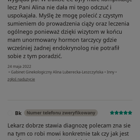
lecz Pani Alina nie dała mi tego odczuć i
uspokajała. Myślę że mogę polecić z czystym
sumieniem do prowadzenia ciąży oraz leczenia
ogólnego ponieważ dzięki wizytom w końcu
mam unormowany hormon tarczycy gdzie
wcześniej żadnej endokrynolog nie potrafił
sobie z tym poradzić.
24 maja 2022
•
Gabinet Ginekologiczny Alina Luberecka-Leszczyńska
•
Inny
•
w opinii użytkownika Ks
zgłoś nadużycie
Bk
Numer telefonu zweryfikowany
B
Lekarz dobrze stawia diagnozę polecam zna sie
na tym co robi mowi konkretnie tak czy jak jest