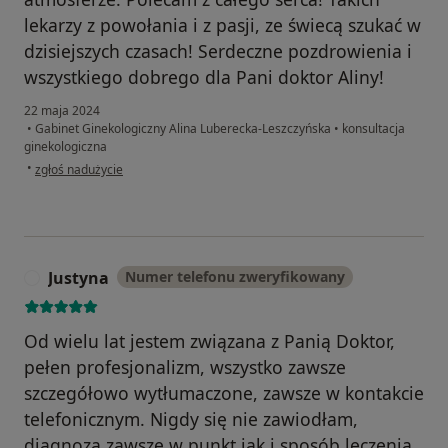
lekarzy z powołania i z pasji, ze świecą szukać w
dzisiejszych czasach! Serdeczne pozdrowienia i
wszystkiego dobrego dla Pani doktor Aliny!
22 maja 2024
•
Gabinet Ginekologiczny Alina Luberecka-Leszczyńska
•
konsultacja
ginekologiczna
w opinii użytkownika Aleksandra
•
zgłoś nadużycie
Justyna
Numer telefonu zweryfikowany
J
Od wielu lat jestem związana z Panią Doktor,
pełen profesjonalizm, wszystko zawsze
szczegółowo wytłumaczone, zawsze w kontakcie
telefonicznym. Nigdy się nie zawiodłam,
diagnoza zawsze w punkt jak i sposób leczenia.