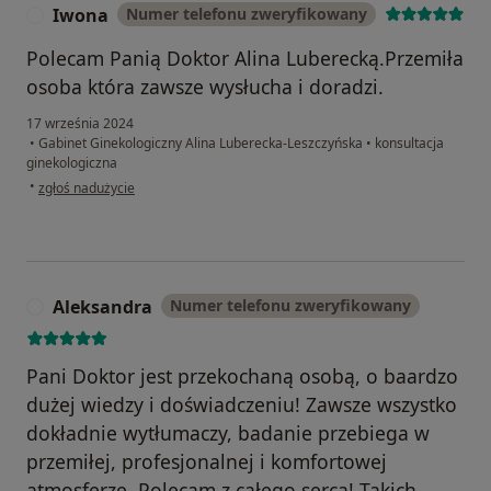
Iwona
Numer telefonu zweryfikowany
I
Polecam Panią Doktor Alina Luberecką.Przemiła
osoba która zawsze wysłucha i doradzi.
17 września 2024
•
Gabinet Ginekologiczny Alina Luberecka-Leszczyńska
•
konsultacja
ginekologiczna
w opinii użytkownika Iwona
•
zgłoś nadużycie
Aleksandra
Numer telefonu zweryfikowany
A
Pani Doktor jest przekochaną osobą, o baardzo
dużej wiedzy i doświadczeniu! Zawsze wszystko
dokładnie wytłumaczy, badanie przebiega w
przemiłej, profesjonalnej i komfortowej
atmosferze. Polecam z całego serca! Takich