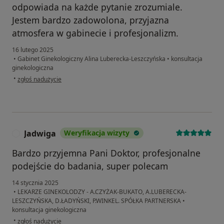
odpowiada na każde pytanie zrozumiale.
Jestem bardzo zadowolona, przyjazna
atmosfera w gabinecie i profesjonalizm.
16 lutego 2025
•
Gabinet Ginekologiczny Alina Luberecka-Leszczyńska
•
konsultacja
ginekologiczna
w opinii użytkownika Pacjent
•
zgłoś nadużycie
Jadwiga
Weryfikacja wizyty
J
Bardzo przyjemna Pani Doktor, profesjonalne
podejście do badania, super polecam
14 stycznia 2025
•
LEKARZE GINEKOLODZY - A.CZYŻAK-BUKATO, A.LUBERECKA-
LESZCZYŃSKA, D.ŁADYŃSKI, P.WINKEL. SPÓŁKA PARTNERSKA
•
konsultacja ginekologiczna
w opinii użytkownika Jadwiga
•
zgłoś nadużycie