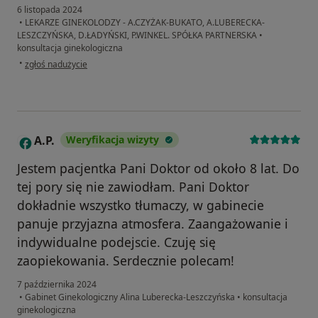
6 listopada 2024
•
LEKARZE GINEKOLODZY - A.CZYŻAK-BUKATO, A.LUBERECKA-
LESZCZYŃSKA, D.ŁADYŃSKI, P.WINKEL. SPÓŁKA PARTNERSKA
•
konsultacja ginekologiczna
w opinii użytkownika Dorota
•
zgłoś nadużycie
A.P.
Weryfikacja wizyty
A
Jestem pacjentka Pani Doktor od około 8 lat. Do
tej pory się nie zawiodłam. Pani Doktor
dokładnie wszystko tłumaczy, w gabinecie
panuje przyjazna atmosfera. Zaangażowanie i
indywidualne podejscie. Czuję się
zaopiekowania. Serdecznie polecam!
7 października 2024
•
Gabinet Ginekologiczny Alina Luberecka-Leszczyńska
•
konsultacja
ginekologiczna