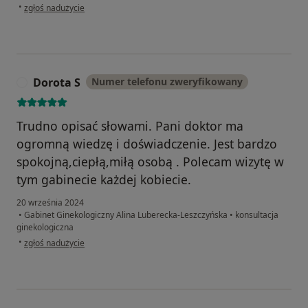
w opinii użytkownika A.P.
•
zgłoś nadużycie
Dorota S
Numer telefonu zweryfikowany
D
Trudno opisać słowami. Pani doktor ma
ogromną wiedzę i doświadczenie. Jest bardzo
spokojną,ciepłą,miłą osobą . Polecam wizytę w
tym gabinecie każdej kobiecie.
20 września 2024
•
Gabinet Ginekologiczny Alina Luberecka-Leszczyńska
•
konsultacja
ginekologiczna
w opinii użytkownika Dorota S
•
zgłoś nadużycie