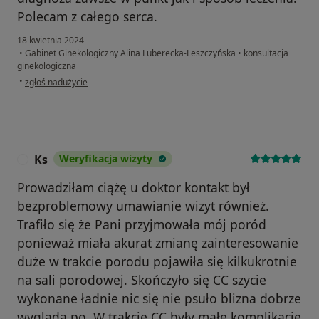
Polecam z całego serca.
18 kwietnia 2024
•
Gabinet Ginekologiczny Alina Luberecka-Leszczyńska
•
konsultacja
ginekologiczna
w opinii użytkownika Justyna
•
zgłoś nadużycie
Ks
Weryfikacja wizyty
K
Prowadziłam ciążę u doktor kontakt był
bezproblemowy umawianie wizyt również.
Trafiło się że Pani przyjmowała mój poród
ponieważ miała akurat zmianę zainteresowanie
duże w trakcie porodu pojawiła się kilkukrotnie
na sali porodowej. Skończyło się CC szycie
wykonane ładnie nic się nie psuło blizna dobrze
wygląda po. W trakcie CC były małe komplikacje