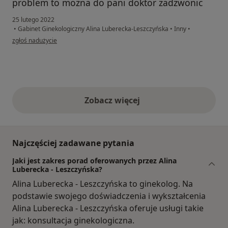
problem to mozna do pani doktor zadzwonic
25 lutego 2022
•
Gabinet Ginekologiczny Alina Luberecka-Leszczyńska
•
Inny
•
w opinii użytkownika Bk
zgłoś nadużycie
Zobacz więcej
opinie powyżej
Najczęściej zadawane pytania
Jaki jest zakres porad oferowanych przez Alina
Luberecka - Leszczyńska?
Alina Luberecka - Leszczyńska to ginekolog. Na
podstawie swojego doświadczenia i wykształcenia
Alina Luberecka - Leszczyńska oferuje usługi takie
jak: konsultacja ginekologiczna.