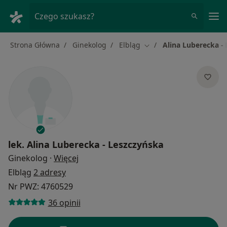
Me
Czego szukasz?
Strona Główna
Ginekolog
Elbląg
Alina Luberecka -
Zmień miasto
lek.
Alina Luberecka - Leszczyńska
O specjalizacjach
Ginekolog
·
Więcej
Elbląg
2 adresy
Nr PWZ: 4760529
36 opinii