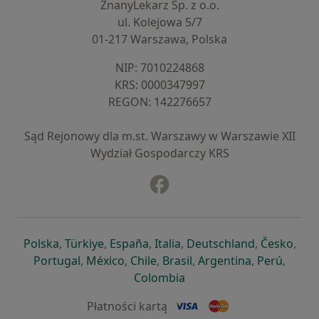
ZnanyLekarz Sp. z o.o.
ul. Kolejowa 5/7
01-217 Warszawa, Polska
NIP: ⁠7010224868
KRS: ⁠0000347997
REGON: ⁠142276657
Sąd Rejonowy dla m.st. Warszawy w Warszawie XII
Wydział Gospodarczy KRS
Facebook
otwiera się w nowej karcie
otwiera się w nowej karcie
otwiera się w nowej karcie
otwiera się w nowej karcie
otwiera się w nowej karci
otwiera się
otwi
Polska
,
Türkiye
,
España
,
Italia
,
Deutschland
,
Česko
,
otwiera się w nowej karcie
otwiera się w nowej karcie
otwiera się w nowej karcie
otwiera się w nowej kar
otwiera się 
otwier
Portugal
,
México
,
Chile
,
Brasil
,
Argentina
,
Perú
,
otwiera się w nowej karc
Colombia
Płatności kartą