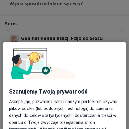
W jaki sposób ustalane są ceny?
Adres
Gabinet Rehabilitacji Fizjo od Głosu
11 Listopada 2/4,
11 Listopada 2/4/lok. użyt. 3, 26-
605
Radom
Powiększ mapę
otwiera się w nowej karcie
Dostępność
W tym gabinecie nie można umawiać wizyt przez
Szanujemy Twoją prywatność
internet
Co mam zrobić w tej sytuacji?
Akceptując, pozwalasz nam i naszym partnerom używać
plików cookie (lub podobnych technologii) do zbierania
danych do celów statystycznych i dostarczania treści w
Pokaż więcej
oparciu o Twoje zwyczaje przeglądania stron
o adresie