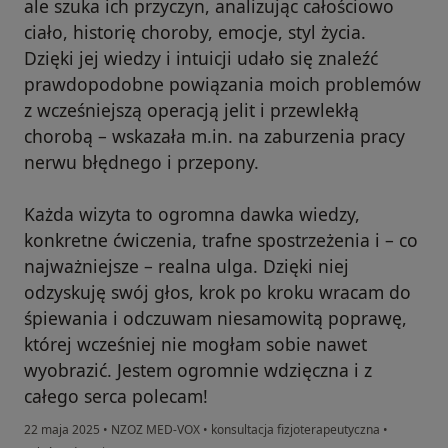
ale szuka ich przyczyn, analizując całościowo
ciało, historię choroby, emocje, styl życia.
Dzięki jej wiedzy i intuicji udało się znaleźć
prawdopodobne powiązania moich problemów
z wcześniejszą operacją jelit i przewlekłą
chorobą – wskazała m.in. na zaburzenia pracy
nerwu błędnego i przepony.
Każda wizyta to ogromna dawka wiedzy,
konkretne ćwiczenia, trafne spostrzeżenia i – co
najważniejsze – realna ulga. Dzięki niej
odzyskuję swój głos, krok po kroku wracam do
śpiewania i odczuwam niesamowitą poprawę,
której wcześniej nie mogłam sobie nawet
wyobrazić. Jestem ogromnie wdzięczna i z
całego serca polecam!
22 maja 2025
•
NZOZ MED-VOX
•
konsultacja fizjoterapeutyczna
•
w opinii użytkownika Monika Smętek