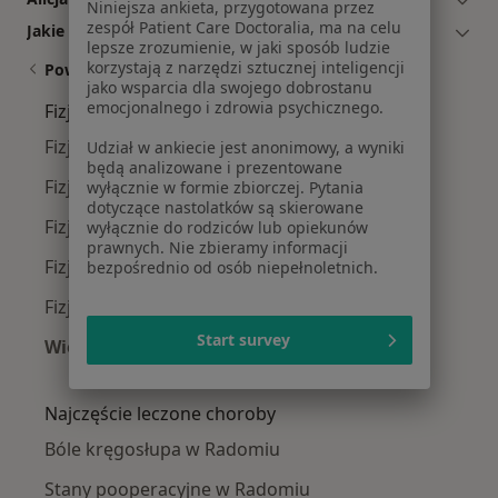
Niniejsza ankieta, przygotowana przez
zespół Patient Care Doctoralia, ma na celu
Jakie ubezpieczenia akceptuje Alicja Wójcicka?
lepsze zrozumienie, w jaki sposób ludzie
korzystają z narzędzi sztucznej inteligencji
Powiązane wyszukiwania
jako wsparcia dla swojego dobrostanu
emocjonalnego i zdrowia psychicznego.
Fizjoterapeuci w pobliżu
Fizjoterapeuci Śródmieście
Udział w ankiecie jest anonimowy, a wyniki
będą analizowane i prezentowane
Fizjoterapeuci Południe
wyłącznie w formie zbiorczej. Pytania
dotyczące nastolatków są skierowane
Fizjoterapeuci Planty
wyłącznie do rodziców lub opiekunów
prawnych. Nie zbieramy informacji
Fizjoterapeuci Borki
bezpośrednio od osób niepełnoletnich.
Fizjoterapeuci Halinów
Start survey
Więcej (8)
Więcej w kategorii: Fizjoterapeuci w pobliżu
Najczęście leczone choroby
Bóle kręgosłupa w Radomiu
Stany pooperacyjne w Radomiu