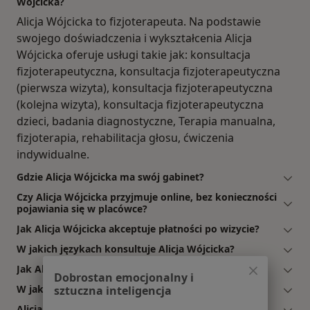
Wójcicka?
Alicja Wójcicka to fizjoterapeuta. Na podstawie
swojego doświadczenia i wykształcenia Alicja
Wójcicka oferuje usługi takie jak: konsultacja
fizjoterapeutyczna, konsultacja fizjoterapeutyczna
(pierwsza wizyta), konsultacja fizjoterapeutyczna
(kolejna wizyta), konsultacja fizjoterapeutyczna
dzieci, badania diagnostyczne, Terapia manualna,
fizjoterapia, rehabilitacja głosu, ćwiczenia
indywidualne.
Gdzie Alicja Wójcicka ma swój gabinet?
Czy Alicja Wójcicka przyjmuje online, bez konieczności
pojawiania się w placówce?
Jak Alicja Wójcicka akceptuje płatności po wizycie?
W jakich językach konsultuje Alicja Wójcicka?
Jak Alicja Wójcicka umawia wizyty?
Dobrostan emocjonalny i
W jakich godzinach przyjmuje Alicja Wójcicka?
sztuczna inteligencja
Alicja Wójcicka: co mówią pacjenci?