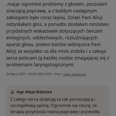
,mając ogromne problemy z głosem, poczułam
znaczącą poprawę, a z każdym następnym
zabiegiem było coraz lepiej. Dzięki Pani Alicji
odzyskałam głos, a ponadto dostałam mnóstwo
przydatnych wskazówek dotyczących ćwiczeń
emisyjnych, oddechowych, rozluźniających
aparat głosu. Jestem bardzo wdzięczna Pani
Alicji za wszystko co dla mnie zrobiła i z całego
serca polecam Ją każdej osobie zmagającej się z
problemami laryngologicznymi.
w opinii użytkownika Joanna
24 lipca 2025
•
NZOZ MED-VOX
•
Inny
•
zgłoś nadużycie
mgr Alicja Wójcicka
Z całego serca dziękuję za tak poruszającą i
szczegółową opinię. Ogromnie się cieszę, że
terapia przyniosła realną poprawę i pozwoliła