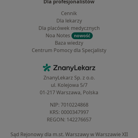
Dla profesjonalistów
Cennik
Dla lekarzy
Dla placówek medycznych
Noa Notes
nowość
Baza wiedzy
Centrum Pomocy dla Specjalisty
Kontakt
ZnanyLekarz - Strona główna
ZnanyLekarz Sp. z o.o.
ul. Kolejowa 5/7
01-217 Warszawa, Polska
NIP: ⁠7010224868
KRS: ⁠0000347997
REGON: ⁠142276657
Sąd Rejonowy dla m.st. Warszawy w Warszawie XII