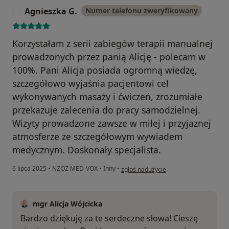
Agnieszka G.
Numer telefonu zweryfikowany
A
Korzystałam z serii zabiegów terapii manualnej
prowadzonych przez panią Alicję - polecam w
100%. Pani Alicja posiada ogromną wiedzę,
szczegółowo wyjaśnia pacjentowi cel
wykonywanych masaży i ćwiczeń, zrozumiałe
przekazuje zalecenia do pracy samodzielnej.
Wizyty prowadzone zawsze w miłej i przyjaznej
atmosferze ze szczegółowym wywiadem
medycznym. Doskonały specjalista.
w opinii użytkownika Agnieszka G.
6 lipca 2025
•
NZOZ MED-VOX
•
Inny
•
zgłoś nadużycie
mgr Alicja Wójcicka
Bardzo dziękuję za te serdeczne słowa! Cieszę