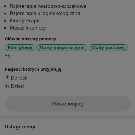
Fizjoterapia twarzowo-szczękowa
Fizjoterapia uroginekologiczna
Kinezyterapia
Masaż leczniczy
Główne obszary pomocy
Bóle głowy
Stany pooperacyjne
Wady postawy
a11y_sr_more_diseases
+5
Pacjenci których przyjmuję
Dorośli
Dzieci
Pokaż więcej
o doświadczeniu
Usługi i ceny