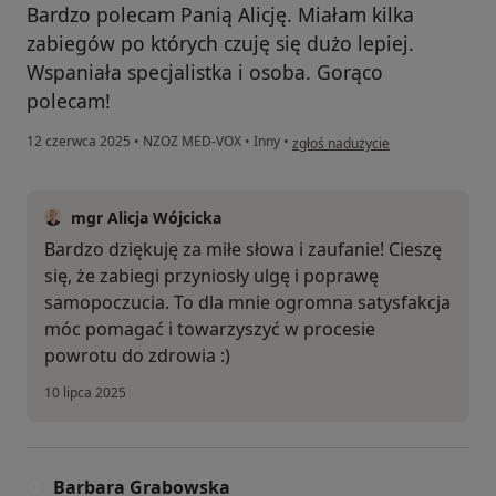
Bardzo polecam Panią Alicję. Miałam kilka
zabiegów po których czuję się dużo lepiej.
Wspaniała specjalistka i osoba. Gorąco
polecam!
w opinii użytkownika Barbara
12 czerwca 2025
•
NZOZ MED-VOX
•
Inny
•
zgłoś nadużycie
mgr Alicja Wójcicka
Bardzo dziękuję za miłe słowa i zaufanie! Cieszę
się, że zabiegi przyniosły ulgę i poprawę
samopoczucia. To dla mnie ogromna satysfakcja
móc pomagać i towarzyszyć w procesie
powrotu do zdrowia :)
10 lipca 2025
Barbara Grabowska
B