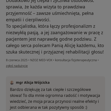
Dodatkowo jej ciepła i życzliwa osobowość
sprawia, że każda wizyta to prawdziwa
przyjemność – zawsze uśmiechnięta, pełna
empatii i cierpliwości.
To specjalistka, która łączy profesjonalizm z
niezwykłą pasją, a jej zaangażowanie w pracę z
pacjentem jest naprawdę godne podziwu. Z
całego serca polecam Panią Alicję każdemu, kto
szuka skutecznej i przyjaznej rehabilitacji głosu!
8 czerwca 2025
•
NZOZ MED-VOX
•
konsultacja fizjoterapeutyczna
•
w opinii użytkownika Barbara Grabowska
zgłoś nadużycie
mgr Alicja Wójcicka
Bardzo dziękuję za tak ciepłe i szczegółowe
słowa! To dla mnie ogromna radość i motywacja
wiedzieć, że moja praca przynosi realne efekty i
jest odbierana w tak pozytywny sposób :)