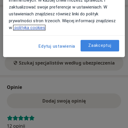
internetowych. W każdej chwili możesz sprawdzić i
zaktualizować swoje preferencje w ustawieniach. W
ustawieniach znajdziesz również linki do polityk
Ubezpieczenia - brak akceptowanych
prywatności stron trzecich. Więcej informacji znajdziesz
Ten specjalista przyjmuje wyłącznie pacjentów
w
polityka cookies
prywatnych. Możesz opłacić wizytę samodzielnie lub
znaleźć innego specjalistę, który akceptuje Twoje
ubezpieczenie.
Zaakceptuj
Edytuj ustawienia
Szukaj specjalistów według ubezpieczenia
Opinie
Dodaj swoją opinię
12 opinii