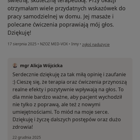
otrzymałam wiele przydatnych wskazówek do
pracy samodzielnej w domu. Jej masaże i
polecane ćwiczenia poprawiają mój głos.
Dziękuję!
w opinii użytkownika M
17 sierpnia 2025
•
NZOZ MED-VOX
•
Inny
•
zgłoś nadużycie
mgr Alicja Wójcicka
Serdecznie dziękuję za tak miłą opinię i zaufanie
:) Cieszę się, że terapia oraz ćwiczenia przynoszą
realne efekty i pozytywnie wpływają na głos. To
dla mnie bardzo ważne, aby pacjent wychodził
nie tylko z poprawą, ale też z nowymi
umiejętnościami. To miód na moje serce.
Dziękuję i życzę dalszych postępów oraz dużo
zdrowia!
22 grudnia 2025