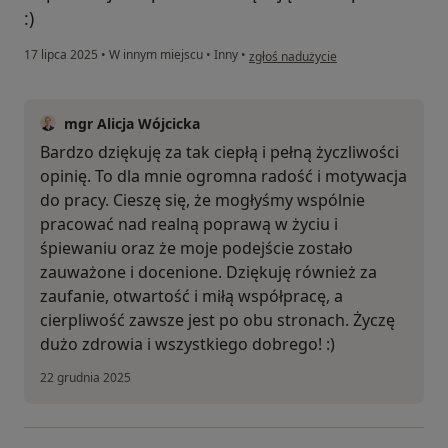
:)
w opinii użytkownika Justyna
17 lipca 2025
•
W innym miejscu
•
Inny
•
zgłoś nadużycie
mgr Alicja Wójcicka
Bardzo dziękuję za tak ciepłą i pełną życzliwości
opinię. To dla mnie ogromna radość i motywacja
do pracy. Cieszę się, że mogłyśmy wspólnie
pracować nad realną poprawą w życiu i
śpiewaniu oraz że moje podejście zostało
zauważone i docenione. Dziękuję również za
zaufanie, otwartość i miłą współpracę, a
cierpliwość zawsze jest po obu stronach. Życzę
dużo zdrowia i wszystkiego dobrego! :)
22 grudnia 2025