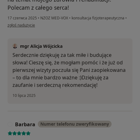
Polecam z całego serca!
17 czerwca 2025
•
NZOZ MED-VOX
•
konsultacja fizjoterapeutyczna
•
w opinii użytkownika Dagmara
zgłoś nadużycie
mgr Alicja Wójcicka
Serdecznie dziękuję za tak miłe i budujące
słowa! Cieszę się, że mogłam pomóc i że już od
pierwszej wizyty poczuła się Pani zaopiekowana
– to dla mnie bardzo ważne :)Dziękuję za
zaufanie i serdeczną rekomendację!
10 lipca 2025
Barbara
Numer telefonu zweryfikowany
B