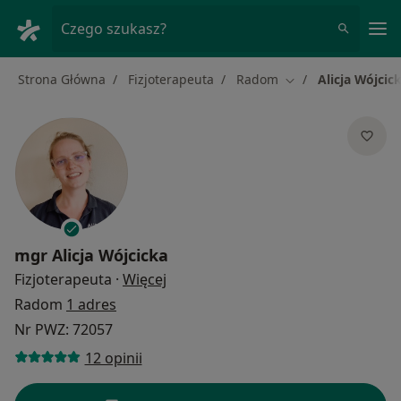
Me
Czego szukasz?
Strona Główna
Fizjoterapeuta
Radom
Alicja Wójcic
Zmień miasto
mgr
Alicja Wójcicka
O specjalizacjach
Fizjoterapeuta
·
Więcej
Radom
1 adres
Nr PWZ: 72057
12 opinii