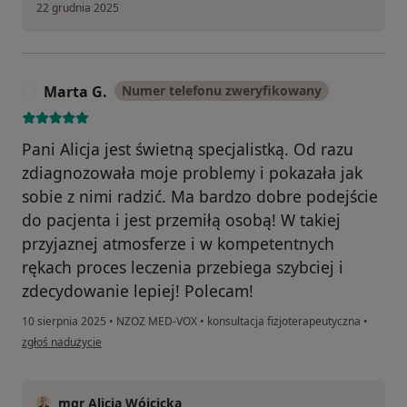
22 grudnia 2025
Marta G.
Numer telefonu zweryfikowany
M
Pani Alicja jest świetną specjalistką. Od razu
zdiagnozowała moje problemy i pokazała jak
sobie z nimi radzić. Ma bardzo dobre podejście
do pacjenta i jest przemiłą osobą! W takiej
przyjaznej atmosferze i w kompetentnych
rękach proces leczenia przebiega szybciej i
zdecydowanie lepiej! Polecam!
10 sierpnia 2025
•
NZOZ MED-VOX
•
konsultacja fizjoterapeutyczna
•
w opinii użytkownika Marta G.
zgłoś nadużycie
mgr Alicja Wójcicka