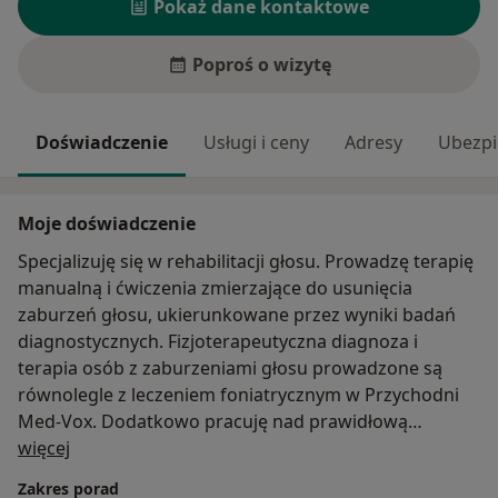
Pokaż dane kontaktowe
Poproś o wizytę
Doświadczenie
Usługi i ceny
Adresy
Ubezpi
Moje doświadczenie
Specjalizuję się w rehabilitacji głosu. Prowadzę terapię
manualną i ćwiczenia zmierzające do usunięcia
zaburzeń głosu, ukierunkowane przez wyniki badań
diagnostycznych. Fizjoterapeutyczna diagnoza i
terapia osób z zaburzeniami głosu prowadzone są
równolegle z leczeniem foniatrycznym w Przychodni
Med-Vox. Dodatkowo pracuję nad prawidłową
O mnie
postawą i oddechem.
więcej
Zakres porad