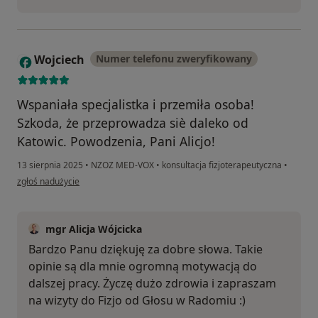
Wojciech
Numer telefonu zweryfikowany
W
Wspaniała specjalistka i przemiła osoba!
Szkoda, że przeprowadza siè daleko od
Katowic. Powodzenia, Pani Alicjo!
13 sierpnia 2025
•
NZOZ MED-VOX
•
konsultacja fizjoterapeutyczna
•
w opinii użytkownika Wojciech
zgłoś nadużycie
mgr Alicja Wójcicka
Bardzo Panu dziękuję za dobre słowa. Takie
opinie są dla mnie ogromną motywacją do
dalszej pracy. Życzę dużo zdrowia i zapraszam
na wizyty do Fizjo od Głosu w Radomiu :)