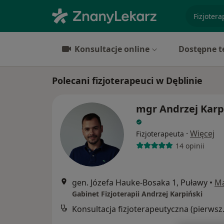
specjaliz
Konsultacje online
Dostępne t
Polecani fizjoterapeuci w Dęblinie
mgr Andrzej Karp
·
Więcej
Fizjoterapeuta
14 opinii
gen. Józefa Hauke-Bosaka 1, Puławy
•
M
Gabinet Fizjoterapii Andrzej Karpiński
Konsultacja