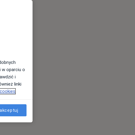
Śr,
Czw,
Pt,
12 Sie
13 Sie
14 Sie
odobnych
i w oparciu o
awdzić i
wnież linki
 cookies
akceptuj