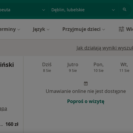
acja, badanie lub nazwisko
miasto lub dzielnica
erminy
Język
Przyjmuje dzieci
Wi
Jak działają wyniki wysz
iński
Dziś
Jutro
Pon,
Wt,
8 Sie
9 Sie
10 Sie
11 Sie
Umawianie online nie jest dostępne
Poproś o wizytę
apa
 fizjoterapeutyczna (pierwsza wizyta)
160 zł