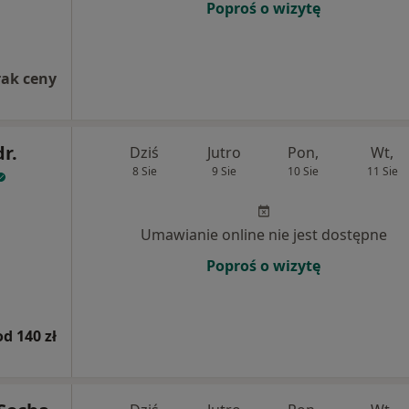
Poproś o wizytę
rak ceny
dr.
Dziś
Jutro
Pon,
Wt,
8 Sie
9 Sie
10 Sie
11 Sie
Umawianie online nie jest dostępne
Poproś o wizytę
od 140 zł