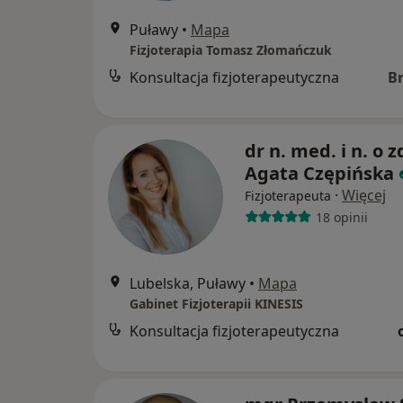
Puławy
•
Mapa
Fizjoterapia Tomasz Złomańczuk
Konsultacja fizjoterapeutyczna
B
dr n. med. i n. o z
Agata Czępińska
·
Więcej
Fizjoterapeuta
18 opinii
Lubelska, Puławy
•
Mapa
Gabinet Fizjoterapii KINESIS
Konsultacja fizjoterapeutyczna