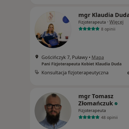
mgr Klaudia Dud
·
Więcej
Fizjoterapeuta
8 opinii
Gościńczyk 7, Puławy
•
Mapa
Pani Fizjoterapeuta Kobiet Klaudia Duda
Konsultacja fizjoterapeutyczna
mgr Tomasz
Złomańczuk
Fizjoterapeuta
48 opinii