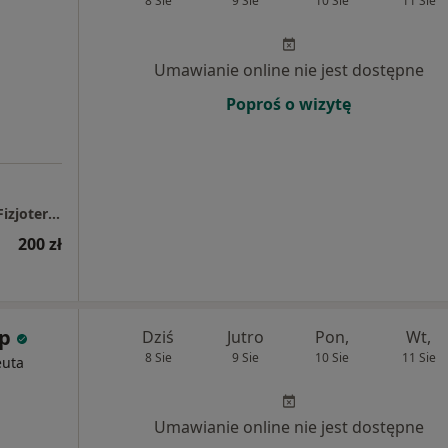
8 Sie
9 Sie
10 Sie
11 Sie
Umawianie online nie jest dostępne
Poproś o wizytę
Indywidualna Praktyka Fizjoterapeutyczna Fizjoterapia Jordan Tomaszewski
200 zł
p
Dziś
Jutro
Pon,
Wt,
8 Sie
9 Sie
10 Sie
11 Sie
euta
Umawianie online nie jest dostępne