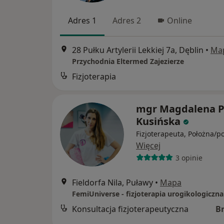
Adres 1
Adres 2
Online
28 Pułku Artylerii Lekkiej 7a, Dęblin
•
Ma
Przychodnia Eltermed Zajezierze
Fizjoterapia
mgr Magdalena Pa
Kusińska
Fizjoterapeuta, Położna/p
Więcej
3 opinie
Fieldorfa Nila, Puławy
•
Mapa
FemiUniverse - fizjoterapia urogikologiczna
Konsultacja fizjoterapeutyczna
B