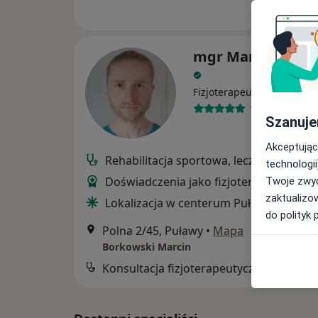
mgr Marcin Bork
Fizjoterapeuta
100 opinii
Szanuje
Akceptując
Rehabilitacja sportowa, leczenie bólu
technologii
Doświadczenia jako fizjoterapeuta spo
Twoje zwyc
zaktualizo
Lokalizacja w centerum Puław
do polityk 
Polna 2/45, Puławy
•
Mapa
Borkowski Marcin
Konsultacja fizjoterapeutyczna