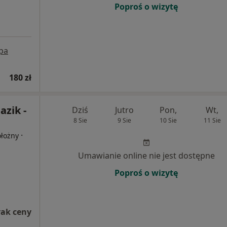
Poproś o wizytę
pa
180 zł
zik -
Dziś
Jutro
Pon,
Wt,
8 Sie
9 Sie
10 Sie
11 Sie
·
ołożny
Umawianie online nie jest dostępne
Poproś o wizytę
rak ceny