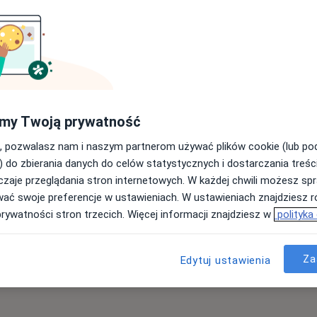
owski
Dziś
Jutro
Pon,
Wt,
8 Sie
9 Sie
10 Sie
11 Sie
Umawianie online nie jest dostępne
my Twoją prywatność
Poproś o wizytę
, pozwalasz nam i naszym partnerom używać plików cookie (lub p
) do zbierania danych do celów statystycznych i dostarczania treśc
rtowy
zaje przeglądania stron internetowych. W każdej chwili możesz spr
wać swoje preferencje w ustawieniach. W ustawieniach znajdziesz ró
prywatności stron trzecich. Więcej informacji znajdziesz w
polityka
Za
Edytuj ustawienia
od 180 zł