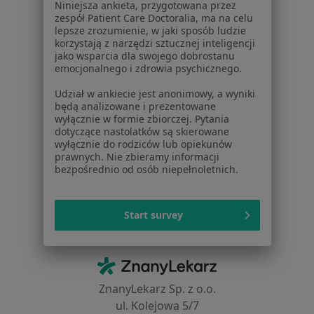
Pytania i odpowiedzi
Niniejsza ankieta, przygotowana przez
zespół Patient Care Doctoralia, ma na celu
Usługi i zabiegi
lepsze zrozumienie, w jaki sposób ludzie
Choroby
korzystają z narzędzi sztucznej inteligencji
Pomoc
jako wsparcia dla swojego dobrostanu
emocjonalnego i zdrowia psychicznego.
Aplikacje mobilne
Blog dla pacjentów
Udział w ankiecie jest anonimowy, a wyniki
będą analizowane i prezentowane
Dla profesjonalistów
wyłącznie w formie zbiorczej. Pytania
dotyczące nastolatków są skierowane
Cennik
wyłącznie do rodziców lub opiekunów
prawnych. Nie zbieramy informacji
Dla lekarzy
bezpośrednio od osób niepełnoletnich.
Dla placówek medycznych
Noa Notes
nowość
Baza wiedzy
Start survey
Centrum Pomocy dla Specjalisty
Kontakt
ZnanyLekarz - Strona główna
ZnanyLekarz Sp. z o.o.
ul. Kolejowa 5/7