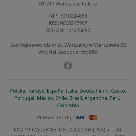
01-217 Warszawa, Polska
NIP: ⁠7010224868
KRS: ⁠0000347997
REGON: ⁠142276657
Sąd Rejonowy dla m.st. Warszawy w Warszawie XII
Wydział Gospodarczy KRS
Facebook
otwiera się w nowej karcie
otwiera się w nowej karcie
otwiera się w nowej karcie
otwiera się w nowej karcie
otwiera się w nowej karci
otwiera się
otwi
Polska
,
Türkiye
,
España
,
Italia
,
Deutschland
,
Česko
,
otwiera się w nowej karcie
otwiera się w nowej karcie
otwiera się w nowej karcie
otwiera się w nowej kar
otwiera się 
otwier
Portugal
,
México
,
Chile
,
Brasil
,
Argentina
,
Perú
,
otwiera się w nowej karc
Colombia
Płatności kartą
ROZPORZĄDZENIE (UE) 2022/2065 (DSA) art. 24: