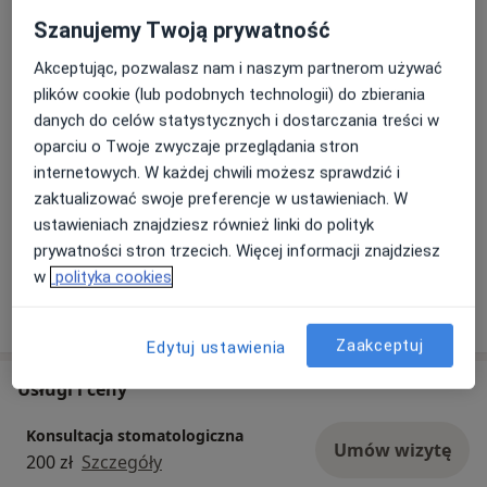
leczenie protetyczne z zastosowaniem koron, mostów
Szanujemy Twoją prywatność
i protez, a także planowanie oraz przeprowadzanie
leczenia implantologicznego.
Akceptując, pozwalasz nam i naszym partnerom używać
Priorytetem jest precyzja leczenia, komfort pacjenta
plików cookie (lub podobnych technologii) do zbierania
oraz osiąganie trwałych i estetycznych efektów
danych do celów statystycznych i dostarczania treści w
terapeutycznych.
oparciu o Twoje zwyczaje przeglądania stron
O mnie
więcej
internetowych. W każdej chwili możesz sprawdzić i
zaktualizować swoje preferencje w ustawieniach. W
Rodzaje konsultacji
ustawieniach znajdziesz również linki do polityk
Stacjonarne
Zobacz lokalizacje (1)
prywatności stron trzecich. Więcej informacji znajdziesz
w
polityka cookies
Pokaż więcej
o doświadczeniu
Zaakceptuj
Edytuj ustawienia
Usługi i ceny
Konsultacja stomatologiczna
Umów wizytę
200 zł
Szczegóły