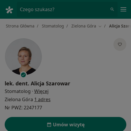
Me
Czego szukasz?
Strona Główna
Stomatolog
Zielona Góra
Alicja Sza
Zmień miasto
lek. dent.
Alicja Szarowar
O specjalizacjach
Stomatolog
·
Więcej
Zielona Góra
1 adres
Nr PWZ: 2247177
Umów wizytę