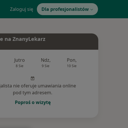
Zaloguj się
Dla profesjonalistów
e na ZnanyLekarz
Jutro
Ndz,
Pon,
Wt,
Śr,
8 Sie
9 Sie
10 Sie
11 Sie
12 Si
jalista nie oferuje umawiania online
pod tym adresem.
Poproś o wizytę