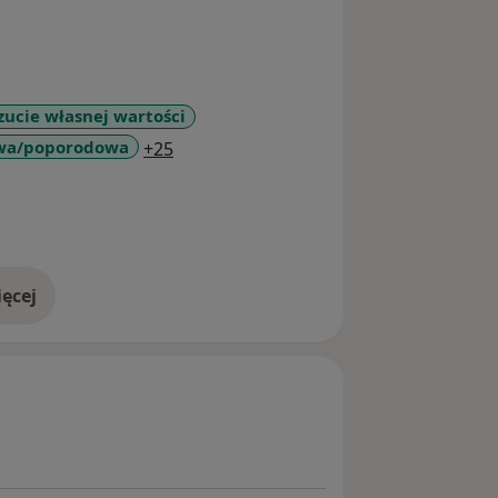
zucie własnej wartości
a11y_sr_more_diseases
owa/poporodowa
+25
ęcej
doświadczeniu