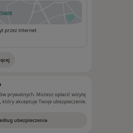
 mapę
wiera się w nowej karcie
t przez internet
ęcej
adresie
h
ntów prywatnych. Możesz opłacić wizytę
ę, który akceptuje Twoje ubezpieczenie.
według ubezpieczenia