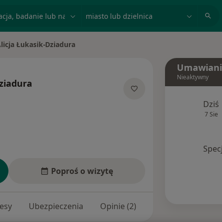
acja, badanie lub nazwisko
miasto lub dzielnica
licja Łukasik-Dziadura
 miasto
Umawiani
Nieaktywny
Dziadura
jalizacjach
Dziś
7 Sie
Spec
Poproś o wizytę
esy
Ubezpieczenia
Opinie (2)