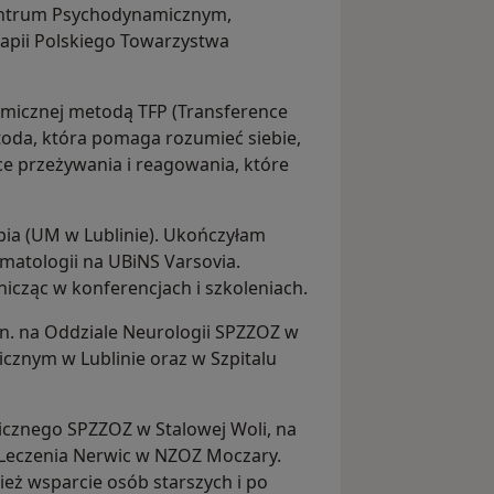
entrum Psychodynamicznym,
pii Polskiego Towarzystwa
amicznej metodą TFP (Transference
toda, która pomaga rozumieć siebie,
ce przeżywania i reagowania, które
pia (UM w Lublinie). Ukończyłam
atologii na UBiNS Varsovia.
icząc w konferencjach i szkoleniach.
. na Oddziale Neurologii SPZZOZ w
icznym w Lublinie oraz w Szpitalu
cznego SPZZOZ w Stalowej Woli, na
 Leczenia Nerwic w NZOZ Moczary.
eż wsparcie osób starszych i po