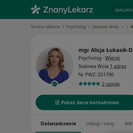
specjaliz
Strona Główna
Psycholog
Stalowa Wola
A
Zmień
mgr
Alicja Łukasik-
O spec
Psycholog
·
Więcej
Stalowa Wola
1 adres
Nr PWZ: 251790
2 opinie
Pokaż dane kontaktowe
Doświadczenie
Usługi i ceny
Adr