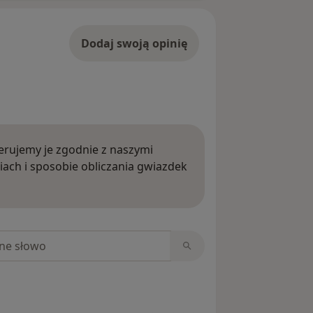
Dodaj swoją opinię
rujemy je zgodnie z naszymi
iach i sposobie obliczania gwiazdek
ięcej o opiniach
niach