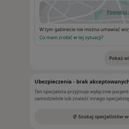
Powiększ
ot
Dostępność
W tym gabinecie nie można umawiać wizy
Co mam zrobić w tej sytuacji?
Pokaż wi
o 
Ubezpieczenia - brak akceptowanyc
Ten specjalista przyjmuje wyłącznie pacje
samodzielnie lub znaleźć innego specjalist
Szukaj specjalistów 