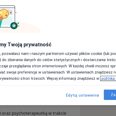
jące trudności emocjonalnych,
 psychoterapii depresji, psychoterapii
bą, relacjami, poczuciem
. Pomagam również kobietom
my Twoją prywatność
kże młodzieży doświadczającej
towarzyszę osobom, które zmagają się
, pozwalasz nam i naszym partnerom używać plików cookie (lub p
czają nawracających kryzysów i
jscu lub przeciążenia codziennością.
) do zbierania danych do celów statystycznych i dostarczania treśc
udno im zapanować lub je zmienić.
zaje przeglądania stron internetowych. W każdej chwili możesz spr
iskiego poczucia własnej wartości
wać swoje preferencje w ustawieniach. W ustawieniach znajdziesz ró
wiadczenia takie jak przemoc, strata,
prywatności stron trzecich. Więcej informacji znajdziesz w
polityka
rzenia.
opartej na zaufaniu, akceptacji i
Za
Edytuj ustawienia
rozmowę o tym, co trudne,
 pośpiechu.
 oraz psychoterapeutką w trakcie