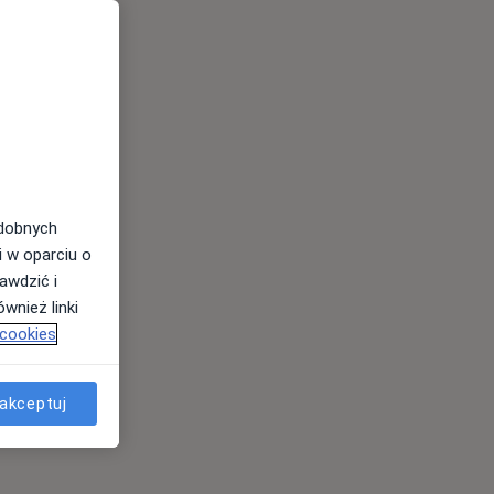
odobnych
i w oparciu o
awdzić i
wnież linki
 cookies
akceptuj