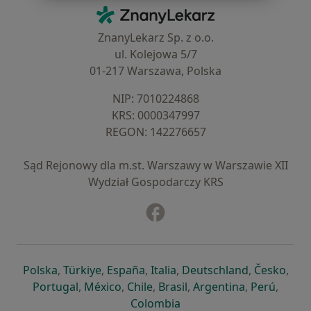
Kontakt
ZnanyLekarz - Strona główna
ZnanyLekarz Sp. z o.o.
ul. Kolejowa 5/7
01-217 Warszawa, Polska
NIP: ⁠7010224868
KRS: ⁠0000347997
REGON: ⁠142276657
Sąd Rejonowy dla m.st. Warszawy w Warszawie XII
Wydział Gospodarczy KRS
Facebook
otwiera się w nowej karcie
otwiera się w nowej karcie
otwiera się w nowej karcie
otwiera się w nowej karcie
otwiera się w nowej karci
otwiera się
otwi
Polska
,
Türkiye
,
España
,
Italia
,
Deutschland
,
Česko
,
otwiera się w nowej karcie
otwiera się w nowej karcie
otwiera się w nowej karcie
otwiera się w nowej kar
otwiera się 
otwier
Portugal
,
México
,
Chile
,
Brasil
,
Argentina
,
Perú
,
otwiera się w nowej karc
Colombia