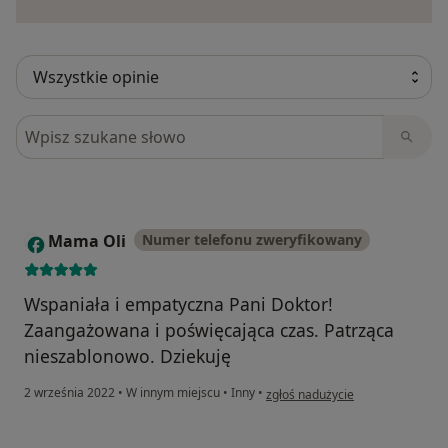
Szukaj w opiniach
Mama Oli
Numer telefonu zweryfikowany
M
Wspaniała i empatyczna Pani Doktor!
Zaangażowana i poświęcająca czas. Patrząca
nieszablonowo. Dziekuję
w opinii użytkownika Mama Oli
2 września 2022
•
W innym miejscu
•
Inny
•
zgłoś nadużycie