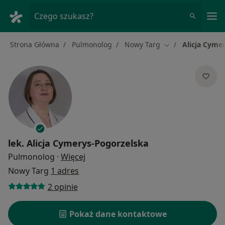
Me
Czego szukasz?
Strona Główna
Pulmonolog
Nowy Targ
Alicja Cyme
Zmień miasto
lek.
Alicja Cymerys-Pogorzelska
O specjalizacjach
Pulmonolog
·
Więcej
Nowy Targ
1 adres
2 opinie
Pokaż dane kontaktowe