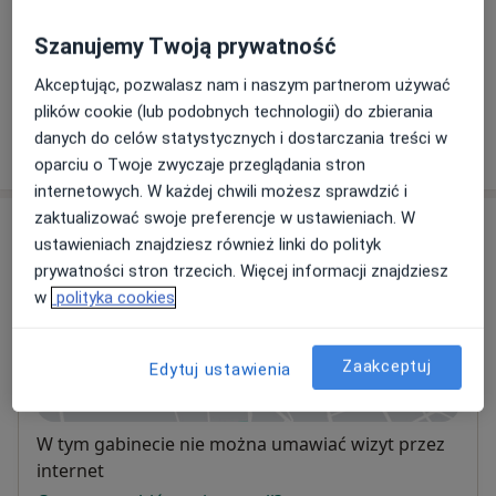
Konsultacja pulmonologiczna
Szanujemy Twoją prywatność
Szczegóły
Akceptując, pozwalasz nam i naszym partnerom używać
plików cookie (lub podobnych technologii) do zbierania
danych do celów statystycznych i dostarczania treści w
W jaki sposób ustalane są ceny?
oparciu o Twoje zwyczaje przeglądania stron
internetowych. W każdej chwili możesz sprawdzić i
zaktualizować swoje preferencje w ustawieniach. W
Adres
ustawieniach znajdziesz również linki do polityk
prywatności stron trzecich. Więcej informacji znajdziesz
Gabinet
w
polityka cookies
34-400
Nowy Targ
Zaakceptuj
Edytuj ustawienia
Powiększ mapę
otwiera się w nowej karcie
Dostępność
W tym gabinecie nie można umawiać wizyt przez
internet