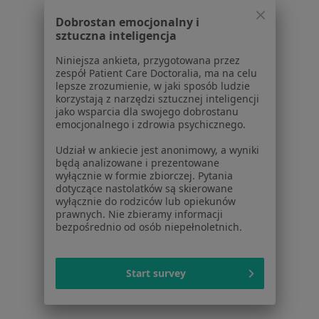
Dla pacjentów
Dobrostan emocjonalny i
Lekarze
sztuczna inteligencja
Placówki medyczne
Niniejsza ankieta, przygotowana przez
Pytania i odpowiedzi
zespół Patient Care Doctoralia, ma na celu
Usługi i zabiegi
lepsze zrozumienie, w jaki sposób ludzie
korzystają z narzędzi sztucznej inteligencji
Choroby
jako wsparcia dla swojego dobrostanu
Pomoc
emocjonalnego i zdrowia psychicznego.
Aplikacje mobilne
Udział w ankiecie jest anonimowy, a wyniki
Blog dla pacjentów
będą analizowane i prezentowane
wyłącznie w formie zbiorczej. Pytania
Dla profesjonalistów
dotyczące nastolatków są skierowane
wyłącznie do rodziców lub opiekunów
Cennik
prawnych. Nie zbieramy informacji
Dla lekarzy
bezpośrednio od osób niepełnoletnich.
Dla placówek medycznych
Noa Notes
nowość
Start survey
Baza wiedzy
Centrum Pomocy dla Specjalisty