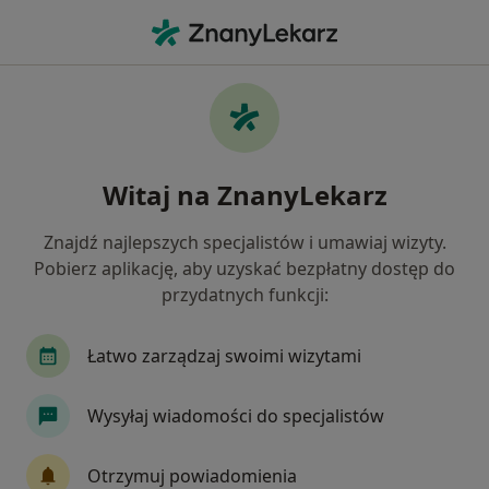
Me
Alergolog • Sopot, pomorskie
Filtry
Ubezpieczenie:
Allianz
20 polecanych alergologów w Sopocie z
Witaj na ZnanyLekarz
Allianz
Jak działają wyniki wyszukiwania
Znajdź najlepszych specjalistów i umawiaj wizyty.
Pobierz aplikację, aby uzyskać bezpłatny dostęp do
przydatnych funkcji:
Łatwo zarządzaj swoimi wizytami
Wysyłaj wiadomości do specjalistów
Bezpieczne płatności
Otrzymuj powiadomienia