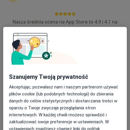
Centrum Dermatologiczno –
Alergologiczne „Derm-Al”
·
Więcej
Alergologia, Dermatologia, Interna
Nasza średnia ocena na App Store to 4.9 i 4.1 na
1175 opinii
Google Play Store
Armii Krajowej, 116/5, Sopot
•
Mapa
Konsultacja alergologiczna
230 zł
Pokaż więcej usług
dr n. med. Lucyna
dr n. med. Elżbieta
lek. Anna Ślęk
Szanujemy Twoją prywatność
Górska
Grubska-Suchanek
alergolog dziecięcy
alergolog
dermatolog
Akceptując, pozwalasz nam i naszym partnerom używać
plików cookie (lub podobnych technologii) do zbierania
Brak dostępnych specjalistów z wolnymi terminami w tym centrum medycznym.
danych do celów statystycznych i dostarczania treści w
Pokaż profil
oparciu o Twoje zwyczaje przeglądania stron
internetowych. W każdej chwili możesz sprawdzić i
zaktualizować swoje preferencje w ustawieniach. W
ustawieniach znajdziesz również linki do polityk