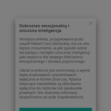
Pomoc
Aplikacje mobilne
Blog dla pacjentów
Dla profesjonalistów
Dobrostan emocjonalny i
sztuczna inteligencja
Cennik
Niniejsza ankieta, przygotowana przez
Dla lekarzy
zespół Patient Care Doctoralia, ma na celu
Dla placówek medycznych
lepsze zrozumienie, w jaki sposób ludzie
korzystają z narzędzi sztucznej inteligencji
Noa Notes
nowość
jako wsparcia dla swojego dobrostanu
Baza wiedzy
emocjonalnego i zdrowia psychicznego.
Centrum Pomocy dla Specjalisty
Udział w ankiecie jest anonimowy, a wyniki
Kontakt
będą analizowane i prezentowane
ZnanyLekarz - Strona główna
wyłącznie w formie zbiorczej. Pytania
dotyczące nastolatków są skierowane
ZnanyLekarz Sp. z o.o.
wyłącznie do rodziców lub opiekunów
ul. Kolejowa 5/7
prawnych. Nie zbieramy informacji
bezpośrednio od osób niepełnoletnich.
01-217 Warszawa, Polska
NIP: ⁠7010224868