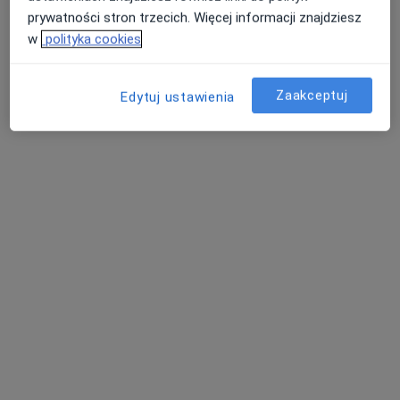
prywatności stron trzecich. Więcej informacji znajdziesz
w
polityka cookies
Zaakceptuj
Edytuj ustawienia
prof. dr hab. n. med. Marta Chełmińska
·
Więcej
Alergolog, Internista
19 opinii
Armii Krajowej, 116/5, Sopot
•
Mapa
Centrum Dermatologiczno – Alergologiczne „Derm-Al”
Akceptuje Allianz
Konsultacja alergologiczna
Brak ceny
Specjalista nie oferuje umawiania online pod tym adresem.
Poproś o wizytę