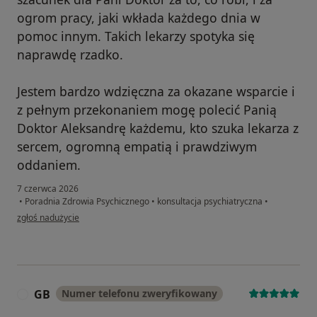
ogrom pracy, jaki wkłada każdego dnia w
pomoc innym. Takich lekarzy spotyka się
naprawdę rzadko.
Jestem bardzo wdzięczna za okazane wsparcie i
z pełnym przekonaniem mogę polecić Panią
Doktor Aleksandrę każdemu, kto szuka lekarza z
sercem, ogromną empatią i prawdziwym
oddaniem.
7 czerwca 2026
•
Poradnia Zdrowia Psychicznego
•
konsultacja psychiatryczna
•
w opinii użytkownika Agata
zgłoś nadużycie
GB
Numer telefonu zweryfikowany
G