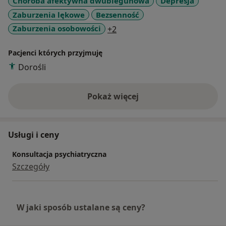
Choroba afektywna dwubiegunowa
Depresja
Zaburzenia lękowe
Bezsenność
a11y_sr_more_diseases
Zaburzenia osobowości
+2
Pacjenci których przyjmuję
Dorośli
Pokaż więcej
o doświadczeniu
Usługi i ceny
Konsultacja psychiatryczna
Szczegóły
W jaki sposób ustalane są ceny?