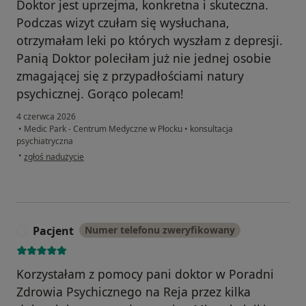
Doktor jest uprzejma, konkretna i skuteczna.
Podczas wizyt czułam się wysłuchana,
otrzymałam leki po których wyszłam z depresji.
Panią Doktor poleciłam już nie jednej osobie
zmagającej się z przypadłościami natury
psychicznej. Gorąco polecam!
4 czerwca 2026
•
Medic Park - Centrum Medyczne w Płocku
•
konsultacja
psychiatryczna
w opinii użytkownika GB
•
zgłoś nadużycie
Pacjent
Numer telefonu zweryfikowany
P
Korzystałam z pomocy pani doktor w Poradni
Zdrowia Psychicznego na Reja przez kilka