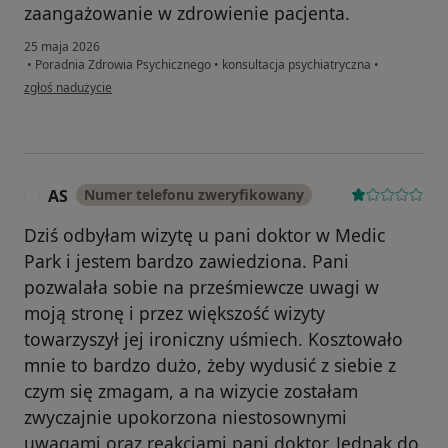
zaangażowanie w zdrowienie pacjenta.
25 maja 2026
•
Poradnia Zdrowia Psychicznego
•
konsultacja psychiatryczna
•
w opinii użytkownika Rafał
zgłoś nadużycie
AS
Numer telefonu zweryfikowany
A
Dziś odbyłam wizytę u pani doktor w Medic
Park i jestem bardzo zawiedziona. Pani
pozwalała sobie na prześmiewcze uwagi w
moją stronę i przez większość wizyty
towarzyszył jej ironiczny uśmiech. Kosztowało
mnie to bardzo dużo, żeby wydusić z siebie z
czym się zmagam, a na wizycie zostałam
zwyczajnie upokorzona niestosownymi
uwagami oraz reakcjami pani doktor. Jednak do