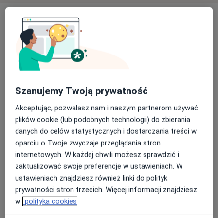
Adresy (2)
Adres 1
Adres 2
Medic Park - Centrum Medyczne w Płocku
Kolegialna 18,
09-402
Płock
Szanujemy Twoją prywatność
Akceptując, pozwalasz nam i naszym partnerom używać
Powiększ mapę
plików cookie (lub podobnych technologii) do zbierania
otwiera się w nowej karcie
danych do celów statystycznych i dostarczania treści w
oparciu o Twoje zwyczaje przeglądania stron
Dostępność
W tym gabinecie nie można umawiać wizyt przez
internetowych. W każdej chwili możesz sprawdzić i
internet
zaktualizować swoje preferencje w ustawieniach. W
Co mam zrobić w tej sytuacji?
ustawieniach znajdziesz również linki do polityk
prywatności stron trzecich. Więcej informacji znajdziesz
w
polityka cookies
Pokaż więcej
o adresie