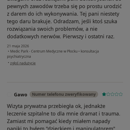
pewnych zawodów trzeba się po prostu urodzić
z darem do ich wykonywania. Tej pani niestety
tego daru brakuje. Odradzam, jeśli ktoś szuka
rozwiązania swoich problemów, a nie
dodatkowych nerwów. Pierwszy i ostatni raz.
21 maja 2026
•
Medic Park - Centrum Medyczne w Płocku
•
konsultacja
psychiatryczna
w opinii użytkownika AS
•
zgłoś nadużycie
Gawo
Numer telefonu zweryfikowany
G
Wizyta prywatna przebiegła ok, jednakże
leczenie szpitalne to dla mnie dramat i trauma.
Zamiast mi pomagać kiedy miałem napady
paniki to byłem "dzieckiem i manipulatorem".