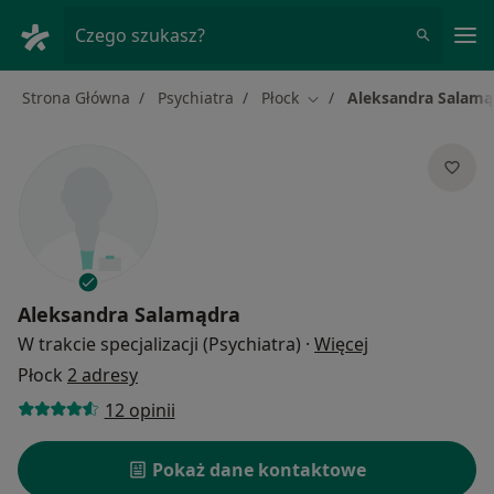
Me
Czego szukasz?
Strona Główna
Psychiatra
Płock
Aleksandra Salamą
Zmień miasto
Aleksandra Salamądra
O specjalizacja
W trakcie specjalizacji (Psychiatra)
·
Więcej
Płock
2 adresy
12 opinii
Pokaż dane kontaktowe