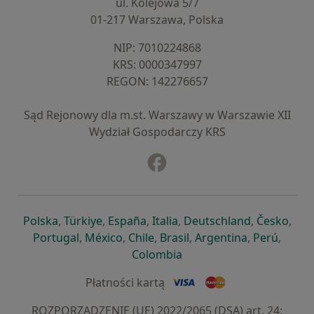
ul. Kolejowa 5/7
01-217 Warszawa, Polska
NIP: ⁠7010224868
KRS: ⁠0000347997
REGON: ⁠142276657
Sąd Rejonowy dla m.st. Warszawy w Warszawie XII
Wydział Gospodarczy KRS
Facebook
otwiera się w nowej karcie
otwiera się w nowej karcie
otwiera się w nowej karcie
otwiera się w nowej karcie
otwiera się w nowej karci
otwiera się
otwi
Polska
,
Türkiye
,
España
,
Italia
,
Deutschland
,
Česko
,
otwiera się w nowej karcie
otwiera się w nowej karcie
otwiera się w nowej karcie
otwiera się w nowej kar
otwiera się 
otwier
Portugal
,
México
,
Chile
,
Brasil
,
Argentina
,
Perú
,
otwiera się w nowej karc
Colombia
Płatności kartą
ROZPORZĄDZENIE (UE) 2022/2065 (DSA) art. 24: