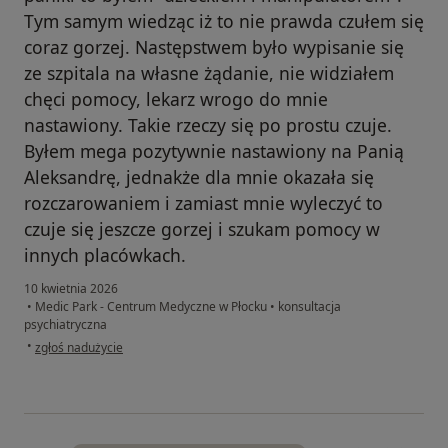
Tym samym wiedząc iż to nie prawda czułem się
coraz gorzej. Następstwem było wypisanie się
ze szpitala na własne żądanie, nie widziałem
chęci pomocy, lekarz wrogo do mnie
nastawiony. Takie rzeczy się po prostu czuje.
Byłem mega pozytywnie nastawiony na Panią
Aleksandrę, jednakże dla mnie okazała się
rozczarowaniem i zamiast mnie wyleczyć to
czuje się jeszcze gorzej i szukam pomocy w
innych placówkach.
10 kwietnia 2026
•
Medic Park - Centrum Medyczne w Płocku
•
konsultacja
psychiatryczna
w opinii użytkownika Gawo
•
zgłoś nadużycie