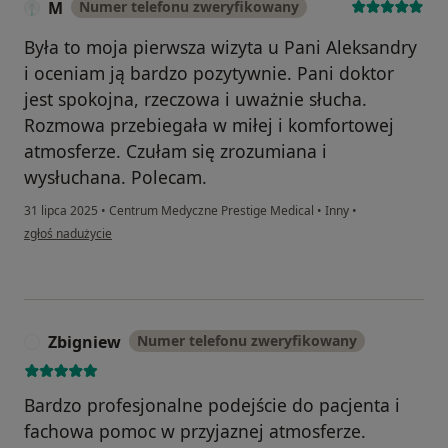
M
Numer telefonu zweryfikowany
Była to moja pierwsza wizyta u Pani Aleksandry
i oceniam ją bardzo pozytywnie. Pani doktor
jest spokojna, rzeczowa i uważnie słucha.
Rozmowa przebiegała w miłej i komfortowej
atmosferze. Czułam się zrozumiana i
wysłuchana. Polecam.
31 lipca 2025
•
Centrum Medyczne Prestige Medical
•
Inny
•
w opinii użytkownika M
zgłoś nadużycie
Zbigniew
Numer telefonu zweryfikowany
Z
Bardzo profesjonalne podejście do pacjenta i
fachowa pomoc w przyjaznej atmosferze.