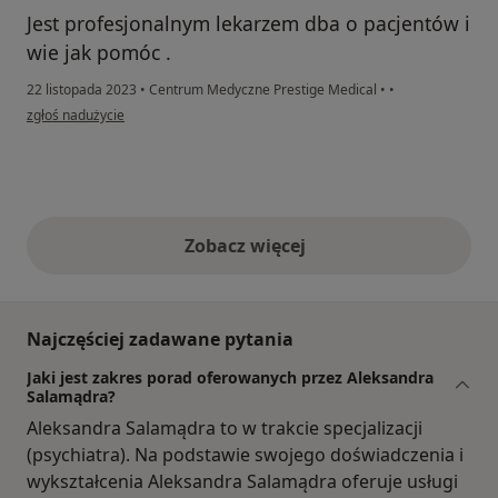
Jest profesjonalnym lekarzem dba o pacjentów i
wie jak pomóc .
22 listopada 2023
•
Centrum Medyczne Prestige Medical
•
•
w opinii użytkownika Graczyk
zgłoś nadużycie
Zobacz więcej
opinie powyżej
Najczęściej zadawane pytania
Jaki jest zakres porad oferowanych przez Aleksandra
Salamądra?
Aleksandra Salamądra to w trakcie specjalizacji
(psychiatra). Na podstawie swojego doświadczenia i
wykształcenia Aleksandra Salamądra oferuje usługi