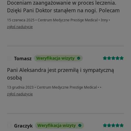
Doceniam zaangażowanie w proces leczenia.
Dzięki Pani Doktor stanąłem na nogi. Polecam
15 czerwca 2025
•
Centrum Medyczne Prestige Medical
•
Inny
•
w opinii użytkownika Zbigniew
zgłoś nadużycie
Tomasz
Weryfikacja wizyty
T
Pani Aleksandra jest przemiłą i sympatyczną
osobą
13 grudnia 2023
•
Centrum Medyczne Prestige Medical
•
•
w opinii użytkownika Tomasz
zgłoś nadużycie
Graczyk
Weryfikacja wizyty
G