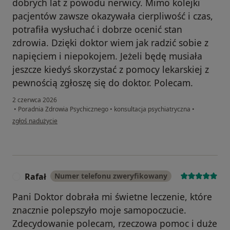
dobrych lat z powodu nerwicy. Mimo kolejki
pacjentów zawsze okazywała cierpliwość i czas,
potrafiła wysłuchać i dobrze ocenić stan
zdrowia. Dzięki doktor wiem jak radzić sobie z
napięciem i niepokojem. Jeżeli będę musiała
jeszcze kiedyś skorzystać z pomocy lekarskiej z
pewnością zgłoszę się do doktor. Polecam.
2 czerwca 2026
•
Poradnia Zdrowia Psychicznego
•
konsultacja psychiatryczna
•
w opinii użytkownika Pacjent
zgłoś nadużycie
Rafał
Numer telefonu zweryfikowany
R
Pani Doktor dobrała mi świetne leczenie, które
znacznie polepszyło moje samopoczucie.
Zdecydowanie polecam, rzeczowa pomoc i duże