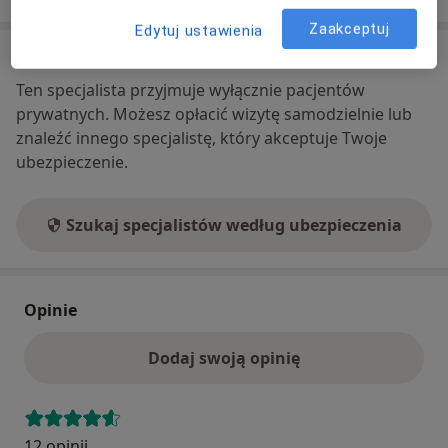
Zaakceptuj
Edytuj ustawienia
Ubezpieczenia - brak akceptowanych
Ten specjalista przyjmuje wyłącznie pacjentów
prywatnych. Możesz opłacić wizytę samodzielnie lub
znaleźć innego specjalistę, który akceptuje Twoje
ubezpieczenie.
Szukaj specjalistów według ubezpieczenia
Opinie
Dodaj swoją opinię
12 opinii