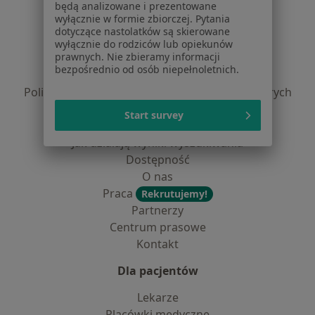
będą analizowane i prezentowane
Serwis
wyłącznie w formie zbiorczej. Pytania
dotyczące nastolatków są skierowane
Regulamin
wyłącznie do rodziców lub opiekunów
prawnych. Nie zbieramy informacji
Polityka prywatności pacjentów
bezpośrednio od osób niepełnoletnich.
Polityka prywatności profesjonalistów
Polityka prywatności dla profesjonalistów, których
dane pozyskaliśmy samodzielnie
Start survey
Polityka cookies
Jak działają wyniki wyszukiwania
Dostępność
O nas
Praca
Rekrutujemy!
Partnerzy
Centrum prasowe
Kontakt
Dla pacjentów
Lekarze
Placówki medyczne