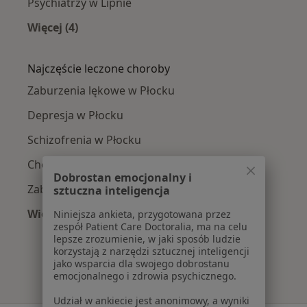
Psychiatrzy w Lipnie
Więcej (4)
Więcej w kategorii: W pobliżu Płocka
Najczęście leczone choroby
Zaburzenia lękowe w Płocku
Depresja w Płocku
Schizofrenia w Płocku
Choroba afektywna dwubiegunowa w Płocku
Dobrostan emocjonalny i
Zaburzenia osobowości w Płocku
sztuczna inteligencja
Więcej (15)
Niniejsza ankieta, przygotowana przez
zespół Patient Care Doctoralia, ma na celu
Więcej w kategorii: Najczęście leczone chorob
lepsze zrozumienie, w jaki sposób ludzie
korzystają z narzędzi sztucznej inteligencji
jako wsparcia dla swojego dobrostanu
emocjonalnego i zdrowia psychicznego.
Udział w ankiecie jest anonimowy, a wyniki