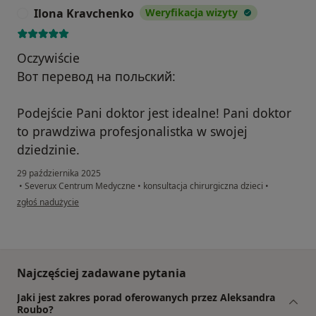
Ilona Kravchenko
Weryfikacja wizyty
I
Oczywiście
Вот перевод на польский:
Podejście Pani doktor jest idealne! Pani doktor
to prawdziwa profesjonalistka w swojej
dziedzinie.
29 października 2025
•
Severux Centrum Medyczne
•
konsultacja chirurgiczna dzieci
•
w opinii użytkownika Ilona Kravchenko
zgłoś nadużycie
Najczęściej zadawane pytania
Jaki jest zakres porad oferowanych przez Aleksandra
Roubo?