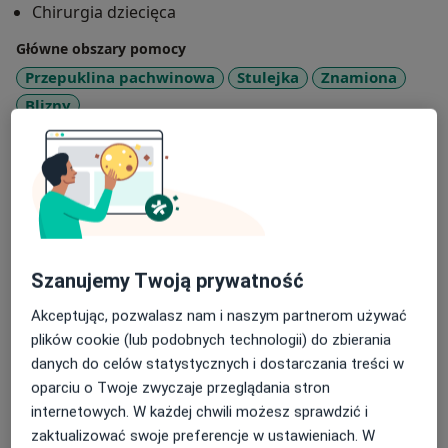
Chirurgia dziecięca
Śląskiego Uniwersytetu Medycznego w Katowicach. W
szpitalu realizuje się, biorąc udział w zróżnicowanych
Główne obszary pomocy
zabiegach - planowych oraz „ostrych” - z szerokiego
Przepuklina pachwinowa
Stulejka
Znamiona
spektrum zakresu chirurgii dziecięcej. Ambulatoryjnie
Blizny
oferuje konsultacje chirurgiczne dzieci i młodzieży do
18 roku życia, zabiegi w znieczuleniu miejscowym u
Pacjenci których przyjmuję
dzieci starszych. Możliwość kwalifikacji do
Dzieci
podstawowych zabiegów w znieczuleniu ogólnym, tj.
przepuklina pachwinowa, przepuklina pępkowa,
Rodzaje konsultacji
stulejka, wnętrostwo, wodniak jądra.
Stacjonarne
Zobacz lokalizacje (2)
Szanujemy Twoją prywatność
Zdjęcia i filmy
Akceptując, pozwalasz nam i naszym partnerom używać
plików cookie (lub podobnych technologii) do zbierania
danych do celów statystycznych i dostarczania treści w
oparciu o Twoje zwyczaje przeglądania stron
internetowych. W każdej chwili możesz sprawdzić i
zaktualizować swoje preferencje w ustawieniach. W