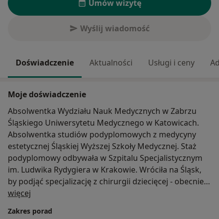
Umów wizytę
Wyślij wiadomość
Doświadczenie
Aktualności
Usługi i ceny
Ad
Moje doświadczenie
Absolwentka Wydziału Nauk Medycznych w Zabrzu
Śląskiego Uniwersytetu Medycznego w Katowicach.
Absolwentka studiów podyplomowych z medycyny
estetycznej Śląskiej Wyższej Szkoły Medycznej. Staż
podyplomowy odbywała w Szpitalu Specjalistycznym
im. Ludwika Rydygiera w Krakowie. Wróciła na Śląsk,
by podjąć specjalizację z chirurgii dziecięcej - obecnie
O mnie
szkolenie odbywa na Oddziale Chirurgii Wad
więcej
Rozwojowych Dzieci i Traumatologii Samodzielnego
Zakres porad
Szpitala Klinicznego nr 1 im. Prof. Stanisława Szyszko