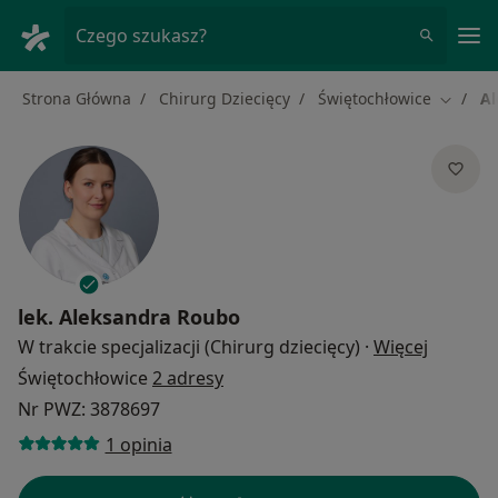
Me
Czego szukasz?
Strona Główna
Chirurg Dziecięcy
Świętochłowice
Al
Zmień m
lek.
Aleksandra Roubo
O specja
W trakcie specjalizacji (Chirurg dziecięcy)
·
Więcej
Świętochłowice
2 adresy
Nr PWZ: 3878697
1 opinia