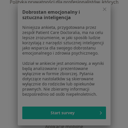
Polityka prywatności dla profesjonalistów, których
dane pozyskaliśmy samodzielnie
Dobrostan emocjonalny i
Polityka cookies
sztuczna inteligencja
Jak działają wyniki wyszukiwania
Niniejsza ankieta, przygotowana przez
Dostępność
zespół Patient Care Doctoralia, ma na celu
O nas
lepsze zrozumienie, w jaki sposób ludzie
korzystają z narzędzi sztucznej inteligencji
Praca
Rekrutujemy!
jako wsparcia dla swojego dobrostanu
Partnerzy
emocjonalnego i zdrowia psychicznego.
Centrum prasowe
Udział w ankiecie jest anonimowy, a wyniki
Kontakt
będą analizowane i prezentowane
wyłącznie w formie zbiorczej. Pytania
Dla pacjentów
dotyczące nastolatków są skierowane
wyłącznie do rodziców lub opiekunów
Lekarze
prawnych. Nie zbieramy informacji
Placówki medyczne
bezpośrednio od osób niepełnoletnich.
Pytania i odpowiedzi
Usługi i zabiegi
Choroby
Start survey
Pomoc
Aplikacje mobilne