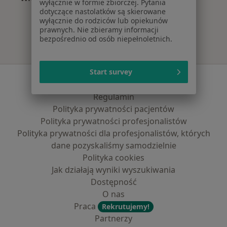
wyłącznie w formie zbiorczej. Pytania
Więcej w kategorii: Najczęście leczone chorob
dotyczące nastolatków są skierowane
wyłącznie do rodziców lub opiekunów
prawnych. Nie zbieramy informacji
bezpośrednio od osób niepełnoletnich.
Start survey
Serwis
Regulamin
Polityka prywatności pacjentów
Polityka prywatności profesjonalistów
Polityka prywatności dla profesjonalistów, których
dane pozyskaliśmy samodzielnie
Polityka cookies
Jak działają wyniki wyszukiwania
Dostępność
O nas
Praca
Rekrutujemy!
Partnerzy