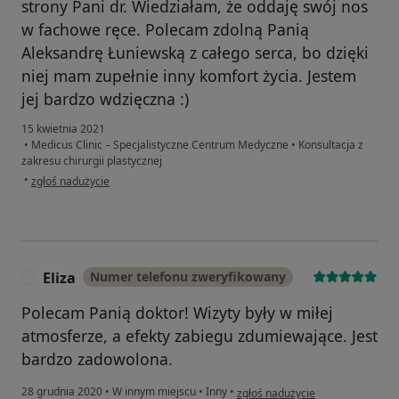
strony Pani dr. Wiedziałam, że oddaję swój nos
w fachowe ręce. Polecam zdolną Panią
Aleksandrę Łuniewską z całego serca, bo dzięki
niej mam zupełnie inny komfort życia. Jestem
jej bardzo wdzięczna :)
15 kwietnia 2021
•
Medicus Clinic – Specjalistyczne Centrum Medyczne
•
Konsultacja z
zakresu chirurgii plastycznej
w opinii użytkownika Anna Kmiecik
•
zgłoś nadużycie
Eliza
Numer telefonu zweryfikowany
E
Polecam Panią doktor! Wizyty były w miłej
atmosferze, a efekty zabiegu zdumiewające. Jest
bardzo zadowolona.
w opinii użytkownika Eliza
28 grudnia 2020
•
W innym miejscu
•
Inny
•
zgłoś nadużycie