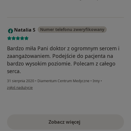
Natalia S
Numer telefonu zweryfikowany
N
Bardzo miła Pani doktor z ogromnym sercem i
zaangażowaniem. Podejście do pacjenta na
bardzo wysokim poziomie. Polecam z całego
serca.
31 sierpnia 2020
•
Diamentum Centrum Medyczne
•
Inny
•
w opinii użytkownika Natalia S
zgłoś nadużycie
Zobacz więcej
opinie powyżej