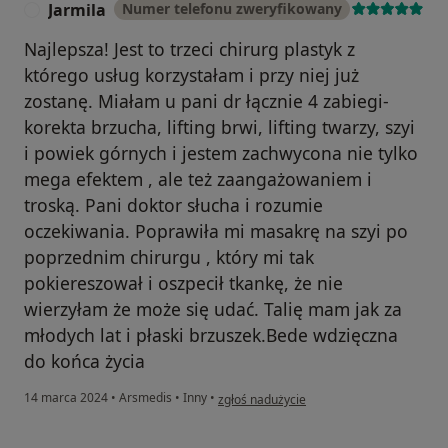
Jarmila
Numer telefonu zweryfikowany
J
Najlepsza! Jest to trzeci chirurg plastyk z
którego usług korzystałam i przy niej już
zostanę. Miałam u pani dr łącznie 4 zabiegi-
korekta brzucha, lifting brwi, lifting twarzy, szyi
i powiek górnych i jestem zachwycona nie tylko
mega efektem , ale też zaangażowaniem i
troską. Pani doktor słucha i rozumie
oczekiwania. Poprawiła mi masakrę na szyi po
poprzednim chirurgu , który mi tak
pokiereszował i oszpecił tkankę, że nie
wierzyłam że może się udać. Talię mam jak za
młodych lat i płaski brzuszek.Bede wdzięczna
do końca życia
w opinii użytkownika Jarmila
14 marca 2024
•
Arsmedis
•
Inny
•
zgłoś nadużycie