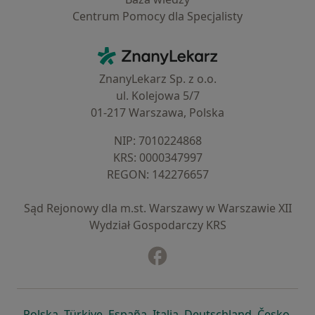
Centrum Pomocy dla Specjalisty
Kontakt
ZnanyLekarz - Strona główna
ZnanyLekarz Sp. z o.o.
ul. Kolejowa 5/7
01-217 Warszawa, Polska
NIP: ⁠7010224868
KRS: ⁠0000347997
REGON: ⁠142276657
Sąd Rejonowy dla m.st. Warszawy w Warszawie XII
Wydział Gospodarczy KRS
Facebook
otwiera się w nowej karcie
otwiera się w nowej karcie
otwiera się w nowej karcie
otwiera się w nowej karcie
otwiera się w nowej karci
otwiera się
otwi
Polska
,
Türkiye
,
España
,
Italia
,
Deutschland
,
Česko
,