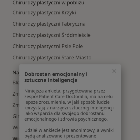
Chirurdzy plastyczni w pobliżu
Chirurdzy plastyczni Krzyki
Chirurdzy plastyczni Fabryczna
Chirurdzy plastyczni Śródmieście
Chirurdzy plastyczni Psie Pole
Chirurdzy plastyczni Stare Miasto
Najczęście leczone choroby
Dobrostan emocjonalny i
sztuczna inteligencja
Blizny w Wrocławiu
Niniejsza ankieta, przygotowana przez
Zmiany skórne w Wrocławiu
zespół Patient Care Doctoralia, ma na celu
lepsze zrozumienie, w jaki sposób ludzie
Zmarszczki w Wrocławiu
korzystają z narzędzi sztucznej inteligencji
jako wsparcia dla swojego dobrostanu
Ginekomastia w Wrocławiu
emocjonalnego i zdrowia psychicznego.
Wiotkość skóry w Wrocławiu
Udział w ankiecie jest anonimowy, a wyniki
będą analizowane i prezentowane
Więcej (15)