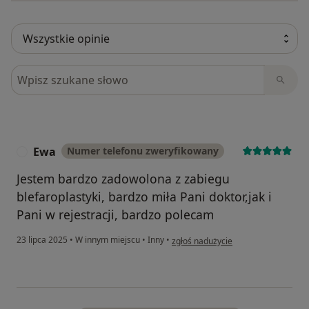
Szukaj w opiniach
Ewa
Numer telefonu zweryfikowany
E
Jestem bardzo zadowolona z zabiegu
blefaroplastyki, bardzo miła Pani doktor,jak i
Pani w rejestracji, bardzo polecam
w opinii użytkownika Ewa
23 lipca 2025
•
W innym miejscu
•
Inny
•
zgłoś nadużycie