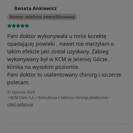
Renata Ankiewicz
R
Numer telefonu zweryfikowany
Pani doktor wykonywała u mnie korektę
opadającej powieki , nawet nie marzyłam o
takim efekcie jaki został uzyskany. Zabieg
wykonywany był w KCM w Jeleniej Górze ,
klinika na wysokim poziomie.
Pani doktor to utalentowany chirurg i szczerze
polecam.
31 stycznia 2023
•
KCM Clinic S.A.
•
Konsultacja z zakresu chirurgii plastycznej
•
w opinii użytkownika Renata Ankiewicz
zgłoś nadużycie