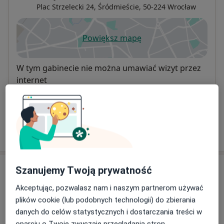
Plac Strzelecki 24,
Śródmieście
, 50-224
Wrocław
Powiększ mapę
otwiera się w nowej karcie
Dostępność
W tym gabinecie nie można umawiać wizyt przez
internet
Co mam zrobić w tej sytuacji?
Pokaż więcej
o adresie
Ubezpieczenia - brak akceptowanych
Szanujemy Twoją prywatność
Ten specjalista przyjmuje wyłącznie pacjentów
Akceptując, pozwalasz nam i naszym partnerom używać
prywatnych. Możesz opłacić wizytę samodzielnie lub
plików cookie (lub podobnych technologii) do zbierania
znaleźć innego specjalistę, który akceptuje Twoje
danych do celów statystycznych i dostarczania treści w
ubezpieczenie.