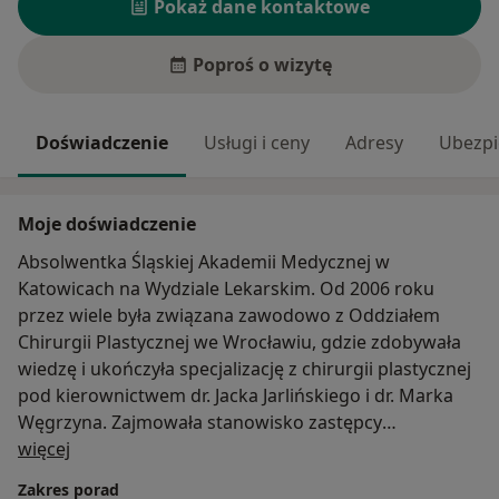
Pokaż dane kontaktowe
Poproś o wizytę
Doświadczenie
Usługi i ceny
Adresy
Ubezpi
Moje doświadczenie
Absolwentka Śląskiej Akademii Medycznej w
Katowicach na Wydziale Lekarskim. Od 2006 roku
przez wiele była związana zawodowo z Oddziałem
Chirurgii Plastycznej we Wrocławiu, gdzie zdobywała
wiedzę i ukończyła specjalizację z chirurgii plastycznej
pod kierownictwem dr. Jacka Jarlińskiego i dr. Marka
Węgrzyna. Zajmowała stanowisko zastępcy
O mnie
ordynatora Oddziału Chirurgii Plastycznej Szpitala im.
więcej
T. Marciniaka we Wrocławiu. Aktywnie uczestniczy w
Zakres porad