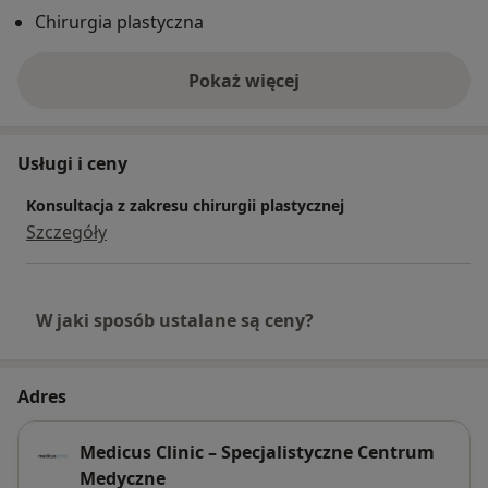
wielu konferencjach naukowych z zakresu chirurgii
Chirurgia plastyczna
plastycznej i medycyny estetycznej w kraju jak i
zagranicą, stale podnosząc swoje kwalifikacje. Odbyła
Pokaż więcej
również staże w prestiżowych europejskich klinikach
o doświadczeniu
zdobywając doświadczenie od światowych
autorytetów z zakresu chirurgii plastycznej.
Usługi i ceny
Konsultacja z zakresu chirurgii plastycznej
Szczegóły
W jaki sposób ustalane są ceny?
Adres
Medicus Clinic – Specjalistyczne Centrum
Medyczne