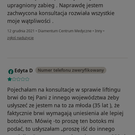
upragniony zabieg . Naprawdę jestem
zachwycona konsultacja rozwiała wszystkie
moje wątpliwości .
12 grudnia 2021
•
Diamentum Centrum Medyczne
•
Inny
•
w opinii użytkownika Aleksandra
zgłoś nadużycie
Edyta D
Numer telefonu zweryfikowany
E
Pojechałam na konsultacje w sprawie liftingu
brwi do tej Pani z innego województwa żeby
usłyszeć ze jestem na to za młoda (35 lat ), że
faktycznie brwi wymagają uniesienia ale lepiej
botoksem. Mówię -to proszę ten botoks mi
podać, to usłyszałam „proszę iść do innego