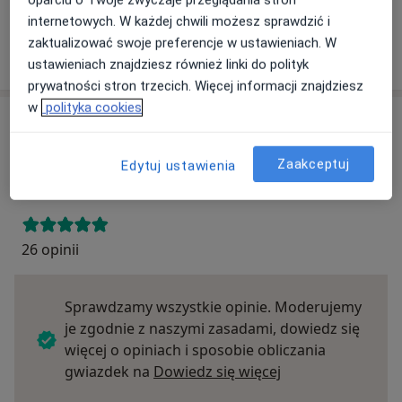
oparciu o Twoje zwyczaje przeglądania stron
internetowych. W każdej chwili możesz sprawdzić i
zaktualizować swoje preferencje w ustawieniach. W
Szukaj specjalistów według ubezpieczenia
ustawieniach znajdziesz również linki do polityk
prywatności stron trzecich. Więcej informacji znajdziesz
w
polityka cookies
Opinie
Zaakceptuj
Edytuj ustawienia
Dodaj swoją opinię
26 opinii
Sprawdzamy wszystkie opinie. Moderujemy
je zgodnie z naszymi zasadami, dowiedz się
więcej o opiniach i sposobie obliczania
Dowiedz się więce
gwiazdek na
Dowiedz się więcej