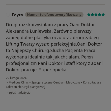
Edyta
Numer telefonu zweryfikowany
E
Drugi raz skorzystałam z pracy Oani Doktor
Aleksandra Łuniewska. Zarówno pierwszy
zabieg dolne plastyka oczu oraz drugi zabieg
Lifting Twarzy wyszło perfekcyjnie.Oani Doktor
to Najlepszy Chiirurg.Slucha Pacjenta Praca
wykonana idealnie tak jak chciałam. Pełen
profesjonalizm Pani Doktor i staff ktory z aoani
Doktor pracuje. Super opieka
22 lutego 2024
•
Medicus Clinic – Specjalistyczne Centrum Medyczne
•
Konsultacja z
zakresu chirurgii plastycznej
w opinii użytkownika Edyta
•
zgłoś nadużycie