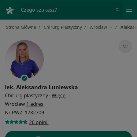
Me
Czego szukasz?
Strona Główna
Chirurg Plastyczny
Wrocław
Aleksa
Zmień miasto
lek.
Aleksandra Łuniewska
O specjalizacjach
Chirurg plastyczny
·
Więcej
Wrocław
1 adres
Nr PWZ: 1782709
26 opinii