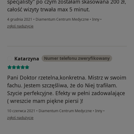
specjalisty” po czym zostałam skasowana 200 zł,
całość wizyty trwała max 5 minut.
4 grudnia 2021
•
Diamentum Centrum Medyczne
•
Inny
•
w opinii użytkownika Edyta D
zgłoś nadużycie
Katarzyna
Numer telefonu zweryfikowany
K
Pani Doktor rzetelna,konkretna. Mistrz w swoim
fachu. Jestem szczęśliwa, że do Niej trafiłam.
Szycie perfekcyjne. Efekty w pełni zadowalające
( wreszcie mam piękne piersi )!
10 czerwca 2021
•
Diamentum Centrum Medyczne
•
Inny
•
w opinii użytkownika Katarzyna
zgłoś nadużycie