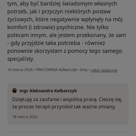
tym, aby być bardziej świadomym własnych
potrzeb, jak i przyczyn niektórych postaw
życiowych, które negatywnie wpłynęły na mój
komfort (i zdrowie) psychiczne. Nie tylko
polecam innym, ale jestem przekonany, że sam
- gdy przyjdzie taka potrzeba - również
ponownie skorzystam z pomocy tego samego
specjalisty.
w opinii użytkownika M.F.
16 marca 2026
•
PRACOWNIA Kalbarczyk
•
Inny
•
zgłoś nadużycie
mgr Aleksandra Kalbarczyk
Dziękuję za zaufanie i wspólną pracę. Cieszę się,
że proces terapii przyniósł tak ważne zmiany.
18 marca 2026