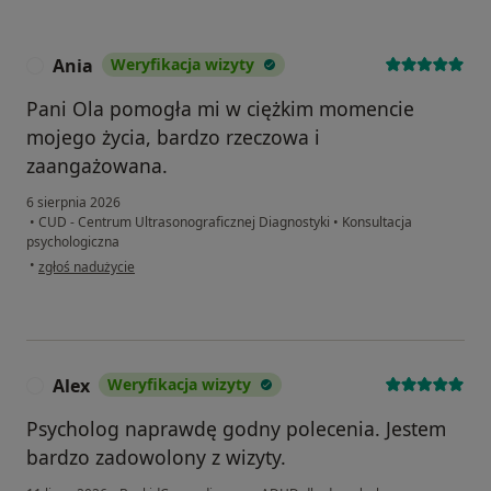
Ania
Weryfikacja wizyty
A
Pani Ola pomogła mi w ciężkim momencie
mojego życia, bardzo rzeczowa i
zaangażowana.
6 sierpnia 2026
•
CUD - Centrum Ultrasonograficznej Diagnostyki
•
Konsultacja
psychologiczna
w opinii użytkownika Ania
•
zgłoś nadużycie
Alex
Weryfikacja wizyty
A
Psycholog naprawdę godny polecenia. Jestem
bardzo zadowolony z wizyty.