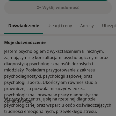
Wyślij wiadomość
Doświadczenie
Usługi i ceny
Adresy
Ubezpi
Moje doświadczenie
Jestem psychologiem z wykształceniem klinicznym,
zajmującym się konsultacjami psychologicznymi oraz
diagnostyką psychologiczną osób dorosłych i
młodzieży. Posiadam przygotowanie z zakresu
psychodiagnostyki, psychologii sądowej oraz
psychologii sportu. Ukończyłam również studia
prawnicze, co pozwala mi łączyć wiedzę
psychologiczną i prawną w pracy diagnostycznej i
W pracy koncentruję się na rzetelnej diagnozie
opiniodawczej.
psychologicznej oraz wsparciu osób doświadczających
trudności emocjonalnych, przewlekłego stresu,