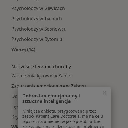
Psycholodzy w Gliwicach
Psycholodzy w Tychach
Psycholodzy w Sosnowcu
Psycholodzy w Bytomiu
Więcej (14)
Więcej w kategorii: W pobliżu Zabrza
Najczęście leczone choroby
Zaburzenia lękowe w Zabrzu
Zaburzenia emocjonalne w Zabrzu
Dobrostan emocjonalny i
Depresja w Zabrzu
sztuczna inteligencja
Lęki w Zabrzu
Niniejsza ankieta, przygotowana przez
zespół Patient Care Doctoralia, ma na celu
Kryzys emocjonalny w Zabrzu
lepsze zrozumienie, w jaki sposób ludzie
korzystają z narzędzi sztucznej inteligencji
Więcej (15)