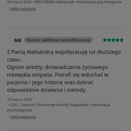
28 marca 2026
•
PRACOWNIA Kalbarczyk
•
Konsultacja psychologiczna
w opinii użytkownika Karolina
•
zgłoś nadużycie
MK
Numer telefonu zweryfikowany
M
Z Panią Aleksandrą współpracuję od dłuższego
czasu.
Ogrom wiedzy, doświadczenia życiowego,
niezwykła empatia. Potrafi się wsłuchać w
pacjenta i jego historię oraz dobrać
odpowiednie działania i metody.
18 marca 2026
•
CUD - Centrum Ultrasonograficznej Diagnostyki
•
Konsultacja
psychologiczna
w opinii użytkownika MK
•
zgłoś nadużycie