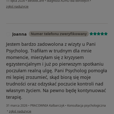
11 lipca 2026
•
BeskidCare
•
diagnoza ADHD dla dorosłych
•
w opinii użytkownika Alex
zgłoś nadużycie
Joanna
Numer telefonu zweryfikowany
J
Jestem bardzo zadowolona z wizyty u Pani
Psycholog. Trafiłam w trudnym dla mnie
momencie, mierzyłam się z kryzysem
egzystencjalnym i już po pierwszym spotkaniu
poczułam realną ulgę. Pani Psycholog pomogła
mi lepiej zrozumieć, skąd biorą się moje
trudności oraz odzyskać poczucie kontroli nad
własnym życiem. Na pewno będę kontynuować
terapię.
31 marca 2026
•
PRACOWNIA Kalbarczyk
•
Konsultacja psychologiczna
w opinii użytkownika Joanna
•
zgłoś nadużycie