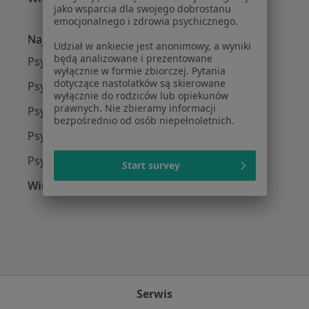
jako wsparcia dla swojego dobrostanu
Więcej w kategorii: Najczęście leczone chorob
emocjonalnego i zdrowia psychicznego.
Najpopularniejsze ubezpieczenia
Udział w ankiecie jest anonimowy, a wyniki
będą analizowane i prezentowane
Psycholodzy z Medicover w Zabrzu
wyłącznie w formie zbiorczej. Pytania
dotyczące nastolatków są skierowane
Psycholodzy z Signal Iduna w Zabrzu
wyłącznie do rodziców lub opiekunów
prawnych. Nie zbieramy informacji
Psycholodzy z Compensa w Zabrzu
bezpośrednio od osób niepełnoletnich.
Psycholodzy z POLMED w Zabrzu
Psycholodzy z Allianz w Zabrzu
Start survey
Więcej (1)
Więcej w kategorii: Najpopularniejsze ubezpie
Serwis