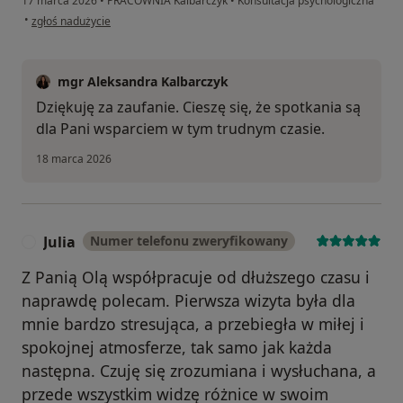
17 marca 2026
•
PRACOWNIA Kalbarczyk
•
Konsultacja psychologiczna
w opinii użytkownika Karolina
•
zgłoś nadużycie
mgr Aleksandra Kalbarczyk
Dziękuję za zaufanie. Cieszę się, że spotkania są
dla Pani wsparciem w tym trudnym czasie.
18 marca 2026
Julia
Numer telefonu zweryfikowany
J
Z Panią Olą współpracuje od dłuższego czasu i
naprawdę polecam. Pierwsza wizyta była dla
mnie bardzo stresująca, a przebiegła w miłej i
spokojnej atmosferze, tak samo jak każda
następna. Czuję się zrozumiana i wysłuchana, a
przede wszystkim widzę różnice w swoim