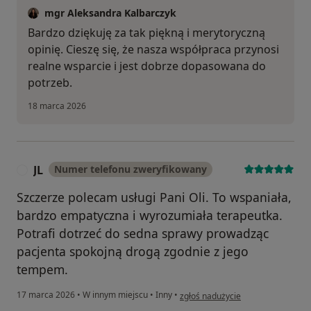
mgr Aleksandra Kalbarczyk
Bardzo dziękuję za tak piękną i merytoryczną
opinię. Cieszę się, że nasza współpraca przynosi
realne wsparcie i jest dobrze dopasowana do
potrzeb.
18 marca 2026
JL
Numer telefonu zweryfikowany
J
Szczerze polecam usługi Pani Oli. To wspaniała,
bardzo empatyczna i wyrozumiała terapeutka.
Potrafi dotrzeć do sedna sprawy prowadząc
pacjenta spokojną drogą zgodnie z jego
tempem.
w opinii użytkownika JL
17 marca 2026
•
W innym miejscu
•
Inny
•
zgłoś nadużycie