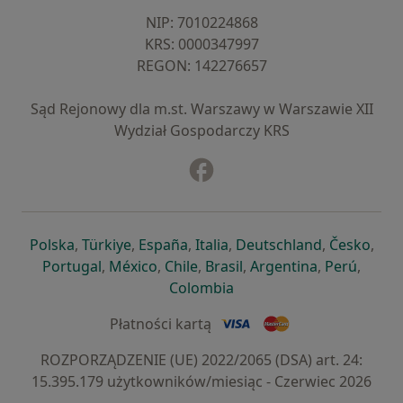
NIP: ⁠7010224868
KRS: ⁠0000347997
REGON: ⁠142276657
Sąd Rejonowy dla m.st. Warszawy w Warszawie XII
Wydział Gospodarczy KRS
Facebook
otwiera się w nowej karcie
otwiera się w nowej karcie
otwiera się w nowej karcie
otwiera się w nowej karcie
otwiera się w nowej karci
otwiera się
otwi
Polska
,
Türkiye
,
España
,
Italia
,
Deutschland
,
Česko
,
otwiera się w nowej karcie
otwiera się w nowej karcie
otwiera się w nowej karcie
otwiera się w nowej kar
otwiera się 
otwier
Portugal
,
México
,
Chile
,
Brasil
,
Argentina
,
Perú
,
otwiera się w nowej karc
Colombia
Płatności kartą
ROZPORZĄDZENIE (UE) 2022/2065 (DSA) art. 24:
15.395.179 użytkowników/miesiąc - Czerwiec 2026