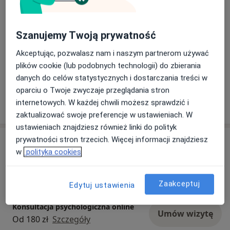
Dzieci w wieku od 15 lat (Tylko pod niektórymi
adresami)
Szanujemy Twoją prywatność
Rodzaje konsultacji
Akceptując, pozwalasz nam i naszym partnerom używać
Stacjonarne
Zobacz lokalizacje (2)
plików cookie (lub podobnych technologii) do zbierania
Konsultacje online
Zobacz kalendarz online
danych do celów statystycznych i dostarczania treści w
oparciu o Twoje zwyczaje przeglądania stron
Pokaż więcej
internetowych. W każdej chwili możesz sprawdzić i
o doświadczeniu
zaktualizować swoje preferencje w ustawieniach. W
ustawieniach znajdziesz również linki do polityk
prywatności stron trzecich. Więcej informacji znajdziesz
Usługi i ceny
w
polityka cookies
Konsultacja psychologiczna
Umów wizytę
Od 180 zł
Szczegóły
Zaakceptuj
Edytuj ustawienia
Konsultacja psychologiczna online
Umów wizytę
Od 180 zł
Szczegóły