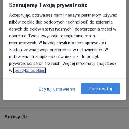
Szanujemy Twoją prywatność
Konsultacja dietetyczna dzieci (kolejna wizyta)
Akceptując, pozwalasz nam i naszym partnerom używać
Szczegóły
plików cookie (lub podobnych technologii) do zbierania
danych do celów statystycznych i dostarczania treści w
Analiza składu ciała
oparciu o Twoje zwyczaje przeglądania stron
Szczegóły
internetowych. W każdej chwili możesz sprawdzić i
zaktualizować swoje preferencje w ustawieniach. W
ustawieniach znajdziesz również linki do polityk
Jadłospis 14-dniowy
Szczegóły
prywatności stron trzecich. Więcej informacji znajdziesz
w
polityka cookies
+ 4 usługi
Zaakceptuj
Edytuj ustawienia
W jaki sposób ustalane są ceny?
Adresy (3)