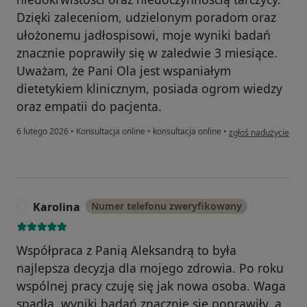
Dzięki zaleceniom, udzielonym poradom oraz
ułożonemu jadłospisowi, moje wyniki badań
znacznie poprawiły się w zaledwie 3 miesiące.
Uważam, że Pani Ola jest wspaniałym
dietetykiem klinicznym, posiada ogrom wiedzy
oraz empatii do pacjenta.
w opinii użytkownik
6 lutego 2026
•
Konsultacja online
•
konsultacja online
•
zgłoś nadużycie
Karolina
Numer telefonu zweryfikowany
K
Współpraca z Panią Aleksandrą to była
najlepsza decyzja dla mojego zdrowia. Po roku
wspólnej pracy czuję się jak nowa osoba. Waga
spadła, wyniki badań znacznie się poprawiły, a