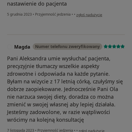
nastawienie do pacjenta
w opinii użytkownika Jerzy
5 grudnia 2023
•
Przyjemność jedzenia
•
•
zgłoś nadużycie
Magda
Numer telefonu zweryfikowany
M
Pani Aleksandra umie wysłuchać pacjenta,
precyzyjnie tłumaczy wszelkie aspekty
zdrowotne i odpowiada na każde pytanie.
Byłam na wizycie z 17 letnią córką, czułyśmy się
dobrze zaopiekowane. Jednocześnie Pani Ola
nie narzuca swojej diety, doradza co można
zmienić w swojej własnej aby lepiej działała.
Jesteśmy zadowolone, w razie wątpliwości
wrócimy na kolejną konsultację
w opinii użytkownika Magda
7 listopada 2023
•
Przyjemność jedzenia
•
•
zgłoś nadużycie