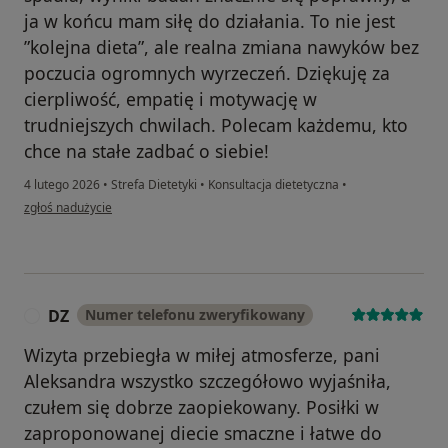
ja w końcu mam siłę do działania. To nie jest
”kolejna dieta”, ale realna zmiana nawyków bez
poczucia ogromnych wyrzeczeń. Dziękuję za
cierpliwość, empatię i motywację w
trudniejszych chwilach. Polecam każdemu, kto
chce na stałe zadbać o siebie!
4 lutego 2026
•
Strefa Dietetyki
•
Konsultacja dietetyczna
•
w opinii użytkownika Karolina
zgłoś nadużycie
DZ
Numer telefonu zweryfikowany
D
Wizyta przebiegła w miłej atmosferze, pani
Aleksandra wszystko szczegółowo wyjaśniła,
czułem się dobrze zaopiekowany. Posiłki w
zaproponowanej diecie smaczne i łatwe do