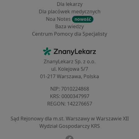
Dla lekarzy
Dla placówek medycznych
Noa Notes
nowość
Baza wiedzy
Centrum Pomocy dla Specjalisty
Kontakt
ZnanyLekarz - Strona główna
ZnanyLekarz Sp. z o.o.
ul. Kolejowa 5/7
01-217 Warszawa, Polska
NIP: ⁠7010224868
KRS: ⁠0000347997
REGON: ⁠142276657
Sąd Rejonowy dla m.st. Warszawy w Warszawie XII
Wydział Gospodarczy KRS
Facebook
otwiera się w nowej karcie