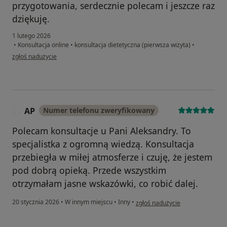
przygotowania, serdecznie polecam i jeszcze raz
dziękuję.
1 lutego 2026
•
Konsultacja online
•
konsultacja dietetyczna (pierwsza wizyta)
•
w opinii użytkownika DZ
zgłoś nadużycie
AP
Numer telefonu zweryfikowany
A
Polecam konsultacje u Pani Aleksandry. To
specjalistka z ogromną wiedzą. Konsultacja
przebiegła w miłej atmosferze i czuję, że jestem
pod dobrą opieką. Przede wszystkim
otrzymałam jasne wskazówki, co robić dalej.
w opinii użytkownika AP
20 stycznia 2026
•
W innym miejscu
•
Inny
•
zgłoś nadużycie