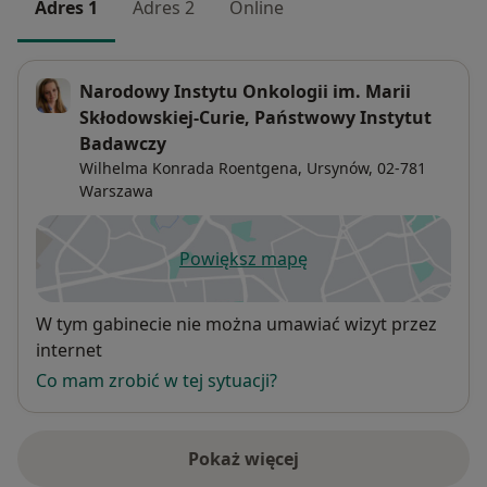
Adres 1
Adres 2
Online
Narodowy Instytu Onkologii im. Marii
Skłodowskiej-Curie, Państwowy Instytut
Badawczy
Wilhelma Konrada Roentgena,
Ursynów
, 02-781
Warszawa
Powiększ mapę
otwiera się w nowej karcie
Dostępność
W tym gabinecie nie można umawiać wizyt przez
internet
Co mam zrobić w tej sytuacji?
Pokaż więcej
o adresie