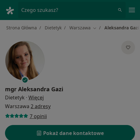
Me
Czego szukasz?
Strona Główna
Dietetyk
Warszawa
Aleksandra Gazi
Zmień miasto
mgr
Aleksandra Gazi
O specjalizacjach
Dietetyk
·
Więcej
Warszawa
2 adresy
7 opinii
Pokaż dane kontaktowe