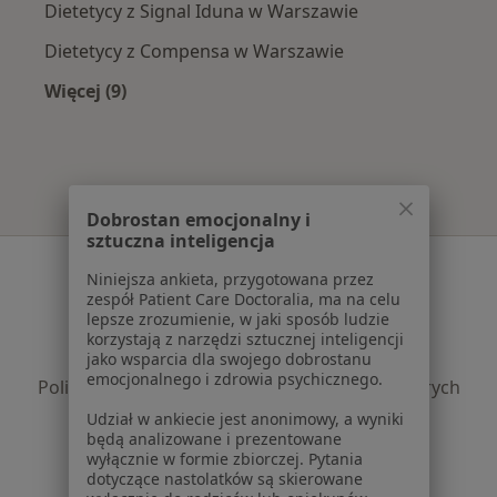
Dietetycy z Signal Iduna w Warszawie
Dietetycy z Compensa w Warszawie
Więcej (9)
Więcej w kategorii: Najpopularniejsze ubezpie
Dobrostan emocjonalny i
sztuczna inteligencja
Serwis
Niniejsza ankieta, przygotowana przez
zespół Patient Care Doctoralia, ma na celu
Regulamin
lepsze zrozumienie, w jaki sposób ludzie
Polityka prywatności pacjentów
korzystają z narzędzi sztucznej inteligencji
Polityka prywatności profesjonalistów
jako wsparcia dla swojego dobrostanu
emocjonalnego i zdrowia psychicznego.
Polityka prywatności dla profesjonalistów, których
dane pozyskaliśmy samodzielnie
Udział w ankiecie jest anonimowy, a wyniki
Polityka cookies
będą analizowane i prezentowane
wyłącznie w formie zbiorczej. Pytania
Jak działają wyniki wyszukiwania
dotyczące nastolatków są skierowane
Dostępność