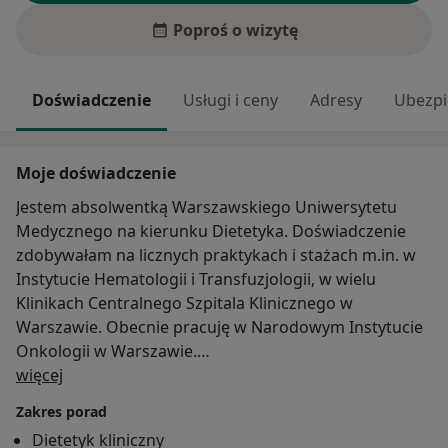
Poproś o wizytę
Doświadczenie
Usługi i ceny
Adresy
Ubezpi
Moje doświadczenie
Jestem absolwentką Warszawskiego Uniwersytetu
Medycznego na kierunku Dietetyka. Doświadczenie
zdobywałam na licznych praktykach i stażach m.in. w
Instytucie Hematologii i Transfuzjologii, w wielu
Klinikach Centralnego Szpitala Klinicznego w
Warszawie. Obecnie pracuję w Narodowym Instytucie
Onkologii w Warszawie.
O mnie
Jestem członkiem Polskiego Towarzystwa Żywienia
więcej
Pozajelitowego, Dojelitowego i Metabolizmu. Swoją
Zakres porad
wiedzę stale poszerzam poprzez udział w szkoleniach
Dietetyk kliniczny
oraz konferencjach naukowych. Prowadziłam wykłady