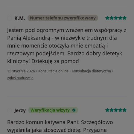
K.M.
Numer telefonu zweryfikowany
K
Jestem pod ogromnym wrażeniem współpracy z
Panią Aleksandrą - w niezwykle trudnym dla
mnie momencie otoczyła mnie empatią i
rzeczowym podejściem. Bardzo dobry dietetyk
kliniczny! Dziękuję za pomoc!
15 stycznia 2026
•
Konsultacja online
•
Konsultacja dietetyczna
•
w opinii użytkownika K.M.
zgłoś nadużycie
Jerzy
Weryfikacja wizyty
J
Bardzo komunikatywna Pani. Szczegółowo
wyjaśniła jaką stosować dietę. Przyjazne