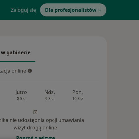
Zaloguj się
Dla profesjonalistów
 w gabinecie
 gabinecie
acja online
cja online
Jutro
Ndz,
Pon,
Wt,
Śr,
8 Sie
9 Sie
10 Sie
11 Sie
12 Si
inika nie udostępnia opcji umawiania
wizyt drogą online
Poproś o wizytę