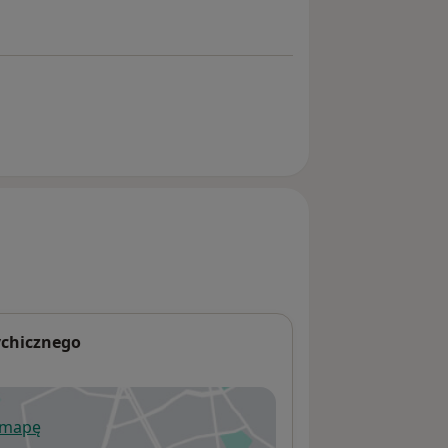
ychicznego
 mapę
wiera się w nowej karcie