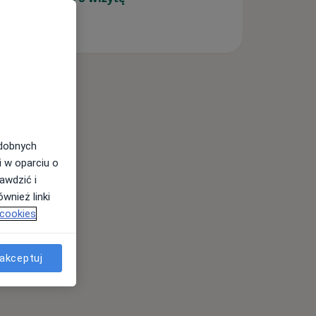
odobnych
i w oparciu o
awdzić i
wnież linki
 cookies
akceptuj