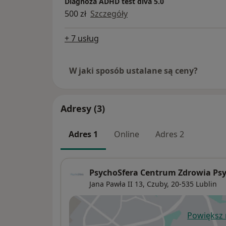
Diagnoza ADHD test diva 5.0
500 zł
Szczegóły
+ 7 usług
W jaki sposób ustalane są ceny?
Adresy (3)
Adres 1
Online
Adres 2
PsychoSfera Centrum Zdrowia Ps
Jana Pawła II 13,
Czuby
, 20-535
Lublin
Powiększ
ot