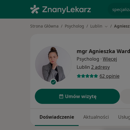
specjaliz
Strona Główna
Psycholog
Lublin
Agniesz
Zmień miast
mgr
Agnieszka Ward
O spec
Psycholog
·
Więcej
Lublin
2 adresy
62 opinie
Umów wizytę
Doświadczenie
Aktualności
Usług