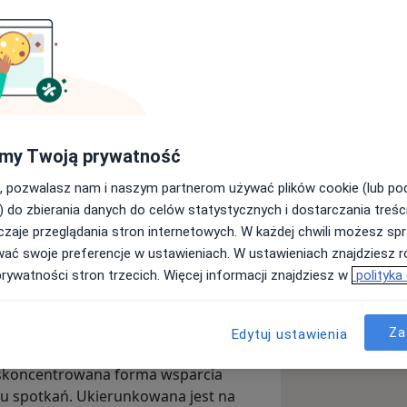
z zakresu kompetencji społecznych.
esu Terapii Skoncentrowanej na
lenie z zakresu terapii i profilaktyki
 pracy psychologicznej. Pracuję z
rudniającymi codzienne
my Twoją prywatność
izmy swojego postępowania, które
nych etapach ich drogi, wskazuję
rzeń.
, pozwalasz nam i naszym partnerom używać plików cookie (lub p
tórym mogą oni samodzielnie dokonywać
) do zbierania danych do celów statystycznych i dostarczania treśc
zaje przeglądania stron internetowych. W każdej chwili możesz spr
wać swoje preferencje w ustawieniach. W ustawieniach znajdziesz ró
prywatności stron trzecich. Więcej informacji znajdziesz w
polityka
żące omówieniu zgłaszanych trudności,
eniu możliwych kierunków pomocy i
Za
Edytuj ustawienia
 skoncentrowana forma wsparcia
tu spotkań. Ukierunkowana jest na