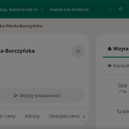
acja, badanie lub nazwisko
miasto lub dzielnica
ka Warda-Burczyńska
o
Wizyta
a-Burczyńska
Wizyta w
jalizacjach
Konsult
Konsulta
Dziś
7 Sie
Wyślij wiadomość
Ta kl
i i ceny
Adresy
Ubezpieczenia
Opinie (62)