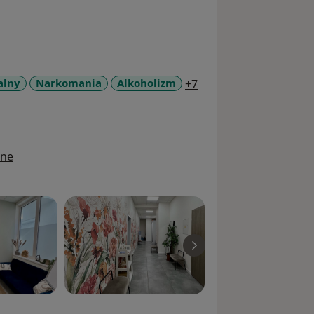
a11y_sr_more_diseas
alny
Narkomania
Alkoholizm
+7
ine