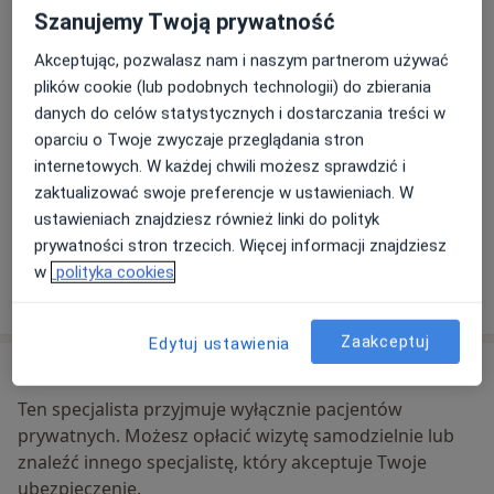
240
Żory
Szanujemy Twoją prywatność
Akceptując, pozwalasz nam i naszym partnerom używać
Powiększ mapę
plików cookie (lub podobnych technologii) do zbierania
otwiera się w nowej karcie
danych do celów statystycznych i dostarczania treści w
oparciu o Twoje zwyczaje przeglądania stron
Dostępność
W tym gabinecie nie można umawiać wizyt przez
internetowych. W każdej chwili możesz sprawdzić i
internet
zaktualizować swoje preferencje w ustawieniach. W
Co mam zrobić w tej sytuacji?
ustawieniach znajdziesz również linki do polityk
prywatności stron trzecich. Więcej informacji znajdziesz
w
polityka cookies
Pokaż więcej
o adresie
Zaakceptuj
Edytuj ustawienia
Ubezpieczenia - brak akceptowanych
Ten specjalista przyjmuje wyłącznie pacjentów
prywatnych. Możesz opłacić wizytę samodzielnie lub
znaleźć innego specjalistę, który akceptuje Twoje
ubezpieczenie.