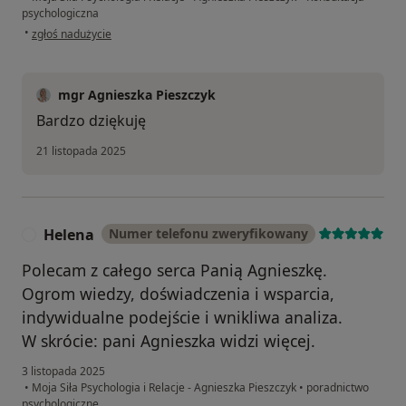
psychologiczna
w opinii użytkownika A
•
zgłoś nadużycie
mgr Agnieszka Pieszczyk
Bardzo dziękuję
21 listopada 2025
Helena
Numer telefonu zweryfikowany
H
Polecam z całego serca Panią Agnieszkę.
Ogrom wiedzy, doświadczenia i wsparcia,
indywidualne podejście i wnikliwa analiza.
W skrócie: pani Agnieszka widzi więcej.
3 listopada 2025
•
Moja Siła Psychologia i Relacje - Agnieszka Pieszczyk
•
poradnictwo
psychologiczne