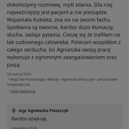
dokończymy rozmowę, myśl zdania. Dla niej
najważniejszy jest pacjent a nie pieniądze.
Wspaniała Kobieta, zna sie na swoim fachu.
Spotkania są owocne, bardzo dużo tłumaczy,
słucha, zadaje pytania. Cieszę się że trafiłam na
tak cudownego człowieka. Polecam wszystkim z
całego serducha, bo Agnieszka swoją pracę
wykonuje z ogromnym zaangażowaniem oraz
pasją.
28 marca 2024
•
Moja Siła Psychologia i Relacje - Agnieszka Pieszczyk
•
poradnictwo
terapeutyczne
w opinii użytkownika GL
•
zgłoś nadużycie
mgr Agnieszka Pieszczyk
Bardzo dziękuję
4 kwietnia 2024