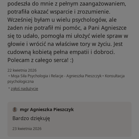
podeszła do mnie z pełnym zaangażowaniem,
potrafiła okazać wsparcie i zrozumienie.
Wcześniej byłam u wielu psychologów, ale
żaden nie potrafił mi pomóc, a Pani Agnieszce
się to udało, pomogła mi ułożyć wiele spraw w
głowie i wrócić na właściwe tory w życiu. Jest
cudowną kobietą pełna empatii i dobroci.
Polecam z całego serca! :)
22 kwietnia 2026
•
Moja Siła Psychologia i Relacje - Agnieszka Pieszczyk
•
Konsultacja
psychologiczna
w opinii użytkownika Z
•
zgłoś nadużycie
mgr Agnieszka Pieszczyk
Bardzo dziękuję
23 kwietnia 2026