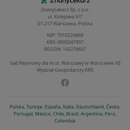
ZnanyLekarz Sp. z o.o.
ul. Kolejowa 5/7
01-217 Warszawa, Polska
NIP: ⁠7010224868
KRS: ⁠0000347997
REGON: ⁠142276657
Sąd Rejonowy dla m.st. Warszawy w Warszawie XII
Wydział Gospodarczy KRS
Facebook
otwiera się w nowej karcie
otwiera się w nowej karcie
otwiera się w nowej karcie
otwiera się w nowej karcie
otwiera się w nowej karci
otwiera się
otwi
Polska
,
Türkiye
,
España
,
Italia
,
Deutschland
,
Česko
,
otwiera się w nowej karcie
otwiera się w nowej karcie
otwiera się w nowej karcie
otwiera się w nowej kar
otwiera się 
otwier
Portugal
,
México
,
Chile
,
Brasil
,
Argentina
,
Perú
,
otwiera się w nowej karc
Colombia