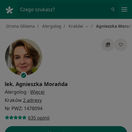
Me
Czego szukasz?
Strona Główna
Alergolog
Kraków
Agnieszka Morań
Zmień miasto
lek.
Agnieszka Morańda
O specjalizacjach
Alergolog
·
Więcej
Kraków
2 adresy
Nr PWZ: 1478094
635 opinii