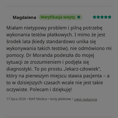
Magdalena
Weryfikacja wizyty
M
​Miałam nietypowy problem i pilną potrzebę
wykonania testów płatkowych. I mimo że jest
środek lata (kiedy standardowo unika się
wykonywania takich testów), nie odmówiono mi
pomocy. Dr Moranda podeszła do mojej
sytuacji ze zrozumieniem i podjęła się
diagnostyki. To po prostu „lekarz-człowiek”,
który na pierwszym miejscu stawia pacjenta – a
to w dzisiejszych czasach wcale nie jest takie
oczywiste. Polecam i dziękuję!
w opinii użytkownika Magdale
17 lipca 2026
•
MAP Medica
•
testy płatkowe
•
zgłoś nadużycie