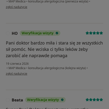
•
MAP Medica
•
konsultacja alergologiczna (pierwsza wizyta)
•
w opinii użytkownika Szymon
zgłoś nadużycie
HO
Weryfikacja wizyty
H
Pani doktor bardzo miła i stara się ze wszystkich
sił pomóc. Nie wciska ci tylko leków żeby
zarobić ale naprawde pomaga
19 czerwca 2026
•
MAP Medica
•
konsultacja alergologiczna (kolejna wizyta)
•
w opinii użytkownika HO
zgłoś nadużycie
Beata
Weryfikacja wizyty
B