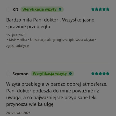
KD
Weryfikacja wizyty
K
Bardzo miła Pani doktor . Wszystko jasno
sprawnie przebiegło
15 lipca 2026
•
MAP Medica
•
konsultacja alergologiczna (pierwsza wizyta)
•
w opinii użytkownika KD
zgłoś nadużycie
Szymon
Weryfikacja wizyty
S
Wizyta przebiegła w bardzo dobrej atmosferze.
Pani doktor podeszła do mnie poważnie i z
uwagą, a co najważniejsze przypisane leki
przynoszą wielką ulgę
28 czerwca 2026