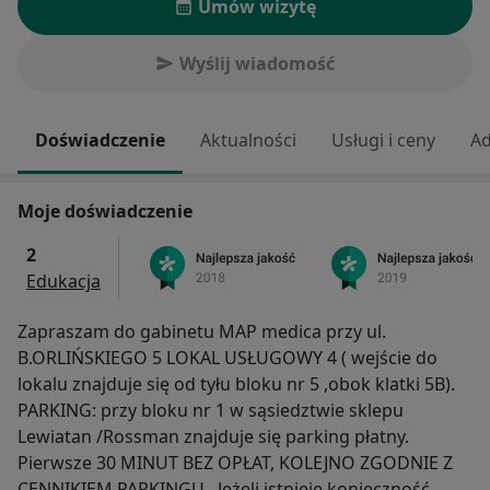
Umów wizytę
Wyślij wiadomość
Doświadczenie
Aktualności
Usługi i ceny
Ad
Moje doświadczenie
2
Edukacja
Zapraszam do gabinetu MAP medica przy ul.
B.ORLIŃSKIEGO 5 LOKAL USŁUGOWY 4 ( wejście do
lokalu znajduje się od tyłu bloku nr 5 ,obok klatki 5B).
PARKING: przy bloku nr 1 w sąsiedztwie sklepu
Lewiatan /Rossman znajduje się parking płatny.
Pierwsze 30 MINUT BEZ OPŁAT, KOLEJNO ZGODNIE Z
CENNIKIEM PARKINGU.. Jeżeli istnieje konieczność