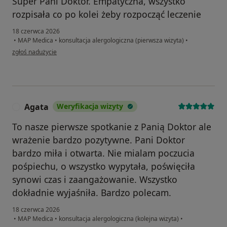
Super Pani Doktor. Empatyczna, wszystko
rozpisała co po kolei żeby rozpocząć leczenie
18 czerwca 2026
•
MAP Medica
•
konsultacja alergologiczna (pierwsza wizyta)
•
w opinii użytkownika Beata
zgłoś nadużycie
Agata
Weryfikacja wizyty
A
To nasze pierwsze spotkanie z Panią Doktor ale
wrażenie bardzo pozytywne. Pani Doktor
bardzo miła i otwarta. Nie mialam poczucia
pośpiechu, o wszystko wypytała, poświęciła
synowi czas i zaangażowanie. Wszystko
dokładnie wyjaśniła. Bardzo polecam.
18 czerwca 2026
•
MAP Medica
•
konsultacja alergologiczna (kolejna wizyta)
•