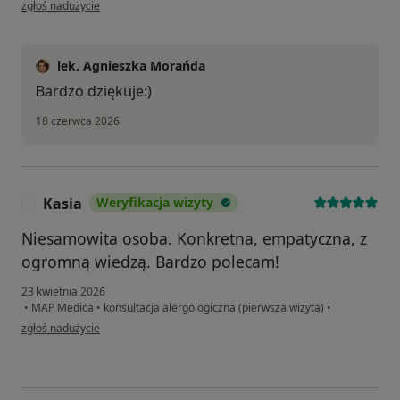
w opinii użytkownika Agata
zgłoś nadużycie
lek. Agnieszka Morańda
Bardzo dziękuje:)
18 czerwca 2026
Kasia
Weryfikacja wizyty
K
Niesamowita osoba. Konkretna, empatyczna, z
ogromną wiedzą. Bardzo polecam!
23 kwietnia 2026
•
MAP Medica
•
konsultacja alergologiczna (pierwsza wizyta)
•
w opinii użytkownika Kasia
zgłoś nadużycie