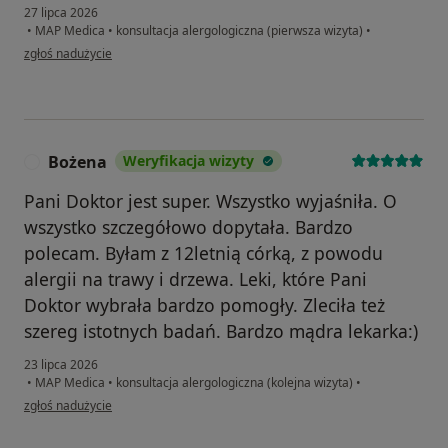
27 lipca 2026
•
MAP Medica
•
konsultacja alergologiczna (pierwsza wizyta)
•
w opinii użytkownika Tata Julki
zgłoś nadużycie
Bożena
Weryfikacja wizyty
B
Pani Doktor jest super. Wszystko wyjaśniła. O
wszystko szczegółowo dopytała. Bardzo
polecam. Byłam z 12letnią córką, z powodu
alergii na trawy i drzewa. Leki, które Pani
Doktor wybrała bardzo pomogły. Zleciła też
szereg istotnych badań. Bardzo mądra lekarka:)
23 lipca 2026
•
MAP Medica
•
konsultacja alergologiczna (kolejna wizyta)
•
w opinii użytkownika Bożena
zgłoś nadużycie