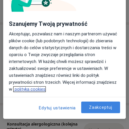
Doktor wybrał
Pokaż więcej
o doświadczeniu
Szanujemy Twoją prywatność
Aktualności
Akceptując, pozwalasz nam i naszym partnerom używać
plików cookie (lub podobnych technologii) do zbierania
lek. Agnieszka Morańda
danych do celów statystycznych i dostarczania treści w
Bolesława Orlińskiego 5, 31-878 Kraków
oparciu o Twoje zwyczaje przeglądania stron
W gabinecie można wykonać badania
internetowych. W każdej chwili możesz sprawdzić i
laboratoryjne, szybkie testy diagnostyczne ( CRP,
zaktualizować swoje preferencje w ustawieniach. W
STREP A , Test COMBO), spirometrię ,testy
ustawieniach znajdziesz również linki do polityk
płatkowe.
prywatności stron trzecich. Więcej informacji znajdziesz
w
polityka cookies
03/07/2024
Zaakceptuj
Edytuj ustawienia
Usługi i ceny
Konsultacja alergologiczna (kolejna
wizyta)