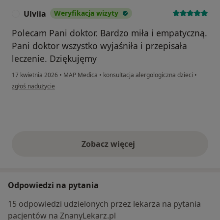
Ulviia
Weryfikacja wizyty
U
Polecam Pani doktor. Bardzo miła i empatyczną.
Pani doktor wszystko wyjaśniła i przepisała
leczenie. Dziękujęmy
17 kwietnia 2026
•
MAP Medica
•
konsultacja alergologiczna dzieci
•
w opinii użytkownika Ulviia
zgłoś nadużycie
Zobacz więcej
opinie powyżej
Odpowiedzi na pytania
15 odpowiedzi udzielonych przez lekarza na pytania
pacjentów na ZnanyLekarz.pl