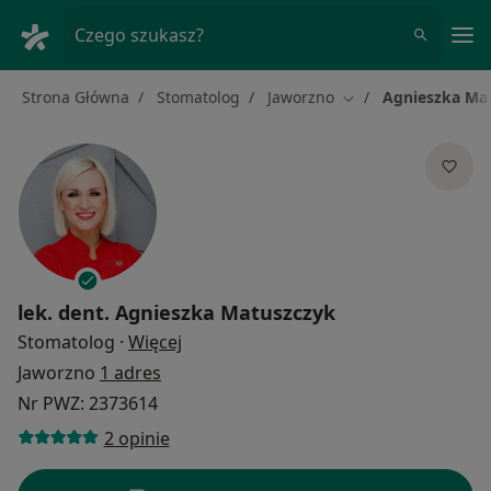
Me
Czego szukasz?
Strona Główna
Stomatolog
Jaworzno
Agnieszka Ma
Zmień miasto
lek. dent.
Agnieszka Matuszczyk
O specjalizacjach
Stomatolog
·
Więcej
Jaworzno
1 adres
Nr PWZ: 2373614
2 opinie