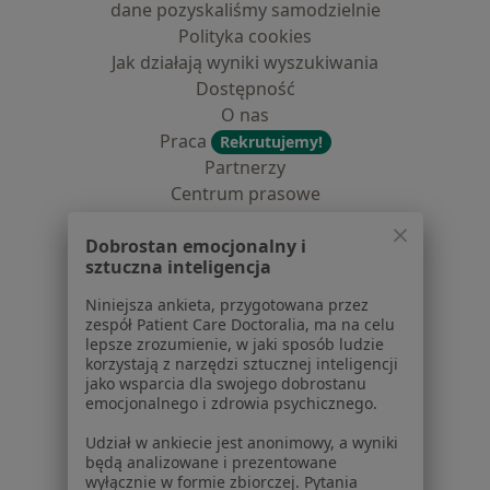
dane pozyskaliśmy samodzielnie
Polityka cookies
Jak działają wyniki wyszukiwania
Dostępność
O nas
Praca
Rekrutujemy!
Partnerzy
Centrum prasowe
Kontakt
Dobrostan emocjonalny i
Dla pacjentów
sztuczna inteligencja
Lekarze
Niniejsza ankieta, przygotowana przez
zespół Patient Care Doctoralia, ma na celu
Placówki medyczne
lepsze zrozumienie, w jaki sposób ludzie
Pytania i odpowiedzi
korzystają z narzędzi sztucznej inteligencji
Usługi i zabiegi
jako wsparcia dla swojego dobrostanu
emocjonalnego i zdrowia psychicznego.
Choroby
Pomoc
Udział w ankiecie jest anonimowy, a wyniki
Aplikacje mobilne
będą analizowane i prezentowane
wyłącznie w formie zbiorczej. Pytania
Blog dla pacjentów