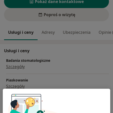
Pokaż dane kontaktowe
Poproś o wizytę
Usługi i ceny
Adresy
Ubezpieczenia
Opinie 
Usługi i ceny
Badania stomatologiczne
Szczegóły
Piaskowanie
Szczegóły
Wybielanie zębów
Szczegóły