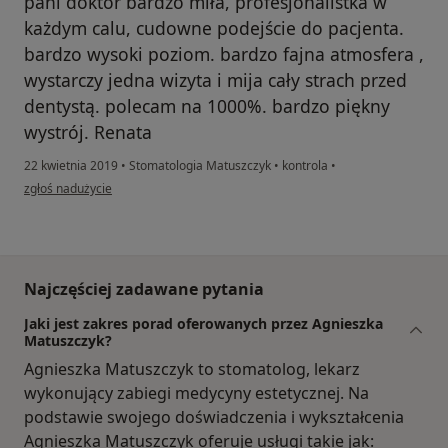
pani doktor bardzo miła, profesjonalistka w
każdym calu, cudowne podejście do pacjenta.
bardzo wysoki poziom. bardzo fajna atmosfera ,
wystarczy jedna wizyta i mija cały strach przed
dentystą. polecam na 1000%. bardzo piękny
wystrój. Renata
22 kwietnia 2019
•
Stomatologia Matuszczyk
•
kontrola
•
w opinii użytkownika Konto zostało usunięte
zgłoś nadużycie
Najczęściej zadawane pytania
Jaki jest zakres porad oferowanych przez Agnieszka
Matuszczyk?
Agnieszka Matuszczyk to stomatolog, lekarz
wykonujący zabiegi medycyny estetycznej. Na
podstawie swojego doświadczenia i wykształcenia
Agnieszka Matuszczyk oferuje usługi takie jak: