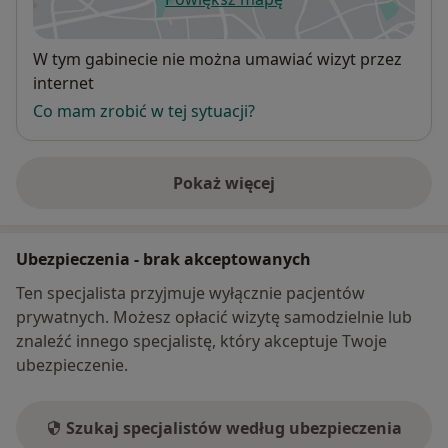
otwiera się w nowej karcie
Dostępność
W tym gabinecie nie można umawiać wizyt przez
internet
Co mam zrobić w tej sytuacji?
Pokaż więcej
o adresie
Ubezpieczenia - brak akceptowanych
Ten specjalista przyjmuje wyłącznie pacjentów
prywatnych. Możesz opłacić wizytę samodzielnie lub
znaleźć innego specjalistę, który akceptuje Twoje
ubezpieczenie.
Szukaj specjalistów według ubezpieczenia