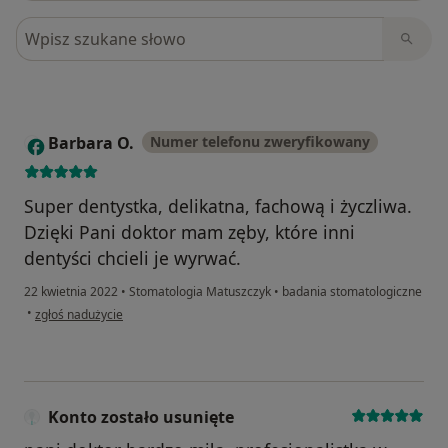
Szukaj w opiniach
Barbara O.
Numer telefonu zweryfikowany
B
Super dentystka, delikatna, fachową i życzliwa.
Dzięki Pani doktor mam zęby, które inni
dentyści chcieli je wyrwać.
22 kwietnia 2022
•
Stomatologia Matuszczyk
•
badania stomatologiczne
w opinii użytkownika Barbara O.
•
zgłoś nadużycie
Konto zostało usunięte