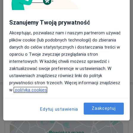
Wkłady koronowo-korzeniowe
Szczegóły
Szanujemy Twoją prywatność
Usuwanie zębów
Akceptując, pozwalasz nam i naszym partnerom używać
Szczegóły
plików cookie (lub podobnych technologii) do zbierania
danych do celów statystycznych i dostarczania treści w
+ 23 usługi
oparciu o Twoje zwyczaje przeglądania stron
internetowych. W każdej chwili możesz sprawdzić i
zaktualizować swoje preferencje w ustawieniach. W
W jaki sposób ustalane są ceny?
ustawieniach znajdziesz również linki do polityk
prywatności stron trzecich. Więcej informacji znajdziesz
w
polityka cookies
Adres
Stomatologia Matuszczyk
Zaakceptuj
Edytuj ustawienia
Plac św. Jana 2,
43-600
Jaworzno
Powiększ mapę