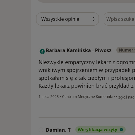
Szukaj w opi
Barbara Kamińska - Piwosz
Numer 
B
Niezwykle empatyczny lekarz z ogrom
wnikliwym spojrzeniem w przypadek pa
spotkałam się z tak ciepłym i profesj
Każdy lekarz powinien brać przykład z 
w opinii 
1 lipca 2023
•
Centrum Medyczne Komorniki
•
•
zgłoś nad
Damian. T
Weryfikacja wizyty
D