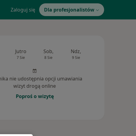
Zaloguj się
Dla profesjonalistów
Jutro
Sob,
Ndz,
Pon,
Wt,
7 Sie
8 Sie
9 Sie
10 Sie
11 Si
inika nie udostępnia opcji umawiania
wizyt drogą online
Poproś o wizytę