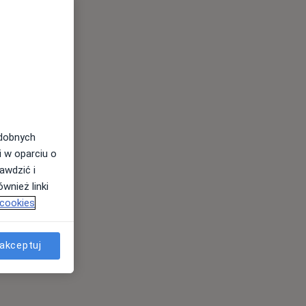
odobnych
i w oparciu o
awdzić i
wnież linki
 cookies
akceptuj