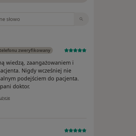
niach
telefonu zweryfikowany
ną wiedzą, zaangażowaniem i
cjenta. Nigdy wcześniej nie
onalnym podejściem do pacjenta.
pani doktor.
użytkownika Barbara Kamińska - Piwosz
użycie