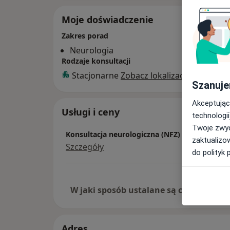
Moje doświadczenie
Zakres porad
Neurologia
Rodzaje konsultacji
Stacjonarne
Zobacz lokalizacje (1)
Szanuje
Akceptując
Usługi i ceny
technologii
Twoje zwyc
Konsultacja neurologiczna (NFZ)
zaktualizo
Szczegóły
do polityk 
W jaki sposób ustalane są ceny?
Adres