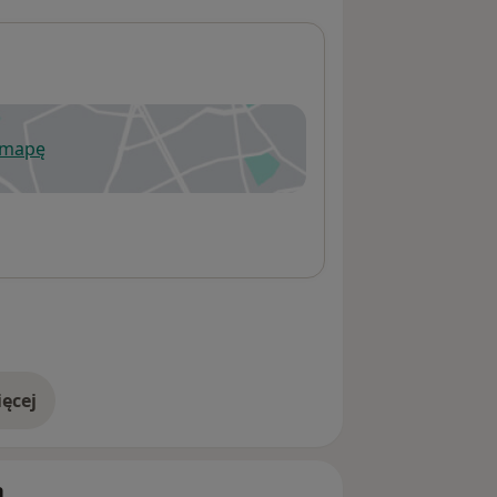
 mapę
wiera się w nowej karcie
ęcej
adresie
h