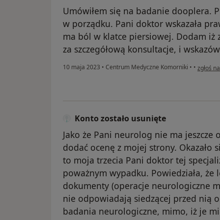
Umówiłem się na badanie dooplera. Po
w porządku. Pani doktor wskazała pr
ma ból w klatce piersiowej. Dodam iż 
za szczegółową konsultacje, i wskazó
w opinii
10 maja 2023
•
Centrum Medyczne Komorniki
•
•
zgłoś n
Konto zostało usunięte
Jako że Pani neurolog nie ma jeszcze 
dodać ocenę z mojej strony. Okazało się
to moja trzecia Pani doktor tej specja
poważnym wypadku. Powiedziała, że l
dokumenty (operacje neurologiczne m
nie odpowiadają siedzącej przed nią 
badania neurologiczne, mimo, iż je m