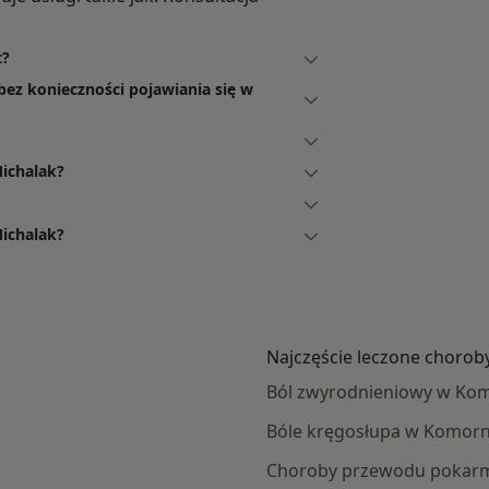
t?
bez konieczności pojawiania się w
Michalak?
Michalak?
Najczęście leczone chorob
Ból zwyrodnieniowy w Ko
Bóle kręgosłupa w Komorn
Choroby przewodu pokar