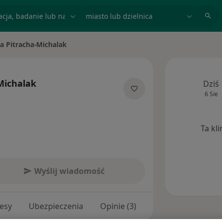
acja, badanie lub nazwisko
miasto lub dzielnica
a Pitracha-Michalak
asto
Michalak
Dziś
6 Sie
jalizacjach
Ta kl
Wyślij wiadomość
esy
Ubezpieczenia
Opinie (3)