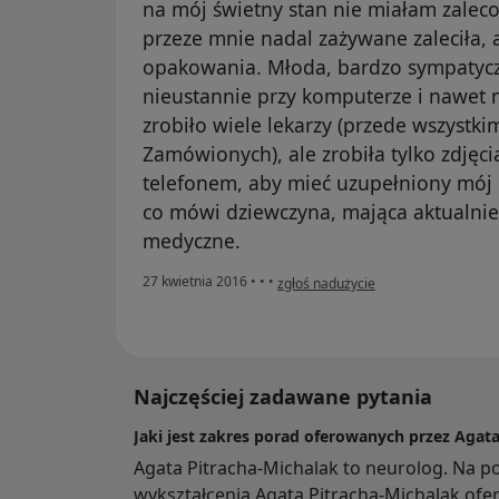
na mój świetny stan nie miałam zaleco
przeze mnie nadal zażywane zaleciła,
opakowania. Młoda, bardzo sympatyczna
nieustannie przy komputerze i nawet ni
zrobiło wiele lekarzy (przede wszyst
Zamówionych), ale zrobiła tylko zdjęc
telefonem, aby mieć uzupełniony mój "
co mówi dziewczyna, mająca aktualnie 
medyczne.
w opinii użytkownika Konto zostało 
27 kwietnia 2016
•
•
•
zgłoś nadużycie
Najczęściej zadawane pytania
Jaki jest zakres porad oferowanych przez Agat
Agata Pitracha-Michalak to neurolog. Na p
wykształcenia Agata Pitracha-Michalak oferu