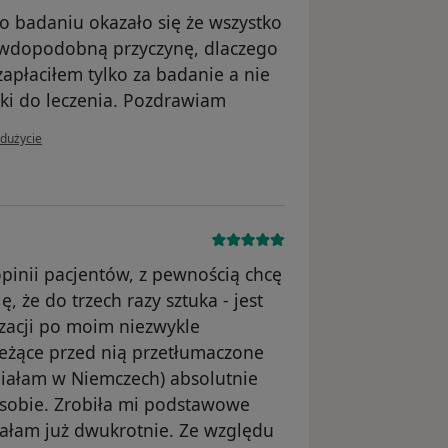
 badaniu okazało się że wszystko
awdopodobną przyczynę, dlaczego
zapłaciłem tylko za badanie a nie
wki do leczenia. Pozdrawiam
 użytkownika Damian. T
adużycie
opinii pacjentów, z pewnością chcę
, że do trzech razy sztuka - jest
lizacji po moim niezwykle
eżące przed nią przetłumaczone
iałam w Niemczech) absolutnie
osobie. Zrobiła mi podstawowe
iałam już dwukrotnie. Ze względu