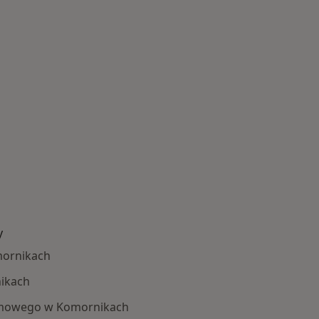
y
mornikach
ikach
mowego w Komornikach