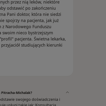
nych przez nią leków, niektóre
 aby odstawić po zakończeniu
 Pani doktor, która nie siedzi
e spojrzy na pacjenta, jak już
kim z Narodowego Funduszu
ia swoim nieco bystrzejszym
profil" pacjenta. Świetna lekarka,
przyjaciół studiujących kierunki
usunięte
a Pitracha-Michalak?
odstawie swojego doświadczenia i
je usługi takie jak: Konsultacja