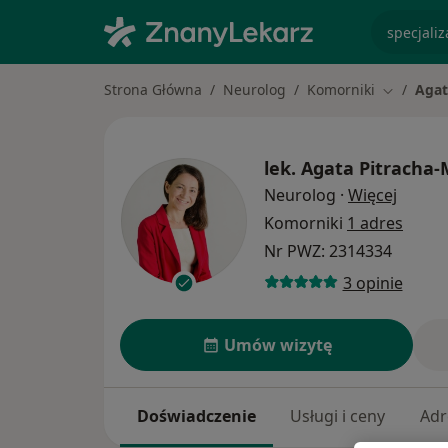
specjaliz
Strona Główna
Neurolog
Komorniki
Agat
Zmień mi
lek.
Agata Pitracha-
O spec
Neurolog
·
Więcej
Komorniki
1 adres
Nr PWZ: 2314334
3 opinie
Umów wizytę
Doświadczenie
Usługi i ceny
Adr