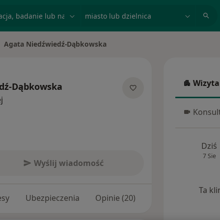
acja, badanie lub nazwisko
miasto lub dzielnica
Agata Niedźwiedź-Dąbkowska
eń miasto
Wizyta
edź-Dąbkowska
Wizyta w
O specjalizacjach
j
Konsult
Konsulta
Dziś
7 Sie
Wyślij wiadomość
Ta kl
esy
Ubezpieczenia
Opinie (20)