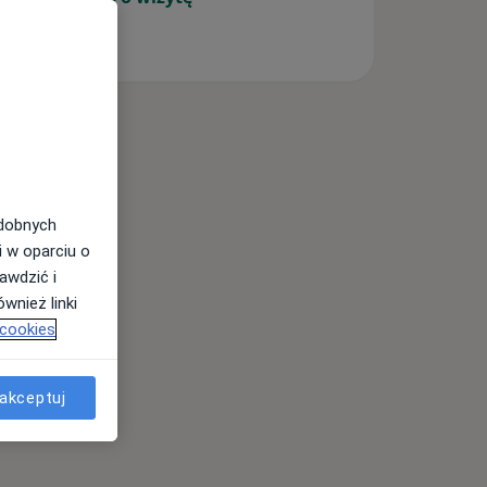
odobnych
i w oparciu o
awdzić i
wnież linki
 cookies
akceptuj