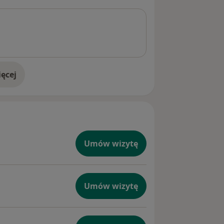
ęcej
doświadczeniu
Umów wizytę
Umów wizytę