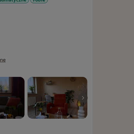
re_diseases
ine