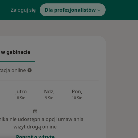
Zaloguj się
Dla profesjonalistów
 w gabinecie
 gabinecie
acja online
cja online
Jutro
Ndz,
Pon,
Wt,
Śr,
8 Sie
9 Sie
10 Sie
11 Sie
12 Si
inika nie udostępnia opcji umawiania
wizyt drogą online
Poproś o wizytę