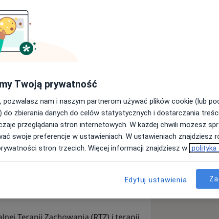
cownia Psychoterapii i współpracuje z
. Jestem również psychologiem,
o-behawioralnym w trakcie szkolenia
INTEREGO. Udzielam wsparcia i
a psychologiczne, realizując
my Twoją prywatność
ieka dorosłego na Uniwersytecie SWPS
na naukowo potwierdzonych metodach,
, pozwalasz nam i naszym partnerom używać plików cookie (lub p
 negatywnych myśli, emocji i
) do zbierania danych do celów statystycznych i dostarczania treśc
zienne funkcjonowanie. Priorytetem
zaje przeglądania stron internetowych. W każdej chwili możesz spr
cji i poczucia bezpieczeństwa w
wać swoje preferencje w ustawieniach. W ustawieniach znajdziesz ró
udowania trwałej relacji
prywatności stron trzecich. Więcej informacji znajdziesz w
polityka
pii.
ląskim Centrum Chorób Serca w
jako recepcjonistka w Instytucie
Za
Edytuj ustawienia
ata jako terapeutka i koordynatorka
nej Terapii Zachowania (RTZ) i terapii