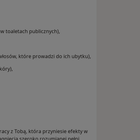
,
 toaletach publicznych),
włosów, które prowadzi do ich ubytku),
kóry),
acy z Tobą, która przyniesie efekty w
gnięcia szeroko rozumianej pełni