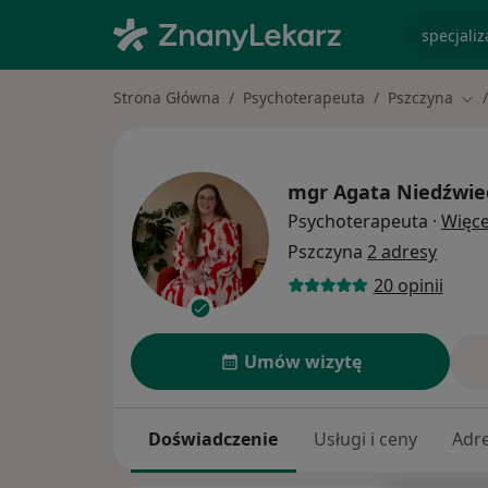
specjaliz
Strona Główna
Psychoterapeuta
Pszczyna
Zmi
mgr
Agata Niedźwi
Psychoterapeuta
·
Więce
Pszczyna
2 adresy
20 opinii
Umów wizytę
Doświadczenie
Usługi i ceny
Adr