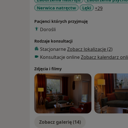
a11y_sr_mo
Nerwica natręctw
Lęki
+29
Pacjenci których przyjmuję
Dorośli
Rodzaje konsultacji
Stacjonarne
Zobacz lokalizacje (2)
Konsultacje online
Zobacz kalendarz onl
Zdjęcia i filmy
Zobacz galerię (14)