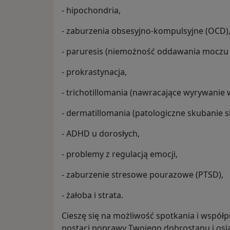
- hipochondria,
- zaburzenia obsesyjno-kompulsyjne (OCD)
- paruresis (niemożność oddawania moczu w
- prokrastynacja,
- trichotillomania (nawracające wyrywanie 
- dermatillomania (patologiczne skubanie s
- ADHD u dorosłych,
- problemy z regulacją emocji,
- zaburzenie stresowe pourazowe (PTSD),
- żałoba i strata.
Cieszę się na możliwość spotkania i współpr
postaci poprawy Twojego dobrostanu i osią