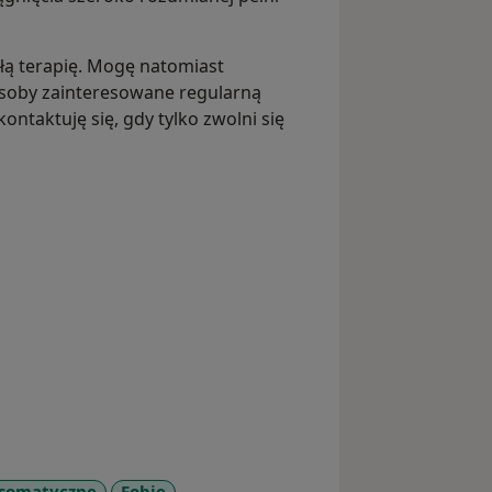
łą terapię. Mogę natomiast
osoby zainteresowane regularną
ontaktuję się, gdy tylko zwolni się
osomatyczne
Fobie