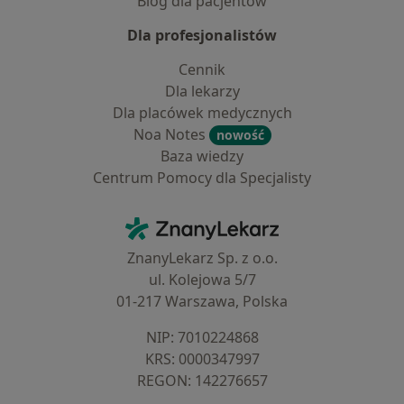
Blog dla pacjentów
Dla profesjonalistów
Cennik
Dla lekarzy
Dla placówek medycznych
Noa Notes
nowość
Baza wiedzy
Centrum Pomocy dla Specjalisty
Kontakt
ZnanyLekarz - Strona główna
ZnanyLekarz Sp. z o.o.
ul. Kolejowa 5/7
01-217 Warszawa, Polska
NIP: ⁠7010224868
KRS: ⁠0000347997
REGON: ⁠142276657