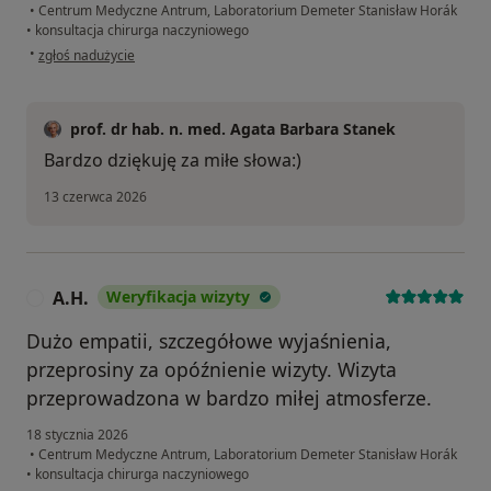
•
Centrum Medyczne Antrum, Laboratorium Demeter Stanisław Horák
•
konsultacja chirurga naczyniowego
w opinii użytkownika Gabriela
•
zgłoś nadużycie
prof. dr hab. n. med. Agata Barbara Stanek
Bardzo dziękuję za miłe słowa:)
13 czerwca 2026
A.H.
Weryfikacja wizyty
A
Dużo empatii, szczegółowe wyjaśnienia,
przeprosiny za opóźnienie wizyty. Wizyta
przeprowadzona w bardzo miłej atmosferze.
18 stycznia 2026
•
Centrum Medyczne Antrum, Laboratorium Demeter Stanisław Horák
•
konsultacja chirurga naczyniowego