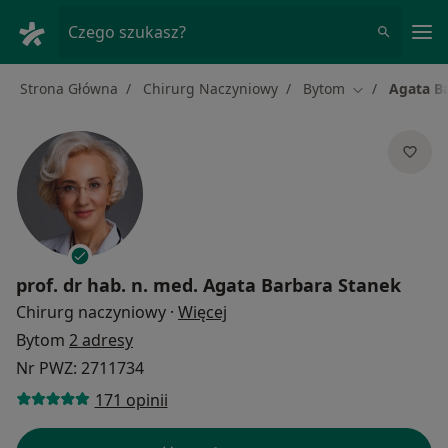
Me
Czego szukasz?
Strona Główna
Chirurg Naczyniowy
Bytom
Agata B
Zmień miasto
prof. dr hab. n. med.
Agata Barbara Stanek
O specjalizacjach
Chirurg naczyniowy
·
Więcej
Bytom
2 adresy
Nr PWZ: 2711734
171 opinii