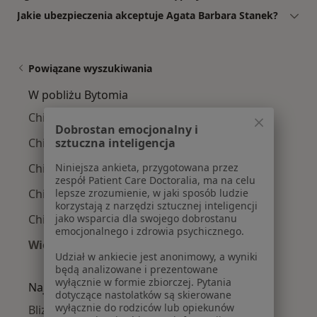
Jakie ubezpieczenia akceptuje Agata Barbara Stanek?
Powiązane wyszukiwania
W pobliżu Bytomia
Chirurdzy naczyniowi w Katowicach
Dobrostan emocjonalny i
Chirurdzy naczyniowi w Sosnowcu
sztuczna inteligencja
Chirurdzy naczyniowi w Tychach
Niniejsza ankieta, przygotowana przez
zespół Patient Care Doctoralia, ma na celu
Chirurdzy naczyniowi w Chorzowie
lepsze zrozumienie, w jaki sposób ludzie
korzystają z narzędzi sztucznej inteligencji
Chirurdzy naczyniowi w Dąbrowie Górniczej
jako wsparcia dla swojego dobrostanu
emocjonalnego i zdrowia psychicznego.
Więcej (13)
Udział w ankiecie jest anonimowy, a wyniki
Więcej w kategorii: W pobliżu Bytomia
będą analizowane i prezentowane
wyłącznie w formie zbiorczej. Pytania
Najczęście leczone choroby
dotyczące nastolatków są skierowane
wyłącznie do rodziców lub opiekunów
Blizny w Bytomiu