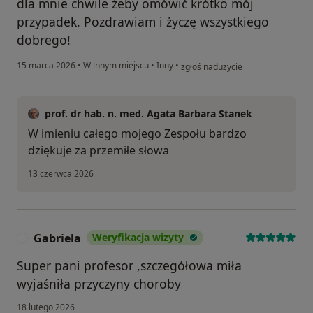
dla mnie chwile żeby omówić krótko mój
przypadek. Pozdrawiam i życzę wszystkiego
dobrego!
w opinii użytkownika Konto został
15 marca 2026
•
W innym miejscu
•
Inny
•
zgłoś nadużycie
prof. dr hab. n. med. Agata Barbara Stanek
W imieniu całego mojego Zespołu bardzo
dziękuje za przemiłe słowa
13 czerwca 2026
Gabriela
Weryfikacja wizyty
G
Super pani profesor ,szczegółowa miła
wyjaśniła przyczyny choroby
18 lutego 2026