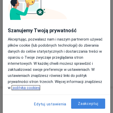
Olimpijska 5,
41-902
Bytom
Powiększ mapę
otwiera się w nowej karcie
Szanujemy Twoją prywatność
Dostępność
Pokaż kalendarz
Akceptując, pozwalasz nam i naszym partnerom używać
plików cookie (lub podobnych technologii) do zbierania
danych do celów statystycznych i dostarczania treści w
Metody płatności (wizyty prywatne)
oparciu o Twoje zwyczaje przeglądania stron
Gotówka
internetowych. W każdej chwili możesz sprawdzić i
zaktualizować swoje preferencje w ustawieniach. W
Pokaż więcej
ustawieniach znajdziesz również linki do polityk
o adresie
prywatności stron trzecich. Więcej informacji znajdziesz
w
polityka cookies
Ubezpieczenia - brak akceptowanych
Ten specjalista przyjmuje wyłącznie pacjentów
Zaakceptuj
Edytuj ustawienia
prywatnych. Możesz opłacić wizytę samodzielnie lub