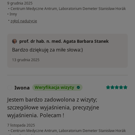
9 grudnia 2025
•
Centrum Medyczne Antrum, Laboratorium Demeter Stanisław Horák
•
Inny
w opinii użytkownika Małgorzata K
•
zgłoś nadużycie
prof. dr hab. n. med. Agata Barbara Stanek
Bardzo dziękuję za miłe słowa:)
13 grudnia 2025
Iwona
Weryfikacja wizyty
I
Jestem bardzo zadowolona z wizyty;
szczegółowe wyjaśnienia, precyzyjne
wyjaśnienia. Polecam !
7 listopada 2025
•
Centrum Medyczne Antrum, Laboratorium Demeter Stanisław Horák