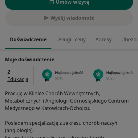
Umów wizytę
Wyślij wiadomość
Doświadczenie
Usługi i ceny
Adresy
Ubezpi
Moje doświadczenie
2
Edukacja
Pracuję w Klinice Chorób Wewnętrznych,
Metabolicznych i Angiologii Górnośląskiego Centrum
Medycznego w Katowicach-Ochojcu.
Posiadam specjalizację z zakresu chorób naczyń
(angiologię).
Jestem także specjalistą w zakresie chorób