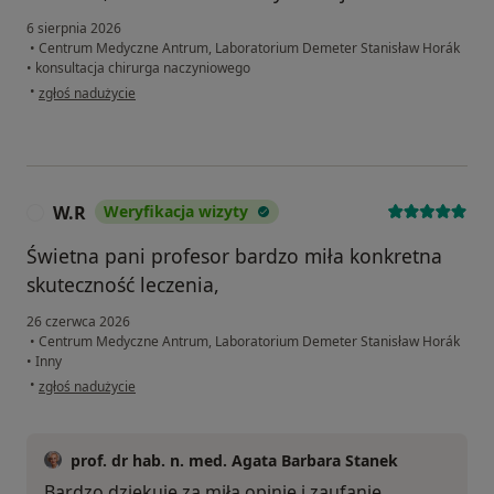
6 sierpnia 2026
•
Centrum Medyczne Antrum, Laboratorium Demeter Stanisław Horák
•
konsultacja chirurga naczyniowego
w opinii użytkownika Barbara
•
zgłoś nadużycie
W.R
Weryfikacja wizyty
W
Świetna pani profesor bardzo miła konkretna
skuteczność leczenia,
26 czerwca 2026
•
Centrum Medyczne Antrum, Laboratorium Demeter Stanisław Horák
•
Inny
w opinii użytkownika W.R
•
zgłoś nadużycie
prof. dr hab. n. med. Agata Barbara Stanek
Bardzo dziękuję za miłą opinię i zaufanie