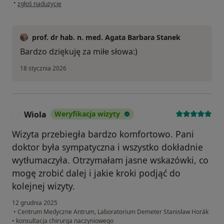
w opinii użytkownika A.H.
•
zgłoś nadużycie
prof. dr hab. n. med. Agata Barbara Stanek
Bardzo dziękuję za miłe słowa:)
18 stycznia 2026
Wiola
Weryfikacja wizyty
W
Wizyta przebiegła bardzo komfortowo. Pani
doktor była sympatyczna i wszystko dokładnie
wytłumaczyła. Otrzymałam jasne wskazówki, co
mogę zrobić dalej i jakie kroki podjąć do
kolejnej wizyty.
12 grudnia 2025
•
Centrum Medyczne Antrum, Laboratorium Demeter Stanisław Horák
•
konsultacja chirurga naczyniowego