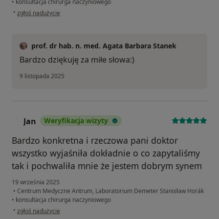
•
konsultacja chirurga naczyniowego
w opinii użytkownika Iwona
•
zgłoś nadużycie
prof. dr hab. n. med. Agata Barbara Stanek
Bardzo dziękuję za miłe słowa:)
9 listopada 2025
Jan
Weryfikacja wizyty
J
Bardzo konkretna i rzeczowa pani doktor
wszystko wyjaśniła dokładnie o co zapytaliśmy
tak i pochwaliła mnie że jestem dobrym synem
19 września 2025
•
Centrum Medyczne Antrum, Laboratorium Demeter Stanisław Horák
•
konsultacja chirurga naczyniowego
w opinii użytkownika Jan
•
zgłoś nadużycie