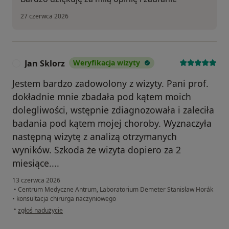
27 czerwca 2026
Jan Sklorz
Weryfikacja wizyty
J
Jestem bardzo zadowolony z wizyty. Pani prof.
dokładnie mnie zbadała pod kątem moich
dolegliwości, wstępnie zdiagnozowała i zaleciła
badania pod kątem mojej choroby. Wyznaczyła
następną wizytę z analizą otrzymanych
wyników. Szkoda że wizyta dopiero za 2
miesiące....
13 czerwca 2026
•
Centrum Medyczne Antrum, Laboratorium Demeter Stanisław Horák
•
konsultacja chirurga naczyniowego
w opinii użytkownika Jan Sklorz
•
zgłoś nadużycie