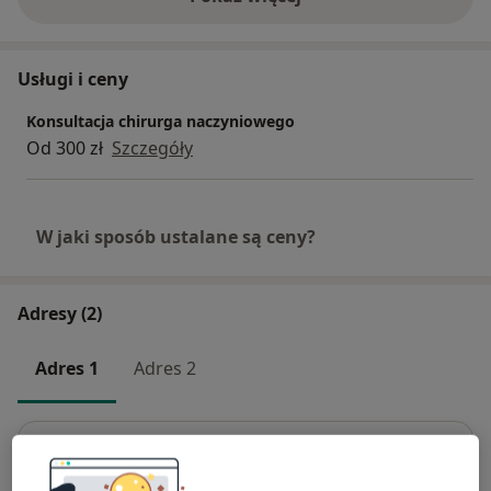
o doświadczeniu
(Vascular Diseases and Angiology Unit University of
Milan - L. Sacco Hospital) w Mediolanie, w Oddziale
Angiologii Uniwersytetu Szent Imre w Budapeszcie.
Usługi i ceny
Konsultacja chirurga naczyniowego
Od 300 zł
Szczegóły
W jaki sposób ustalane są ceny?
Adresy (2)
Adres 1
Adres 2
Centrum Medyczne Antrum, Laboratorium
Demeter Stanisław Horák