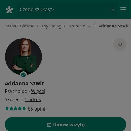
Me
Czego szukasz?
Strona Główna
Psycholog
Szczecin
Adrianna Szwit
Zmień miasto
Adrianna Szwit
O specjalizacjach
Psycholog
·
Więcej
Szczecin
1 adres
65 opinii
Umów wizytę