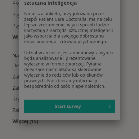
sztuczna inteligencja
Psycholodzy Osów
Niniejsza ankieta, przygotowana przez
Psycholodzy Turzyn
zespół Patient Care Doctoralia, ma na celu
lepsze zrozumienie, w jaki sposób ludzie
Psycholodzy Śródmieście
korzystają z narzędzi sztucznej inteligencji
jako wsparcia dla swojego dobrostanu
Więcej (1)
emocjonalnego i zdrowia psychicznego.
Więcej w kategorii: Psycholodzy w pobliżu
Udział w ankiecie jest anonimowy, a wyniki
Najczęście leczone choroby
będą analizowane i prezentowane
wyłącznie w formie zbiorczej. Pytania
Depresja w Szczecinie
dotyczące nastolatków są skierowane
wyłącznie do rodziców lub opiekunów
Zaburzenia emocjonalne w Szczecinie
prawnych. Nie zbieramy informacji
bezpośrednio od osób niepełnoletnich.
Zaburzenia lękowe w Szczecinie
Kryzys emocjonalny w Szczecinie
Start survey
Zaburzenia nastroju w Szczecinie
Więcej (15)
Więcej w kategorii: Najczęście leczone chorob