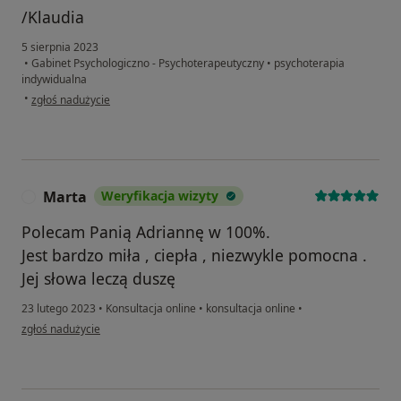
/Klaudia
5 sierpnia 2023
•
Gabinet Psychologiczno - Psychoterapeutyczny
•
psychoterapia
indywidualna
w opinii użytkownika Klaudia Berlińska
•
zgłoś nadużycie
Marta
Weryfikacja wizyty
M
Polecam Panią Adriannę w 100%.
Jest bardzo miła , ciepła , niezwykle pomocna .
Jej słowa leczą duszę
23 lutego 2023
•
Konsultacja online
•
konsultacja online
•
w opinii użytkownika Marta
zgłoś nadużycie