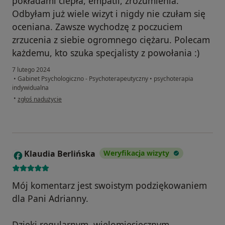
pokładami ciepła, empatii, zrozumienia.
Odbyłam już wiele wizyt i nigdy nie czułam się
oceniana. Zawsze wychodzę z poczuciem
zrzucenia z siebie ogromnego ciężaru. Polecam
każdemu, kto szuka specjalisty z powołania :)
7 lutego 2024
•
Gabinet Psychologiczno - Psychoterapeutyczny
•
psychoterapia
indywidualna
w opinii użytkownika Wiktoria
•
zgłoś nadużycie
Klaudia Berlińska
Weryfikacja wizyty
K
Mój komentarz jest swoistym podziękowaniem
dla Pani Adrianny.
Dzięki regularnym, wielomiesięcznym