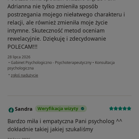
Adrianna nie tylko zmieniła sposób
postrzegania mojego niełatwego charakteru i
relacji, ale również zmieniła moje życie
intymne. Skuteczność metod oceniam
rewelacyjnie. Dziękuję i zdecydowanie
POLECAM!!!
28 lipca 2026
•
Gabinet Psychologiczno - Psychoterapeutyczny
•
Konsultacja
psychologiczna
w opinii użytkownika Gosia
•
zgłoś nadużycie
Sandra
Weryfikacja wizyty
S
Bardzo miła i empatyczna Pani psycholog ^^
dokładnie takiej jakiej szukaliśmy