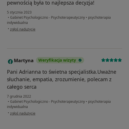
pewnością była to najlepsza decyzja!
5 stycznia 2023
•
Gabinet Psychologiczno - Psychoterapeutyczny
•
psychoterapia
indywidualna
w opinii użytkownika A
•
zgłoś nadużycie
Martyna
Weryfikacja wizyty
M
Pani Adrianna to świetna specjalistka.Uważne
słuchanie, empatia, zrozumienie, polecam z
całego serca
7 grudnia 2022
•
Gabinet Psychologiczno - Psychoterapeutyczny
•
psychoterapia
indywidualna
w opinii użytkownika Martyna
•
zgłoś nadużycie