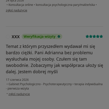
24 lipca 2026
•
Konsultacja online
•
konsultacja psychologiczna pary/małżeńska
•
w opinii użytkownika Sandra
zgłoś nadużycie
XXX
Weryfikacja wizyty
X
Temat z którym przyszedłem wydawał mi się
bardzo ciężki. Pani Adrianna bez problemu
wysłuchała mojej osoby. Czułem się tam
swobodnie. Zobaczymy jak współpraca ułoży się
dalej. Jestem dobrej myśli
17 czerwca 2026
•
Gabinet Psychologiczno - Psychoterapeutyczny
•
terapia indywidualna
- pierwsza wizyta
w opinii użytkownika XXX
•
zgłoś nadużycie