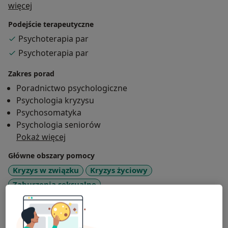
O mnie
więcej
Podejście terapeutyczne
Psychoterapia par
Psychoterapia par
Zakres porad
Poradnictwo psychologiczne
Psychologia kryzysu
Psychosomatyka
Psychologia seniorów
Pokaż więcej
Główne obszary pomocy
Kryzys w związku
Kryzys życiowy
Zaburzenia seksualne
Zaburzenia w relacjach międzyludzkich
a11y_sr_more_diseases
Kryzys emocjonalny
+33