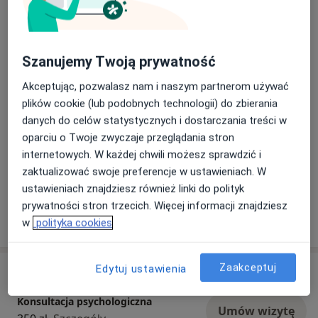
Pacjenci których przyjmuję
Dorośli
Szanujemy Twoją prywatność
Rodzaje konsultacji
Stacjonarne
Zobacz lokalizacje (1)
Akceptując, pozwalasz nam i naszym partnerom używać
Konsultacje online
Zobacz kalendarz online
plików cookie (lub podobnych technologii) do zbierania
danych do celów statystycznych i dostarczania treści w
oparciu o Twoje zwyczaje przeglądania stron
Płatność online akceptowana
internetowych. W każdej chwili możesz sprawdzić i
Oszczędź swój czas przed wizytą.
zaktualizować swoje preferencje w ustawieniach. W
ustawieniach znajdziesz również linki do polityk
prywatności stron trzecich. Więcej informacji znajdziesz
Pokaż więcej
w
polityka cookies
o doświadczeniu
Zaakceptuj
Edytuj ustawienia
Usługi i ceny
Konsultacja psychologiczna
Umów wizytę