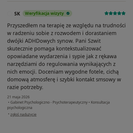
SK
Weryfikacja wizyty
S
Przyszedłem na terapię ze względu na trudności
w radzeniu sobie z rozwodem i dorastaniem
dwójki ADHDowych synow. Pani Szwit
skutecznie pomaga kontekstualizować
opowiadane wydarzenia i sypie jak z rękawa
narzędziami do regulowania wynikających z
nich emocji. Doceniam wygodne fotele, cichą
domową atmosferę i szybki kontakt smsowy w
razie potrzeby.
21 maja 2026
•
Gabinet Psychologiczno - Psychoterapeutyczny
•
Konsultacja
psychologiczna
w opinii użytkownika SK
•
zgłoś nadużycie