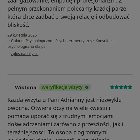
zaangażowanie, empatię i profesjonalizm. Z
pełnym przekonaniem polecamy każdej parze,
która chce zadbać o swoją relację i odbudować
bliskość.
29 kwietnia 2026
•
Gabinet Psychologiczno - Psychoterapeutyczny
•
Konsultacja
psychologiczna dla par
w opinii użytkownika Aldona
•
zgłoś nadużycie
Wiktoria
Weryfikacja wizyty
W
Każda wizyta u Pani Adrianny jest niezwykle
owocna. Otwiera oczy na wiele kwestii i
pomaga uporać się z trudnymi emocjami i
doświadczeniami zarówno z przeszłości, jak i
teraźniejszości. To osoba z ogromnymi