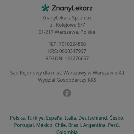
Kontakt
ZnanyLekarz - Strona główna
ZnanyLekarz Sp. z o.o.
ul. Kolejowa 5/7
01-217 Warszawa, Polska
NIP: ⁠7010224868
KRS: ⁠0000347997
REGON: ⁠142276657
Sąd Rejonowy dla m.st. Warszawy w Warszawie XII
Wydział Gospodarczy KRS
Facebook
otwiera się w nowej karcie
otwiera się w nowej karcie
otwiera się w nowej karcie
otwiera się w nowej karcie
otwiera się w nowej karci
otwiera się
otwi
Polska
,
Türkiye
,
España
,
Italia
,
Deutschland
,
Česko
,
otwiera się w nowej karcie
otwiera się w nowej karcie
otwiera się w nowej karcie
otwiera się w nowej kar
otwiera się 
otwier
Portugal
,
México
,
Chile
,
Brasil
,
Argentina
,
Perú
,
otwiera się w nowej karc
Colombia