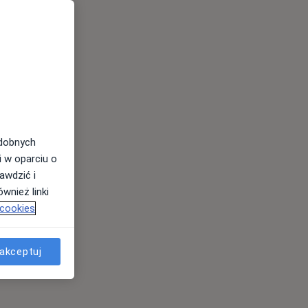
odobnych
i w oparciu o
awdzić i
wnież linki
 cookies
akceptuj