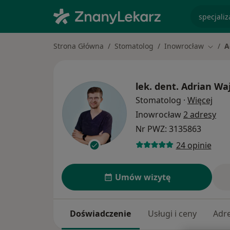
specjaliz
Strona Główna
Stomatolog
Inowrocław
A
Zmień
lek. dent.
Adrian Wa
O sp
Stomatolog
·
Więcej
Inowrocław
2 adresy
Nr PWZ: 3135863
24 opinie
Umów wizytę
Doświadczenie
Usługi i ceny
Adr