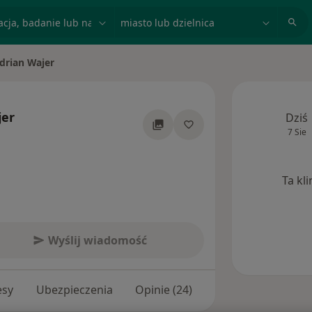
acja, badanie lub nazwisko
miasto lub dzielnica
drian Wajer
 miasto
jer
Dziś
7 Sie
ecjalizacjach
Ta kl
Wyślij wiadomość
esy
Ubezpieczenia
Opinie (24)