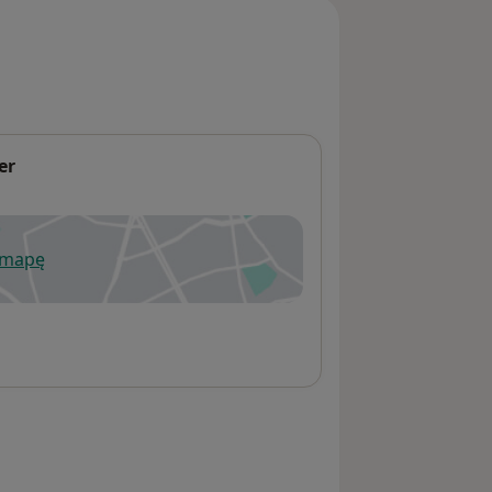
er
 mapę
wiera się w nowej karcie