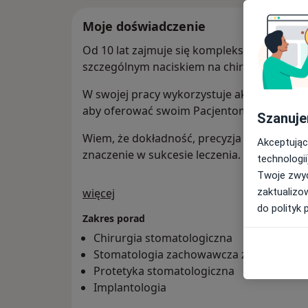
Moje doświadczenie
Od 10 lat zajmuje się kompleksowym lecz
szczególnym naciskiem na chirurgię, protet
W swojej pracy wykorzystuje aktualną wie
aby oferować swoim Pacjentom najwyższą j
Szanuje
Wiem, że dokładność, precyzja i przewidyw
Akceptując
znaczenie w sukcesie leczenia.
technologii
Twoje zwyc
O mnie
zaktualizo
więcej
do polityk 
Zakres porad
Chirurgia stomatologiczna
Stomatologia zachowawcza z endodoncj
Protetyka stomatologiczna
Implantologia