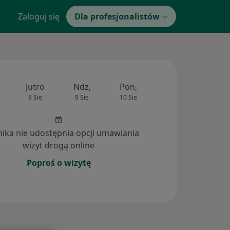
Zaloguj się
Dla profesjonalistów
Jutro
Ndz,
Pon,
Wt,
Śr,
8 Sie
9 Sie
10 Sie
11 Sie
12 Si
inika nie udostępnia opcji umawiania
wizyt drogą online
Poproś o wizytę