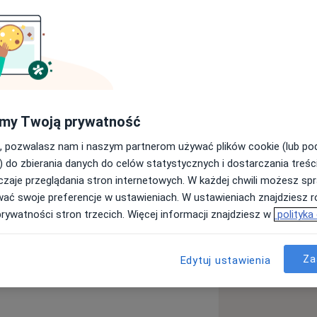
eniem stomatologicznym ze
ykę i implantologie stomatologiczną.
dzę medyczną i nowoczesne metody,
akość usług.
my Twoją prywatność
alność procedur, ma decydujące
, pozwalasz nam i naszym partnerom używać plików cookie (lub p
) do zbierania danych do celów statystycznych i dostarczania treśc
zaje przeglądania stron internetowych. W każdej chwili możesz spr
wać swoje preferencje w ustawieniach. W ustawieniach znajdziesz ró
prywatności stron trzecich. Więcej informacji znajdziesz w
polityka
Za
Edytuj ustawienia
ą