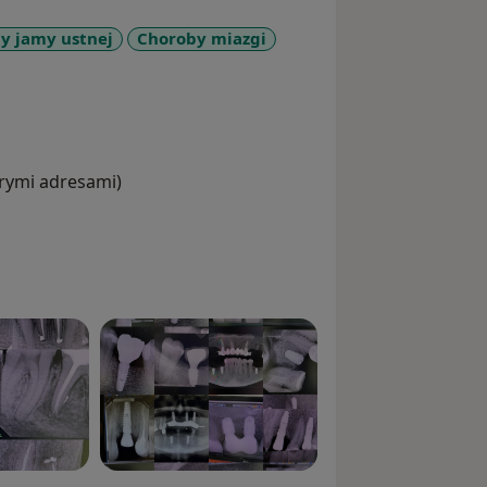
y jamy ustnej
Choroby miazgi
ases
órymi adresami)