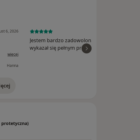
st 6, 2026
June 30, 
Jestem bardzo zadowolona z wizyty. Stomatol
wykazał się pełnym profesjonalizmem,
więcej
wi
spokojnym podejściem i dużą empatią. Wszys
zostało dokładnie wyjaśnione, a leczenie
Hanna
przebiegło sprawnie i bezboleś...
ęcej
doświadczeniu
, protetyczna)