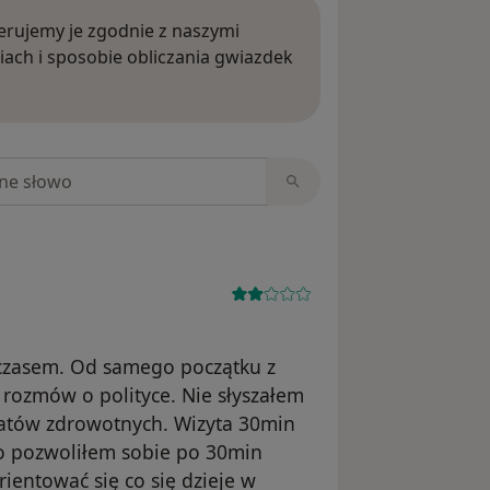
rujemy je zgodnie z naszymi
iach i sposobie obliczania gwiazdek
ięcej o opiniach
niach
 czasem. Od samego początku z
 rozmów o polityce. Nie słyszałem
atów zdrowotnych. Wizyta 30min
go pozwoliłem sobie po 30min
ientować się co się dzieje w