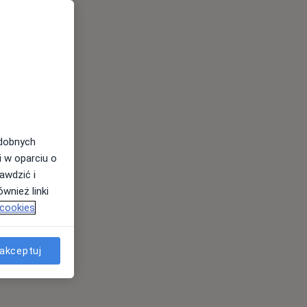
odobnych
i w oparciu o
awdzić i
wnież linki
 cookies
akceptuj