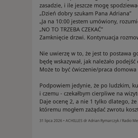
zasadzie, i ile jeszcze mogę spodziewa
„Dzień dobry szukam Pana Adriana”
„Ja na 10:00 jestem umówiony, rozumi
„NO TO TRZEBA CZEKAĆ”
Zamknięcie drzwi. Kontynuacja rozmow
Nie uwierzę w to, że jest to postawa go
będę wskazywał, jak należało podejść d
Może to być ćwiczenie/praca domowa z 
Podpowiem jedynie, że po ludzkim, ku
i czemu - czekałbym cierpliwe na wizyt
Daje ocenę 2, a nie 1 tylko dlatego, ż
któremu mogłem zażądać zwrotu koszt
31 lipca 2026
•
ACHILLES dr Adrian Rymarczyk / Radio M