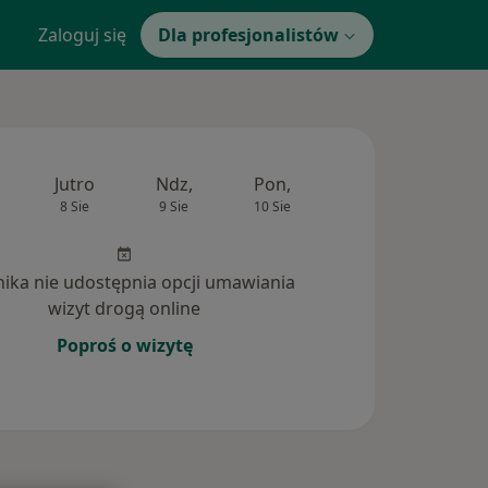
Zaloguj się
Dla profesjonalistów
Jutro
Ndz,
Pon,
Wt,
Śr,
8 Sie
9 Sie
10 Sie
11 Sie
12 Si
inika nie udostępnia opcji umawiania
wizyt drogą online
Poproś o wizytę