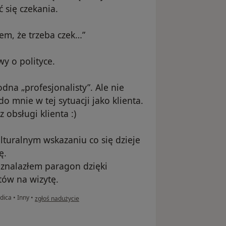
ć się czekania.
em, że trzeba czek…”
y o polityce.
dna „profesjonalisty”. Ale nie
o mnie w tej sytuacji jako klienta.
obsługi klienta :)
lturalnym wskazaniu co się dzieje
ę.
e znalazłem paragon dzięki
ów na wizytę.
w opinii użytkownika :)
edica
•
Inny
•
zgłoś nadużycie