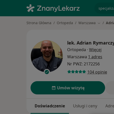
specjaliz
Strona Główna
Ortopeda
Warszawa
Adri
Zmień mi
lek.
Adrian Rymarcz
O spec
Ortopeda
·
Więcej
Warszawa
1 adres
Nr PWZ: 2172256
104 opinie
Umów wizytę
Doświadczenie
Usługi i ceny
Adr