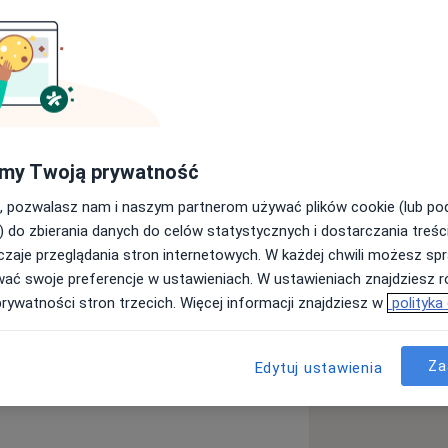
opeda traumatolog
my Twoją prywatność
 1997 roku (wydział lekarski); od
, pozwalasz nam i naszym partnerom używać plików cookie (lub p
rtopedii i traumatologii. Reprezentuje
) do zbierania danych do celów statystycznych i dostarczania treśc
a, barku, kręgosłupa i stawu skokowego
zaje przeglądania stron internetowych. W każdej chwili możesz spr
teotomie, endoprotezoplastyki stawów,
wać swoje preferencje w ustawieniach. W ustawieniach znajdziesz ró
e więzadeł, ścięgien; jest
prywatności stron trzecich. Więcej informacji znajdziesz w
polityka
cyjnych w Polsce i na świecie.
u
tenisa ziemnego Davis Cup i Prokom
ych polskich medalistów sportowych
Za
Edytuj ustawienia
ciarstwo, snowboard, kajakarstwo,
cy górscy). W październiku 2014 r.
yplom Europejskiego Specjalisty