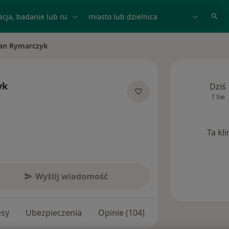
acja, badanie lub nazwisko
miasto lub dzielnica
an Rymarczyk
asto
yk
Dziś
7 Sie
jalizacjach
Ta kl
Wyślij wiadomość
esy
Ubezpieczenia
Opinie (104)