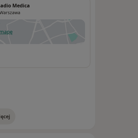
Radio Medica
Warszawa
 mapę
wiera się w nowej karcie
ęcej
adresie