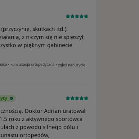
przyczynie, skutkach itd.),
ałania, z niczym się nie spieszył,
szystko w pięknym gabinecie.
w opinii użytkownika Bartłomiej S.
edica
•
konsultacja ortopedyczna
•
zgłoś nadużycie
zyty
cznością. Doktor Adrian uratował
 1,5 roku z aktywnego sportowca
kulach z powodu silnego bólu i
kunastu ortopedów,