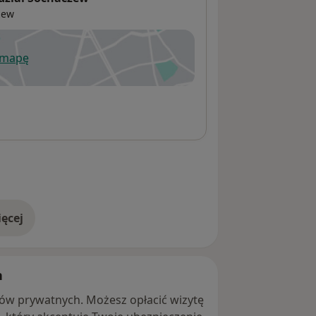
zew
 mapę
wiera się w nowej karcie
ęcej
adresie
h
ntów prywatnych. Możesz opłacić wizytę