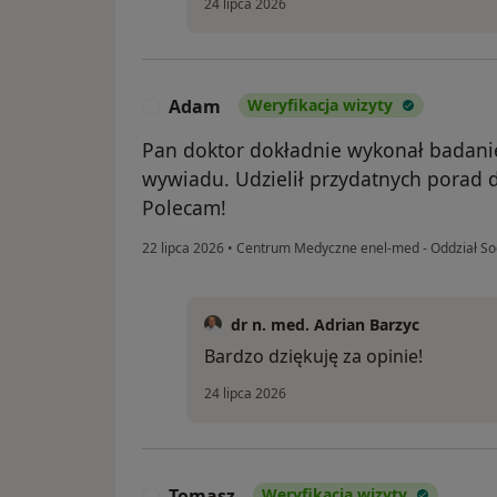
24 lipca 2026
Adam
Weryfikacja wizyty
A
Pan doktor dokładnie wykonał badani
wywiadu. Udzielił przydatnych porad do
Polecam!
22 lipca 2026
•
Centrum Medyczne enel-med - Oddział S
dr n. med. Adrian Barzyc
Bardzo dziękuję za opinie!
24 lipca 2026
Tomasz
Weryfikacja wizyty
T