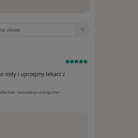
ięcej o opiniach
niach
o miły i uprzejmy lekarz z
ochaczew
•
konsultacja urologiczna
•