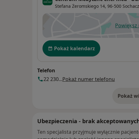
Stefana Żeromskiego 14,
96-500
Sochac
Powiększ
ot
Dostępność
Pokaż kalendarz
Telefon
22 230...
Pokaż numer telefonu
Pokaż wi
o 
Ubezpieczenia - brak akceptowanyc
Ten specjalista przyjmuje wyłącznie pacje