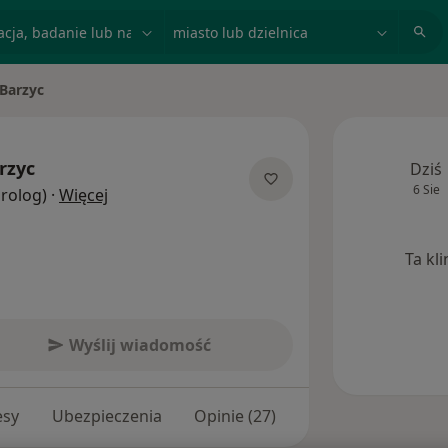
acja, badanie lub nazwisko
miasto lub dzielnica
 Barzyc
o
rzyc
Dziś
6 Sie
O specjalizacjach
Urolog)
·
Więcej
Ta kl
Wyślij wiadomość
esy
Ubezpieczenia
Opinie (27)