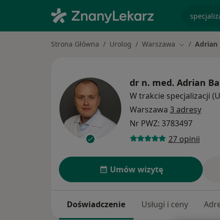
specjaliz
Strona Główna
Urolog
Warszawa
Adrian
Zmień miast
dr n. med.
Adrian Ba
W trakcie specjalizacji (
Warszawa
3 adresy
Nr PWZ: 3783497
27 opinii
Umów wizytę
Doświadczenie
Usługi i ceny
Adr