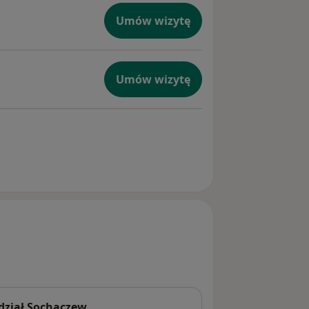
Umów wizytę
Umów wizytę
dział Sochaczew