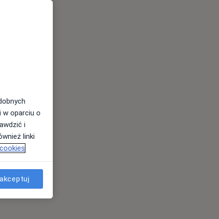
odobnych
i w oparciu o
awdzić i
wnież linki
 cookies
akceptuj