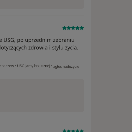
e USG, po uprzednim zebraniu
tyczących zdrowia i stylu życia.
w opinii użytkownika Adam
ochaczew
•
USG jamy brzusznej
•
zgłoś nadużycie