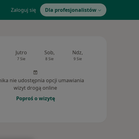
Zaloguj się
Dla profesjonalistów
Jutro
Sob,
Ndz,
Pon,
Wt,
7 Sie
8 Sie
9 Sie
10 Sie
11 Si
inika nie udostępnia opcji umawiania
wizyt drogą online
Poproś o wizytę