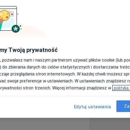
rsytetu Medycznego, studia na
zacyjne z urologii w Oddziale
ego Szpitala Klinicznego im. prof. W.
my Twoją prywatność
, pozwalasz nam i naszym partnerom używać plików cookie (lub p
aukowo-dydaktycznego w Katedrze i
) do zbierania danych do celów statystycznych i dostarczania treśc
icznej Warszawskiego Uniwersytetu
zaje przeglądania stron internetowych. W każdej chwili możesz spr
rzedklinicznymi w zakresie
wać swoje preferencje w ustawieniach. W ustawieniach znajdziesz ró
 oraz prowadzę zajęcia dla kierunku
prywatności stron trzecich. Więcej informacji znajdziesz w
polityka
zjologią.
 programu kształcenia WUM MD PhD,
Za
Edytuj ustawienia
u moczowego
adań i Rozwoju (NCBR) w ramach
_diseases
tyczna szansą rozwoju Warszawskiego
ramie ukończyłem obroną rozprawy