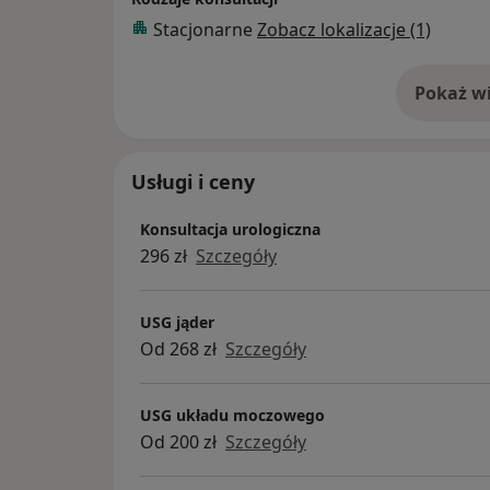
doktorskiej noszącej tytuł: „Wpływ dowie
Stacjonarne
Zobacz lokalizacje (1)
oraz L-argininy w buforze o kwasowym odcz
występowanie zaburzeń rytmu serca u szcz
mięśnia sercowego”.
Pokaż wi
o 
W 2024 roku uzyskałem Certyfikat Polskie
(PTU) w zakresie badań jamy brzusznej ora
Usługi i ceny
dotyczące ultrasonografii w urologii.
Konsultacja urologiczna
296 zł
Szczegóły
USG jąder
Od 268 zł
Szczegóły
USG układu moczowego
Od 200 zł
Szczegóły