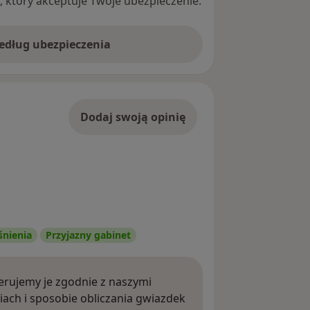
ę, który akceptuje Twoje ubezpieczenie.
według ubezpieczenia
Dodaj swoją opinię
śnienia
Przyjazny gabinet
rujemy je zgodnie z naszymi
iach i sposobie obliczania gwiazdek