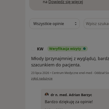
Dowiedz się w
na
Dowiedz się więcej
Szukaj w opi
KW
Weryfikacja wizyty
K
Młody (przynajmniej z wyglądu), bardz
szacunkiem do pacjenta.
23 lipca 2026
•
Centrum Medyczne enel-med - Oddział S
w opinii użytkownika KW
zgłoś nadużycie
dr n. med. Adrian Barzyc
Bardzo dziękuję za opinie!