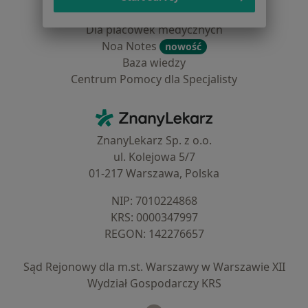
Dla lekarzy
Dla placówek medycznych
Noa Notes
nowość
Baza wiedzy
Centrum Pomocy dla Specjalisty
Kontakt
ZnanyLekarz - Strona główna
ZnanyLekarz Sp. z o.o.
ul. Kolejowa 5/7
01-217 Warszawa, Polska
NIP: ⁠7010224868
KRS: ⁠0000347997
REGON: ⁠142276657
Sąd Rejonowy dla m.st. Warszawy w Warszawie XII
Wydział Gospodarczy KRS