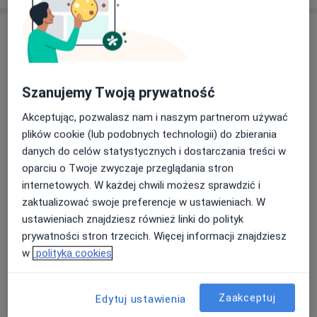
Usługi i ceny
Konsultacja okulistyczna
100 zł
Szczegóły
Szanujemy Twoją prywatność
Badania dna oka
Akceptując, pozwalasz nam i naszym partnerom używać
50 zł
Szczegóły
plików cookie (lub podobnych technologii) do zbierania
danych do celów statystycznych i dostarczania treści w
oparciu o Twoje zwyczaje przeglądania stron
Badania okulistyczne
internetowych. W każdej chwili możesz sprawdzić i
Od 50 zł
Szczegóły
zaktualizować swoje preferencje w ustawieniach. W
ustawieniach znajdziesz również linki do polityk
Badanie pola widzenia
prywatności stron trzecich. Więcej informacji znajdziesz
50 zł
Szczegóły
w
polityka cookies
Drobne zabiegi okulistyczne
Od 50 zł
Szczegóły
Zaakceptuj
Edytuj ustawienia