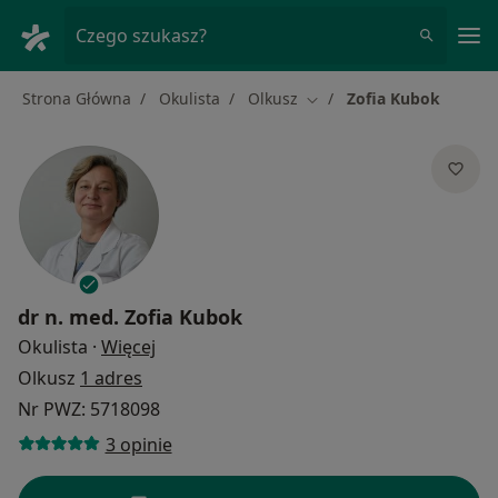
Me
Czego szukasz?
Strona Główna
Okulista
Olkusz
Zofia Kubok
Zmień miasto
dr n. med.
Zofia Kubok
O specjalizacjach
Okulista
·
Więcej
Olkusz
1 adres
Nr PWZ: 5718098
3 opinie