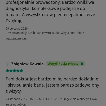
profesjonalnie prowadzony. Bardzo wnikliwa
diagnostyka, kompleksowe podejście do
tematu. A wszystko to w przemiłej atmosferze.
Dziękuję.
29 stycznia 2020
•
W innym miejscu
•
badanie wzroku plus wizyta kontrolna
•
w opinii użytkownika Konto zostało usunięte
zgłoś nadużycie
Zbigniew Kawala
Weryfikacja wizyty
Pani doktor jest bardzo miła, bardzo dokładnie
i skrupulatnie bada, jestem bardzo zadowolony
z wizyty.
2 listopada 2017
•
INTER-MED OLKUSZ
•
usunięcie ciała obcego z oka
•
w opinii użytkownika Zbigniew Kawala
zgłoś nadużycie