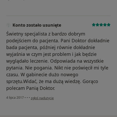
Konto zostało usunięte
Świetny specjalista z bardzo dobrym
podejściem do pacjenta. Pani Doktor dokładnie
bada pacjenta, później równie dokładnie
wyjaśnia w czym jest problem i jak będzie
wyglądało leczenie. Odpowiada na wszystkie
pytania. Nie pogania. Nikt nie poświęcił mi tyle
czasu. W gabinecie dużo nowego
sprzętu.Widać, że ma dużą wiedzę. Gorąco
polecam Panią Doktor.
w opinii użytkownika Konto zostało usunięte
4 lipca 2017
•
•
•
zgłoś nadużycie