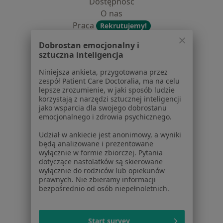
Dostępność
O nas
Praca
Rekrutujemy!
Partnerzy
Dobrostan emocjonalny i
Centrum prasowe
sztuczna inteligencja
Kontakt
Niniejsza ankieta, przygotowana przez
Dla pacjentów
zespół Patient Care Doctoralia, ma na celu
lepsze zrozumienie, w jaki sposób ludzie
Lekarze
korzystają z narzędzi sztucznej inteligencji
jako wsparcia dla swojego dobrostanu
Placówki medyczne
emocjonalnego i zdrowia psychicznego.
Pytania i odpowiedzi
Usługi i zabiegi
Udział w ankiecie jest anonimowy, a wyniki
będą analizowane i prezentowane
Choroby
wyłącznie w formie zbiorczej. Pytania
Pomoc
dotyczące nastolatków są skierowane
Aplikacje mobilne
wyłącznie do rodziców lub opiekunów
prawnych. Nie zbieramy informacji
Blog dla pacjentów
bezpośrednio od osób niepełnoletnich.
Dla profesjonalistów
Cennik
Start survey