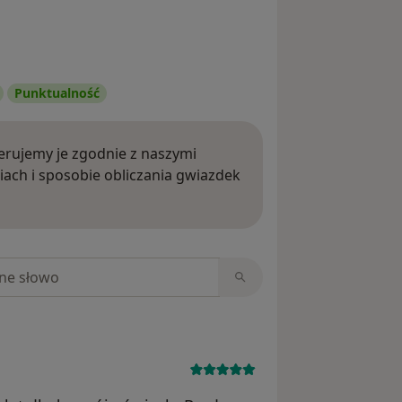
Punktualność
rujemy je zgodnie z naszymi
iach i sposobie obliczania gwiazdek
ięcej o opiniach
niach