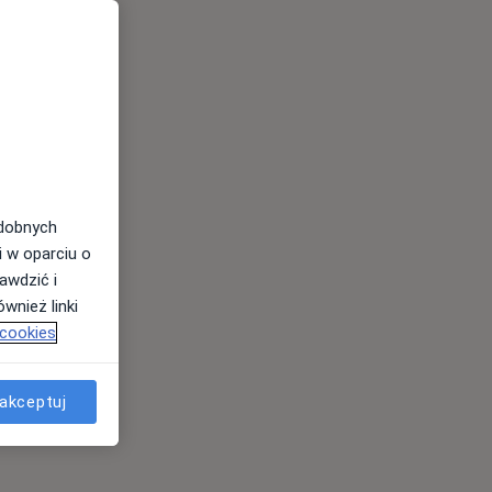
odobnych
i w oparciu o
awdzić i
wnież linki
 cookies
akceptuj