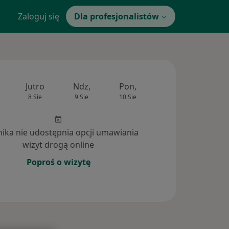
Zaloguj się
Dla profesjonalistów
Jutro
Ndz,
Pon,
Wt,
Śr,
8 Sie
9 Sie
10 Sie
11 Sie
12 Si
inika nie udostępnia opcji umawiania
wizyt drogą online
Poproś o wizytę