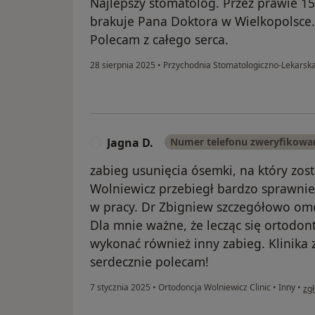
Najlepszy stomatolog. Przez prawie 15
brakuje Pana Doktora w Wielkopolsce.
Polecam z całego serca.
28 sierpnia 2025
•
Przychodnia Stomatologiczno-Lekarsk
Jagna D.
Numer telefonu zweryfikowa
J
zabieg usunięcia ósemki, na który zos
Wolniewicz przebiegł bardzo sprawnie
w pracy. Dr Zbigniew szczegółowo omó
Dla mnie ważne, że lecząc się ortodo
wykonać również inny zabieg. Klinika 
serdecznie polecam!
w o
7 stycznia 2025
•
Ortodoncja Wolniewicz Clinic
•
Inny
•
zg