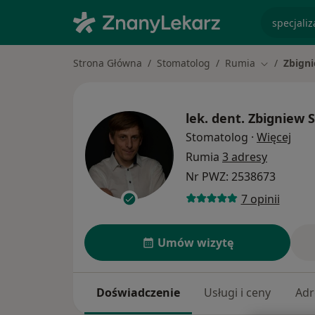
specjaliz
Strona Główna
Stomatolog
Rumia
Zbigni
Zmień mias
lek. dent.
Zbigniew 
O sp
Stomatolog
·
Więcej
Rumia
3 adresy
Nr PWZ: 2538673
7 opinii
Umów wizytę
Doświadczenie
Usługi i ceny
Adr