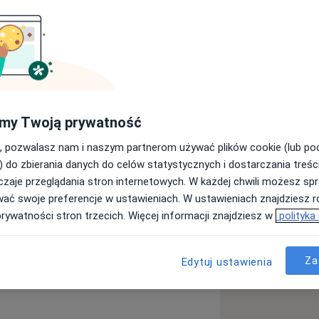
matologiczną w szczególności
logią. Pasjonują mnie pełne
yczna. Nieustannie podnoszę swoje
 za granicą. Moja praca chirurgiczno -
łpracy z ortodontą. Zadowolony
my Twoją prywatność
 motto towarzyszy mi na co dzień.
, pozwalasz nam i naszym partnerom używać plików cookie (lub p
) do zbierania danych do celów statystycznych i dostarczania treśc
zaje przeglądania stron internetowych. W każdej chwili możesz spr
wać swoje preferencje w ustawieniach. W ustawieniach znajdziesz ró
prywatności stron trzecich. Więcej informacji znajdziesz w
polityka
Za
Edytuj ustawienia
nica
Ból zęba
Choroby miazgi