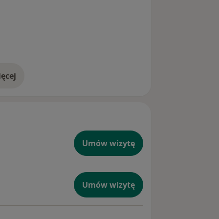
ęcej
doświadczeniu
Umów wizytę
Umów wizytę