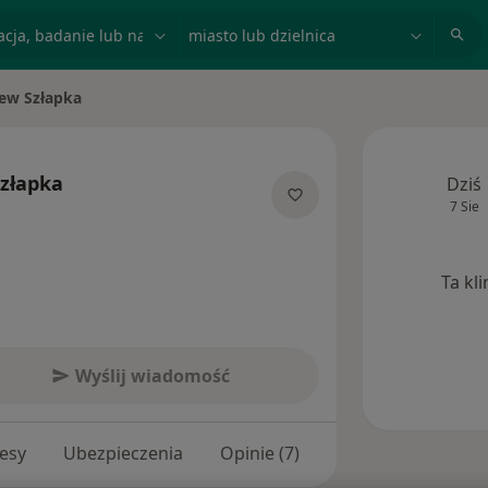
acja, badanie lub nazwisko
miasto lub dzielnica
ew Szłapka
to
Szłapka
Dziś
7 Sie
ecjalizacjach
Ta kl
Wyślij wiadomość
esy
Ubezpieczenia
Opinie (7)