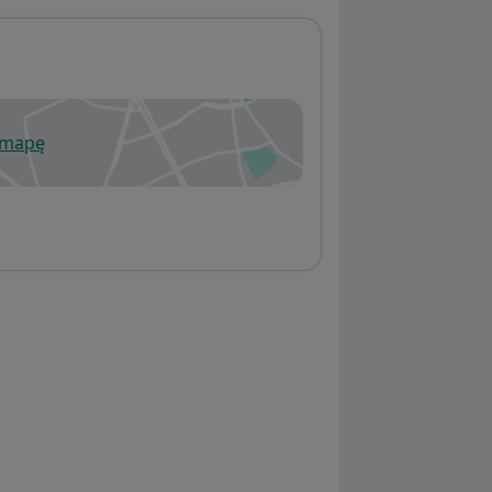
 mapę
wiera się w nowej karcie