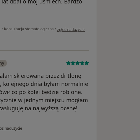
 lat dbał o mój uśmiech. Bardzo
w opinii użytkownika Daria
a
•
Konsultacja stomatologiczna
•
zgłoś nadużycie
ny
tałam skierowana przez dr Ilonę
, kolejnego dnia byłam normalnie
wił co po kolei będzie robione.
ntycznie w jednym miejscu mogłam
zasługuję na najwyższą ocenę!
pinii użytkownika Jagna D.
łoś nadużycie