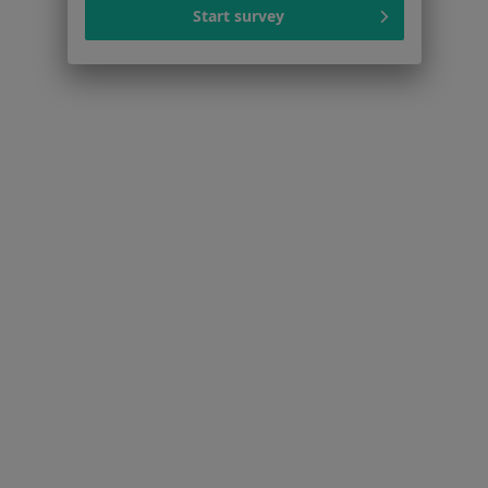
Start survey
Praca
Rekrutujemy!
Partnerzy
Centrum prasowe
Kontakt
Dla pacjentów
Lekarze
Placówki medyczne
Pytania i odpowiedzi
Usługi i zabiegi
Choroby
Pomoc
Aplikacje mobilne
Blog dla pacjentów
Dla profesjonalistów
Cennik
Dla lekarzy