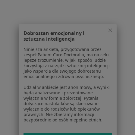
Braki zębowe w Kołobrzegu
Więcej (15)
Więcej w kategorii: Najczęście leczone chorob
Dobrostan emocjonalny i
sztuczna inteligencja
Niniejsza ankieta, przygotowana przez
zespół Patient Care Doctoralia, ma na celu
lepsze zrozumienie, w jaki sposób ludzie
Serwis
korzystają z narzędzi sztucznej inteligencji
jako wsparcia dla swojego dobrostanu
Regulamin
emocjonalnego i zdrowia psychicznego.
Polityka prywatności pacjentów
Udział w ankiecie jest anonimowy, a wyniki
Polityka prywatności profesjonalistów
będą analizowane i prezentowane
Polityka prywatności dla profesjonalistów, których
wyłącznie w formie zbiorczej. Pytania
dotyczące nastolatków są skierowane
dane pozyskaliśmy samodzielnie
wyłącznie do rodziców lub opiekunów
Polityka cookies
prawnych. Nie zbieramy informacji
Jak działają wyniki wyszukiwania
bezpośrednio od osób niepełnoletnich.
Dostępność
O nas