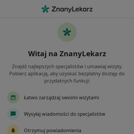
Me
Czego szukasz?
Strona Główna
Stomatolog
Kołobrzeg
Yurii Obukh
Zmień miasto
Witaj na ZnanyLekarz
Znajdź najlepszych specjalistów i umawiaj wizyty.
Pobierz aplikację, aby uzyskać bezpłatny dostęp do
przydatnych funkcji:
lek. dent.
Yurii Obukhov
O specjalizacjach
Stomatolog
·
Więcej
Łatwo zarządzaj swoimi wizytami
Kołobrzeg
1 adres
Nr PWZ: 3759392
Wysyłaj wiadomości do specjalistów
17 opinii
Otrzymuj powiadomienia