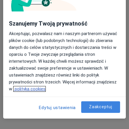
Adres
Stomedica Waszczuk-Dziekan
Szanujemy Twoją prywatność
Żółkiewskiego 1A/III,
78-100
Kołobrzeg
Akceptując, pozwalasz nam i naszym partnerom używać
plików cookie (lub podobnych technologii) do zbierania
Powiększ mapę
danych do celów statystycznych i dostarczania treści w
otwiera się w nowej karcie
oparciu o Twoje zwyczaje przeglądania stron
Dostępność
internetowych. W każdej chwili możesz sprawdzić i
W tym gabinecie nie można umawiać wizyt przez
zaktualizować swoje preferencje w ustawieniach. W
internet
ustawieniach znajdziesz również linki do polityk
Co mam zrobić w tej sytuacji?
prywatności stron trzecich. Więcej informacji znajdziesz
w
polityka cookies
Pokaż więcej
o adresie
Zaakceptuj
Edytuj ustawienia
Ubezpieczenia - brak akceptowanych