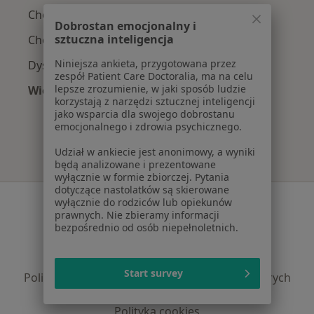
Choroby ginekologiczne w Mysłowicach
Dobrostan emocjonalny i
sztuczna inteligencja
Choroby szyjki macicy w Mysłowicach
Niniejsza ankieta, przygotowana przez
Dysplazja szyjki macicy w Mysłowicach
zespół Patient Care Doctoralia, ma na celu
lepsze zrozumienie, w jaki sposób ludzie
Więcej (14)
korzystają z narzędzi sztucznej inteligencji
Więcej w kategorii: Najczęście leczone chorob
jako wsparcia dla swojego dobrostanu
emocjonalnego i zdrowia psychicznego.
Udział w ankiecie jest anonimowy, a wyniki
będą analizowane i prezentowane
wyłącznie w formie zbiorczej. Pytania
dotyczące nastolatków są skierowane
Serwis
wyłącznie do rodziców lub opiekunów
prawnych. Nie zbieramy informacji
Regulamin
bezpośrednio od osób niepełnoletnich.
Polityka prywatności pacjentów
Polityka prywatności profesjonalistów
Start survey
Polityka prywatności dla profesjonalistów, których
dane pozyskaliśmy samodzielnie
Polityka cookies