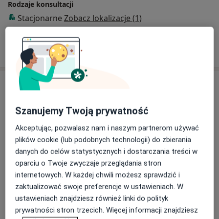
Rodzaje konsultacji
Stacjonarne
Zobacz lokalizacje (1)
Pokaż więcej
o doświadczeniu
Usługi i ceny
Zwężanie przedsionka pochwy
Szanujemy Twoją prywatność
kwasem hialuronowym
Umów wizytę
1 600 zł
Szczegóły
Akceptując, pozwalasz nam i naszym partnerom używać
plików cookie (lub podobnych technologii) do zbierania
Prowadzenie ciąży + USG
danych do celów statystycznych i dostarczania treści w
Umów wizytę
300 zł
Szczegóły
oparciu o Twoje zwyczaje przeglądania stron
internetowych. W każdej chwili możesz sprawdzić i
zaktualizować swoje preferencje w ustawieniach. W
Założenie wkładki
ustawieniach znajdziesz również linki do polityk
wewnątrzmacicznej niehormonalnej
Umów wizytę
850 zł
Szczegóły
prywatności stron trzecich. Więcej informacji znajdziesz