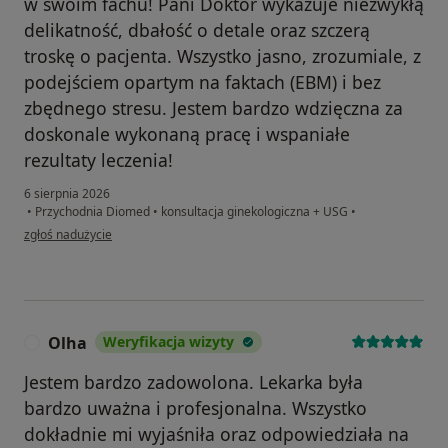
w swoim fachu! Pani Doktor wykazuje niezwykłą
delikatność, dbałość o detale oraz szczerą
troskę o pacjenta. Wszystko jasno, zrozumiale, z
podejściem opartym na faktach (EBM) i bez
zbędnego stresu. Jestem bardzo wdzięczna za
doskonale wykonaną pracę i wspaniałe
rezultaty leczenia!
6 sierpnia 2026
•
Przychodnia Diomed
•
konsultacja ginekologiczna + USG
•
w opinii użytkownika Tis Iryna
zgłoś nadużycie
Olha
Weryfikacja wizyty
O
Jestem bardzo zadowolona. Lekarka była
bardzo uważna i profesjonalna. Wszystko
dokładnie mi wyjaśniła oraz odpowiedziała na