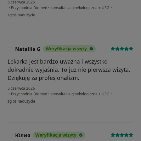
6 czerwca 2026
•
Przychodnia Diomed
•
konsultacja ginekologiczna + USG
•
w opinii użytkownika Iryna
zgłoś nadużycie
Nataliia G
Weryfikacja wizyty
N
Lekarka jest bardzo uważna i wszystko
dokładnie wyjaśnia. To już nie pierwsza wizyta.
Dziękuję za profesjonalizm.
5 czerwca 2026
•
Przychodnia Diomed
•
konsultacja ginekologiczna + USG
•
w opinii użytkownika Nataliia G
zgłoś nadużycie
Юлия
Weryfikacja wizyty
Ю