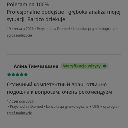
Polecam na 100%
Profesjonalne podejście i głęboka analiza mojej
sytuacji. Bardzo dziękuję
19 czerwca 2026
•
Przychodnia Diomed
•
konsultacja ginekologiczna
•
w opinii użytkownika Elena
zgłoś nadużycie
Аліна Тимчишина
Weryfikacja wizyty
А
Отличный компетентный врач, отлично
подошла к вопросам, очень рекомендуем
17 czerwca 2026
•
Przychodnia Diomed
•
konsultacja ginekologiczna + USG + cytologia
•
w opinii użytkownika Аліна Тимчишина
zgłoś nadużycie