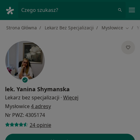
Me
Czego szukasz?
Strona Główna
Lekarz Bez Specjalizacji
Mysłowice
Y
Zmień 
lek.
Yanina Shymanska
O specjalizacjach
Lekarz bez specjalizacji
·
Więcej
Mysłowice
4 adresy
Nr PWZ: 4305174
24 opinie