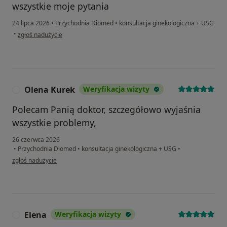
wszystkie moje pytania
24 lipca 2026
•
Przychodnia Diomed
•
konsultacja ginekologiczna + USG
w opinii użytkownika Olha
•
zgłoś nadużycie
Olena Kurek
Weryfikacja wizyty
O
Polecam Panią doktor, szczegółowo wyjaśnia
wszystkie problemy,
26 czerwca 2026
•
Przychodnia Diomed
•
konsultacja ginekologiczna + USG
•
w opinii użytkownika Olena Kurek
zgłoś nadużycie
Elena
Weryfikacja wizyty
E