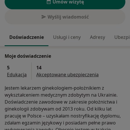
Umów wizytę
Wyślij wiadomość
Doświadczenie
Usługi i ceny
Adresy
Ubezpi
Moje doświadczenie
5
14
Edukacja
Akceptowane ubezpieczenia
Jestem lekarzem ginekologiem-położnikiem z
wykształceniem medycznym zdobytym na Ukrainie.
Doświadczenie zawodowe w zakresie położnictwa i
ginekologii zdobywam od 2013 roku. Od kilku lat
pracuję w Polsce – uzyskałam nostryfikację dyplomu,
zdałam egzamin językowy i posiadam pełne prawo
wykonywania zawodu. Obecnie jestem w trakcie