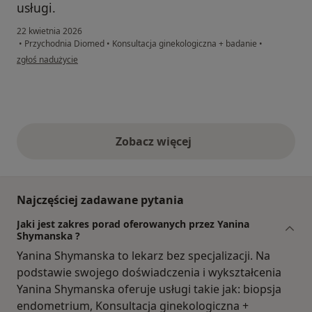
usługi.
22 kwietnia 2026
•
Przychodnia Diomed
•
Konsultacja ginekologiczna + badanie
•
w opinii użytkownika Huyen
zgłoś nadużycie
Zobacz więcej
opinie powyżej
Najczęściej zadawane pytania
Jaki jest zakres porad oferowanych przez Yanina
Shymanska ?
Yanina Shymanska to lekarz bez specjalizacji. Na
podstawie swojego doświadczenia i wykształcenia
Yanina Shymanska oferuje usługi takie jak: biopsja
endometrium, Konsultacja ginekologiczna +