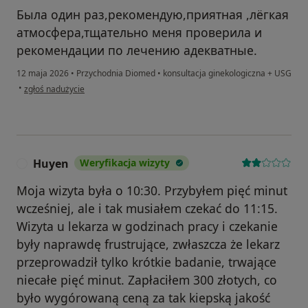
Была один раз,рекомендую,приятная ,лёгкая
атмосфера,тщательно меня проверила и
рекомендации по лечению адекватные.
12 maja 2026
•
Przychodnia Diomed
•
konsultacja ginekologiczna + USG
w opinii użytkownika Юлия
•
zgłoś nadużycie
Huyen
Weryfikacja wizyty
H
Moja wizyta była o 10:30. Przybyłem pięć minut
wcześniej, ale i tak musiałem czekać do 11:15.
Wizyta u lekarza w godzinach pracy i czekanie
były naprawdę frustrujące, zwłaszcza że lekarz
przeprowadził tylko krótkie badanie, trwające
niecałe pięć minut. Zapłaciłem 300 złotych, co
było wygórowaną ceną za tak kiepską jakość