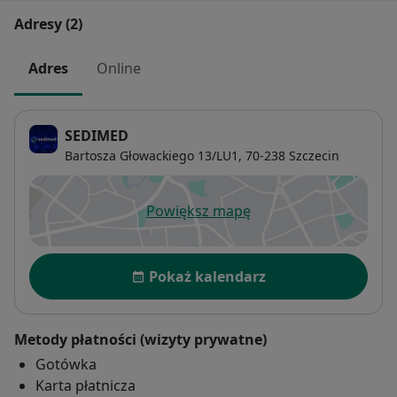
Adresy (2)
Adres
Online
SEDIMED
Bartosza Głowackiego 13/LU1,
70-238
Szczecin
Powiększ mapę
otwiera się w nowej karcie
Dostępność
Pokaż kalendarz
Metody płatności (wizyty prywatne)
Gotówka
Karta płatnicza