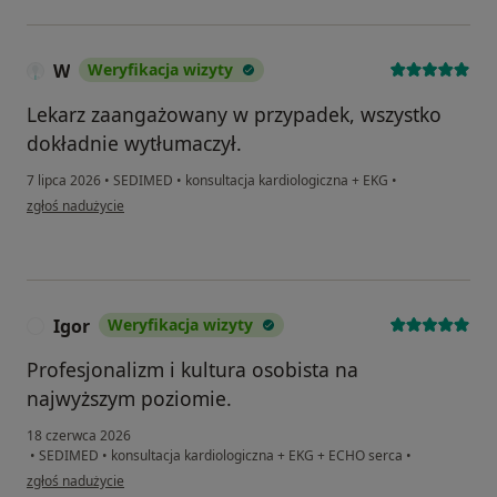
W
Weryfikacja wizyty
Lekarz zaangażowany w przypadek, wszystko
dokładnie wytłumaczył.
7 lipca 2026
•
SEDIMED
•
konsultacja kardiologiczna + EKG
•
w opinii użytkownika W
zgłoś nadużycie
Igor
Weryfikacja wizyty
I
Profesjonalizm i kultura osobista na
najwyższym poziomie.
18 czerwca 2026
•
SEDIMED
•
konsultacja kardiologiczna + EKG + ECHO serca
•
w opinii użytkownika Igor
zgłoś nadużycie