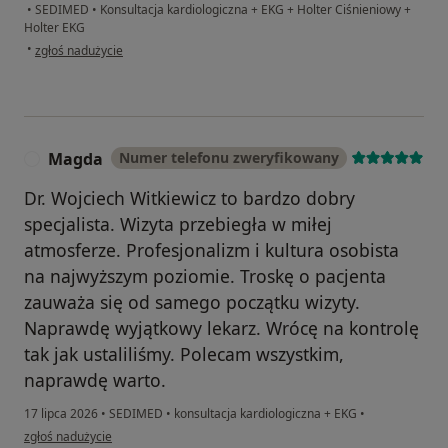
•
SEDIMED
•
Konsultacja kardiologiczna + EKG + Holter Ciśnieniowy +
Holter EKG
w opinii użytkownika Z.G
•
zgłoś nadużycie
Magda
Numer telefonu zweryfikowany
M
Dr. Wojciech Witkiewicz to bardzo dobry
specjalista. Wizyta przebiegła w miłej
atmosferze. Profesjonalizm i kultura osobista
na najwyższym poziomie. Troskę o pacjenta
zauważa się od samego początku wizyty.
Naprawdę wyjątkowy lekarz. Wrócę na kontrolę
tak jak ustaliliśmy. Polecam wszystkim,
naprawdę warto.
17 lipca 2026
•
SEDIMED
•
konsultacja kardiologiczna + EKG
•
w opinii użytkownika Magda
zgłoś nadużycie