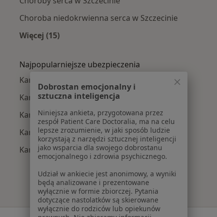
Choroby serca w Szczecinie
Choroba niedokrwienna serca w Szczecinie
Więcej (15)
Więcej w kategorii: Najczęście leczone chorob
Najpopularniejsze ubezpieczenia
Kardiolodzy z Allianz w Szczecinie
Dobrostan emocjonalny i
sztuczna inteligencja
Kardiolodzy z PZU Zdrowie w Szczecinie
Niniejsza ankieta, przygotowana przez
Kardiolodzy z Świat Zdrowia w Szczecinie
zespół Patient Care Doctoralia, ma na celu
lepsze zrozumienie, w jaki sposób ludzie
Kardiolodzy z Compensa w Szczecinie
korzystają z narzędzi sztucznej inteligencji
jako wsparcia dla swojego dobrostanu
Kardiolodzy z POLMED w Szczecinie
emocjonalnego i zdrowia psychicznego.
Udział w ankiecie jest anonimowy, a wyniki
będą analizowane i prezentowane
wyłącznie w formie zbiorczej. Pytania
dotyczące nastolatków są skierowane
wyłącznie do rodziców lub opiekunów