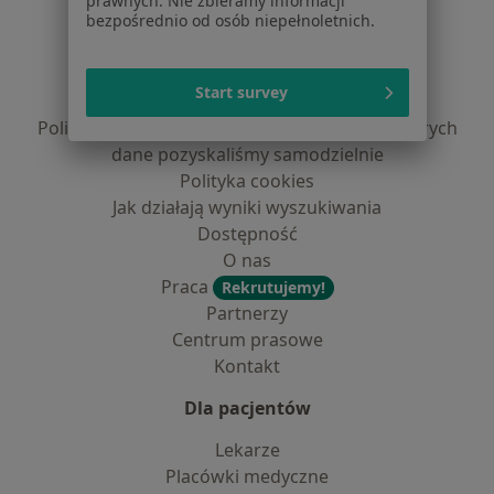
prawnych. Nie zbieramy informacji
Serwis
bezpośrednio od osób niepełnoletnich.
Regulamin
Polityka prywatności pacjentów
Start survey
Polityka prywatności profesjonalistów
Polityka prywatności dla profesjonalistów, których
dane pozyskaliśmy samodzielnie
Polityka cookies
Jak działają wyniki wyszukiwania
Dostępność
O nas
Praca
Rekrutujemy!
Partnerzy
Centrum prasowe
Kontakt
Dla pacjentów
Lekarze
Placówki medyczne