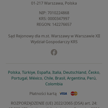
01-217 Warszawa, Polska
NIP: ⁠7010224868
KRS: ⁠0000347997
REGON: ⁠142276657
Sąd Rejonowy dla m.st. Warszawy w Warszawie XII
Wydział Gospodarczy KRS
Facebook
otwiera się w nowej karcie
otwiera się w nowej karcie
otwiera się w nowej karcie
otwiera się w nowej karcie
otwiera się w nowej karci
otwiera się
otwi
Polska
,
Türkiye
,
España
,
Italia
,
Deutschland
,
Česko
,
otwiera się w nowej karcie
otwiera się w nowej karcie
otwiera się w nowej karcie
otwiera się w nowej kar
otwiera się 
otwier
Portugal
,
México
,
Chile
,
Brasil
,
Argentina
,
Perú
,
otwiera się w nowej karc
Colombia
Płatności kartą
ROZPORZĄDZENIE (UE) 2022/2065 (DSA) art. 24: