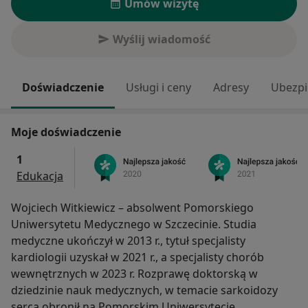
Umów wizytę
Wyślij wiadomość
Doświadczenie
Usługi i ceny
Adresy
Ubezpi
Moje doświadczenie
1
Edukacja
Wojciech Witkiewicz – absolwent Pomorskiego
Uniwersytetu Medycznego w Szczecinie. Studia
medyczne ukończył w 2013 r., tytuł specjalisty
kardiologii uzyskał w 2021 r., a specjalisty chorób
wewnętrznych w 2023 r. Rozprawę doktorską w
dziedzinie nauk medycznych, w temacie sarkoidozy
serca obronił na Pomorskim Uniwersytecie