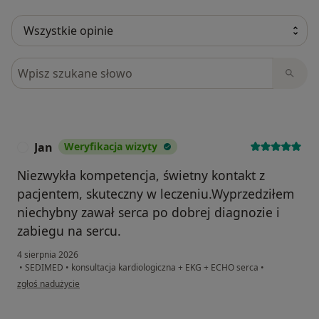
Szukaj w opiniach
Jan
Weryfikacja wizyty
J
Niezwykła kompetencja, świetny kontakt z
pacjentem, skuteczny w leczeniu.Wyprzedziłem
niechybny zawał serca po dobrej diagnozie i
zabiegu na sercu.
4 sierpnia 2026
•
SEDIMED
•
konsultacja kardiologiczna + EKG + ECHO serca
•
w opinii użytkownika Jan
zgłoś nadużycie