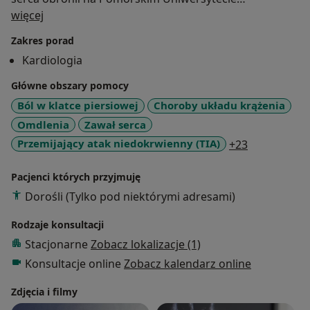
O mnie
Medycznym w 2022 r.
więcej
Zakres porad
Obecnie pracuje w Oddziale Kardiologii
Kardiologia
Samodzielnego Publicznego Wojewódzkiego Szpitala
Zespolonego przy ulicy Arkońskiej, a w przeszłości był
Główne obszary pomocy
lekarzem w Klinice Kardiologii z Intensywnym
Ból w klatce piersiowej
Choroby układu krążenia
Nadzorem Kardiologicznym Pomorskiego
Omdlenia
Zawał serca
Uniwersytetu w Szczecinie. W latach 2020-2022
a11y_sr_mo
Przemijający atak niedokrwienny (TIA)
+23
współprowadził Szpital Tymczasowy w Szczecinie.
Pacjenci których przyjmuję
Członek Polskiego Towarzystwa Kardiologicznego,
Dorośli (Tylko pod niektórymi adresami)
Rzecznik Praw Lekarza, Członek Prezydium Okręgowej
Rady Lekarskiej i Przewodniczący Komisji Kształcenia
Rodzaje konsultacji
Podyplomowego ORL w Szczecinie. Autor publikacji
Stacjonarne
Zobacz lokalizacje (1)
naukowych, organizator konferencji, kursów i
Konsultacje online
Zobacz kalendarz online
warsztatów z zakresu kardiologii i nie tylko.
Dotychczasową wiedzę i umiejętności zdobywał
Zdjęcia i filmy
pracując na oddziałach kardiologicznych, chorób