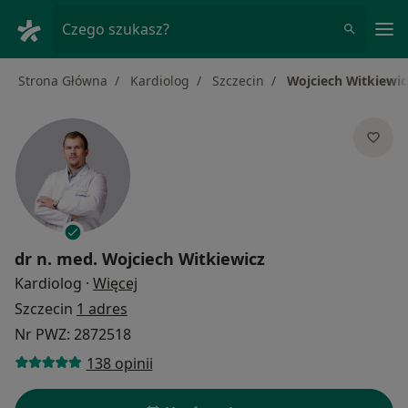
Me
Czego szukasz?
Strona Główna
Kardiolog
Szczecin
Wojciech Witkiewic
dr n. med.
Wojciech Witkiewicz
O specjalizacjach
Kardiolog
·
Więcej
Szczecin
1 adres
Nr PWZ: 2872518
138 opinii