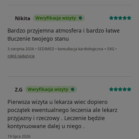
Nikita
Weryfikacja wizyty
N
Bardzo przyjemna atmosfera i bardzo łatwe
tłuczenie twojego stanu
3 sierpnia 2026
•
SEDIMED
•
konsultacja kardiologiczna + EKG
•
w opinii użytkownika Nikita
zgłoś nadużycie
Z.G
Weryfikacja wizyty
Z
Pierwsza wizyta u lekarza wiec dopiero
początek ewentualnego leczenia ale lekarz
przyjazny i rzeczowy . Leczenie będzie
kontynuowane dalej u niego .
19 lipca 2026