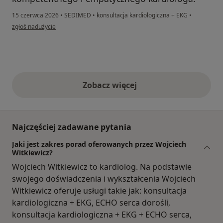
15 czerwca 2026
•
SEDIMED
•
konsultacja kardiologiczna + EKG
•
w opinii użytkownika Żaneta
zgłoś nadużycie
Zobacz więcej
opinie powyżej
Najczęściej zadawane pytania
Jaki jest zakres porad oferowanych przez Wojciech
Witkiewicz?
Wojciech Witkiewicz to kardiolog. Na podstawie
swojego doświadczenia i wykształcenia Wojciech
Witkiewicz oferuje usługi takie jak: konsultacja
kardiologiczna + EKG, ECHO serca dorośli,
konsultacja kardiologiczna + EKG + ECHO serca,