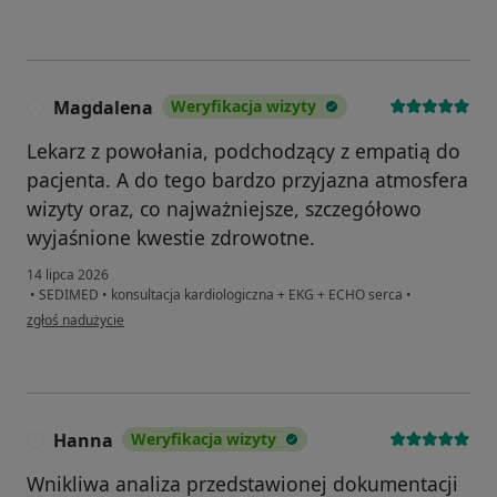
Magdalena
Weryfikacja wizyty
M
Lekarz z powołania, podchodzący z empatią do
pacjenta. A do tego bardzo przyjazna atmosfera
wizyty oraz, co najważniejsze, szczegółowo
wyjaśnione kwestie zdrowotne.
14 lipca 2026
•
SEDIMED
•
konsultacja kardiologiczna + EKG + ECHO serca
•
w opinii użytkownika Magdalena
zgłoś nadużycie
Hanna
Weryfikacja wizyty
H
Wnikliwa analiza przedstawionej dokumentacji