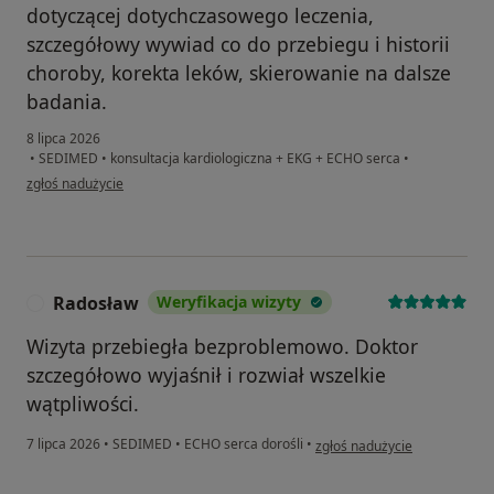
dotyczącej dotychczasowego leczenia,
szczegółowy wywiad co do przebiegu i historii
choroby, korekta leków, skierowanie na dalsze
badania.
8 lipca 2026
•
SEDIMED
•
konsultacja kardiologiczna + EKG + ECHO serca
•
w opinii użytkownika Hanna
zgłoś nadużycie
Radosław
Weryfikacja wizyty
R
Wizyta przebiegła bezproblemowo. Doktor
szczegółowo wyjaśnił i rozwiał wszelkie
wątpliwości.
w opinii użytkownika Radosł
7 lipca 2026
•
SEDIMED
•
ECHO serca dorośli
•
zgłoś nadużycie