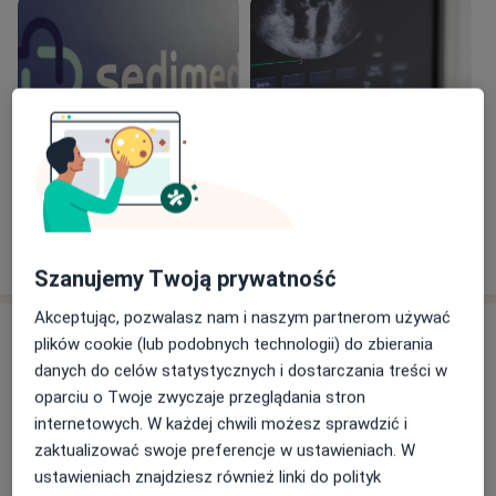
wewnętrznych, w tym z pododdziałem nadciśnienia
tętniczego, a także Szpitalnych Oddziałach
Ratunkowych oraz w Nocnej i Świątecznej Pomocy
Lekarskiej. Uczestnik wielu kursów doszkalających,
warsztatów, konferencji krajowych i zagranicznych, w
tym z zakresu echokardiografii, ultrasonografii tętnic
dogłowowych, usg płuc i kardiologii inwazyjnej.
Zobacz galerię (6)
Prywatnie mąż i ojciec dwójki dzieci, pasjonat
numizmatyki oraz historii Pomorza Zachodniego.
Pokaż więcej
o doświadczeniu
Szanujemy Twoją prywatność
Akceptując, pozwalasz nam i naszym partnerom używać
Usługi i ceny
plików cookie (lub podobnych technologii) do zbierania
danych do celów statystycznych i dostarczania treści w
Konsultacja kardiologiczna + EKG
Umów wizytę
oparciu o Twoje zwyczaje przeglądania stron
350 zł
Szczegóły
internetowych. W każdej chwili możesz sprawdzić i
zaktualizować swoje preferencje w ustawieniach. W
ECHO serca dorośli
ustawieniach znajdziesz również linki do polityk
Umów wizytę