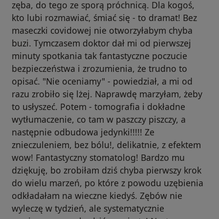
zęba, do tego ze sporą próchnicą. Dla kogoś,
kto lubi rozmawiać, śmiać się - to dramat! Bez
maseczki covidowej nie otworzyłabym chyba
buzi. Tymczasem doktor dał mi od pierwszej
minuty spotkania tak fantastyczne poczucie
bezpieczeństwa i zrozumienia, że trudno to
opisać. "Nie oceniamy" - powiedział, a mi od
razu zrobiło się lżej. Naprawdę marzyłam, żeby
to usłyszeć. Potem - tomografia i dokładne
wytłumaczenie, co tam w paszczy piszczy, a
następnie odbudowa jedynki!!!!! Ze
znieczuleniem, bez bólu!, delikatnie, z efektem
wow! Fantastyczny stomatolog! Bardzo mu
dziękuję, bo zrobiłam dziś chyba pierwszy krok
do wielu marzeń, po które z powodu uzębienia
odkładałam na wieczne kiedyś. Zębów nie
wyleczę w tydzień, ale systematycznie