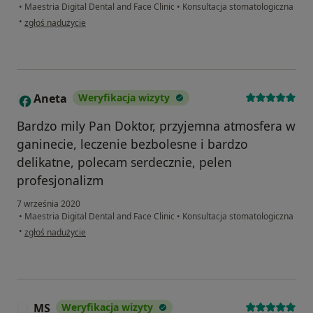
•
Maestria Digital Dental and Face Clinic
•
Konsultacja stomatologiczna
w opinii użytkownika Gosia
•
zgłoś nadużycie
Aneta
Weryfikacja wizyty
A
Bardzo mily Pan Doktor, przyjemna atmosfera w
ganinecie, leczenie bezbolesne i bardzo
delikatne, polecam serdecznie, pelen
profesjonalizm
7 września 2020
•
Maestria Digital Dental and Face Clinic
•
Konsultacja stomatologiczna
w opinii użytkownika Aneta
•
zgłoś nadużycie
MS
Weryfikacja wizyty
M