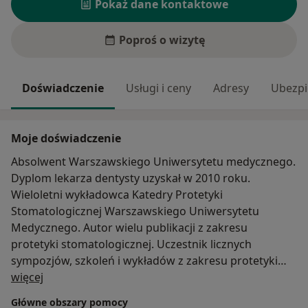
Pokaż dane kontaktowe
Poproś o wizytę
Doświadczenie
Usługi i ceny
Adresy
Ubezpi
Moje doświadczenie
Absolwent Warszawskiego Uniwersytetu medycznego.
Dyplom lekarza dentysty uzyskał w 2010 roku.
Wieloletni wykładowca Katedry Protetyki
Stomatologicznej Warszawskiego Uniwersytetu
Medycznego. Autor wielu publikacji z zakresu
protetyki stomatologicznej. Uczestnik licznych
sympozjów, szkoleń i wykładów z zakresu protetyki
O mnie
stomatologicznej i implantologii. Prywatnie kochający
więcej
mąż i wyjątkowy ojciec dwóch synów. Pasjonat
Główne obszary pomocy