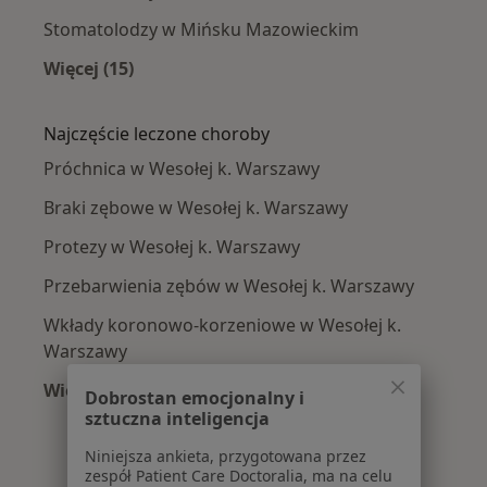
Stomatolodzy w Mińsku Mazowieckim
Więcej (15)
Więcej w kategorii: W pobliżu Wesołej k. War
Najczęście leczone choroby
Próchnica w Wesołej k. Warszawy
Braki zębowe w Wesołej k. Warszawy
Protezy w Wesołej k. Warszawy
Przebarwienia zębów w Wesołej k. Warszawy
Wkłady koronowo-korzeniowe w Wesołej k.
Warszawy
Więcej (13)
Dobrostan emocjonalny i
Więcej w kategorii: Najczęście leczone chorob
sztuczna inteligencja
Niniejsza ankieta, przygotowana przez
zespół Patient Care Doctoralia, ma na celu