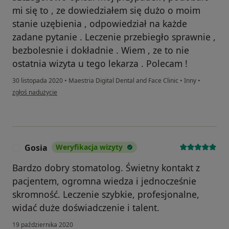
mi się to , ze dowiedziałem się dużo o moim
stanie uzębienia , odpowiedział na każde
zadane pytanie . Leczenie przebiegło sprawnie ,
bezbolesnie i dokładnie . Wiem , ze to nie
ostatnia wizyta u tego lekarza . Polecam !
30 listopada 2020
•
Maestria Digital Dental and Face Clinic
•
Inny
•
w opinii użytkownika Szymon
zgłoś nadużycie
Gosia
Weryfikacja wizyty
G
Bardzo dobry stomatolog. Świetny kontakt z
pacjentem, ogromna wiedza i jednocześnie
skromność. Leczenie szybkie, profesjonalne,
widać duże doświadczenie i talent.
19 października 2020