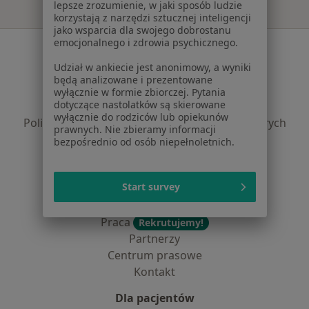
lepsze zrozumienie, w jaki sposób ludzie
korzystają z narzędzi sztucznej inteligencji
jako wsparcia dla swojego dobrostanu
emocjonalnego i zdrowia psychicznego.
Serwis
Udział w ankiecie jest anonimowy, a wyniki
Regulamin
będą analizowane i prezentowane
Polityka prywatności pacjentów
wyłącznie w formie zbiorczej. Pytania
dotyczące nastolatków są skierowane
Polityka prywatności profesjonalistów
wyłącznie do rodziców lub opiekunów
Polityka prywatności dla profesjonalistów, których
prawnych. Nie zbieramy informacji
dane pozyskaliśmy samodzielnie
bezpośrednio od osób niepełnoletnich.
Polityka cookies
Jak działają wyniki wyszukiwania
Start survey
Dostępność
O nas
Praca
Rekrutujemy!
Partnerzy
Centrum prasowe
Kontakt
Dla pacjentów