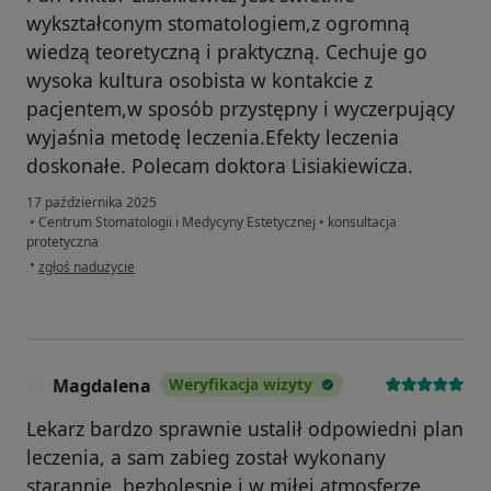
wykształconym stomatologiem,z ogromną
wiedzą teoretyczną i praktyczną. Cechuje go
wysoka kultura osobista w kontakcie z
pacjentem,w sposób przystępny i wyczerpujący
wyjaśnia metodę leczenia.Efekty leczenia
doskonałe. Polecam doktora Lisiakiewicza.
17 października 2025
•
Centrum Stomatologii i Medycyny Estetycznej
•
konsultacja
protetyczna
w opinii użytkownika Krystyna G.
•
zgłoś nadużycie
Magdalena
Weryfikacja wizyty
M
Lekarz bardzo sprawnie ustalił odpowiedni plan
leczenia, a sam zabieg został wykonany
starannie, bezbolesnie i w miłej atmosferze.