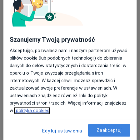
Adresy (4)
Adres 1
Adres 2
Adres 3
Adres 4
Szanujemy Twoją prywatność
GLAMOUR DENTAL
Akceptując, pozwalasz nam i naszym partnerom używać
Wspólna 2c lok. 15,
05-075
Wesoła k. Warszawy
plików cookie (lub podobnych technologii) do zbierania
danych do celów statystycznych i dostarczania treści w
Powiększ mapę
oparciu o Twoje zwyczaje przeglądania stron
otwiera się w nowej karcie
internetowych. W każdej chwili możesz sprawdzić i
zaktualizować swoje preferencje w ustawieniach. W
Dostępność
W tym gabinecie nie można umawiać wizyt przez
ustawieniach znajdziesz również linki do polityk
internet
prywatności stron trzecich. Więcej informacji znajdziesz
Co mam zrobić w tej sytuacji?
w
polityka cookies
Zaakceptuj
Pokaż więcej
Edytuj ustawienia
o adresie