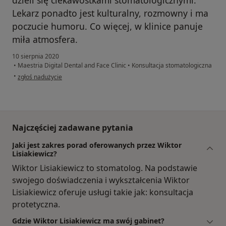
dzieli się ciekawostkami stomatologicznymi.
Lekarz ponadto jest kulturalny, rozmowny i ma
poczucie humoru. Co więcej, w klinice panuje
miła atmosfera.
10 sierpnia 2020
•
Maestria Digital Dental and Face Clinic
•
Konsultacja stomatologiczna
w opinii użytkownika MS
•
zgłoś nadużycie
Najczęściej zadawane pytania
Jaki jest zakres porad oferowanych przez Wiktor
Lisiakiewicz?
Wiktor Lisiakiewicz to stomatolog. Na podstawie
swojego doświadczenia i wykształcenia Wiktor
Lisiakiewicz oferuje usługi takie jak: konsultacja
protetyczna.
Gdzie Wiktor Lisiakiewicz ma swój gabinet?