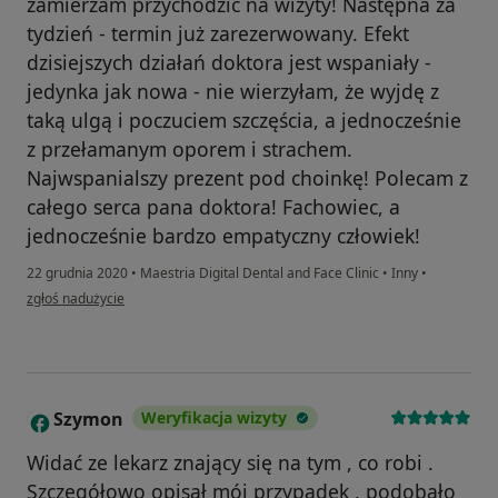
zamierzam przychodzić na wizyty! Następna za
tydzień - termin już zarezerwowany. Efekt
dzisiejszych działań doktora jest wspaniały -
jedynka jak nowa - nie wierzyłam, że wyjdę z
taką ulgą i poczuciem szczęścia, a jednocześnie
z przełamanym oporem i strachem.
Najwspanialszy prezent pod choinkę! Polecam z
całego serca pana doktora! Fachowiec, a
jednocześnie bardzo empatyczny człowiek!
22 grudnia 2020
•
Maestria Digital Dental and Face Clinic
•
Inny
•
w opinii użytkownika Agata
zgłoś nadużycie
Szymon
Weryfikacja wizyty
S
Widać ze lekarz znający się na tym , co robi .
Szczegółowo opisał mój przypadek , podobało