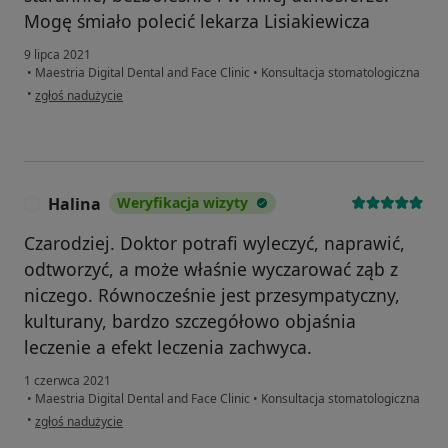
Mogę śmiało polecić lekarza Lisiakiewicza
9 lipca 2021
•
Maestria Digital Dental and Face Clinic
•
Konsultacja stomatologiczna
w opinii użytkownika Magdalena
•
zgłoś nadużycie
Halina
Weryfikacja wizyty
H
Czarodziej. Doktor potrafi wyleczyć, naprawić,
odtworzyć, a może właśnie wyczarować ząb z
niczego. Równocześnie jest przesympatyczny,
kulturany, bardzo szczegółowo objaśnia
leczenie a efekt leczenia zachwyca.
1 czerwca 2021
•
Maestria Digital Dental and Face Clinic
•
Konsultacja stomatologiczna
w opinii użytkownika Halina
•
zgłoś nadużycie