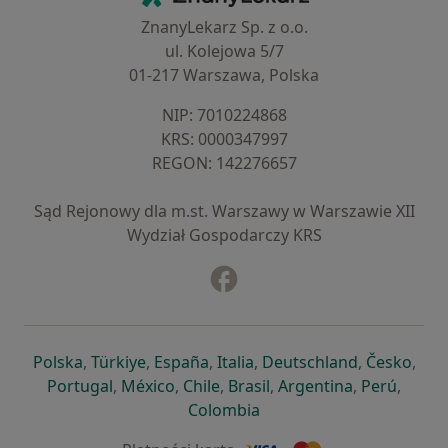
ZnanyLekarz Sp. z o.o.
ul. Kolejowa 5/7
01-217 Warszawa, Polska
NIP: ⁠7010224868
KRS: ⁠0000347997
REGON: ⁠142276657
Sąd Rejonowy dla m.st. Warszawy w Warszawie XII
Wydział Gospodarczy KRS
Facebook
otwiera się w nowej karcie
otwiera się w nowej karcie
otwiera się w nowej karcie
otwiera się w nowej karcie
otwiera się w nowej karci
otwiera się
otwi
Polska
,
Türkiye
,
España
,
Italia
,
Deutschland
,
Česko
,
otwiera się w nowej karcie
otwiera się w nowej karcie
otwiera się w nowej karcie
otwiera się w nowej kar
otwiera się 
otwier
Portugal
,
México
,
Chile
,
Brasil
,
Argentina
,
Perú
,
otwiera się w nowej karc
Colombia