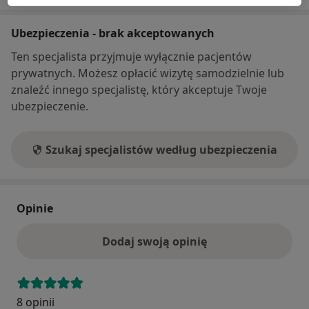
Ubezpieczenia - brak akceptowanych
Ten specjalista przyjmuje wyłącznie pacjentów
prywatnych. Możesz opłacić wizytę samodzielnie lub
znaleźć innego specjalistę, który akceptuje Twoje
ubezpieczenie.
Szukaj specjalistów według ubezpieczenia
Opinie
Dodaj swoją opinię
8 opinii