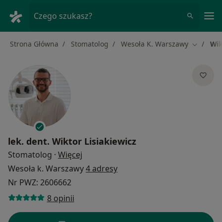
Me
Czego szukasz?
Strona Główna
Stomatolog
Wesoła K. Warszawy
Wik
Zmień mi
lek. dent.
Wiktor Lisiakiewicz
O specjalizacjach
Stomatolog
·
Więcej
Wesoła k. Warszawy
4 adresy
Nr PWZ: 2606662
8 opinii