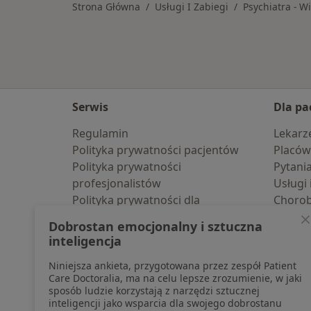
Strona Główna
Usługi I Zabiegi
Psychiatra - W
Serwis
Dla pa
Regulamin
Lekarz
Polityka prywatności pacjentów
Placów
Polityka prywatności
Pytani
profesjonalistów
Usługi 
Polityka prywatności dla
Choro
profesjonalistów, których dane
Pomoc
Dobrostan emocjonalny i sztuczna
pozyskaliśmy samodzielnie
Aplika
inteligencja
Polityka cookies
Blog d
Niniejsza ankieta, przygotowana przez zespół Patient
Jak działają wyniki wyszukiwania
Care Doctoralia, ma na celu lepsze zrozumienie, w jaki
Dostępność
sposób ludzie korzystają z narzędzi sztucznej
O nas
inteligencji jako wsparcia dla swojego dobrostanu