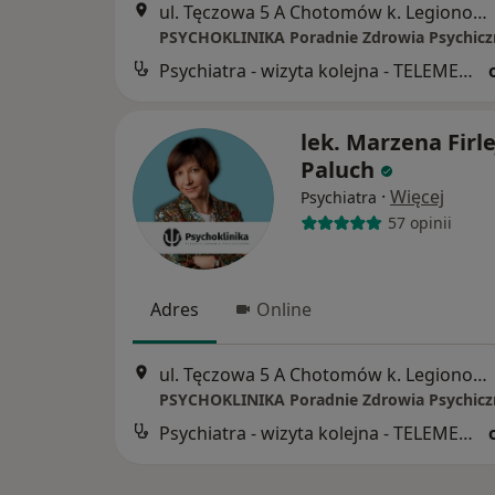
ul. Tęczowa 5 A Chotomów k. Legionowa, Legionowo
Psychiatra - wizyta kolejna - TELEMEDYCYNA
lek. Marzena Firlej
Paluch
·
Więcej
Psychiatra
57 opinii
Adres
Online
ul. Tęczowa 5 A Chotomów k. Legionowa, Legionowo
Psychiatra - wizyta kolejna - TELEMEDYCYNA