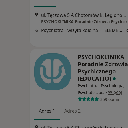
ul. Tęczowa 5 A Chotomów k. Legionowa, Legionowo
Psychiatra - wizyta kolejna - TELEMEDYCYNA
PSYCHOKLINIKA
Poradnie Zdrowia
Psychicznego
(EDUCATIO)
Psychiatria, Psychologia,
·
Więcej
Psychoterapia
359 opinii
Adres 1
Adres 2
ul. Tęczowa 5 A Chotomów k. Legionowa, Legionowo