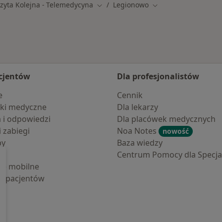
izyta Kolejna - Telemedycyna
Legionowo
Zmień miasto
Zmień miasto
cjentów
Dla profesjonalistów
e
Cennik
ki medyczne
Dla lekarzy
a i odpowiedzi
Dla placówek medycznych
i zabiegi
Noa Notes
nowość
by
Baza wiedzy
Centrum Pomocy dla Specjal
cje mobilne
la pacjentów