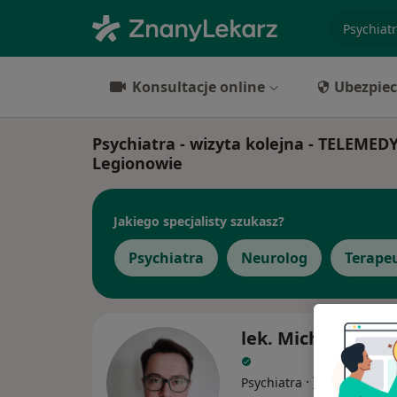
specjaliz
Konsultacje online
Ubezpiec
Psychiatra - wizyta kolejna - TELEMED
Legionowie
Jakiego specjalisty szukasz?
Psychiatra
Neurolog
Terape
lek. Michał Dobrz
·
Więcej
Psychiatra