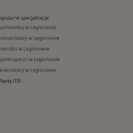
opularne specjalizacje
sycholodzy w Legionowie
tomatolodzy w Legionowie
nterniści w Legionowie
izjoterapeuci w Legionowie
inekolodzy w Legionowie
ięcej (15)
Więcej w kategorii: Popularne specjalizacje