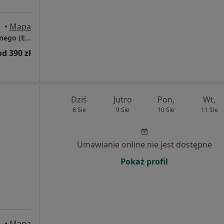
•
Mapa
PSYCHOKLINIKA Poradnie Zdrowia Psychicznego (EDUCATIO)
od 390 zł
Dziś
Jutro
Pon,
Wt,
8 Sie
9 Sie
10 Sie
11 Sie
Umawianie online nie jest dostępne
Pokaż profil
•
Mapa