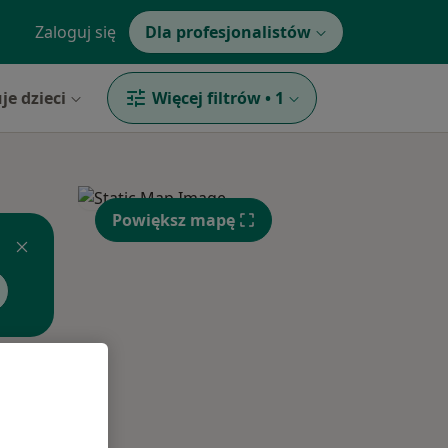
Zaloguj się
Dla profesjonalistów
je dzieci
Więcej filtrów
•
1
Powiększ mapę
Śr,
Czw,
Pt,
12 Sie
13 Sie
14 Sie