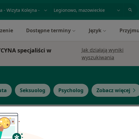
acja, badanie lub nazwisko
miasto lub dzielnica
zenie
Dostępne terminy
Język
Przyjmu
YCYNA specjaliści w
Jak działają wyniki
wyszukiwania
uta
Seksuolog
Psycholog
Zobacz więcej
yński
Dziś
Jutro
Pon,
Wt,
8 Sie
9 Sie
10 Sie
11 Sie