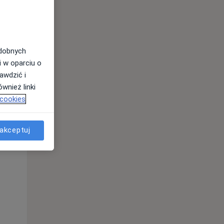
odobnych
i w oparciu o
awdzić i
wnież linki
 cookies
akceptuj
Śr,
Czw,
Pt,
12 Sie
13 Sie
14 Sie