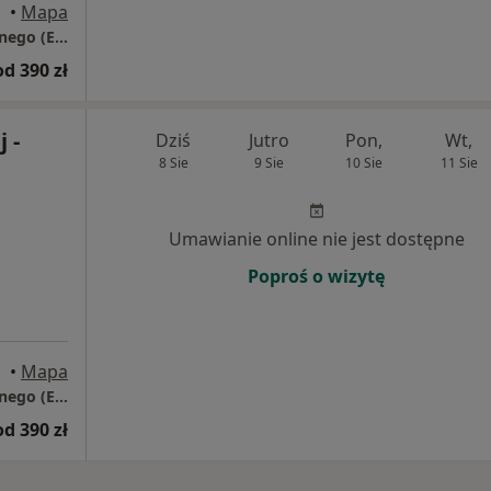
•
Mapa
PSYCHOKLINIKA Poradnie Zdrowia Psychicznego (EDUCATIO)
od 390 zł
 -
Dziś
Jutro
Pon,
Wt,
8 Sie
9 Sie
10 Sie
11 Sie
Umawianie online nie jest dostępne
Poproś o wizytę
•
Mapa
PSYCHOKLINIKA Poradnie Zdrowia Psychicznego (EDUCATIO)
od 390 zł