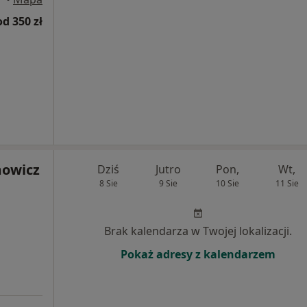
od 350 zł
mowicz
Dziś
Jutro
Pon,
Wt,
8 Sie
9 Sie
10 Sie
11 Sie
Brak kalendarza w Twojej lokalizacji.
Pokaż adresy z kalendarzem