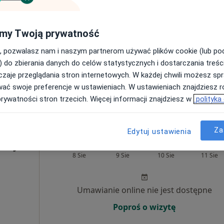
Umawianie online nie jest dostępne
Poproś o wizytę
my Twoją prywatność
, pozwalasz nam i naszym partnerom używać plików cookie (lub p
) do zbierania danych do celów statystycznych i dostarczania treśc
•
Mapa
zaje przeglądania stron internetowych. W każdej chwili możesz spr
PSYCHOKLINIKA Poradnie Zdrowia Psychicznego (EDUCATIO)
wać swoje preferencje w ustawieniach. W ustawieniach znajdziesz ró
od 350 zł
prywatności stron trzecich. Więcej informacji znajdziesz w
polityka
Za
Edytuj ustawienia
rczyk
Dziś
Jutro
Pon,
Wt,
8 Sie
9 Sie
10 Sie
11 Sie
Umawianie online nie jest dostępne
Poproś o wizytę