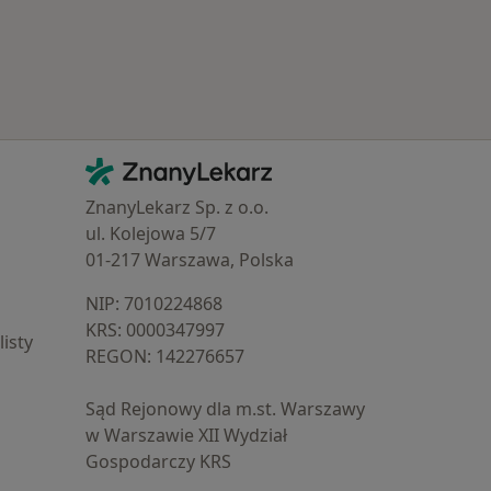
Kontakt
ZnanyLekarz - Strona główna
ZnanyLekarz Sp. z o.o.
ul. Kolejowa 5/7
01-217 Warszawa, Polska
NIP: ⁠7010224868
KRS: ⁠0000347997
isty
REGON: ⁠142276657
Sąd Rejonowy dla m.st. Warszawy
w Warszawie XII Wydział
Gospodarczy KRS