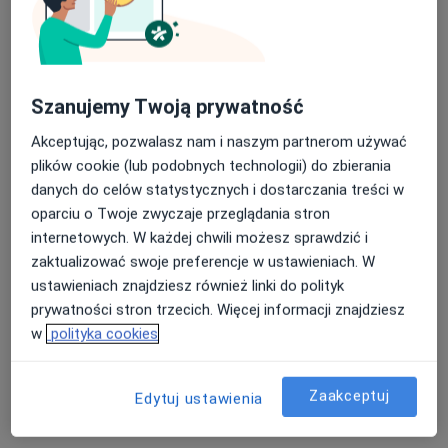
lek. Krystian Słodkowski
Szanujemy Twoją prywatność
·
Więcej
W trakcie specjalizacji (Urolog)
Akceptując, pozwalasz nam i naszym partnerom używać
18 opinii
plików cookie (lub podobnych technologii) do zbierania
Adres 1
Adres 2
danych do celów statystycznych i dostarczania treści w
oparciu o Twoje zwyczaje przeglądania stron
internetowych. W każdej chwili możesz sprawdzić i
Parzęczewska 35, Zgierz
•
Mapa
zaktualizować swoje preferencje w ustawieniach. W
Wojewódzki Szpital Specjalistyczny im. Marii Skłodowskiej-Curie w Zgierzu
ustawieniach znajdziesz również linki do polityk
Konsultacja urologiczna
Darmowa usługa
prywatności stron trzecich. Więcej informacji znajdziesz
Specjalista nie oferuje umawiania online pod tym adresem.
w
polityka cookies
Poproś o wizytę
Zaakceptuj
Edytuj ustawienia