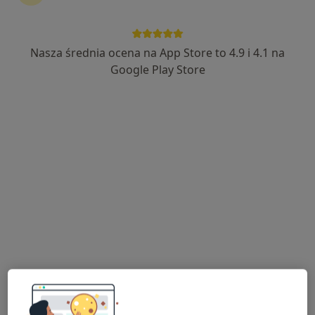
Nasza średnia ocena na App Store to 4.9 i 4.1 na
lek. Joanna Sondka-Migdalska
Google Play Store
·
Więcej
Urolog
56 opinii
Świtezianki 16/311, Łódź
•
Mapa
Kardiosfera - Gabinety Specjalistyczne
Konsultacja urologiczna
220 zł
Specjalista nie oferuje umawiania online pod tym adresem.
Poproś o wizytę