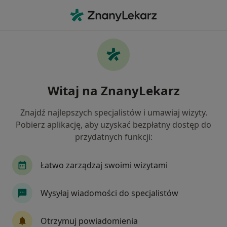
Me
Konsultacja Urologiczna • Zgierz, łódzkie
Filtry
• 1
Mapa
Konsultacja urologiczna specjaliści w
Witaj na ZnanyLekarz
Zgierzu
Jak działają wyniki wyszukiwania
Znajdź najlepszych specjalistów i umawiaj wizyty.
Pobierz aplikację, aby uzyskać bezpłatny dostęp do
przydatnych funkcji:
Jakiego specjalisty szukasz?
Urolog
Chirurg
Internista
Diabetolo
Łatwo zarządzaj swoimi wizytami
Wysyłaj wiadomości do specjalistów
Otrzymuj powiadomienia