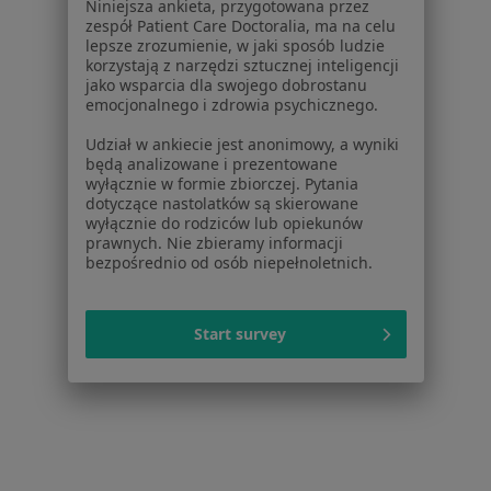
Niniejsza ankieta, przygotowana przez
zespół Patient Care Doctoralia, ma na celu
Lekarze
lepsze zrozumienie, w jaki sposób ludzie
Placówki medyczne
korzystają z narzędzi sztucznej inteligencji
jako wsparcia dla swojego dobrostanu
Pytania i odpowiedzi
emocjonalnego i zdrowia psychicznego.
Usługi i zabiegi
Choroby
Udział w ankiecie jest anonimowy, a wyniki
będą analizowane i prezentowane
Pomoc
wyłącznie w formie zbiorczej. Pytania
Aplikacje mobilne
dotyczące nastolatków są skierowane
Blog dla pacjentów
wyłącznie do rodziców lub opiekunów
prawnych. Nie zbieramy informacji
bezpośrednio od osób niepełnoletnich.
Dla profesjonalistów
Cennik
Dla lekarzy
Start survey
Dla placówek medycznych
Noa Notes
nowość
Baza wiedzy
Centrum Pomocy dla Specjalisty
Kontakt