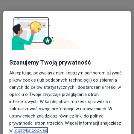
Stomatologia dla Ciebie
Niepodległości 59/2, Stargard
•
Mapa
Konsultacja stomatologiczna
Szanujemy Twoją prywatność
Akceptując, pozwalasz nam i naszym partnerom używać
lek. Dominika
plików cookie (lub podobnych technologii) do zbierania
Przybylska
stomatolog
danych do celów statystycznych i dostarczania treści w
oparciu o Twoje zwyczaje przeglądania stron
Brak dostępnych specjalistów z wolnymi terminami w tym centrum medycznym.
internetowych. W każdej chwili możesz sprawdzić i
zaktualizować swoje preferencje w ustawieniach. W
Pokaż profil
ustawieniach znajdziesz również linki do polityk
prywatności stron trzecich. Więcej informacji znajdziesz
w
polityka cookies