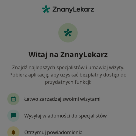
Me
Konsultacja Stomatologiczna • Stargard, zachodniopomorskie
Filtry
• 1
Mapa
Konsultacja stomatologiczna specjaliści w
Witaj na ZnanyLekarz
Stargardzie
Jak działają wyniki wyszukiwania
Znajdź najlepszych specjalistów i umawiaj wizyty.
Pobierz aplikację, aby uzyskać bezpłatny dostęp do
przydatnych funkcji:
Jakiego specjalisty szukasz?
Stomatolog
Stomatolog dziecięcy
Łatwo zarządzaj swoimi wizytami
Wysyłaj wiadomości do specjalistów
Otrzymuj powiadomienia