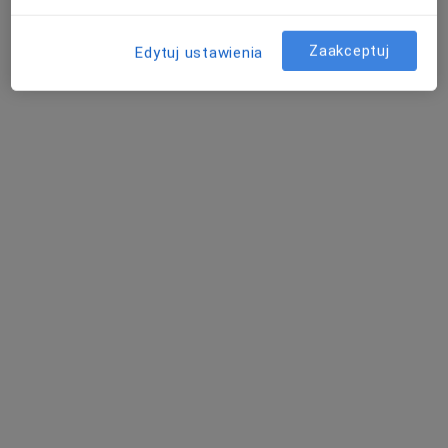
Zaakceptuj
Edytuj ustawienia
lek. dent. Oksana Sobstyl
Stomatolog
239 opinii
Czesława Niemena 2/1, Stargard
•
Mapa
Medycyna dla Ciebie
Konsultacja stomatologiczna
Brak ceny
Specjalista nie oferuje umawiania online pod tym adresem.
Poproś o wizytę