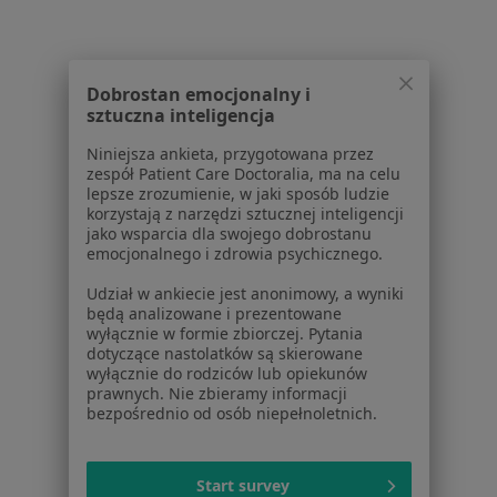
dane pozyskaliśmy samodzielnie
Polityka cookies
Jak działają wyniki wyszukiwania
Dostępność
Dobrostan emocjonalny i
O nas
sztuczna inteligencja
Praca
Rekrutujemy!
Niniejsza ankieta, przygotowana przez
Partnerzy
zespół Patient Care Doctoralia, ma na celu
Centrum prasowe
lepsze zrozumienie, w jaki sposób ludzie
korzystają z narzędzi sztucznej inteligencji
Kontakt
jako wsparcia dla swojego dobrostanu
emocjonalnego i zdrowia psychicznego.
Dla pacjentów
Udział w ankiecie jest anonimowy, a wyniki
Lekarze
będą analizowane i prezentowane
Placówki medyczne
wyłącznie w formie zbiorczej. Pytania
Pytania i odpowiedzi
dotyczące nastolatków są skierowane
wyłącznie do rodziców lub opiekunów
Usługi i zabiegi
prawnych. Nie zbieramy informacji
Choroby
bezpośrednio od osób niepełnoletnich.
Pomoc
Aplikacje mobilne
Blog dla pacjentów
Start survey