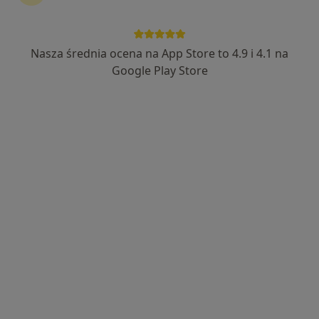
Nasza średnia ocena na App Store to 4.9 i 4.1 na
lek. Dominika Przybylska
Google Play Store
·
Więcej
Stomatolog
26 opinii
Niepodległości 59/2, Stargard
•
Mapa
Stomatologia dla Ciebie
Konsultacja stomatologiczna
Brak ceny
Specjalista nie oferuje umawiania online pod tym adresem.
Poproś o wizytę