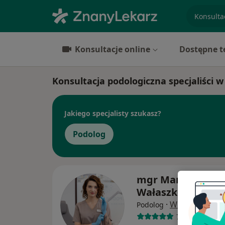
specjaliz
Konsultacje online
Dostępne t
Konsultacja podologiczna specjaliści w
Jakiego specjalisty szukasz?
Podolog
mgr Martyna
Wałaszkowska
·
Więcej
Podolog
77 opinii