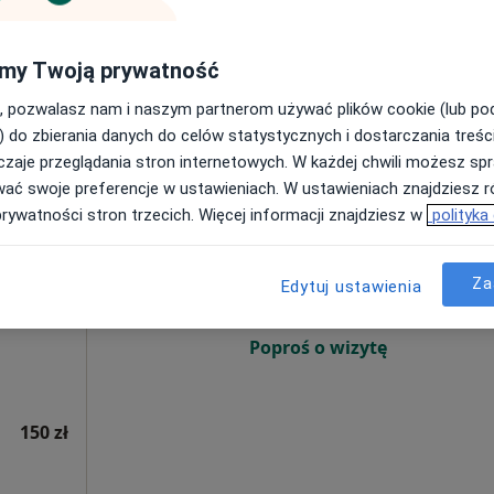
Pokaż numer
my Twoją prywatność
, pozwalasz nam i naszym partnerom używać plików cookie (lub p
150 zł
) do zbierania danych do celów statystycznych i dostarczania treśc
zaje przeglądania stron internetowych. W każdej chwili możesz spr
wać swoje preferencje w ustawieniach. W ustawieniach znajdziesz ró
t
Dziś
Jutro
Ndz,
Pon,
prywatności stron trzecich. Więcej informacji znajdziesz w
polityka
7 Sie
8 Sie
9 Sie
10 Sie
Za
Edytuj ustawienia
Umawianie online nie jest dostępne
Poproś o wizytę
150 zł