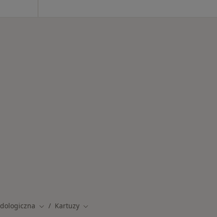
lizacje
odologiczna
Kartuzy
Zmień miasto
Zmień miasto