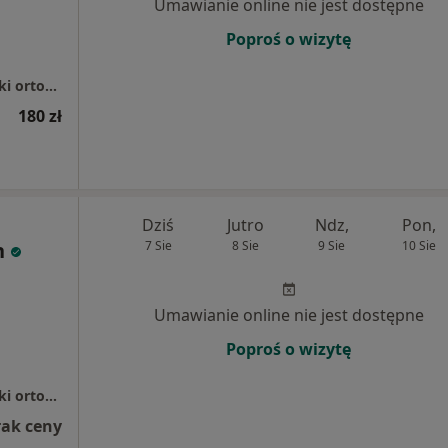
Umawianie online nie jest dostępne
Poproś o wizytę
Podobaltica- Centrum Podologiczne- Wkładki ortopedyczne
180 zł
Dziś
Jutro
Ndz,
Pon,
n
7 Sie
8 Sie
9 Sie
10 Sie
Umawianie online nie jest dostępne
Poproś o wizytę
Podobaltica- Centrum Podologiczne- Wkładki ortopedyczne
rak ceny