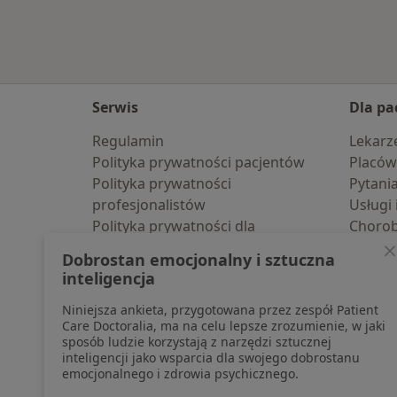
Serwis
Dla pa
Regulamin
Lekarz
Polityka prywatności pacjentów
Placów
Polityka prywatności
Pytani
profesjonalistów
Usługi 
Polityka prywatności dla
Choro
profesjonalistów, których dane
Pomoc
Dobrostan emocjonalny i sztuczna
pozyskaliśmy samodzielnie
Aplika
inteligencja
Polityka cookies
Blog d
Niniejsza ankieta, przygotowana przez zespół Patient
Jak działają wyniki wyszukiwania
Care Doctoralia, ma na celu lepsze zrozumienie, w jaki
Dostępność
sposób ludzie korzystają z narzędzi sztucznej
O nas
inteligencji jako wsparcia dla swojego dobrostanu
emocjonalnego i zdrowia psychicznego.
Praca
Rekrutujemy!
Partnerzy