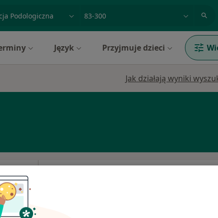
acja, badanie lub nazwisko
miasto lub dzielnica
erminy
Język
Przyjmuje dzieci
Wi
Jak działają wyniki wysz
Dziś
Jutro
Ndz,
Pon,
7 Sie
8 Sie
9 Sie
10 Sie
Umawianie online nie jest dostępne