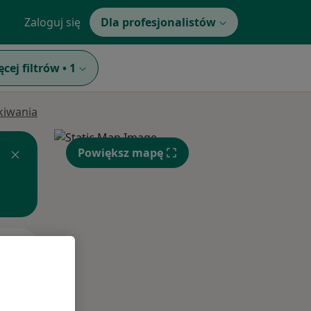
Zaloguj się
Dla profesjonalistów
ęcej filtrów
•
1
ukiwania
Powiększ mapę
Wt,
Śr,
Czw,
11 Sie
12 Sie
13 Sie