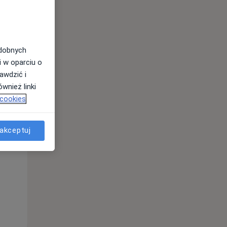
odobnych
i w oparciu o
awdzić i
wnież linki
Wt,
Śr,
Czw,
 cookies
11 Sie
12 Sie
13 Sie
akceptuj