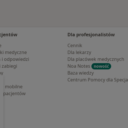
cjentów
Dla profesjonalistów
e
Cennik
ki medyczne
Dla lekarzy
a i odpowiedzi
Dla placówek medycznych
i zabiegi
Noa Notes
nowość
by
Baza wiedzy
Centrum Pomocy dla Specjal
cje mobilne
la pacjentów