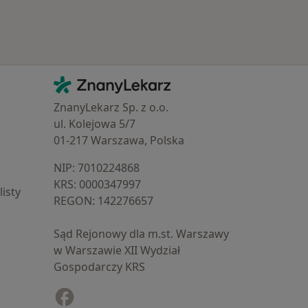
Kontakt
ZnanyLekarz - Strona główna
ZnanyLekarz Sp. z o.o.
ul. Kolejowa 5/7
01-217 Warszawa, Polska
NIP: ⁠7010224868
KRS: ⁠0000347997
isty
REGON: ⁠142276657
Sąd Rejonowy dla m.st. Warszawy
w Warszawie XII Wydział
Gospodarczy KRS
Facebook
otwiera się w nowej karcie