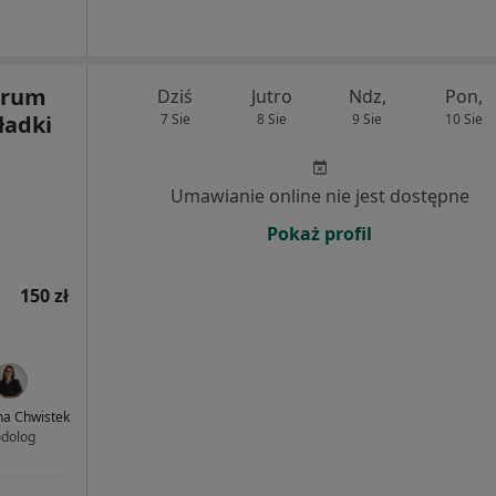
trum
Dziś
Jutro
Ndz,
Pon,
ładki
7 Sie
8 Sie
9 Sie
10 Sie
Umawianie online nie jest dostępne
Pokaż profil
150 zł
a Chwistek
dolog