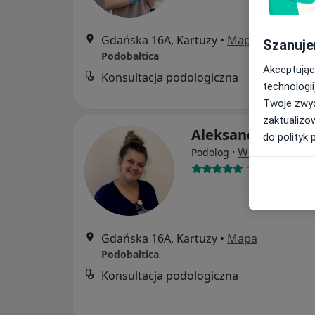
Gdańska 16A, Kartuzy
•
Mapa
Szanuje
Podobaltica
Akceptując
Konsultacja podologiczna
technologii
Twoje zwyc
zaktualizo
Aleksandra Saba
do polityk 
·
Więcej
Podolog
104 opinie
Gdańska 16A, Kartuzy
•
Mapa
Podobaltica
Konsultacja podologiczna