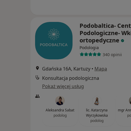
Podobaltica- Cen
Podologiczne- Wk
ortopedyczne
Podologia
340 opinii
Gdańska 16A, Kartuzy
•
Mapa
Konsultacja podologiczna
Pokaż więcej usług
Aleksandra Sabat
lic. Katarzyna
mgr Ann
podolog
Wyrzykowska
po
podolog