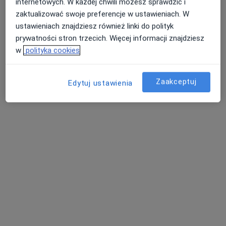
internetowych. W każdej chwili możesz sprawdzić i
zaktualizować swoje preferencje w ustawieniach. W
ustawieniach znajdziesz również linki do polityk
prywatności stron trzecich. Więcej informacji znajdziesz
w
polityka cookies
lek. Hanna Sarnowska
·
Ortodonta, Lekarz wykonujący zabiegi medycyny estetycznej
Zaakceptuj
Edytuj ustawienia
Więcej
125 opinii
Armii Krajowej 1A, Płock
•
Mapa
Centrum Dentystyczne Hanna Sarnowska S. J.
Konsultacja ortodontyczna
180 zł
Specjalista nie oferuje umawiania online pod tym adresem.
Poproś o wizytę