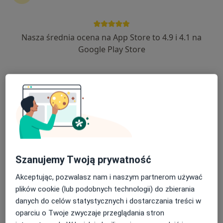
Nasza średnia ocena na App Store to 4.9 i 4.1 na
Google Play Store
Bezpieczne płatności
lek. dent. Aneta Kacprzak
Stomatolog, Lekarz wykonujący zabiegi medycyny estetycznej
165 opinii
Plac Celebry Papieskiej 1, Płock
•
Mapa
DrKacprzak - Kosmetyka, Medycyna Estetyczna i Stomatologia
Konsultacja ortodontyczna
250 zł
Specjalista nie oferuje umawiania online pod tym adresem.
Szanujemy Twoją prywatność
Poproś o wizytę
Akceptując, pozwalasz nam i naszym partnerom używać
plików cookie (lub podobnych technologii) do zbierania
danych do celów statystycznych i dostarczania treści w
oparciu o Twoje zwyczaje przeglądania stron