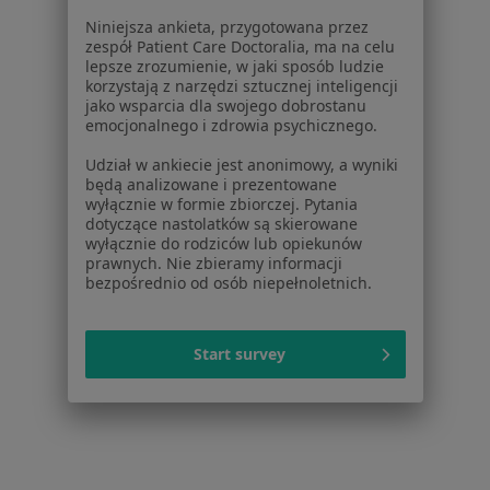
Niniejsza ankieta, przygotowana przez
Dla profesjonalistów
zespół Patient Care Doctoralia, ma na celu
lepsze zrozumienie, w jaki sposób ludzie
Cennik
korzystają z narzędzi sztucznej inteligencji
Dla lekarzy
jako wsparcia dla swojego dobrostanu
Dla placówek medycznych
emocjonalnego i zdrowia psychicznego.
Noa Notes
nowość
Udział w ankiecie jest anonimowy, a wyniki
Baza wiedzy
będą analizowane i prezentowane
Centrum Pomocy dla Specjalisty
wyłącznie w formie zbiorczej. Pytania
dotyczące nastolatków są skierowane
Kontakt
wyłącznie do rodziców lub opiekunów
ZnanyLekarz - Strona główna
prawnych. Nie zbieramy informacji
bezpośrednio od osób niepełnoletnich.
ZnanyLekarz Sp. z o.o.
ul. Kolejowa 5/7
01-217 Warszawa, Polska
Start survey
NIP: ⁠7010224868
KRS: ⁠0000347997
REGON: ⁠142276657