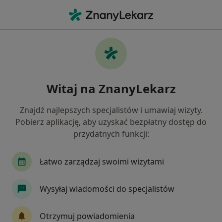
Me
Konsultacja Ortodontyczna • Płock, mazowieckie
Filtry
• 1
Mapa
Konsultacja ortodontyczna specjaliści w
Witaj na ZnanyLekarz
Płocku
Jak działają wyniki wyszukiwania
Znajdź najlepszych specjalistów i umawiaj wizyty.
Pobierz aplikację, aby uzyskać bezpłatny dostęp do
przydatnych funkcji:
Jakiego specjalisty szukasz?
Ortodonta
Lekarz wykonujący zabiegi medycy
Łatwo zarządzaj swoimi wizytami
Wysyłaj wiadomości do specjalistów
Otrzymuj powiadomienia