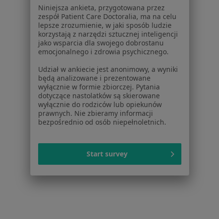
dane pozyskaliśmy samodzielnie
Niniejsza ankieta, przygotowana przez
zespół Patient Care Doctoralia, ma na celu
Polityka cookies
lepsze zrozumienie, w jaki sposób ludzie
Jak działają wyniki wyszukiwania
korzystają z narzędzi sztucznej inteligencji
Dostępność
jako wsparcia dla swojego dobrostanu
emocjonalnego i zdrowia psychicznego.
O nas
Praca
Rekrutujemy!
Udział w ankiecie jest anonimowy, a wyniki
Partnerzy
będą analizowane i prezentowane
wyłącznie w formie zbiorczej. Pytania
Centrum prasowe
dotyczące nastolatków są skierowane
Kontakt
wyłącznie do rodziców lub opiekunów
prawnych. Nie zbieramy informacji
Dla pacjentów
bezpośrednio od osób niepełnoletnich.
Lekarze
Placówki medyczne
Start survey
Pytania i odpowiedzi
Usługi i zabiegi
Choroby
Pomoc
Aplikacje mobilne