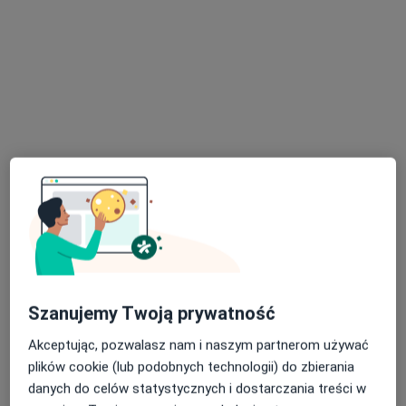
mgr David Nachman
·
Więcej
Fizjoterapeuta
11 opinii
Bernardyńska 17, Bochnia
•
Mapa
Symferia - Fizjoterapia Osteopatia Trening
Konsultacja fizjoterapeutyczna
od 220 zł
Specjalista nie oferuje umawiania online pod tym adresem.
Poproś o wizytę
Szanujemy Twoją prywatność
Akceptując, pozwalasz nam i naszym partnerom używać
plików cookie (lub podobnych technologii) do zbierania
danych do celów statystycznych i dostarczania treści w