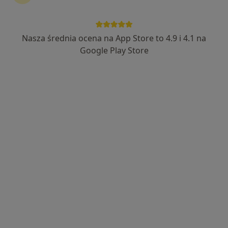
Nasza średnia ocena na App Store to 4.9 i 4.1 na
mgr Michał Wołoszyn
Google Play Store
·
Więcej
Osteopata, Fizjoterapeuta
7 opinii
Bernardyńska 17, Bochnia
•
Mapa
Symferia - Fizjoterapia Osteopatia Trening
Konsultacja fizjoterapeutyczna
od 220 zł
Specjalista nie oferuje umawiania online pod tym adresem.
Poproś o wizytę