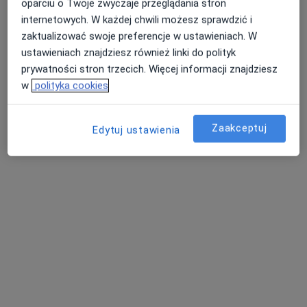
oparciu o Twoje zwyczaje przeglądania stron
internetowych. W każdej chwili możesz sprawdzić i
zaktualizować swoje preferencje w ustawieniach. W
ustawieniach znajdziesz również linki do polityk
mgr Konrad Błaż
prywatności stron trzecich. Więcej informacji znajdziesz
·
Więcej
Fizjoterapeuta
w
polityka cookies
15 opinii
Bernardyńska 17, Bochnia
•
Mapa
Zaakceptuj
Edytuj ustawienia
Symferia - Fizjoterapia Osteopatia Trening
Konsultacja fizjoterapeutyczna
od 220 zł
Specjalista nie oferuje umawiania online pod tym adresem.
Poproś o wizytę