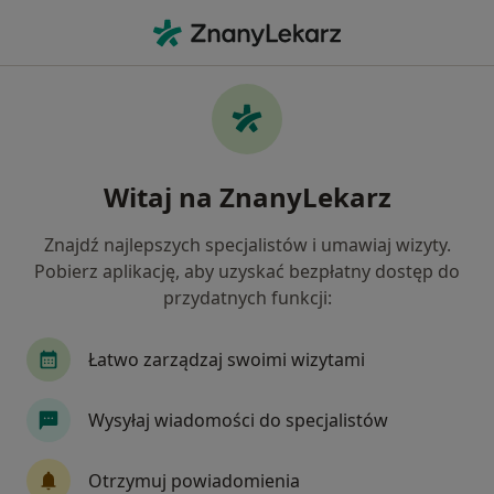
Me
Konsultacja Fizjoterapeutyczna • Bochnia, małopolskie
Filtry
• 1
Ubezpieczenie
Map
Konsultacja fizjoterapeutyczna specjaliści w
Witaj na ZnanyLekarz
Bochni
Jak działają wyniki wyszukiwania
Znajdź najlepszych specjalistów i umawiaj wizyty.
Pobierz aplikację, aby uzyskać bezpłatny dostęp do
przydatnych funkcji:
Jakiego specjalisty szukasz?
Fizjoterapeuta
Osteopata
Lekarz rehabili
Łatwo zarządzaj swoimi wizytami
Wysyłaj wiadomości do specjalistów
Otrzymuj powiadomienia