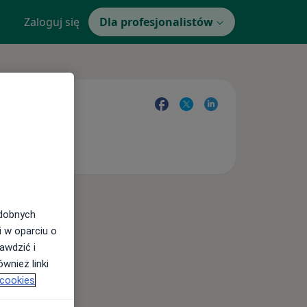
Zaloguj się
Dla profesjonalistów
odobnych
i w oparciu o
awdzić i
wnież linki
 cookies