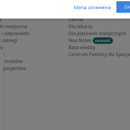
Za
Edytuj ustawienia
cjentów
Dla profesjonalistów
e
Cennik
ki medyczne
Dla lekarzy
a i odpowiedzi
Dla placówek medycznych
i zabiegi
Noa Notes
nowość
by
Baza wiedzy
Centrum Pomocy dla Specjal
cje mobilne
la pacjentów