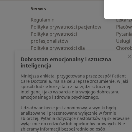
Serwis
Dla pa
Regulamin
Lekarz
Polityka prywatności pacjentów
Placów
Polityka prywatności
Pytani
profesjonalistów
Usługi 
Polityka prywatności dla
Choro
profesjonalistów, których dane
Pomoc
Dobrostan emocjonalny i sztuczna
pozyskaliśmy samodzielnie
Aplika
inteligencja
Polityka cookies
Blog d
Niniejsza ankieta, przygotowana przez zespół Patient
Jak działają wyniki wyszukiwania
Care Doctoralia, ma na celu lepsze zrozumienie, w jaki
Dostępność
sposób ludzie korzystają z narzędzi sztucznej
O nas
inteligencji jako wsparcia dla swojego dobrostanu
emocjonalnego i zdrowia psychicznego.
Praca
Rekrutujemy!
Partnerzy
Udział w ankiecie jest anonimowy, a wyniki będą
Centrum prasowe
analizowane i prezentowane wyłącznie w formie
zbiorczej. Pytania dotyczące nastolatków są skierowane
Kontakt
wyłącznie do rodziców lub opiekunów prawnych. Nie
zbieramy informacji bezpośrednio od osób