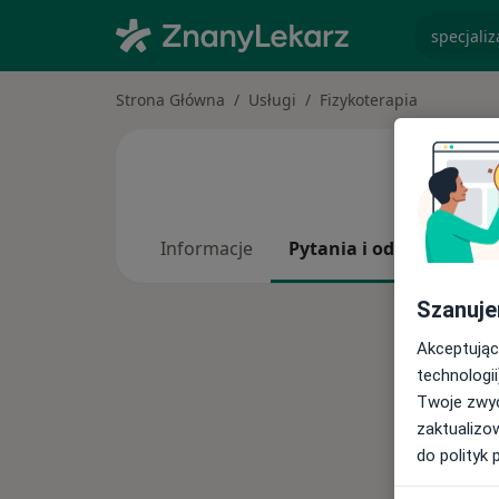
specjaliz
Strona Główna
Usługi
Fizykoterapia
Informacje
Pytania i odpowiedzi
Szanuje
Akceptując
technologii
Twoje zwyc
zaktualizo
do polityk 