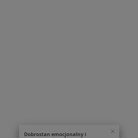
Pomoc
Aplikacje mobilne
Blog dla pacjentów
Dla profesjonalistów
Cennik
Dla lekarzy
Dla placówek medycznych
Noa Notes
nowość
Baza wiedzy
Centrum Pomocy dla Specjalisty
Kontakt
ZnanyLekarz - Strona główna
ZnanyLekarz Sp. z o.o.
ul. Kolejowa 5/7
01-217 Warszawa, Polska
NIP: ⁠7010224868
Dobrostan emocjonalny i