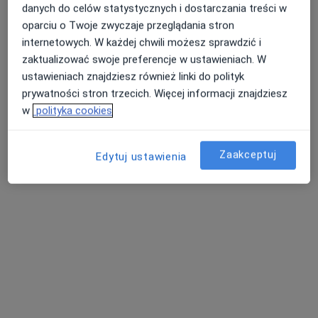
Polityka prywatności pacjentów
danych do celów statystycznych i dostarczania treści w
Polityka prywatności profesjonalistów
oparciu o Twoje zwyczaje przeglądania stron
Polityka prywatności dla profesjonalistów, których
internetowych. W każdej chwili możesz sprawdzić i
dane pozyskaliśmy samodzielnie
Nasza średnia ocena na App Store to 4.9 i 4.1 na
zaktualizować swoje preferencje w ustawieniach. W
Polityka cookies
Google Play Store
ustawieniach znajdziesz również linki do polityk
Jak działają wyniki wyszukiwania
prywatności stron trzecich. Więcej informacji znajdziesz
Dostępność
w
polityka cookies
O nas
Praca
Rekrutujemy!
Partnerzy
Zaakceptuj
Edytuj ustawienia
Centrum prasowe
Kontakt
Dla pacjentów
Lekarze
Placówki medyczne
Pytania i odpowiedzi
Usługi i zabiegi
Choroby