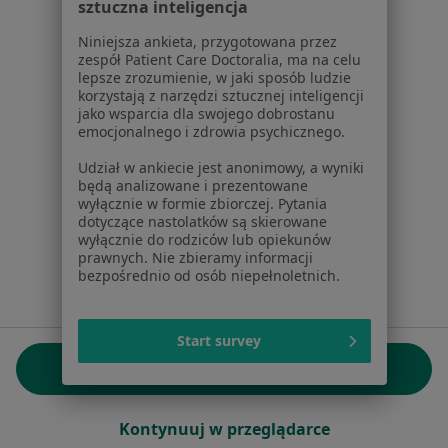
sztuczna inteligencja
KRS: ⁠0000347997
REGON: ⁠142276657
Niniejsza ankieta, przygotowana przez
zespół Patient Care Doctoralia, ma na celu
lepsze zrozumienie, w jaki sposób ludzie
Sąd Rejonowy dla m.st. Warszawy w Warszawie XII
korzystają z narzędzi sztucznej inteligencji
Wydział Gospodarczy KRS
jako wsparcia dla swojego dobrostanu
emocjonalnego i zdrowia psychicznego.
Facebook
otwiera się w nowej karcie
Udział w ankiecie jest anonimowy, a wyniki
będą analizowane i prezentowane
wyłącznie w formie zbiorczej. Pytania
dotyczące nastolatków są skierowane
otwiera się w nowej karcie
otwiera się w nowej karcie
otwiera się w nowej karcie
otwiera się w nowej karci
otwiera się
otwi
Polska
,
Türkiye
,
España
,
Italia
,
Deutschland
,
Česko
,
wyłącznie do rodziców lub opiekunów
otwiera się w nowej karcie
otwiera się w nowej karcie
otwiera się w nowej karcie
otwiera się w nowej kar
otwiera się 
otwier
Portugal
,
México
,
Chile
,
Brasil
,
Argentina
,
Perú
,
prawnych. Nie zbieramy informacji
bezpośrednio od osób niepełnoletnich.
otwiera się w nowej karc
Colombia
Płatności kartą
Start survey
ROZPORZĄDZENIE (UE) 2022/2065 (DSA) art. 24:
Otwórz
15.395.179 użytkowników/miesiąc - Czerwiec 2026
www.znanylekarz.pl © 2026 - Znajdź lekarza i umów
Kontynuuj w przeglądarce