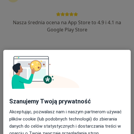
·
Więcej
Urolog
26 opinii
Szkolna 24, Płońsk
•
Mapa
Nasza średnia ocena na App Store to 4.9 i 4.1 na
Indywidualna Praktyka Lekarska Dariusz Gołębiowski
Google Play Store
Badanie uroflowmetryczne
100 zł
Specjalista nie oferuje umawiania online pod tym adresem.
Poproś o wizytę
Szanujemy Twoją prywatność
Akceptując, pozwalasz nam i naszym partnerom używać
plików cookie (lub podobnych technologii) do zbierania
Michał Ogrodnik
danych do celów statystycznych i dostarczania treści w
·
Więcej
oparciu o Twoje zwyczaje przeglądania stron
Urolog