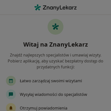
Me
Urolog • Płońsk, mazowieckie
Filtry
Mapa
Polecani urolodzy w Płońsku
Witaj na ZnanyLekarz
Jak działają wyniki wyszukiwania
Znajdź najlepszych specjalistów i umawiaj wizyty.
Pobierz aplikację, aby uzyskać bezpłatny dostęp do
przydatnych funkcji:
Łatwo zarządzaj swoimi wizytami
Wysyłaj wiadomości do specjalistów
Bezpieczne płatności
lek. Dariusz Gołębiowski
Otrzymuj powiadomienia