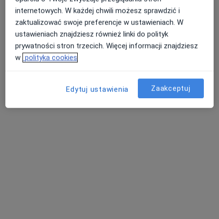
internetowych. W każdej chwili możesz sprawdzić i
65 opinii
zaktualizować swoje preferencje w ustawieniach. W
Henryka Sienkiewicza, Płońsk
•
Mapa
ustawieniach znajdziesz również linki do polityk
Specjalista nie oferuje umawiania online pod tym adresem.
prywatności stron trzecich. Więcej informacji znajdziesz
w
polityka cookies
Poproś o wizytę
Zaakceptuj
Edytuj ustawienia
lek. Dariusz Ostapowski
·
Więcej
Urolog, Chirurg
7 opinii