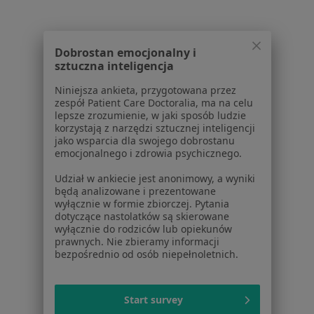
Usługi i zabiegi
Choroby
Pomoc
Dobrostan emocjonalny i
Aplikacje mobilne
sztuczna inteligencja
Blog dla pacjentów
Niniejsza ankieta, przygotowana przez
zespół Patient Care Doctoralia, ma na celu
Dla profesjonalistów
lepsze zrozumienie, w jaki sposób ludzie
korzystają z narzędzi sztucznej inteligencji
Cennik
jako wsparcia dla swojego dobrostanu
Dla lekarzy
emocjonalnego i zdrowia psychicznego.
Dla placówek medycznych
Udział w ankiecie jest anonimowy, a wyniki
Noa Notes
nowość
będą analizowane i prezentowane
Baza wiedzy
wyłącznie w formie zbiorczej. Pytania
Centrum Pomocy dla Specjalisty
dotyczące nastolatków są skierowane
wyłącznie do rodziców lub opiekunów
Kontakt
prawnych. Nie zbieramy informacji
ZnanyLekarz - Strona główna
bezpośrednio od osób niepełnoletnich.
ZnanyLekarz Sp. z o.o.
ul. Kolejowa 5/7
Start survey
01-217 Warszawa, Polska