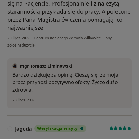
się na Pacjencie. Profesjonalnie i z należytą
starannością przykłada się do pracy. A polecone
przez Pana Magistra ćwiczenia pomagają, co
najważniejsze
20 lipca 2026
•
Centrum Kobiecego Zdrowia Wilkowice
•
Inny
•
w opinii użytkownika Daria
zgłoś nadużycie
mgr Tomasz Elminowski
Bardzo dziękuję za opinię. Cieszę się, że moja
praca przynosi pozytywne efekty. Życzę dużo
zdrowia!
20 lipca 2026
Jagoda
Weryfikacja wizyty
J