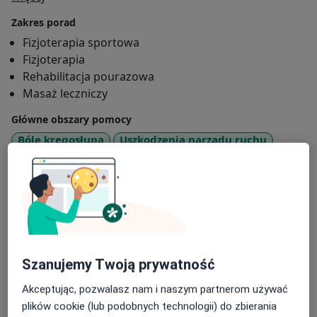
Zakres porad
Fizjoterapia sportowa
Fizjoterapia
Rehabilitacja pourazowa
Masaż leczniczy
Główne obszary pomocy
Bóle kręgosłupa
Uszkodzenia narządu ruchu
Bóle mięśni
Ograniczenie ruchomości
a11y_sr_more_diseases
Kontuzje sportowe
+21
Rodzaje konsultacji
Stacjonarne
Zobacz lokalizacje (1)
Zdjęcia i filmy
Szanujemy Twoją prywatność
Akceptując, pozwalasz nam i naszym partnerom używać
plików cookie (lub podobnych technologii) do zbierania