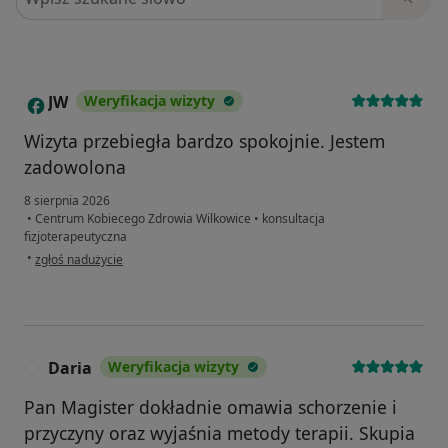
JW
Weryfikacja wizyty
J
Wizyta przebiegła bardzo spokojnie. Jestem
zadowolona
8 sierpnia 2026
•
Centrum Kobiecego Zdrowia Wilkowice
•
konsultacja
fizjoterapeutyczna
w opinii użytkownika JW
•
zgłoś nadużycie
Daria
Weryfikacja wizyty
D
Pan Magister dokładnie omawia schorzenie i
przyczyny oraz wyjaśnia metody terapii. Skupia