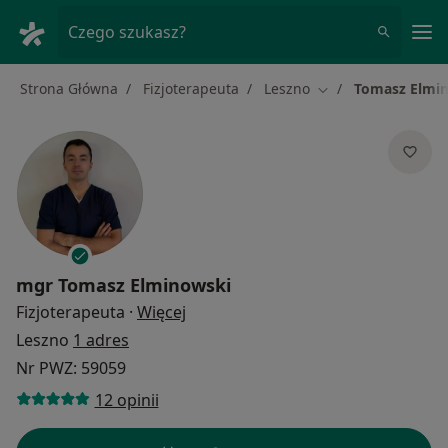
Me
Czego szukasz?
Strona Główna
Fizjoterapeuta
Leszno
Tomasz Elmi
Zmień miasto
mgr
Tomasz Elminowski
O specjalizacjach
Fizjoterapeuta
·
Więcej
Leszno
1 adres
Nr PWZ: 59059
12 opinii