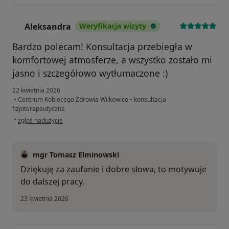
Aleksandra
Weryfikacja wizyty
A
Bardzo polecam! Konsultacja przebiegła w
komfortowej atmosferze, a wszystko zostało mi
jasno i szczegółowo wytłumaczone :)
22 kwietnia 2026
•
Centrum Kobiecego Zdrowia Wilkowice
•
konsultacja
fizjoterapeutyczna
w opinii użytkownika Aleksandra
•
zgłoś nadużycie
mgr Tomasz Elminowski
Dziękuję za zaufanie i dobre słowa, to motywuje
do dalszej pracy.
23 kwietnia 2026