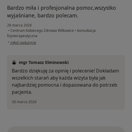
Bardzo miła i profesjonalna pomoc,wszystko
wyjaśniane, bardzo polecam.
28 marca 2026
•
Centrum Kobiecego Zdrowia Wilkowice
•
konsultacja
fizjoterapeutyczna
w opinii użytkownika Asia
•
zgłoś nadużycie
mgr Tomasz Elminowski
Bardzo dziękuję za opinię i polecenie! Dokładam
wszelkich starań aby każda wizyta była jak
najbardziej pomocna i dopasowana do potrzeb
pacjenta.
30 marca 2026