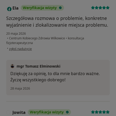
Ela
Weryfikacja wizyty
E
Szczegółowa rozmowa o problemie, konkretne
wyjaśnienie i zlokalizowanie miejsca problemu.
20 maja 2026
•
Centrum Kobiecego Zdrowia Wilkowice
•
konsultacja
fizjoterapeutyczna
w opinii użytkownika Ela
•
zgłoś nadużycie
mgr Tomasz Elminowski
Dziękuję za opinię, to dla mnie bardzo ważne.
Życzę wszystkiego dobrego!
28 maja 2026
Jowita
Weryfikacja wizyty
J