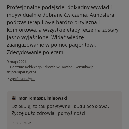
Profesjonalne podejście, dokładny wywiad i
indywidualnie dobrane ćwiczenia. Atmosfera
podczas terapii była bardzo przyjazna i
komfortowa, a wszystkie etapy leczenia zostały
jasno wyjaśnione. Widać wiedzę i
zaangażowanie w pomoc pacjentowi.
Zdecydowanie polecam.
9 maja 2026
•
Centrum Kobiecego Zdrowia Wilkowice
•
konsultacja
fizjoterapeutyczna
w opinii użytkownika Jowita
•
zgłoś nadużycie
mgr Tomasz Elminowski
Dziękuję, za tak pozytywne i budujące słowa.
Życzę dużo zdrowia i pomyślności!
9 maja 2026