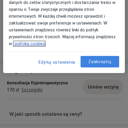
danych do celów statystycznych i dostarczania treści w
oparciu o Twoje zwyczaje przeglądania stron
internetowych. W każdej chwili możesz sprawdzić i
zaktualizować swoje preferencje w ustawieniach. W
ustawieniach znajdziesz również linki do polityk
Zobacz galerię (5)
prywatności stron trzecich. Więcej informacji znajdziesz
w
polityka cookies
Pokaż więcej
o doświadczeniu
Zaakceptuj
Edytuj ustawienia
Usługi i ceny
Konsultacja fizjoterapeutyczna
Umów wizytę
170 zł
Szczegóły
W jaki sposób ustalane są ceny?