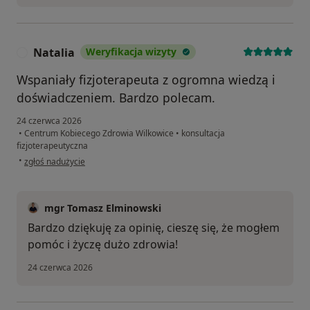
Natalia
Weryfikacja wizyty
N
Wspaniały fizjoterapeuta z ogromna wiedzą i
doświadczeniem. Bardzo polecam.
24 czerwca 2026
•
Centrum Kobiecego Zdrowia Wilkowice
•
konsultacja
fizjoterapeutyczna
w opinii użytkownika Natalia
•
zgłoś nadużycie
mgr Tomasz Elminowski
Bardzo dziękuję za opinię, cieszę się, że mogłem
pomóc i życzę dużo zdrowia!
24 czerwca 2026