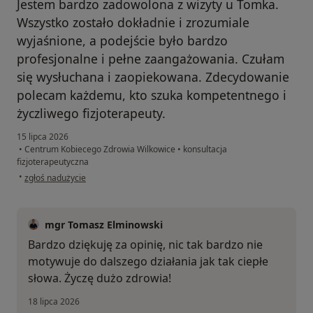
Jestem bardzo zadowolona z wizyty u Tomka.
Wszystko zostało dokładnie i zrozumiale
wyjaśnione, a podejście było bardzo
profesjonalne i pełne zaangażowania. Czułam
się wysłuchana i zaopiekowana. Zdecydowanie
polecam każdemu, kto szuka kompetentnego i
życzliwego fizjoterapeuty.
15 lipca 2026
•
Centrum Kobiecego Zdrowia Wilkowice
•
konsultacja
fizjoterapeutyczna
w opinii użytkownika Jagoda
•
zgłoś nadużycie
mgr Tomasz Elminowski
Bardzo dziękuję za opinię, nic tak bardzo nie
motywuje do dalszego działania jak tak ciepłe
słowa. Życzę dużo zdrowia!
18 lipca 2026