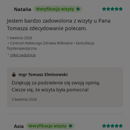
Natalia
Weryfikacja wizyty
N
Jestem bardzo zadowolona z wizyty u Pana
Tomasza zdecydowanie polecam.
1 kwietnia 2026
•
Centrum Kobiecego Zdrowia Wilkowice
•
konsultacja
fizjoterapeutyczna
w opinii użytkownika Natalia
•
zgłoś nadużycie
mgr Tomasz Elminowski
Dziękuję za podzielenie się swoją opinią.
Ciesze się, że wizyta była pomocna!
3 kwietnia 2026
Asia
Weryfikacja wizyty
A