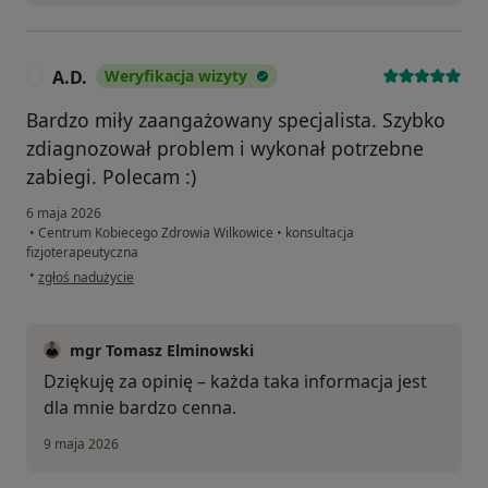
A.D.
Weryfikacja wizyty
A
Bardzo miły zaangażowany specjalista. Szybko
zdiagnozował problem i wykonał potrzebne
zabiegi. Polecam :)
6 maja 2026
•
Centrum Kobiecego Zdrowia Wilkowice
•
konsultacja
fizjoterapeutyczna
w opinii użytkownika A.D.
•
zgłoś nadużycie
mgr Tomasz Elminowski
Dziękuję za opinię – każda taka informacja jest
dla mnie bardzo cenna.
9 maja 2026