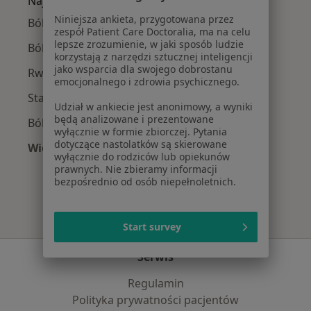
Najczęście leczone choroby
Niniejsza ankieta, przygotowana przez
Bóle kręgosłupa w Lesznie
zespół Patient Care Doctoralia, ma na celu
lepsze zrozumienie, w jaki sposób ludzie
Ból barku w Lesznie
korzystają z narzędzi sztucznej inteligencji
jako wsparcia dla swojego dobrostanu
Rwa kulszowa w Lesznie
emocjonalnego i zdrowia psychicznego.
Stany pourazowe w Lesznie
Udział w ankiecie jest anonimowy, a wyniki
będą analizowane i prezentowane
Ból kolana w Lesznie
wyłącznie w formie zbiorczej. Pytania
dotyczące nastolatków są skierowane
Więcej (15)
wyłącznie do rodziców lub opiekunów
Więcej w kategorii: Najczęście leczone chorob
prawnych. Nie zbieramy informacji
bezpośrednio od osób niepełnoletnich.
Start survey
Serwis
Regulamin
Polityka prywatności pacjentów