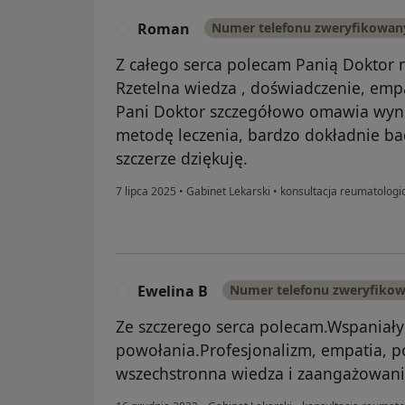
Roman
Numer telefonu zweryfikowan
R
Z całego serca polecam Panią Doktor n
Rzetelna wiedza , doświadczenie, empa
Pani Doktor szczegółowo omawia wyni
metodę leczenia, bardzo dokładnie ba
szczerze dziękuję.
7 lipca 2025
•
Gabinet Lekarski
•
konsultacja reumatologi
Ewelina B
Numer telefonu zweryfiko
E
Ze szczerego serca polecam.Wspaniały 
powołania.Profesjonalizm, empatia, po
wszechstronna wiedza i zaangażowanie