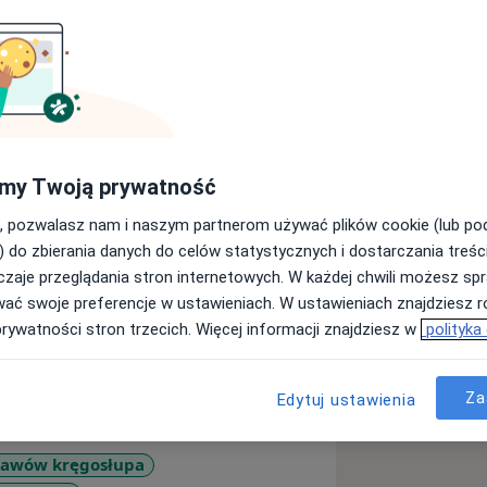
cznej w Białymstoku (1977).
my Twoją prywatność
, choroby reumatyczne II stopnia.
, pozwalasz nam i naszym partnerom używać plików cookie (lub p
o jeden z pierwszych reumatologów
) do zbierania danych do celów statystycznych i dostarczania treśc
b reumatycznych w Polsce. Moich
zaje przeglądania stron internetowych. W każdej chwili możesz spr
ęcego do dorosłości, co wyraźnie
wać swoje preferencje w ustawieniach. W ustawieniach znajdziesz ró
esnej i pełnej diagnostyki chorób w
prywatności stron trzecich. Więcej informacji znajdziesz w
polityka
pacjenci mimo ciężkich chorób
cają ze swoimi dziećmi.
Za
Edytuj ustawienia
la mnie nominacja do nagrody Anioły
tawów kręgosłupa