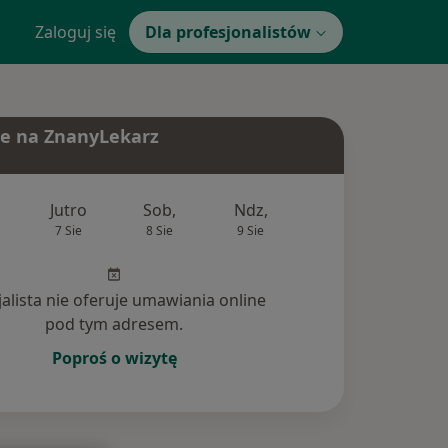
Zaloguj się
Dla profesjonalistów
e na ZnanyLekarz
Jutro
Sob,
Ndz,
Pon,
Wt,
7 Sie
8 Sie
9 Sie
10 Sie
11 Si
jalista nie oferuje umawiania online
pod tym adresem.
Poproś o wizytę