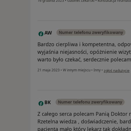
16 grudnia 2023
•
Gabinet Lekarski
•
konsultacja reumato
AW
Numer telefonu zweryfikowany
A
Bardzo cierpliwa i kompetentna, odpo
wyjaśnia niejasności, opóżnienie wizy
warto było czekać, serdecznie polecam
w opinii użytkow
21 maja 2023
•
W innym miejscu
•
Inny
•
zgłoś nadużycie
BK
Numer telefonu zweryfikowany
B
Z całego serca polecam Panią Doktor n
Rzetelna wiedza , doświadczenie, bar
pacjenta mało który lekarz tak dokład