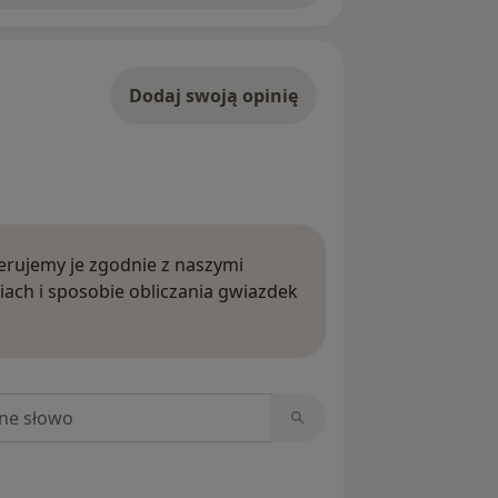
Dodaj swoją opinię
rujemy je zgodnie z naszymi
iach i sposobie obliczania gwiazdek
ięcej o opiniach
niach