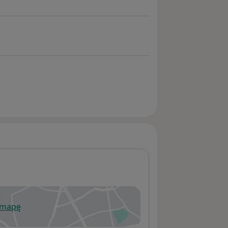
 mapę
wiera się w nowej karcie