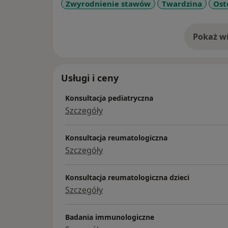
Zwyrodnienie stawów
Twardzina
Ost
Byłam ordynatorem oddziału dziecięcego z 
endokrynologii Specjalistycznego Szpitala D
Przewodniczyłam olsztynskiemu oddziałow
Pokaż wi
o 
Pediatrycznego w latach 2011 -2019. Jestem członkiem Polskiego Towarzystwa
Reumatologicznego.
Usługi i ceny
Certyfikaty i umiejętności:
- kapilaroskopia
Konsultacja pediatryczna
- USG stawów
Szczegóły
Konsultacja reumatologiczna
Szczegóły
Konsultacja reumatologiczna dzieci
Szczegóły
Badania immunologiczne