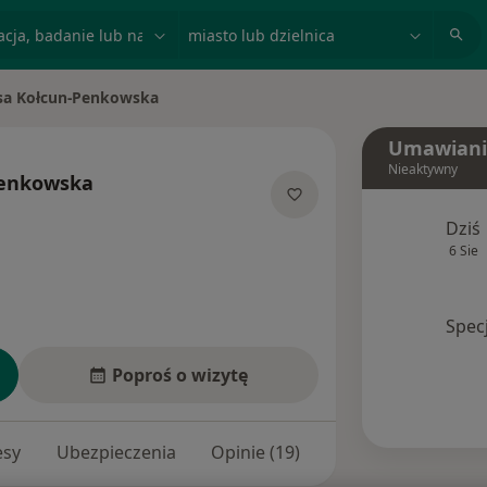
acja, badanie lub nazwisko
miasto lub dzielnica
sa Kołcun-Penkowska
asto
Umawiani
Nieaktywny
Penkowska
ecjalizacjach
Dziś
6 Sie
Spec
Poproś o wizytę
esy
Ubezpieczenia
Opinie (19)