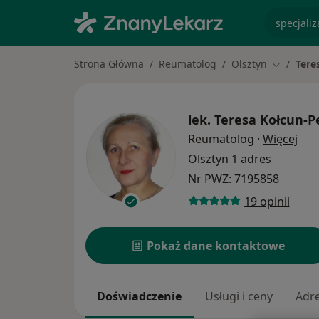
specjaliz
Strona Główna
Reumatolog
Olsztyn
Tere
Zmień mi
lek.
Teresa Kołcun-
O sp
Reumatolog
·
Więcej
Olsztyn
1 adres
Nr PWZ: 7195858
19 opinii
Pokaż dane kontaktowe
Doświadczenie
Usługi i ceny
Adr