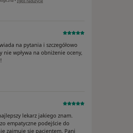
logiczna
•
zgłoś nadużycie
wiada na pytania i szczegółowo
ty nie wpływa na obniżenie oceny,
!
nika AW
ajlepszy lekarz jakiego znam.
dzo empatyczne podejście do
nie zajmuje się pacjentem. Pani