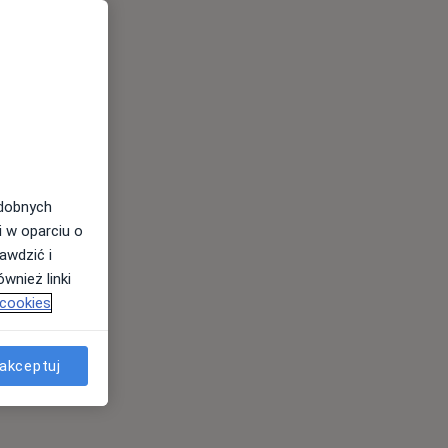
odobnych
i w oparciu o
awdzić i
wnież linki
 cookies
akceptuj