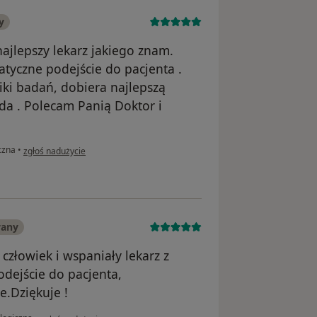
y
ajlepszy lekarz jakiego znam.
tyczne podejście do pacjenta .
ki badań, dobiera najlepszą
da . Polecam Panią Doktor i
w opinii użytkownika Roman
czna
•
zgłoś nadużycie
wany
człowiek i wspaniały lekarz z
dejście do pacjenta,
.Dziękuje !
w opinii użytkownika Ewelina B