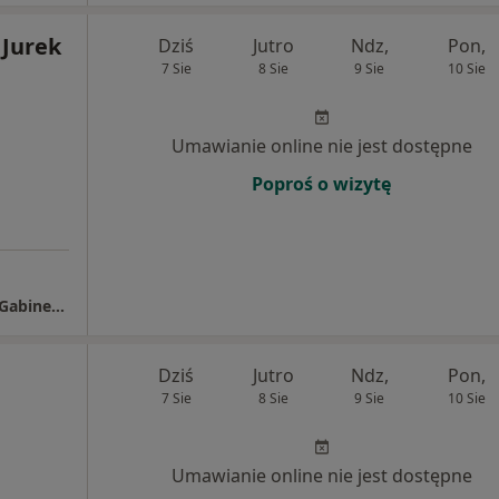
 Jurek
Dziś
Jutro
Ndz,
Pon,
7 Sie
8 Sie
9 Sie
10 Sie
Umawianie online nie jest dostępne
Poproś o wizytę
Poradnie Specjalistyczne w Przychodni nr 1 Gabinet Stomatologiczny
Dziś
Jutro
Ndz,
Pon,
7 Sie
8 Sie
9 Sie
10 Sie
Umawianie online nie jest dostępne