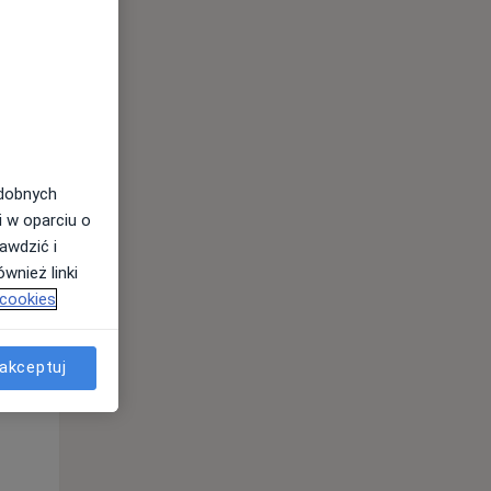
Wt,
Śr,
Czw,
11 Sie
12 Sie
13 Sie
odobnych
i w oparciu o
awdzić i
wnież linki
 cookies
Wt,
Śr,
Czw,
11 Sie
12 Sie
13 Sie
akceptuj