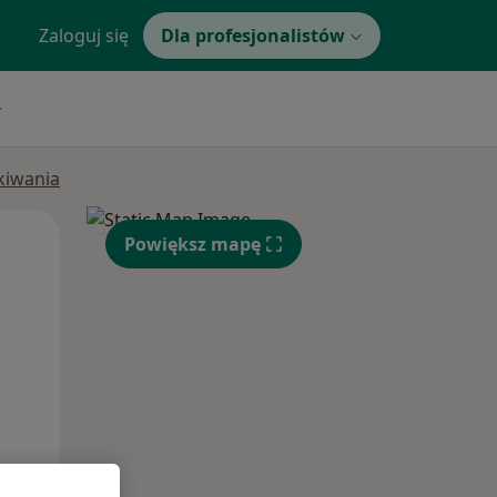
Zaloguj się
Dla profesjonalistów
ukiwania
Wt,
Śr,
Czw,
Powiększ mapę
11 Sie
12 Sie
13 Sie