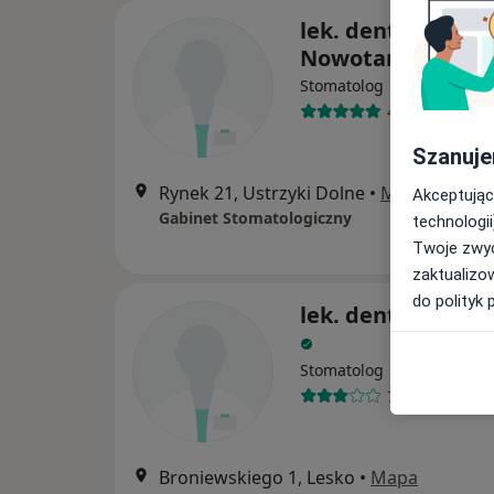
lek. dent. Anita
Nowotarska
Stomatolog
4 opinie
Szanuje
Rynek 21, Ustrzyki Dolne
•
Mapa
Akceptując
Gabinet Stomatologiczny
technologii
Twoje zwyc
zaktualizo
do polityk 
lek. dent. Wacław
Stomatolog
7 opinii
Broniewskiego 1, Lesko
•
Mapa