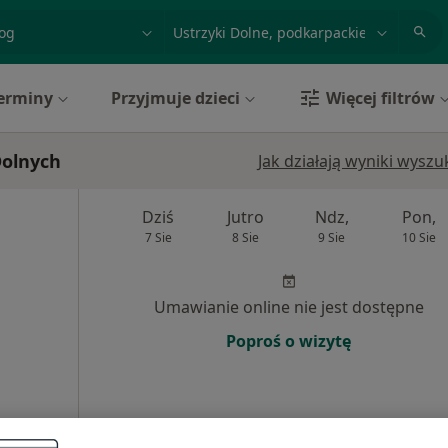
acja, badanie lub nazwisko
miasto lub dzielnica
erminy
Przyjmuje dzieci
Więcej filtrów
Dolnych
Jak działają wyniki wysz
Dziś
Jutro
Ndz,
Pon,
7 Sie
8 Sie
9 Sie
10 Sie
Umawianie online nie jest dostępne
Poproś o wizytę