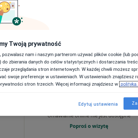
Dziś
Jutro
Ndz,
Pon,
7 Sie
8 Sie
9 Sie
10 Sie
Umawianie online nie jest dostępne
my Twoją prywatność
Poproś o wizytę
, pozwalasz nam i naszym partnerom używać plików cookie (lub p
) do zbierania danych do celów statystycznych i dostarczania treśc
zaje przeglądania stron internetowych. W każdej chwili możesz spr
wać swoje preferencje w ustawieniach. W ustawieniach znajdziesz ró
prywatności stron trzecich. Więcej informacji znajdziesz w
polityka
 Grześ
Dziś
Jutro
Ndz,
Pon,
7 Sie
8 Sie
9 Sie
10 Sie
Za
Edytuj ustawienia
Umawianie online nie jest dostępne
Poproś o wizytę