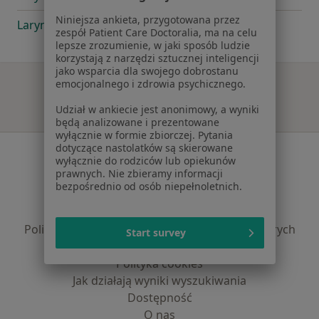
Niniejsza ankieta, przygotowana przez
Laryngolog Dziecięcy Żywiec
zespół Patient Care Doctoralia, ma na celu
lepsze zrozumienie, w jaki sposób ludzie
korzystają z narzędzi sztucznej inteligencji
jako wsparcia dla swojego dobrostanu
emocjonalnego i zdrowia psychicznego.
Udział w ankiecie jest anonimowy, a wyniki
będą analizowane i prezentowane
wyłącznie w formie zbiorczej. Pytania
dotyczące nastolatków są skierowane
Serwis
wyłącznie do rodziców lub opiekunów
prawnych. Nie zbieramy informacji
Regulamin
bezpośrednio od osób niepełnoletnich.
Polityka prywatności pacjentów
Polityka prywatności profesjonalistów
Polityka prywatności dla profesjonalistów, których
Start survey
dane pozyskaliśmy samodzielnie
Polityka cookies
Jak działają wyniki wyszukiwania
Dostępność
O nas