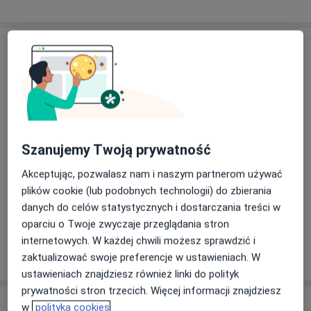
G
Laryngolog Dziecięcy Gdańsk
Laryngolog Dziecięcy Gdynia
Szanujemy Twoją prywatność
Laryngolog Dziecięcy Gliwice
Akceptując, pozwalasz nam i naszym partnerom używać
Laryngolog Dziecięcy Głowno
plików cookie (lub podobnych technologii) do zbierania
danych do celów statystycznych i dostarczania treści w
Laryngolog Dziecięcy Gniezno
oparciu o Twoje zwyczaje przeglądania stron
internetowych. W każdej chwili możesz sprawdzić i
Laryngolog Dziecięcy Grudziądz
zaktualizować swoje preferencje w ustawieniach. W
ustawieniach znajdziesz również linki do polityk
prywatności stron trzecich. Więcej informacji znajdziesz
w
polityka cookies
I