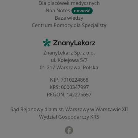
Dla placówek medycznych
Noa Notes
nowość
Baza wiedzy
Centrum Pomocy dla Specjalisty
Kontakt
ZnanyLekarz - Strona główna
ZnanyLekarz Sp. z o.o.
ul. Kolejowa 5/7
01-217 Warszawa, Polska
NIP: ⁠7010224868
KRS: ⁠0000347997
REGON: ⁠142276657
Sąd Rejonowy dla m.st. Warszawy w Warszawie XII
Wydział Gospodarczy KRS
Facebook
otwiera się w nowej karcie