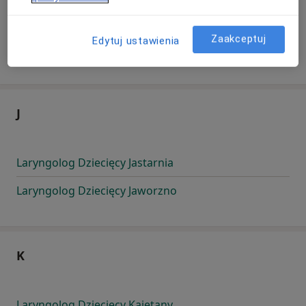
Zaakceptuj
Edytuj ustawienia
Laryngolog Dziecięcy Inowrocław
J
Laryngolog Dziecięcy Jastarnia
Laryngolog Dziecięcy Jaworzno
K
Laryngolog Dziecięcy Kajetany