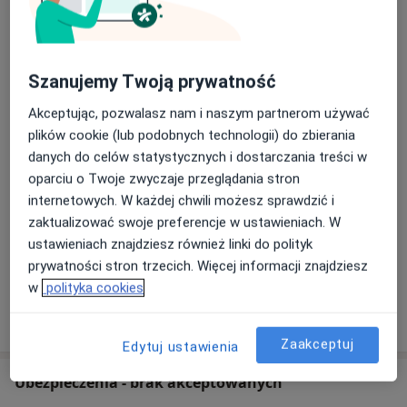
Gabinet lekarski
Szanujemy Twoją prywatność
Ul. Kamieniogórska 24,
58-370
Boguszów-Gorce
Akceptując, pozwalasz nam i naszym partnerom używać
plików cookie (lub podobnych technologii) do zbierania
Powiększ mapę
otwiera się w nowej karcie
danych do celów statystycznych i dostarczania treści w
oparciu o Twoje zwyczaje przeglądania stron
Dostępność
W tym gabinecie nie można umawiać wizyt przez
internetowych. W każdej chwili możesz sprawdzić i
internet
zaktualizować swoje preferencje w ustawieniach. W
ustawieniach znajdziesz również linki do polityk
Co mam zrobić w tej sytuacji?
prywatności stron trzecich. Więcej informacji znajdziesz
w
polityka cookies
Pokaż więcej
o adresie
Zaakceptuj
Edytuj ustawienia
Ubezpieczenia - brak akceptowanych