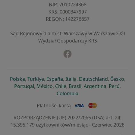
NIP: ⁠7010224868
KRS: ⁠0000347997
REGON: ⁠142276657
Sąd Rejonowy dla m.st. Warszawy w Warszawie XII
Wydział Gospodarczy KRS
Facebook
otwiera się w nowej karcie
otwiera się w nowej karcie
otwiera się w nowej karcie
otwiera się w nowej karcie
otwiera się w nowej karci
otwiera się
otwi
Polska
,
Türkiye
,
España
,
Italia
,
Deutschland
,
Česko
,
otwiera się w nowej karcie
otwiera się w nowej karcie
otwiera się w nowej karcie
otwiera się w nowej kar
otwiera się 
otwier
Portugal
,
México
,
Chile
,
Brasil
,
Argentina
,
Perú
,
otwiera się w nowej karc
Colombia
Płatności kartą
ROZPORZĄDZENIE (UE) 2022/2065 (DSA) art. 24:
15.395.179 użytkowników/miesiąc - Czerwiec 2026