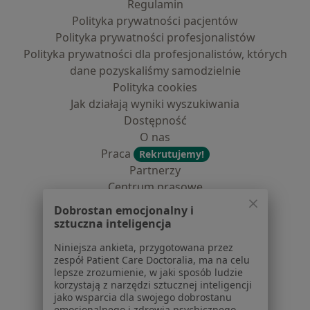
Regulamin
Polityka prywatności pacjentów
Polityka prywatności profesjonalistów
Polityka prywatności dla profesjonalistów, których
dane pozyskaliśmy samodzielnie
Polityka cookies
Jak działają wyniki wyszukiwania
Dostępność
O nas
Praca
Rekrutujemy!
Partnerzy
Centrum prasowe
Kontakt
Dobrostan emocjonalny i
sztuczna inteligencja
Dla pacjentów
Niniejsza ankieta, przygotowana przez
Lekarze
zespół Patient Care Doctoralia, ma na celu
Placówki medyczne
lepsze zrozumienie, w jaki sposób ludzie
korzystają z narzędzi sztucznej inteligencji
Pytania i odpowiedzi
jako wsparcia dla swojego dobrostanu
Usługi i zabiegi
emocjonalnego i zdrowia psychicznego.