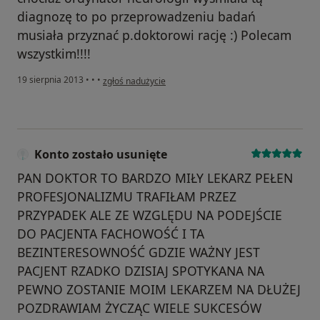
diagnozę to po przeprowadzeniu badań
musiała przyznać p.doktorowi rację :) Polecam
wszystkim!!!!
w opinii użytkownika Konto zostało usunięte
19 sierpnia 2013
•
•
•
zgłoś nadużycie
Konto zostało usunięte
PAN DOKTOR TO BARDZO MIŁY LEKARZ PEŁEN
PROFESJONALIZMU TRAFIŁAM PRZEZ
PRZYPADEK ALE ZE WZGLĘDU NA PODEJŚCIE
DO PACJENTA FACHOWOŚĆ I TA
BEZINTERESOWNOŚĆ GDZIE WAŻNY JEST
PACJENT RZADKO DZISIAJ SPOTYKANA NA
PEWNO ZOSTANIE MOIM LEKARZEM NA DŁUŻEJ
POZDRAWIAM ŻYCZĄC WIELE SUKCESÓW