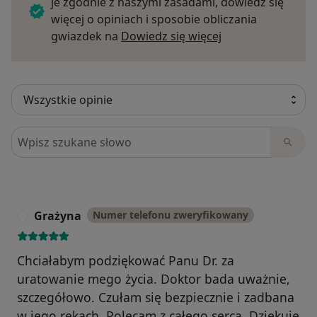
je zgodnie z naszymi zasadami, dowiedz się
więcej o opiniach i sposobie obliczania
Dowiedz się więce
gwiazdek na
Dowiedz się więcej
Szukaj w opiniach
Grażyna
Numer telefonu zweryfikowany
G
Chciałabym podziękować Panu Dr. za
uratowanie mego życia. Doktor bada uważnie,
szczegółowo. Czułam się bezpiecznie i zadbana
w jego rękach. Polecam z całego serca. Dziękuję