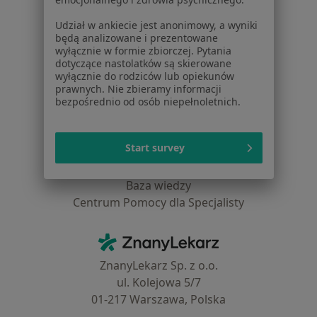
Choroby
Udział w ankiecie jest anonimowy, a wyniki
Pomoc
będą analizowane i prezentowane
Aplikacje mobilne
wyłącznie w formie zbiorczej. Pytania
Blog dla pacjentów
dotyczące nastolatków są skierowane
wyłącznie do rodziców lub opiekunów
prawnych. Nie zbieramy informacji
Dla profesjonalistów
bezpośrednio od osób niepełnoletnich.
Cennik
Dla lekarzy
Start survey
Dla placówek medycznych
Noa Notes
nowość
Baza wiedzy
Centrum Pomocy dla Specjalisty
Kontakt
ZnanyLekarz - Strona główna
ZnanyLekarz Sp. z o.o.
ul. Kolejowa 5/7
01-217 Warszawa, Polska