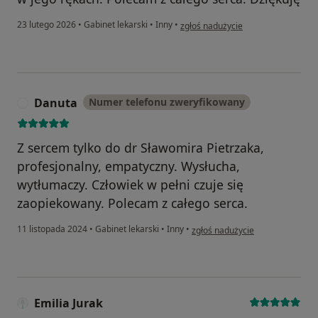
w opinii użytkownika Grażyna
23 lutego 2026
•
Gabinet lekarski
•
Inny
•
zgłoś nadużycie
Danuta
Numer telefonu zweryfikowany
D
Z sercem tylko do dr Sławomira Pietrzaka,
profesjonalny, empatyczny. Wysłucha,
wytłumaczy. Człowiek w pełni czuje się
zaopiekowany. Polecam z całego serca.
w opinii użytkownika Danuta
11 listopada 2024
•
Gabinet lekarski
•
Inny
•
zgłoś nadużycie
Emilia Jurak