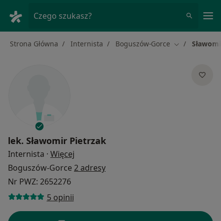
Me
Czego szukasz?
Strona Główna
Internista
Boguszów-Gorce
Sławomi
Zmień miasto
lek.
Sławomir Pietrzak
O specjalizacjach
Internista
·
Więcej
Boguszów-Gorce
2 adresy
Nr PWZ: 2652276
5 opinii