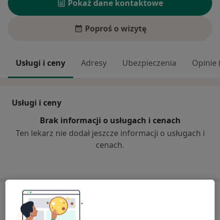
Pokaż dane kontaktowe
Poproś o wizytę
Usługi i ceny
Adresy
Ubezpieczenia
Opinie 
Usługi i ceny
Brak informacji o usługach i cenach
Ten lekarz nie dodał jeszcze informacji o usługach i
cenach.
Adresy (2)
Adres 1
Adres 2