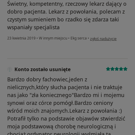
Świetny, kompetentny, rzeczowy lekarz dający o
dobro pacjenta. Lekarz z powołania, polecam z
czystym sumieniem bo rzadko się zdarza taki
wspaniały specjalista
w opinii użytkownika Emilia
23 kwietnia 2019
•
W innym miejscu
•
Ekg serca
•
zgłoś nadużycie
Konto zostało usunięte
Bardzo dobry fachowiec,jeden z
nielicznych,który słucha pacjenta i nie traktuje
nas jako "zła koniecznego"Bardzo mi i mojemu
synowi oraz córce pomógł.Bardzo ceniony
wśród moich znajomych.Lekarz z powołania :)
Potrafił tylko na podstawie objawów stwierdzić
moja podstawową chorobę neurologiczną i
chociaż ordynator neurologii wyśmiała tą