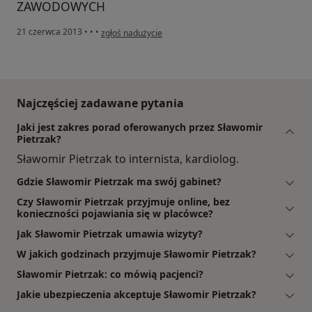
ZAWODOWYCH
w opinii użytkownika Konto zostało usunięte
21 czerwca 2013
•
•
•
zgłoś nadużycie
Najczęściej zadawane pytania
Jaki jest zakres porad oferowanych przez Sławomir
Pietrzak?
Sławomir Pietrzak to internista, kardiolog.
Gdzie Sławomir Pietrzak ma swój gabinet?
Czy Sławomir Pietrzak przyjmuje online, bez
konieczności pojawiania się w placówce?
Jak Sławomir Pietrzak umawia wizyty?
W jakich godzinach przyjmuje Sławomir Pietrzak?
Sławomir Pietrzak: co mówią pacjenci?
Jakie ubezpieczenia akceptuje Sławomir Pietrzak?