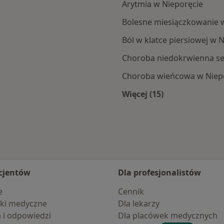
Arytmia w Nieporęcie
Bolesne miesiączkowanie 
Ból w klatce piersiowej w 
Choroba niedokrwienna se
Choroba wieńcowa w Niep
Więcej (15)
rętu
Więcej w kategorii: 
cjentów
Dla profesjonalistów
e
Cennik
ki medyczne
Dla lekarzy
a i odpowiedzi
Dla placówek medycznych