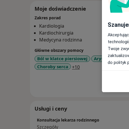
Moje doświadczenie
Zakres porad
Szanuje
Kardiologia
Kardiochirurgia
Akceptując
Medycyna rodzinna
technologii
Twoje zwyc
Główne obszary pomocy
zaktualizo
Ból w klatce piersiowej
Arytmia
Oste
do polityk 
a11y_sr_more_disease
Choroby serca
+10
Pokaż wi
o 
Usługi i ceny
Konsultacja lekarza rodzinnego
Szczegóły