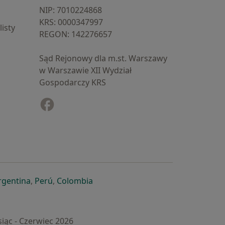
NIP: ⁠7010224868
KRS: ⁠0000347997
isty
REGON: ⁠142276657
Sąd Rejonowy dla m.st. Warszawy
w Warszawie XII Wydział
Gospodarczy KRS
Facebook
otwiera się w nowej karcie
cie
owej karcie
ię w nowej karcie
iera się w nowej karcie
otwiera się w nowej karcie
otwiera się w nowej karcie
otwiera się w nowej karcie
rgentina
,
Perú
,
Colombia
iąc - Czerwiec 2026