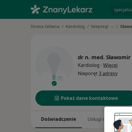
specjaliz
Strona Główna
Kardiolog
Nieporęt
Sławo
Zmień mia
dr n. med.
Sławomir 
O spec
Kardiolog
·
Więcej
Nieporęt
3 adresy
Pokaż dane kontaktowe
Doświadczenie
Usługi i ceny
A