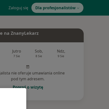
Zaloguj się
Dla profesjonalistów
e na ZnanyLekarz
Jutro
Sob,
Ndz,
Pon,
Wt,
7 Sie
8 Sie
9 Sie
10 Sie
11 Si
jalista nie oferuje umawiania online
pod tym adresem.
Poproś o wizytę