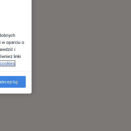
odobnych
i w oparciu o
awdzić i
wnież linki
 cookies
akceptuj