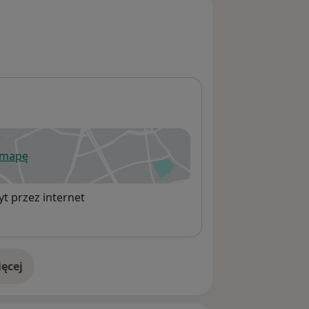
 mapę
wiera się w nowej karcie
t przez internet
ęcej
adresie