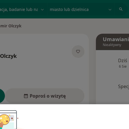
acja, badanie lub nazwisko
miasto lub dzielnica
mir Olczyk
sto
Umawiani
Nieaktywny
Olczyk
Dziś
jalizacjach
6 Sie
Spec
Poproś o wizytę
dresy
Ubezpieczenia
Opinie