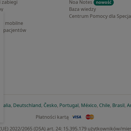
i zabiegi
Noa Notes
nowość
by
Baza wiedzy
Centrum Pomocy dla Specjal
cje mobilne
la pacjentów
ej karcie
ię w nowej karcie
twiera się w nowej karcie
otwiera się w nowej karcie
otwiera się w nowej karcie
otwiera się w nowej karcie
otwiera się w nowej kar
otwiera się w n
otwiera s
otw
Italia
,
Deutschland
,
Česko
,
Portugal
,
México
,
Chile
,
Brasil
,
A
Płatności kartą
) 2022/2065 (DSA) art. 24: 15.395.179 użytkowników/mies