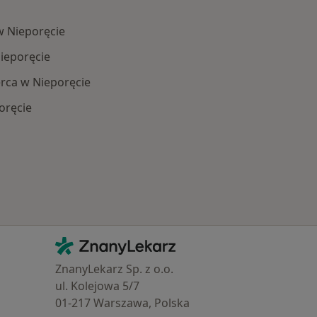
w Nieporęcie
Nieporęcie
rca w Nieporęcie
oręcie
Najczęście leczone choroby
Kontakt
ZnanyLekarz - Strona główna
ZnanyLekarz Sp. z o.o.
ul. Kolejowa 5/7
01-217 Warszawa, Polska