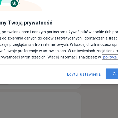
my Twoją prywatność
, pozwalasz nam i naszym partnerom używać plików cookie (lub p
) do zbierania danych do celów statystycznych i dostarczania treśc
zaje przeglądania stron internetowych. W każdej chwili możesz spr
wać swoje preferencje w ustawieniach. W ustawieniach znajdziesz ró
oporoza
Zawał serca
prywatności stron trzecich. Więcej informacji znajdziesz w
polityka
s
Za
Edytuj ustawienia
ęcej
doświadczeniu