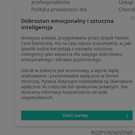
profesjonalistów
Usługi 
Polityka prywatności dla
Choro
profesjonalistów, których dane
Pomoc
Dobrostan emocjonalny i sztuczna
pozyskaliśmy samodzielnie
Aplika
inteligencja
Polityka cookies
Blog d
Niniejsza ankieta, przygotowana przez zespół Patient
Jak działają wyniki wyszukiwania
Care Doctoralia, ma na celu lepsze zrozumienie, w jaki
Dostępność
sposób ludzie korzystają z narzędzi sztucznej
O nas
inteligencji jako wsparcia dla swojego dobrostanu
emocjonalnego i zdrowia psychicznego.
Praca
Rekrutujemy!
Partnerzy
Udział w ankiecie jest anonimowy, a wyniki będą
Centrum prasowe
analizowane i prezentowane wyłącznie w formie
zbiorczej. Pytania dotyczące nastolatków są skierowane
Kontakt
wyłącznie do rodziców lub opiekunów prawnych. Nie
zbieramy informacji bezpośrednio od osób
niepełnoletnich.
otwiera się w now
otwiera s
o
Polska
,
Türkiye
,
España
,
Start survey
ROZPORZĄDZENIE (UE