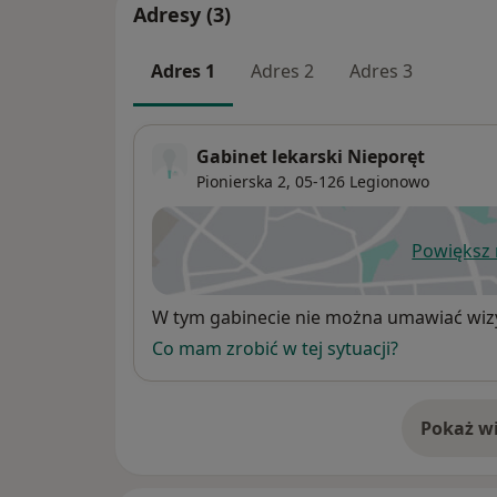
Adresy (3)
Adres 1
Adres 2
Adres 3
Gabinet lekarski Nieporęt
Pionierska 2,
05-126
Legionowo
Powiększ
ot
Dostępność
W tym gabinecie nie można umawiać wizy
Co mam zrobić w tej sytuacji?
Pokaż wi
o 