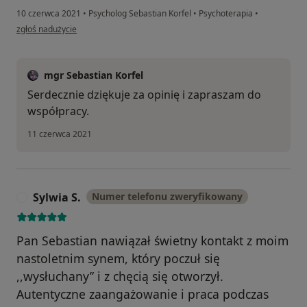
10 czerwca 2021
•
Psycholog Sebastian Korfel
•
Psychoterapia
•
w opinii użytkownika M.W.
zgłoś nadużycie
mgr Sebastian Korfel
Serdecznie dziękuje za opinię i zapraszam do
współpracy.
11 czerwca 2021
Sylwia S.
Numer telefonu zweryfikowany
S
Pan Sebastian nawiązał świetny kontakt z moim
nastoletnim synem, który poczuł się
,,wysłuchany” i z chęcią się otworzył.
Autentyczne zaangażowanie i praca podczas