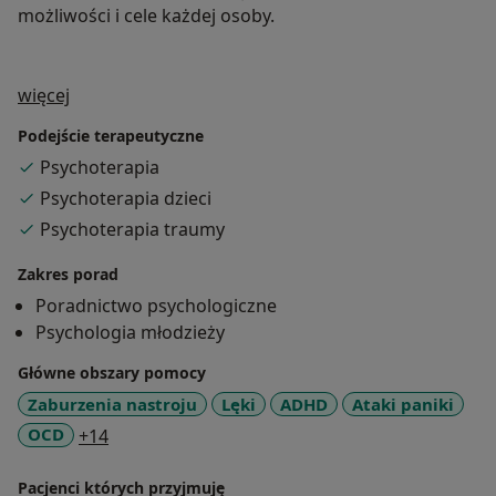
możliwości i cele każdej osoby.
O mnie
więcej
Podejście terapeutyczne
Psychoterapia
Psychoterapia dzieci
Psychoterapia traumy
Zakres porad
Poradnictwo psychologiczne
Psychologia młodzieży
Główne obszary pomocy
Zaburzenia nastroju
Lęki
ADHD
Ataki paniki
a11y_sr_more_diseases
OCD
+14
Pacjenci których przyjmuję