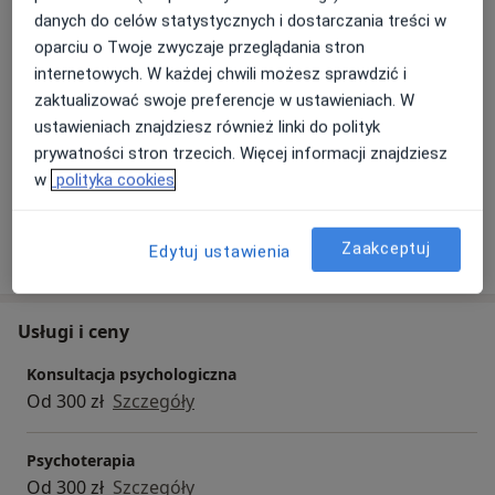
danych do celów statystycznych i dostarczania treści w
Psychoterapeuta dzieci i
oparciu o Twoje zwyczaje przeglądania stron
młodzieży
Profesjonalne
internetowych. W każdej chwili możesz sprawdzić i
Praca w ośrodkach szkolno-
pacjenta, a p
zaktualizować swoje preferencje w ustawieniach. W
wychowawczych
umiejętnosc sł
ustawieniach znajdziesz również linki do polityk
Praca w ośrodkach psychiatrii
zapewnienia n
prywatności stron trzecich. Więcej informacji znajdziesz
środowiskowej DiM
fizycznego i p
w
polityka cookies
Pokaż więcej
Zaakceptuj
Edytuj ustawienia
o doświadczeniu
Usługi i ceny
Konsultacja psychologiczna
Od 300 zł
Szczegóły
Psychoterapia
Od 300 zł
Szczegóły