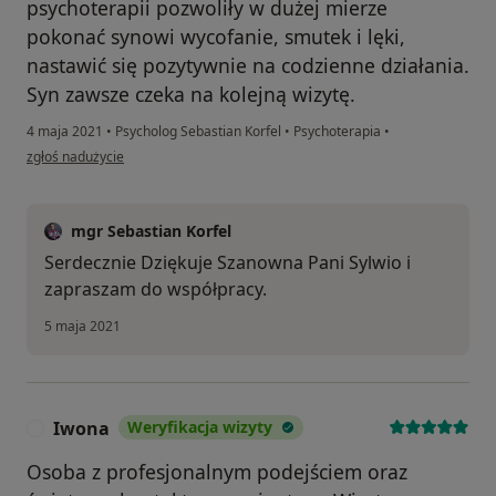
psychoterapii pozwoliły w dużej mierze
pokonać synowi wycofanie, smutek i lęki,
nastawić się pozytywnie na codzienne działania.
Syn zawsze czeka na kolejną wizytę.
4 maja 2021
•
Psycholog Sebastian Korfel
•
Psychoterapia
•
w opinii użytkownika Sylwia S.
zgłoś nadużycie
mgr Sebastian Korfel
Serdecznie Dziękuje Szanowna Pani Sylwio i
zapraszam do współpracy.
5 maja 2021
Iwona
Weryfikacja wizyty
I
Osoba z profesjonalnym podejściem oraz