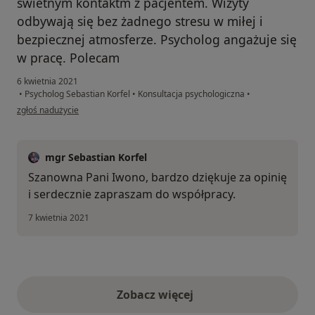
świetnym kontaktm z pacjentem. Wizyty
odbywają się bez żadnego stresu w miłej i
bezpiecznej atmosferze. Psycholog angażuje się
w pracę. Polecam
6 kwietnia 2021
•
Psycholog Sebastian Korfel
•
Konsultacja psychologiczna
•
w opinii użytkownika Iwona
zgłoś nadużycie
mgr Sebastian Korfel
Szanowna Pani Iwono, bardzo dziękuje za opinię
i serdecznie zapraszam do współpracy.
7 kwietnia 2021
Zobacz więcej
opinie powyżej