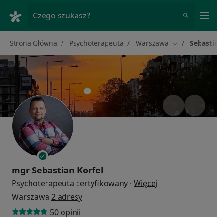
Me
Czego szukasz?
Strona Główna
Psychoterapeuta
Warszawa
Sebastia
Zmień miasto
mgr
Sebastian Korfel
O specjalizacjac
Psychoterapeuta certyfikowany
·
Więcej
Warszawa
2 adresy
50 opinii