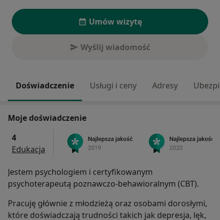
Umów wizytę
Wyślij wiadomość
Doświadczenie
Usługi i ceny
Adresy
Ubezpi
Moje doświadczenie
4
Edukacja
Jestem psychologiem i certyfikowanym
psychoterapeutą poznawczo-behawioralnym (CBT).
Pracuję głównie z młodzieżą oraz osobami dorosłymi,
które doświadczają trudności takich jak depresja, lęk,