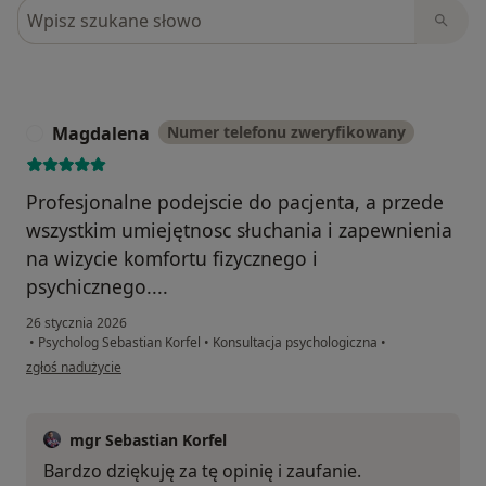
Szukaj w opiniach
Magdalena
Numer telefonu zweryfikowany
M
Profesjonalne podejscie do pacjenta, a przede
wszystkim umiejętnosc słuchania i zapewnienia
na wizycie komfortu fizycznego i
psychicznego....
26 stycznia 2026
•
Psycholog Sebastian Korfel
•
Konsultacja psychologiczna
•
w opinii użytkownika Magdalena
zgłoś nadużycie
mgr Sebastian Korfel
Bardzo dziękuję za tę opinię i zaufanie.