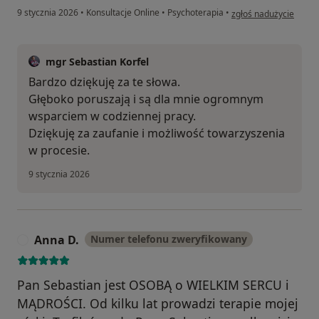
w opinii użytkownika J
9 stycznia 2026
•
Konsultacje Online
•
Psychoterapia
•
zgłoś nadużycie
mgr Sebastian Korfel
Bardzo dziękuję za te słowa.
Głęboko poruszają i są dla mnie ogromnym
wsparciem w codziennej pracy.
Dziękuję za zaufanie i możliwość towarzyszenia
w procesie.
9 stycznia 2026
Anna D.
Numer telefonu zweryfikowany
A
Pan Sebastian jest OSOBĄ o WIELKIM SERCU i
MĄDROŚCI. Od kilku lat prowadzi terapie mojej