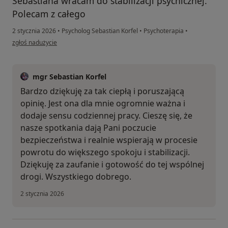
Sebastiana wracam do stabilizacji psychicznej.
Polecam z całego
2 stycznia 2026
•
Psycholog Sebastian Korfel
•
Psychoterapia
•
w opinii użytkownika Justyna G.
zgłoś nadużycie
mgr Sebastian Korfel
Bardzo dziękuję za tak ciepłą i poruszającą
opinię. Jest ona dla mnie ogromnie ważna i
dodaje sensu codziennej pracy. Cieszę się, że
nasze spotkania dają Pani poczucie
bezpieczeństwa i realnie wspierają w procesie
powrotu do większego spokoju i stabilizacji.
Dziękuję za zaufanie i gotowość do tej wspólnej
drogi. Wszystkiego dobrego.
2 stycznia 2026