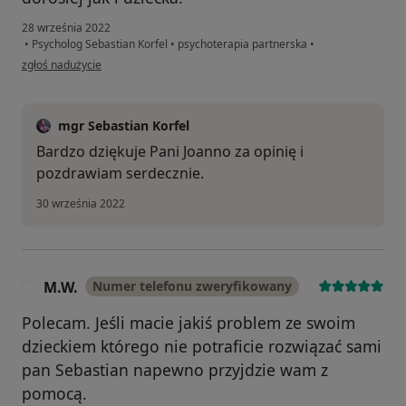
28 września 2022
•
Psycholog Sebastian Korfel
•
psychoterapia partnerska
•
w opinii użytkownika Joanna
zgłoś nadużycie
mgr Sebastian Korfel
Bardzo dziękuje Pani Joanno za opinię i
pozdrawiam serdecznie.
30 września 2022
M.W.
Numer telefonu zweryfikowany
M
Polecam. Jeśli macie jakiś problem ze swoim
dzieckiem którego nie potraficie rozwiązać sami
pan Sebastian napewno przyjdzie wam z
pomocą.