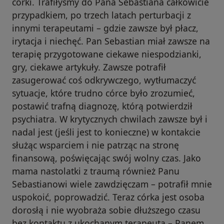
córki. Trafiłyśmy do Pana Sebastiana całkowicie
przypadkiem, po trzech latach perturbacji z
innymi terapeutami – gdzie zawsze był płacz,
irytacja i niechęć. Pan Sebastian miał zawsze na
terapię przygotowane ciekawe niespodzianki,
gry, ciekawe artykuły. Zawsze potrafił
zasugerować coś odkrywczego, wytłumaczyć
sytuacje, które trudno córce było zrozumieć,
postawić trafną diagnozę, którą potwierdził
psychiatra. W krytycznych chwilach zawsze był i
nadal jest (jeśli jest to konieczne) w kontakcie
służąc wsparciem i nie patrząc na stronę
finansową, poświęcając swój wolny czas. Jako
mama nastolatki z traumą również Panu
Sebastianowi wiele zawdzięczam – potrafił mnie
uspokoić, poprowadzić. Teraz córka jest osoba
dorosłą i nie wyobraża sobie dłuższego czasu
bez kontaktu z ukochanym terapeutą – Panem