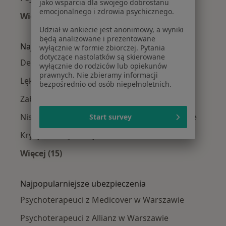
jako wsparcia dla swojego dobrostanu
emocjonalnego i zdrowia psychicznego.
Więcej (14)
Więcej w kategorii: Psychoterapeuci w pobliż
Udział w ankiecie jest anonimowy, a wyniki
będą analizowane i prezentowane
Najczęście leczone choroby
wyłącznie w formie zbiorczej. Pytania
dotyczące nastolatków są skierowane
Depresja w Warszawie
wyłącznie do rodziców lub opiekunów
prawnych. Nie zbieramy informacji
Lęki w Warszawie
bezpośrednio od osób niepełnoletnich.
Zaburzenia lękowe w Warszawie
Niskie poczucie własnej wartości w Warszawie
Start survey
Kryzys emocjonalny w Warszawie
Więcej (15)
Więcej w kategorii: Najczęście leczone chorob
Najpopularniejsze ubezpieczenia
Psychoterapeuci z Medicover w Warszawie
Psychoterapeuci z Allianz w Warszawie