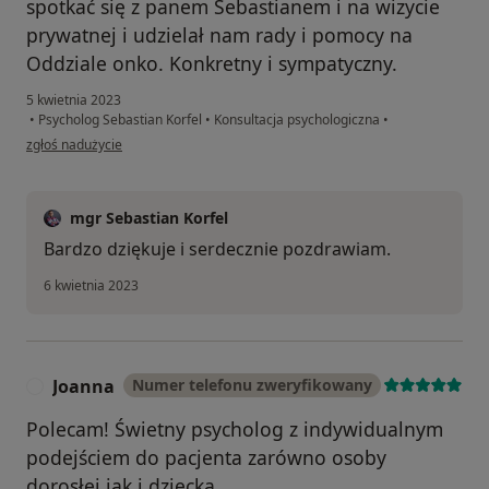
spotkać się z panem Sebastianem i na wizycie
prywatnej i udzielał nam rady i pomocy na
Oddziale onko. Konkretny i sympatyczny.
5 kwietnia 2023
•
Psycholog Sebastian Korfel
•
Konsultacja psychologiczna
•
w opinii użytkownika Pacjent
zgłoś nadużycie
mgr Sebastian Korfel
Bardzo dziękuje i serdecznie pozdrawiam.
6 kwietnia 2023
Joanna
Numer telefonu zweryfikowany
J
Polecam! Świetny psycholog z indywidualnym
podejściem do pacjenta zarówno osoby
dorosłej jak i dziecka.