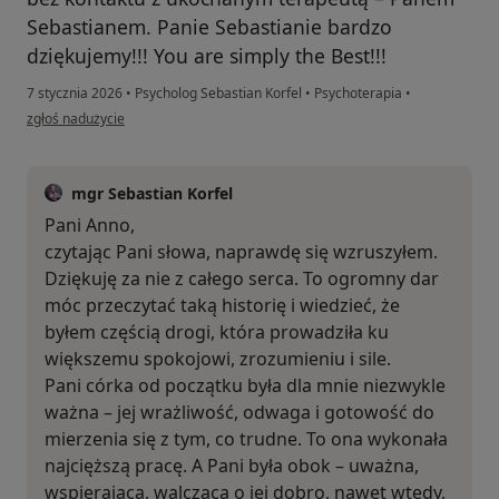
Sebastianem. Panie Sebastianie bardzo
dziękujemy!!! You are simply the Best!!!
7 stycznia 2026
•
Psycholog Sebastian Korfel
•
Psychoterapia
•
w opinii użytkownika Anna D.
zgłoś nadużycie
mgr Sebastian Korfel
Pani Anno,
czytając Pani słowa, naprawdę się wzruszyłem.
Dziękuję za nie z całego serca. To ogromny dar
móc przeczytać taką historię i wiedzieć, że
byłem częścią drogi, która prowadziła ku
większemu spokojowi, zrozumieniu i sile.
Pani córka od początku była dla mnie niezwykle
ważna – jej wrażliwość, odwaga i gotowość do
mierzenia się z tym, co trudne. To ona wykonała
najcięższą pracę. A Pani była obok – uważna,
wspierająca, walcząca o jej dobro, nawet wtedy,