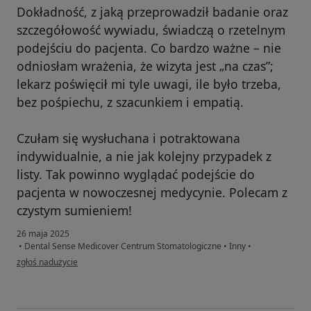
Dokładność, z jaką przeprowadził badanie oraz
szczegółowość wywiadu, świadczą o rzetelnym
podejściu do pacjenta. Co bardzo ważne – nie
odniosłam wrażenia, że wizyta jest „na czas”;
lekarz poświęcił mi tyle uwagi, ile było trzeba,
bez pośpiechu, z szacunkiem i empatią.
Czułam się wysłuchana i potraktowana
indywidualnie, a nie jak kolejny przypadek z
listy. Tak powinno wyglądać podejście do
pacjenta w nowoczesnej medycynie. Polecam z
czystym sumieniem!
26 maja 2025
•
Dental Sense Medicover Centrum Stomatologiczne
•
Inny
•
w opinii użytkownika Zuzanna
zgłoś nadużycie