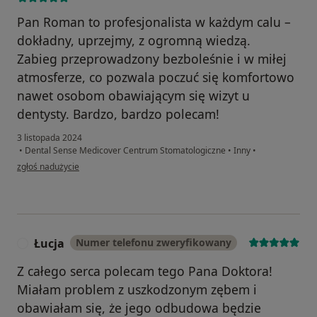
Pan Roman to profesjonalista w każdym calu –
dokładny, uprzejmy, z ogromną wiedzą.
Zabieg przeprowadzony bezboleśnie i w miłej
atmosferze, co pozwala poczuć się komfortowo
nawet osobom obawiającym się wizyt u
dentysty. Bardzo, bardzo polecam!
3 listopada 2024
•
Dental Sense Medicover Centrum Stomatologiczne
•
Inny
•
w opinii użytkownika Bartosz
zgłoś nadużycie
Łucja
Numer telefonu zweryfikowany
Ł
Z całego serca polecam tego Pana Doktora!
Miałam problem z uszkodzonym zębem i
obawiałam się, że jego odbudowa będzie