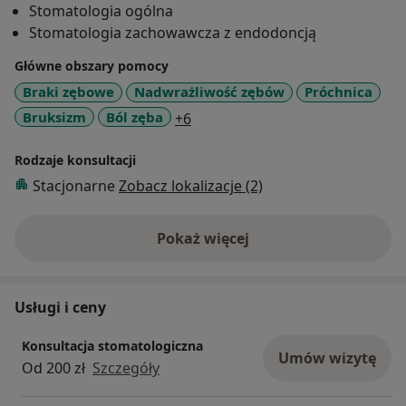
Stomatologia ogólna
potrzebach pacjentów, przy jednoczesnym
Stomatologia zachowawcza z endodoncją
wykorzystaniu zaawansowanych technologii. Duży
nacisk kładę na efektywną komunikację, dzięki czemu
Główne obszary pomocy
pacjenci czują się dobrze poinformowani i
Braki zębowe
Nadwrażliwość zębów
Próchnica
zaangażowani w proces leczenia.
a11y_sr_more_diseases
Bruksizm
Ból zęba
+6
Dzięki znajomości różnorodnych podejść do leczenia
Rodzaje konsultacji
pacjentów, zarówno ze wschodnich, jak i zachodnich
Stacjonarne
Zobacz lokalizacje (2)
systemów medycznych, stale poszerzam swoje
umiejętności. Moja praca jest wzbogacona o wiedzę i
praktyki z całego świata, które wdrażam, aby zapewnić
Pokaż więcej
o doświadczeniu
pacjentom jak najwyższy poziom opieki.
Usługi i ceny
Konsultacja stomatologiczna
Umów wizytę
Od 200 zł
Szczegóły