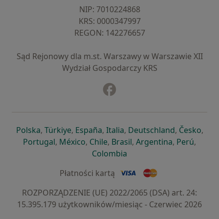
NIP: ⁠7010224868
KRS: ⁠0000347997
REGON: ⁠142276657
Sąd Rejonowy dla m.st. Warszawy w Warszawie XII
Wydział Gospodarczy KRS
Facebook
otwiera się w nowej karcie
otwiera się w nowej karcie
otwiera się w nowej karcie
otwiera się w nowej karcie
otwiera się w nowej karci
otwiera się
otwi
Polska
,
Türkiye
,
España
,
Italia
,
Deutschland
,
Česko
,
otwiera się w nowej karcie
otwiera się w nowej karcie
otwiera się w nowej karcie
otwiera się w nowej kar
otwiera się 
otwier
Portugal
,
México
,
Chile
,
Brasil
,
Argentina
,
Perú
,
otwiera się w nowej karc
Colombia
Płatności kartą
ROZPORZĄDZENIE (UE) 2022/2065 (DSA) art. 24:
15.395.179 użytkowników/miesiąc - Czerwiec 2026