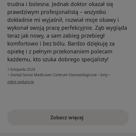
trudna i bolesna. Jednak doktor okazał się
prawdziwym profesjonalistą – wszystko
dokładnie mi wyjaśnił, rozwiał moje obawy i
wykonał swoją pracę perfekcyjnie. Ząb wygląda
teraz jak nowy, a sam zabieg przebiegł
komfortowo i bez bólu. Bardzo dziękuję za
opiekę i z pełnym przekonaniem polecam
każdemu, kto szuka dobrego specjalisty!
1 listopada 2024
•
Dental Sense Medicover Centrum Stomatologiczne
•
Inny
•
w opinii użytkownika Łucja
zgłoś nadużycie
Zobacz więcej
opinie powyżej