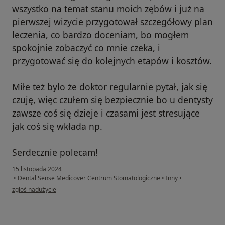
wszystko na temat stanu moich zębów i już na
pierwszej wizycie przygotował szczegółowy plan
leczenia, co bardzo doceniam, bo mogłem
spokojnie zobaczyć co mnie czeka, i
przygotować się do kolejnych etapów i kosztów.
Miłe też bylo że doktor regularnie pytał, jak się
czuję, więc czułem się bezpiecznie bo u dentysty
zawsze coś się dzieje i czasami jest stresujące
jak coś się wkłada np.
Serdecznie polecam!
15 listopada 2024
•
Dental Sense Medicover Centrum Stomatologiczne
•
Inny
•
w opinii użytkownika Władysław
zgłoś nadużycie