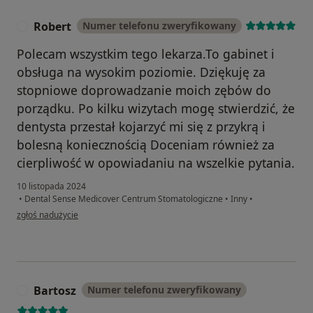
Robert
Numer telefonu zweryfikowany
R
Polecam wszystkim tego lekarza.To gabinet i
obsługa na wysokim poziomie. Dziękuję za
stopniowe doprowadzanie moich zębów do
porządku. Po kilku wizytach mogę stwierdzić, że
dentysta przestał kojarzyć mi się z przykrą i
bolesną koniecznością Doceniam również za
cierpliwość w opowiadaniu na wszelkie pytania.
10 listopada 2024
•
Dental Sense Medicover Centrum Stomatologiczne
•
Inny
•
w opinii użytkownika Robert
zgłoś nadużycie
Bartosz
Numer telefonu zweryfikowany
B