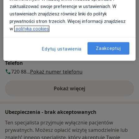
zaktualizować swoje preferencje w ustawieniach. W
Płatność online akceptowana
ustawieniach znajdziesz również linki do polityk
Oszczędź swój czas przed wizytą.
prywatności stron trzecich. Więcej informacji znajdziesz
w
polityka cookies
Metody płatności (wizyty prywatne)
Zaakceptuj
Edytuj ustawienia
Płatność online akceptowana
Szczegóły
Telefon
720 88...
Pokaż numer telefonu
Pokaż więcej
o adresie
Ubezpieczenia - brak akceptowanych
Ten specjalista przyjmuje wyłącznie pacjentów
prywatnych. Możesz opłacić wizytę samodzielnie lub
znaleźć innego specjalistę, który akceptuje Twoje