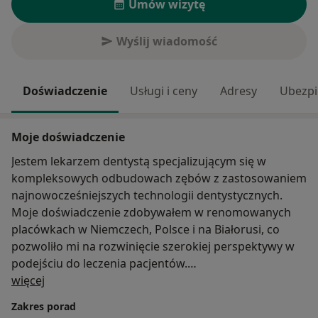
Umów wizytę
Wyślij wiadomość
Doświadczenie
Usługi i ceny
Adresy
Ubezpi
Moje doświadczenie
Jestem lekarzem dentystą specjalizującym się w
kompleksowych odbudowach zębów z zastosowaniem
najnowocześniejszych technologii dentystycznych.
Moje doświadczenie zdobywałem w renomowanych
placówkach w Niemczech, Polsce i na Białorusi, co
pozwoliło mi na rozwinięcie szerokiej perspektywy w
podejściu do leczenia pacjentów.
O mnie
więcej
Moim celem jest tworzenie spersonalizowanych
Zakres porad
planów leczenia, opartych na indywidualnych