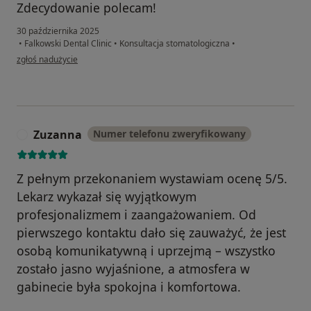
Zdecydowanie polecam!
30 października 2025
•
Falkowski Dental Clinic
•
Konsultacja stomatologiczna
•
w opinii użytkownika Piotr
zgłoś nadużycie
Zuzanna
Numer telefonu zweryfikowany
Z
Z pełnym przekonaniem wystawiam ocenę 5/5.
Lekarz wykazał się wyjątkowym
profesjonalizmem i zaangażowaniem. Od
pierwszego kontaktu dało się zauważyć, że jest
osobą komunikatywną i uprzejmą – wszystko
zostało jasno wyjaśnione, a atmosfera w
gabinecie była spokojna i komfortowa.