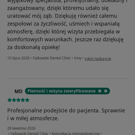
zaangażowany, dzięki któremu udało się
uratować mój ząb. Dziękuję również całemu
zespołowi za życzliwość, uśmiech i wspaniałą
atmosferę, dzięki której wizyta przebiegała w
komfortowych warunkach. Jeszcze raz dziękuję
za doskonałą opiekę!
w opinii użytkownika Tomasz
10 lipca 2026
•
Falkowski Dental Clinic
•
Inny
•
zgłoś nadużycie
MD
Płatność i wizyta zweryfikowane
M
Profesjonalne podejście do pacjenta. Sprawnie
i w miłej atmosferze.
28 kwietnia 2026
•
Falkowski Dental Clinic
•
Konsultacja stomatologiczna
•