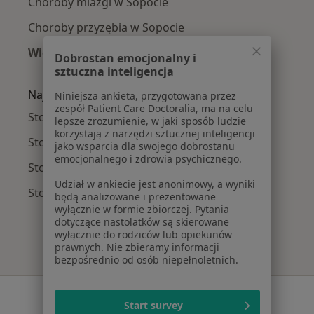
Choroby miazgi w Sopocie
Choroby przyzębia w Sopocie
Więcej (15)
Dobrostan emocjonalny i
Więcej w kategorii: Najczęście leczone chorob
sztuczna inteligencja
Najpopularniejsze ubezpieczenia
Niniejsza ankieta, przygotowana przez
zespół Patient Care Doctoralia, ma na celu
Stomatolodzy z Signal Iduna w Sopocie
lepsze zrozumienie, w jaki sposób ludzie
korzystają z narzędzi sztucznej inteligencji
Stomatolodzy z POLMED w Sopocie
jako wsparcia dla swojego dobrostanu
emocjonalnego i zdrowia psychicznego.
Stomatolodzy z TU Zdrowie w Sopocie
Udział w ankiecie jest anonimowy, a wyniki
Stomatolodzy z Medicover w Sopocie
będą analizowane i prezentowane
wyłącznie w formie zbiorczej. Pytania
dotyczące nastolatków są skierowane
wyłącznie do rodziców lub opiekunów
prawnych. Nie zbieramy informacji
bezpośrednio od osób niepełnoletnich.
Serwis
Start survey