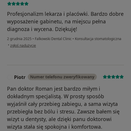
Profesjonalizm lekarza i placówki. Bardzo dobre
wyposażenie gabinetu, na miejscu pełna
diagnoza i wycena. Dziękuję!
2 grudnia 2025
•
Falkowski Dental Clinic
•
Konsultacja stomatologiczna
w opinii użytkownika Karolina
•
zgłoś nadużycie
Piotr
Numer telefonu zweryfikowany
P
Pan doktor Roman jest bardzo miłym i
dokładnym specjalistą. W prosty sposób
wyjaśnił cały przebieg zabiegu, a sama wizyta
przebiegła bez bólu i stresu. Zawsze bałem się
wizyt u dentysty, ale dzięki panu doktorowi
wizyta stała się spokojna i komfortowa.