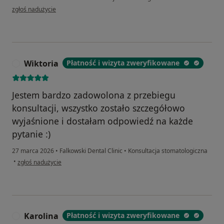
w opinii użytkownika MD
zgłoś nadużycie
Wiktoria
Płatność i wizyta zweryfikowane
W
Jestem bardzo zadowolona z przebiegu
konsultacji, wszystko zostało szczegółowo
wyjaśnione i dostałam odpowiedź na każde
pytanie :)
27 marca 2026
•
Falkowski Dental Clinic
•
Konsultacja stomatologiczna
w opinii użytkownika Wiktoria
•
zgłoś nadużycie
Karolina
Płatność i wizyta zweryfikowane
K