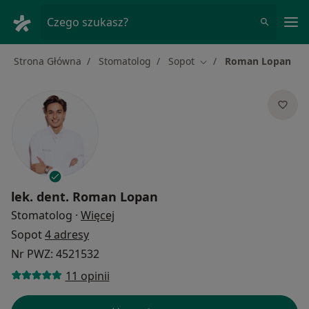
Me
Czego szukasz?
Strona Główna
Stomatolog
Sopot
Roman Lopan
Zmień miasto
lek. dent.
Roman Lopan
O specjalizacjach
Stomatolog
·
Więcej
Sopot
4 adresy
Nr PWZ: 4521532
11 opinii