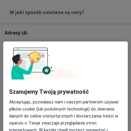
W jaki sposób ustalane są ceny?
Adresy (4)
Adres 1
Adres 2
Adres 3
Adres 4
Falkowski Dental Clinic
aleja "Solidarności" 155,
Wola
, 00-877
Warszawa
Szanujemy Twoją prywatność
Powiększ mapę
otwiera się w nowej karcie
Akceptując, pozwalasz nam i naszym partnerom używać
plików cookie (lub podobnych technologii) do zbierania
Dostępność
Pokaż kalendarz
danych do celów statystycznych i dostarczania treści w
oparciu o Twoje zwyczaje przeglądania stron
internetowych. W każdej chwili możesz sprawdzić i