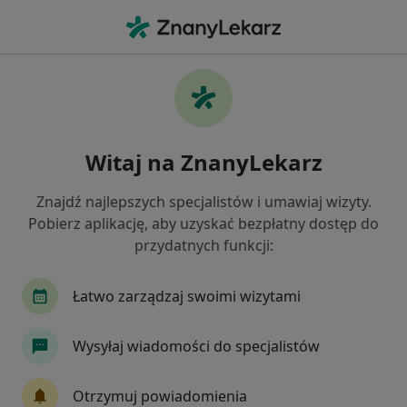
Me
Protetyk Stomatologiczny • Koszalin, zachodniopomorskie
Filtry
Mapa
Polecani protetycy stomatologiczni w
Witaj na ZnanyLekarz
Koszalinie
Jak działają wyniki wyszukiwania
Znajdź najlepszych specjalistów i umawiaj wizyty.
Pobierz aplikację, aby uzyskać bezpłatny dostęp do
przydatnych funkcji:
Łatwo zarządzaj swoimi wizytami
Wysyłaj wiadomości do specjalistów
Bezpieczne płatności
Otrzymuj powiadomienia