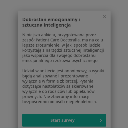
Usługi i zabiegi
Choroby
Pomoc
Dobrostan emocjonalny i
Aplikacje mobilne
sztuczna inteligencja
Blog dla pacjentów
Niniejsza ankieta, przygotowana przez
Dla profesjonalistów
zespół Patient Care Doctoralia, ma na celu
lepsze zrozumienie, w jaki sposób ludzie
korzystają z narzędzi sztucznej inteligencji
Cennik
jako wsparcia dla swojego dobrostanu
Dla lekarzy
emocjonalnego i zdrowia psychicznego.
Dla placówek medycznych
Udział w ankiecie jest anonimowy, a wyniki
Noa Notes
nowość
będą analizowane i prezentowane
Baza wiedzy
wyłącznie w formie zbiorczej. Pytania
Centrum Pomocy dla Specjalisty
dotyczące nastolatków są skierowane
wyłącznie do rodziców lub opiekunów
Kontakt
prawnych. Nie zbieramy informacji
ZnanyLekarz - Strona główna
bezpośrednio od osób niepełnoletnich.
ZnanyLekarz Sp. z o.o.
ul. Kolejowa 5/7
Start survey
01-217 Warszawa, Polska