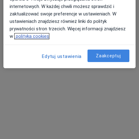
·
Więcej
internetowych. W każdej chwili możesz sprawdzić i
Protetyk stomatologiczny, Stomatolog
3 opinie
zaktualizować swoje preferencje w ustawieniach. W
ustawieniach znajdziesz również linki do polityk
Śniadeckich 7a/D, Koszalin
•
Mapa
prywatności stron trzecich. Więcej informacji znajdziesz
Stomatologia Na Przylesiu
w
polityka cookies
Konsultacja protetyczna
Brak ceny
Specjalista nie oferuje umawiania online pod tym adresem.
Zaakceptuj
Edytuj ustawienia
Poproś o wizytę
lek. dent. Magdalena Anna Dryjska-