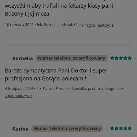
wszystkim aby trafiali na lekarzy klasy pani
Bozeny I jej meza.
w opinii użytkownika Joanna 
10 czerwca 2025
•
lek. Bożena Jendrysik
•
Inny
•
zgłoś nadużycie
Kornelia
Numer telefonu zweryfikowany
K
Bardzo sympatyczna Pani Doktor i super
profesjonalna.Gorąco polecam !
4 listopada 2024
•
lek. Kamila Płaczek
•
konsultacja dermatologiczna
•
w opinii użytkownika Kornelia
zgłoś nadużycie
Karina
Numer telefonu zweryfikowany
K