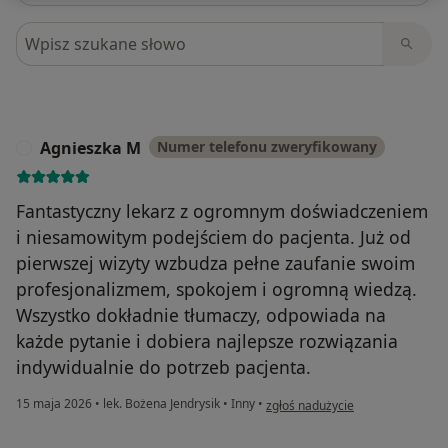
Szukaj w opiniach
Agnieszka M
Numer telefonu zweryfikowany
A
Fantastyczny lekarz z ogromnym doświadczeniem
i niesamowitym podejściem do pacjenta. Już od
pierwszej wizyty wzbudza pełne zaufanie swoim
profesjonalizmem, spokojem i ogromną wiedzą.
Wszystko dokładnie tłumaczy, odpowiada na
każde pytanie i dobiera najlepsze rozwiązania
indywidualnie do potrzeb pacjenta.
w opinii użytkownika Agnieszka 
15 maja 2026
•
lek. Bożena Jendrysik
•
Inny
•
zgłoś nadużycie