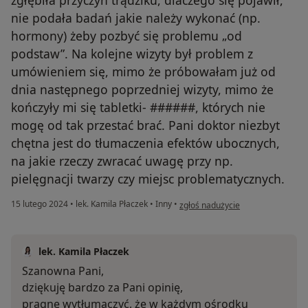
zgłębiła przyczyn trądziku, dlaczego się pojawił,
nie podała badań jakie należy wykonać (np.
hormony) żeby pozbyć się problemu „od
podstaw”. Na kolejne wizyty był problem z
umówieniem się, mimo że próbowałam już od
dnia następnego poprzedniej wizyty, mimo że
kończyły mi się tabletki- ######, których nie
mogę od tak przestać brać. Pani doktor niezbyt
chętna jest do tłumaczenia efektów ubocznych,
na jakie rzeczy zwracać uwagę przy np.
pielęgnacji twarzy czy miejsc problematycznych.
w opinii użytkownika Agnieszka
15 lutego 2024
•
lek. Kamila Płaczek
•
Inny
•
zgłoś nadużycie
lek. Kamila Płaczek
Szanowna Pani,
dziękuję bardzo za Pani opinię,
pragnę wytłumaczyć, że w każdym ośrodku