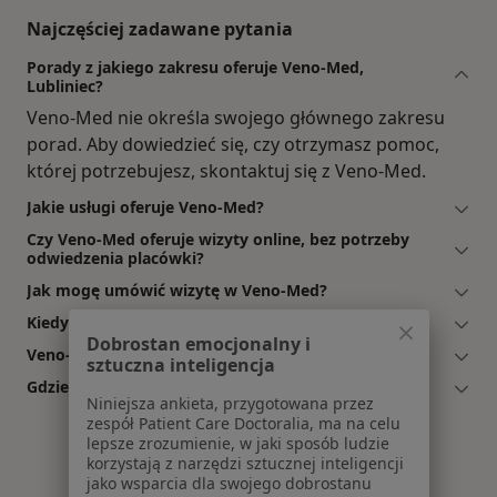
Najczęściej zadawane pytania
Porady z jakiego zakresu oferuje Veno-Med,
Lubliniec?
Veno-Med nie określa swojego głównego zakresu
porad. Aby dowiedzieć się, czy otrzymasz pomoc,
której potrzebujesz, skontaktuj się z Veno-Med.
Jakie usługi oferuje Veno-Med?
Czy Veno-Med oferuje wizyty online, bez potrzeby
odwiedzenia placówki?
Jak mogę umówić wizytę w Veno-Med?
Kiedy mogę skonsultować się w Veno-Med?
Dobrostan emocjonalny i
Veno-Med: co mówią pacjenci i pacjentki?
sztuczna inteligencja
Gdzie jest Veno-Med?
Niniejsza ankieta, przygotowana przez
zespół Patient Care Doctoralia, ma na celu
lepsze zrozumienie, w jaki sposób ludzie
korzystają z narzędzi sztucznej inteligencji
jako wsparcia dla swojego dobrostanu