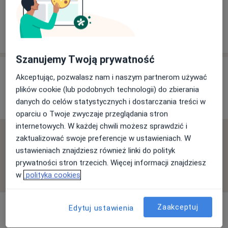
Veno-Med
Sokoła 25, 42-700 Lubliniec
Szanujemy Twoją prywatność
Opinie o specjalistach (11)
Akceptując, pozwalasz nam i naszym partnerom używać
plików cookie (lub podobnych technologii) do zbierania
danych do celów statystycznych i dostarczania treści w
11 opinii
oparciu o Twoje zwyczaje przeglądania stron
internetowych. W każdej chwili możesz sprawdzić i
Sprawdzamy wszystkie opinie. Moderujemy je
zaktualizować swoje preferencje w ustawieniach. W
zgodnie z naszymi zasadami, dowiedz się więcej o
ustawieniach znajdziesz również linki do polityk
opiniach i sposobie obliczania gwiazdek na
prywatności stron trzecich. Więcej informacji znajdziesz
Dowiedz się więcej o opiniach
Dowiedz się więcej
w
polityka cookies
Zaakceptuj
Edytuj ustawienia