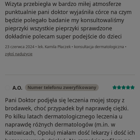
Wizyta przebiegła w bardzo miłej atmosferze
punktualnie pani doktor wyjaśniła córce na czym
będzie polegało badanie my konsultowaliśmy
pieprzyki wszystkie pieprzyki sprawdzone
dokładnie polecam super podejście do dzieci
23 czerwca 2024
•
lek. Kamila Płaczek
•
konsultacja dermatologiczna
•
w opinii użytkownika Karina
zgłoś nadużycie
A.O.
Numer telefonu zweryfikowany
A
Pani Doktor podjęła się leczenia mojej stopy z
brodawek, choć przypadek był naprawdę ciężki.
Po kilku latach dermatologicznego leczenia u
naprawdę różnych dermatologów (m.in. w
Katowicach, Opolu) miałam dość lekarzy i dość ich