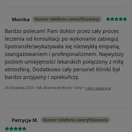
Monika
Numer telefonu zweryfikowany
M
Bardzo polecam! Pani doktor przez cały proces
leczenia od konsultacji po wykonanie zabiegu(
lipotransfer)wykazywała się niezwykłą empatią,
zaangażowaniem i profesjonalizmem. Najwyższy
poziom umiejętności lekarskich połączony z miłą
atmosferą. Dodatkowo cały personel Kliniki był
bardzo przyjazny i opiekuńczy.
w opinii użytkownika Monika
26 listopada 2025
•
lek. Bożena Jendrysik
•
Inny
•
zgłoś nadużycie
Patrycja M.
Numer telefonu zweryfikowany
P