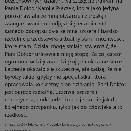
bezsensownych działań. Na szczęście trafiłam na
Panią Doktor Kamilę Płaczek, która jako jedyna
porozmawiała ze mną otwarcie i z troską i
zaangażowaniem podjęła się leczenia. Od
samego początku była ze mną szczera i bardzo
rzetelnie przedstawiła aktualny stan i możliwości,
które mam. Dzisiaj mogę śmiało stwierdzić, że
Pani Doktor uratowała moją stopę! Za co jestem
ogromnie wdzięczna i dziękuję za okazane serce.
Leczenie okazało się skuteczne, ale sądzę, że nie
byłoby takie, gdyby nie specjalistka, która
opracowała konkretny plan działania. Pani Doktor
jest bardzo rzetelna, uczciwa, szczera i
empatyczna, podchodzi do pacjenta nie jak do
kolejnego przypadku, tylko jak do człowieka a to
rzadkość.
9 maja 2024
•
lek. Kamila Płaczek
•
konsultacja dermatologiczna
•
w opinii użytkownika A.O.