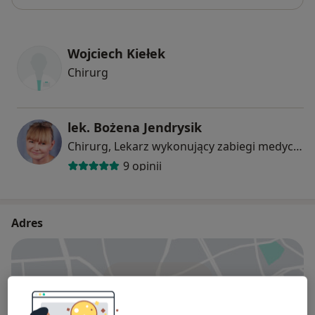
Wojciech Kiełek
Chirurg
lek. Bożena Jendrysik
Chirurg, Lekarz wykonujący zabiegi medycyny estetycznej
9 opinii
Adres
Powiększ mapę