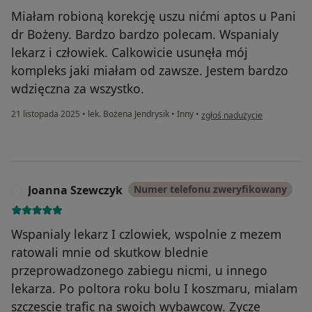
Miałam robioną korekcję uszu nićmi aptos u Pani
dr Bożeny. Bardzo bardzo polecam. Wspanialy
lekarz i człowiek. Calkowicie usunęła mój
kompleks jaki miałam od zawsze. Jestem bardzo
wdzięczna za wszystko.
w opinii użytkownika Patrycj
21 listopada 2025
•
lek. Bożena Jendrysik
•
Inny
•
zgłoś nadużycie
Joanna Szewczyk
Numer telefonu zweryfikowany
J
Wspanialy lekarz I czlowiek, wspolnie z mezem
ratowali mnie od skutkow blednie
przeprowadzonego zabiegu nicmi, u innego
lekarza. Po poltora roku bolu I koszmaru, mialam
szczescie trafic na swoich wybawcow. Zycze