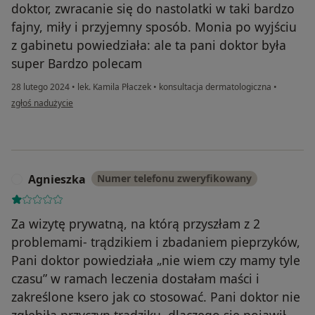
doktor, zwracanie się do nastolatki w taki bardzo
fajny, miły i przyjemny sposób. Monia po wyjściu
z gabinetu powiedziała: ale ta pani doktor była
super Bardzo polecam
28 lutego 2024
•
lek. Kamila Płaczek
•
konsultacja dermatologiczna
•
w opinii użytkownika KlaDan
zgłoś nadużycie
Agnieszka
Numer telefonu zweryfikowany
A
Za wizytę prywatną, na którą przyszłam z 2
problemami- trądzikiem i zbadaniem pieprzyków,
Pani doktor powiedziała „nie wiem czy mamy tyle
czasu” w ramach leczenia dostałam maści i
zakreślone ksero jak co stosować. Pani doktor nie