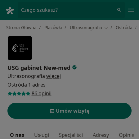
Me
Czego szukasz?
Strona Główna
Placówki
Ultrasonografia
Ostróda
Zmień miasto
USG gabinet New-med
Ultrasonografia
więcej
Ostróda
1 adres
86 opinii
Umów wizytę
O nas
Usługi
Specjaliści
Adresy
Opinie