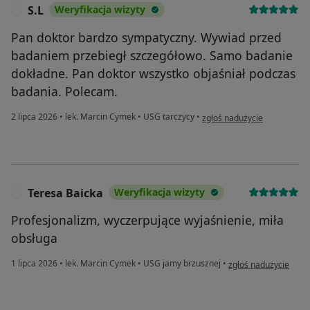
S.L
Weryfikacja wizyty
S
Pan doktor bardzo sympatyczny. Wywiad przed
badaniem przebiegł szczegółowo. Samo badanie
dokładne. Pan doktor wszystko objaśniał podczas
badania. Polecam.
w opinii użytkownika S.L
2 lipca 2026
•
lek. Marcin Cymek
•
USG tarczycy
•
zgłoś nadużycie
Teresa Baicka
Weryfikacja wizyty
T
Profesjonalizm, wyczerpujące wyjaśnienie, miła
obsługa
w opinii użytkownika
1 lipca 2026
•
lek. Marcin Cymek
•
USG jamy brzusznej
•
zgłoś nadużycie