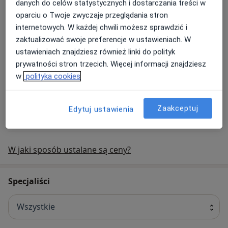
Dzieci w tym wieku na badanie zgłaszają się bez
danych do celów statystycznych i dostarczania treści w
przygotowania.
oparciu o Twoje zwyczaje przeglądania stron
internetowych. W każdej chwili możesz sprawdzić i
USG jąder
zaktualizować swoje preferencje w ustawieniach. W
USG jąder
150 zł
Szczegóły
ustawieniach znajdziesz również linki do polityk
prywatności stron trzecich. Więcej informacji znajdziesz
USG jamy brzusznej dzieci
w
polityka cookies
USG jamy brzusznej dzieci
200 zł
Szczegóły
Zaakceptuj
Edytuj ustawienia
+ 1 usługa
W jaki sposób ustalane są ceny?
Specjaliści
Wszystkie