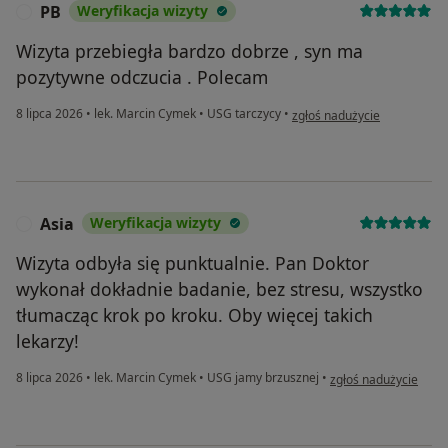
PB
Weryfikacja wizyty
P
Wizyta przebiegła bardzo dobrze , syn ma
pozytywne odczucia . Polecam
w opinii użytkownika PB
8 lipca 2026
•
lek. Marcin Cymek
•
USG tarczycy
•
zgłoś nadużycie
Asia
Weryfikacja wizyty
A
Wizyta odbyła się punktualnie. Pan Doktor
wykonał dokładnie badanie, bez stresu, wszystko
tłumacząc krok po kroku. Oby więcej takich
lekarzy!
w opinii użytkownika 
8 lipca 2026
•
lek. Marcin Cymek
•
USG jamy brzusznej
•
zgłoś nadużycie