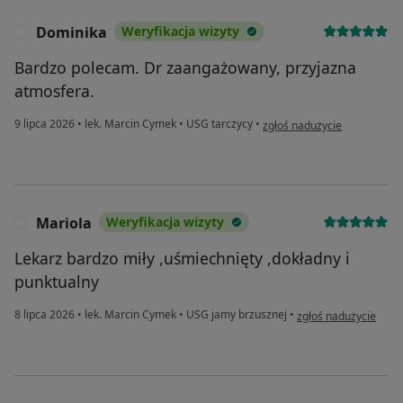
Dominika
Weryfikacja wizyty
D
Bardzo polecam. Dr zaangażowany, przyjazna
atmosfera.
w opinii użytkownika Domin
9 lipca 2026
•
lek. Marcin Cymek
•
USG tarczycy
•
zgłoś nadużycie
Mariola
Weryfikacja wizyty
M
Lekarz bardzo miły ,uśmiechnięty ,dokładny i
punktualny
w opinii użytkownika
8 lipca 2026
•
lek. Marcin Cymek
•
USG jamy brzusznej
•
zgłoś nadużycie