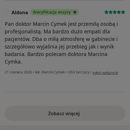
Aldona
Weryfikacja wizyty
A
Pan doktor Marcin Cymek jest przemiłą osobą i
profesjonalistą. Ma bardzo dużo empati dla
pacjentów. Dba o miłą atmosferę w gabinecie i
szczegółowo wyjaśnia jej przebieg jak i wynik
badania. Bardzo polecam doktora Marcina
Cymka.
w opinii użytkownika A
21 czerwca 2026
•
lek. Marcin Cymek
•
USG tarczycy
•
zgłoś nadużycie
Zobacz więcej