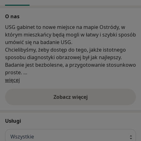
O nas
USG gabinet to nowe miejsce na mapie Ostródy, w
którym mieszkańcy będą mogli w łatwy i szybki sposób
umówić się na badanie USG.
Chcielibyśmy, żeby dostęp do tego, jakże istotnego
sposobu diagnostyki obrazowej był jak najlepszy.
Badanie jest bezbolesne, a przygotowanie stosunkowo
proste.
O nas
Specjalnego przygotowania wymaga jedynie badanie
więcej
usg brzucha, układu moczowego i prostaty ,pozostałe
badania usg nie wymagają żadnego przygotowania.
Zobacz więcej
Przygotowanie do badania usg jamy brzusznej, układu
moczowego i prostaty:
Usługi
Dorośli i dzieci powyżej 12 roku życia
Wszystkie