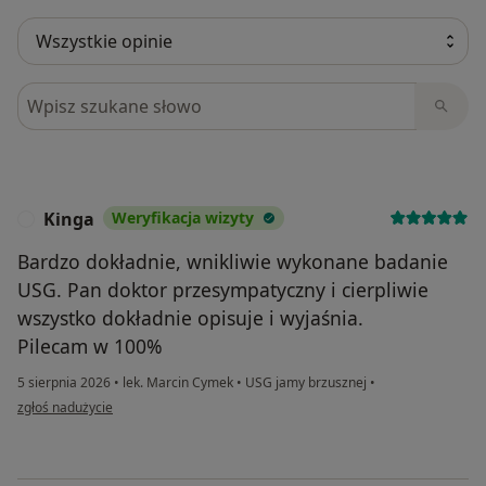
Szukaj w opiniach
Kinga
Weryfikacja wizyty
K
Bardzo dokładnie, wnikliwie wykonane badanie
USG. Pan doktor przesympatyczny i cierpliwie
wszystko dokładnie opisuje i wyjaśnia.
Pilecam w 100%
5 sierpnia 2026
•
lek. Marcin Cymek
•
USG jamy brzusznej
•
w opinii użytkownika Kinga
zgłoś nadużycie