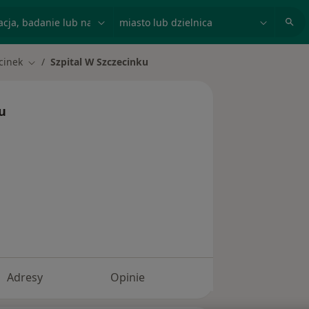
acja, badanie lub nazwisko
miasto lub dzielnica
cinek
Szpital W Szczecinku
sto
Zmień miasto
u
Adresy
Opinie