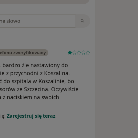
niach
efonu zweryfikowany
, bardzo źle nastawiony do
e z przychodni z Koszalina.
ć do szpitala w Koszalinie, bo
orów ze Szczecina. Oczywiście
a z naciskiem na swoich
szczarowana pacjentka
ię!
Zarejestruj się teraz