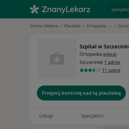
specjaliz
Strona Główna
Placówki
Ortopedia
Szcze
Zmień mia
Szpital w Szczecink
Ortopedia
więcej
Szczecinek
1 adres
11 opinii
Przejmij kontrolę nad tą placówką
Usługi
Specjaliści