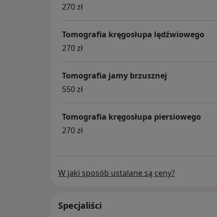
270 zł
Tomografia kręgosłupa lędźwiowego
270 zł
Tomografia jamy brzusznej
550 zł
Tomografia kręgosłupa piersiowego
270 zł
W jaki sposób ustalane są ceny?
Specjaliści