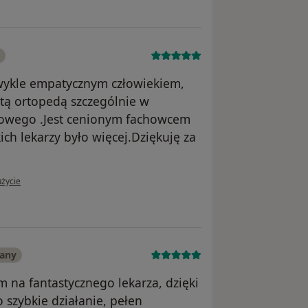
zwykle empatycznym człowiekiem,
stą ortopedą szczególnie w
nowego .Jest cenionym fachowcem
ich lekarzy było więcej.Dziękuję za
żytkownika Zofia K.
użycie
wany
m na fantastycznego lekarza, dzięki
szybkie działanie, pełen