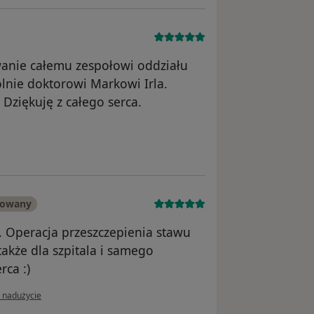
anie całemu zespołowi oddziału
lnie doktorowi Markowi Irla.
ziękuję z całego serca.
is
kowany
z. Operacja przeszczepienia stawu
kże dla szpitala i samego
rca :)
nii użytkownika Dorota Lorek
ś nadużycie