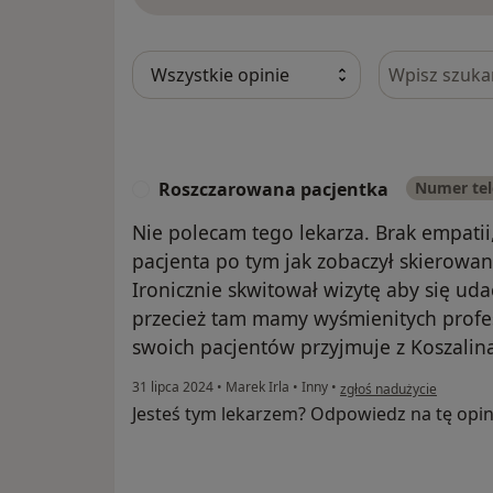
Szukaj w opi
Roszczarowana pacjentka
Numer tel
R
Nie polecam tego lekarza. Brak empatii
pacjenta po tym jak zobaczył skierowani
Ironicznie skwitował wizytę aby się uda
przecież tam mamy wyśmienitych profes
swoich pacjentów przyjmuje z Koszalin
w opinii użytkownika Ro
31 lipca 2024
•
Marek Irla
•
Inny
•
zgłoś nadużycie
Jesteś tym lekarzem? Odpowiedz na tę opin