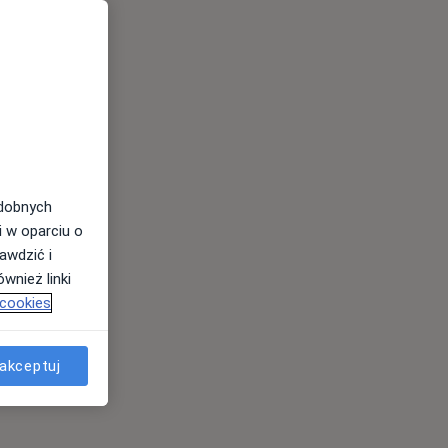
odobnych
i w oparciu o
awdzić i
wnież linki
 cookies
akceptuj