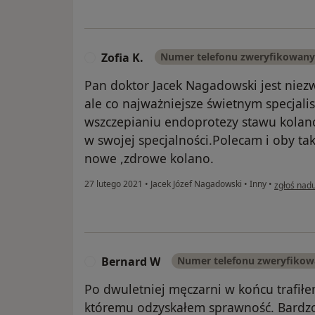
Zofia K.
Numer telefonu zweryfikowany
Z
Pan doktor Jacek Nagadowski jest nie
ale co najważniejsze świetnym specjali
wszczepianiu endoprotezy stawu kola
w swojej specjalności.Polecam i oby tak
nowe ,zdrowe kolano.
w opinii u
27 lutego 2021
•
Jacek Józef Nagadowski
•
Inny
•
zgłoś nad
Bernard W
Numer telefonu zweryfiko
B
Po dwuletniej męczarni w końcu trafiłe
któremu odzyskałem sprawność. Bardzo 