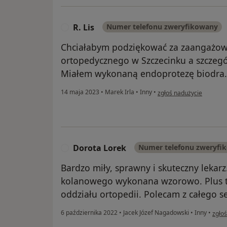
R. Lis
Numer telefonu zweryfikowany
R
Chciałabym podziękować za zaangażow
ortopedycznego w Szczecinku a szczegó
Miałem wykonaną endoprotezę biodra. D
w opinii użytkownika R. L
14 maja 2023
•
Marek Irla
•
Inny
•
zgłoś nadużycie
Dorota Lorek
Numer telefonu zweryfi
D
Bardzo miły, sprawny i skuteczny lekar
kolanowego wykonana wzorowo. Plus ta
oddziału ortopedii. Polecam z całego se
w opi
6 października 2022
•
Jacek Józef Nagadowski
•
Inny
•
zgło