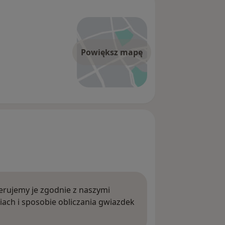
Powiększ mapę
rujemy je zgodnie z naszymi
iach i sposobie obliczania gwiazdek
ięcej o opiniach