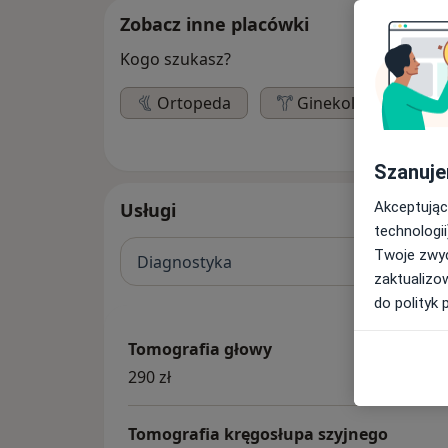
Zobacz inne placówki
Kogo szukasz?
Ortopeda
Ginekolog
Szanuje
Akceptując
Usługi
technologii
Twoje zwyc
Diagnostyka
zaktualizo
do polityk 
Tomografia głowy
290 zł
Tomografia kręgosłupa szyjnego